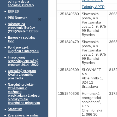
ochrany detí a
sociálnej kurately
Faktúry APTP
EURES
1351840580
Slovenská
366
pošta, a.s.
PES Network
Partizánska
Nástroje na
cesta č. 9, 975
prepojenie Európy
99 Banská
(CEF)/Systém EESSI
Bystrica
Európsky sociálny
fond
1351840479
Slovenská
366
pošta, a.s.
Fond pre azyl,
Partizánska
migráciu a integráciu
cesta č. 9, 975
Integrovaný
99 Banská
regionálny operačný
Bystrica
program 2014 - 2020
1351840609
SLOVNAFT,
813
Operačný program
a.s.
Kvalita životného
Vlčie hrdlo 1,
prostredia
824 12
Národné projekty -
Bratislava
Oznámenia o
možnosti
1351840608
Humenská
317
predkladania žiadostí
energetická
o poskytnutie
spoločnosť,
finančného príspevku
s.r.o.
Štatistiky
Chemlonská
1, 066 30
Zverejňovanie zmlúv,