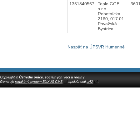
1351840567
Teplo GGE
360
s.r.o.
Robotnícka
2160, 017 01
Považská
Bystrica
Naspäť na ÚPSVR Humenné
Copyright ©
Ústredie práce, sociálnych vecí a rodiny
Generuje
redakčný systém BUXUS CMS
spoločnosti
ui42
.