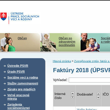
Občan
Občan so
Sociál
zdravotným
a rodi
postihnutím
>
Hlavná stránka
Zverejňovanie zmlúv, faktúr 
Ústredie PSVR
Faktúry 2018 (ÚPS
Úrady PSVR
Sociálne veci a rodina
Vyhľadať:
Služby zamestnanosti
Záruky pre mladých
Interné
Dodávateľ
IČO
Voľné pracovné
číslo
miesta
Zariadenia
sociálnoprávnej
Vyšle faktúry