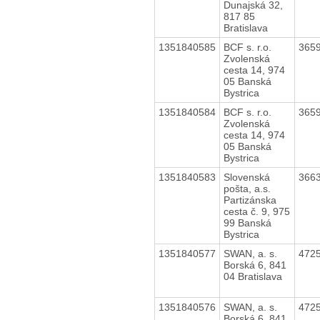
Dunajská 32,
817 85
Bratislava
1351840585
BCF s. r.o.
365
Zvolenská
cesta 14, 974
05 Banská
Bystrica
1351840584
BCF s. r.o.
365
Zvolenská
cesta 14, 974
05 Banská
Bystrica
1351840583
Slovenská
366
pošta, a.s.
Partizánska
cesta č. 9, 975
99 Banská
Bystrica
1351840577
SWAN, a. s.
472
Borská 6, 841
04 Bratislava
1351840576
SWAN, a. s.
472
Borská 6, 841