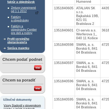
Humenné
faktúr a objednávok
1351840605
ATALIAN SK
443
Zmluvy zverejnené
od 1.1.2012
s.r.o.
Bajkalská 19B,
Faktúry
821 01
a objednávky
Bratislava 2
Faktúry a
objednávky Centier
1351840601
CI-servis a.s.
361
pre deti a rodiny
Werferova 1,,
040 11 Košice
Profil verejného
obstarávateľa
1351840598
SWAN, a. s.
472
Borská 6, 841
Správa majetku
04 Bratislava
Chcem podať podnet
1351840597
SWAN, a. s.
472
Borská 6, 841
04 Bratislava
Chcem sa poradiť
1351840596
SWAN, a. s.
472
Borská 6, 841
04 Bratislava
1351840595
SWAN, a. s.
472
Užitočné dokumenty
Borská 6, 841
Vzory žiadostí v slovenskom
04 Bratislava