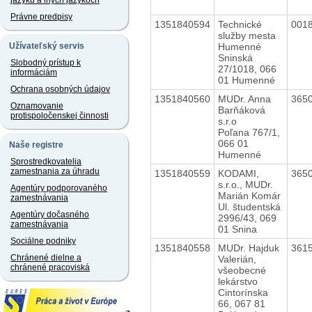
jazyku a iných jazykoch
Právne predpisy
1351840594
Technické
001
služby mesta
Humenné
Užívateľský servis
Sninská
Slobodný prístup k
27/1018, 066
informáciám
01 Humenné
Ochrana osobných údajov
1351840560
MUDr. Anna
365
Oznamovanie
Barňáková
protispoločenskej činnosti
s.r.o
Poľana 767/1,
066 01
Naše registre
Humenné
Sprostredkovatelia
zamestnania za úhradu
1351840559
KODAMI,
365
s.r.o., MUDr.
Agentúry podporovaného
Marián Komár
zamestnávania
Ul. študentská
Agentúry dočasného
2996/43, 069
zamestnávania
01 Snina
Sociálne podniky
1351840558
MUDr. Hajduk
361
Chránené dielne a
Valerián,
chránené pracoviská
všeobecné
lekárstvo
Cintorínska
66, 067 81