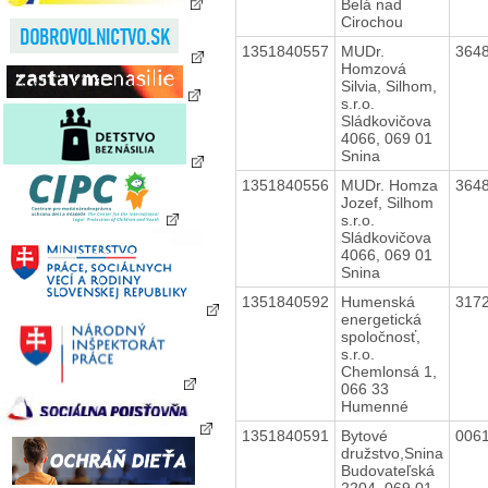
Belá nad
Cirochou
1351840557
MUDr.
364
Homzová
Silvia, Silhom,
s.r.o.
Sládkovičova
4066, 069 01
Snina
1351840556
MUDr. Homza
364
Jozef, Silhom
s.r.o.
Sládkovičova
4066, 069 01
Snina
1351840592
Humenská
317
energetická
spoločnosť,
s.r.o.
Chemlonsá 1,
066 33
Humenné
1351840591
Bytové
006
družstvo,Snina
Budovateľská
2204, 069 01