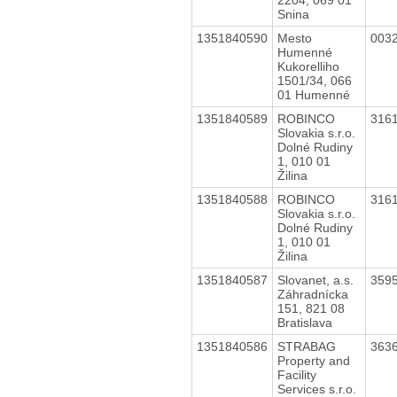
Snina
1351840590
Mesto
003
Humenné
Kukorelliho
1501/34, 066
01 Humenné
1351840589
ROBINCO
316
Slovakia s.r.o.
Dolné Rudiny
1, 010 01
Žilina
1351840588
ROBINCO
316
Slovakia s.r.o.
Dolné Rudiny
1, 010 01
Žilina
1351840587
Slovanet, a.s.
359
Záhradnícka
151, 821 08
Bratislava
1351840586
STRABAG
363
Property and
Facility
Services s.r.o.