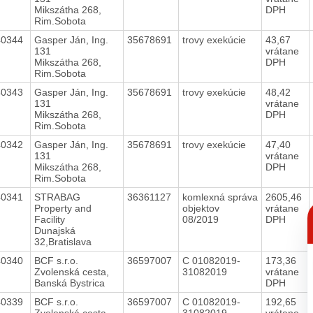
Mikszátha 268,
DPH
Rim.Sobota
40344
Gasper Ján, Ing.
35678691
trovy exekúcie
43,67
131
vrátane
Mikszátha 268,
DPH
Rim.Sobota
40343
Gasper Ján, Ing.
35678691
trovy exekúcie
48,42
131
vrátane
Mikszátha 268,
DPH
Rim.Sobota
40342
Gasper Ján, Ing.
35678691
trovy exekúcie
47,40
131
vrátane
Mikszátha 268,
DPH
Rim.Sobota
40341
STRABAG
36361127
komlexná správa
2605,46
C
Property and
objektov
vrátane
p
Facility
08/2019
DPH
Dunajská
32,Bratislava
40340
BCF s.r.o.
36597007
C 01082019-
173,36
Zvolenská cesta,
31082019
vrátane
Banská Bystrica
DPH
40339
BCF s.r.o.
36597007
C 01082019-
192,65
Zvolenská cesta,
31082019
vrátane