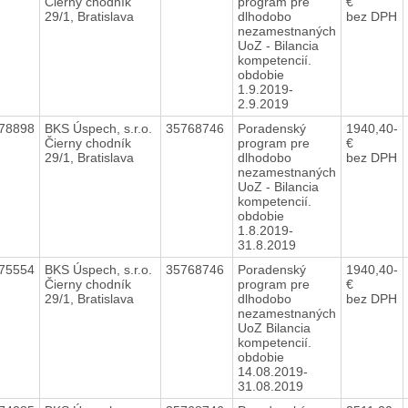
Čierny chodník
program pre
€
29/1, Bratislava
dlhodobo
bez DPH
nezamestnaných
UoZ - Bilancia
kompetencií.
obdobie
1.9.2019-
2.9.2019
78898
BKS Úspech, s.r.o.
35768746
Poradenský
1940,40-
Čierny chodník
program pre
€
29/1, Bratislava
dlhodobo
bez DPH
nezamestnaných
UoZ - Bilancia
kompetencií.
obdobie
1.8.2019-
31.8.2019
75554
BKS Úspech, s.r.o.
35768746
Poradenský
1940,40-
Čierny chodník
program pre
€
29/1, Bratislava
dlhodobo
bez DPH
nezamestnaných
UoZ Bilancia
kompetencií.
obdobie
14.08.2019-
31.08.2019