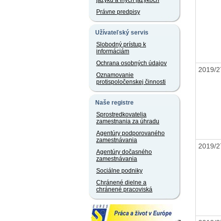
jazyku a iných jazykoch
Právne predpisy
Užívateľský servis
Slobodný prístup k
informáciám
Ochrana osobných údajov
2019/2
Oznamovanie
protispoločenskej činnosti
Naše registre
Sprostredkovatelia
zamestnania za úhradu
Agentúry podporovaného
zamestnávania
2019/2
Agentúry dočasného
zamestnávania
Sociálne podniky
Chránené dielne a
chránené pracoviská