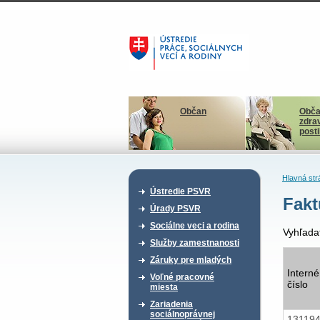
Občan
Obča
zdra
post
Hlavná str
Ústredie PSVR
Fakt
Úrady PSVR
Sociálne veci a rodina
Vyhľada
Služby zamestnanosti
Záruky pre mladých
Interné
Voľné pracovné
číslo
miesta
Zariadenia
sociálnoprávnej
13119