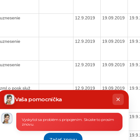
uznesenie
12.9.2019
19.09.2019
19.9
uznesenie
12.9.2019
19.09.2019
19.9
uznesenie
12.9.2019
19.09.2019
19.9
zml.o posk.služ.
12.9.2019
19.09.2019
19.9
hatbot
íše
Vaša pomocníčka
21VPZSE/2017
12.9.2019
19.09.2019
19.9
Vyskytol sa problém s pripojením. Skúste to prosím
35
znovu.
21VPZSE/2017
12.9.2019
19.09.2019
19.9
Začať znovu
35