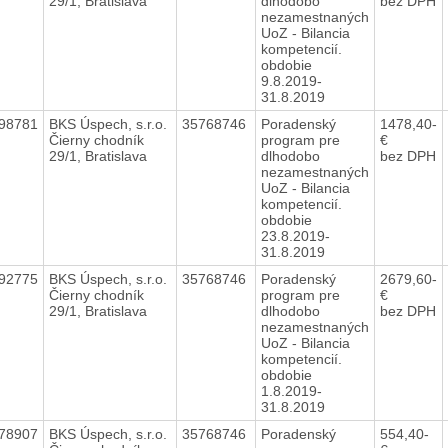
29/1, Bratislava
dlhodobo
bez DPH
nezamestnaných
UoZ - Bilancia
kompetencií.
obdobie
9.8.2019-
31.8.2019
98781
BKS Úspech, s.r.o.
35768746
Poradenský
1478,40-
Čierny chodník
program pre
€
29/1, Bratislava
dlhodobo
bez DPH
nezamestnaných
UoZ - Bilancia
kompetencií.
obdobie
23.8.2019-
31.8.2019
92775
BKS Úspech, s.r.o.
35768746
Poradenský
2679,60-
Čierny chodník
program pre
€
29/1, Bratislava
dlhodobo
bez DPH
nezamestnaných
UoZ - Bilancia
kompetencií.
obdobie
1.8.2019-
31.8.2019
78907
BKS Úspech, s.r.o.
35768746
Poradenský
554,40-