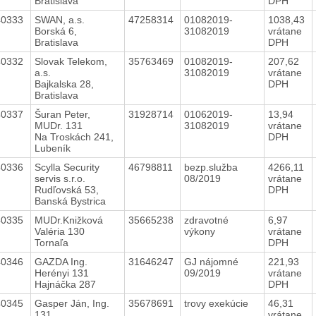
Bratislava
DPH
40333
SWAN, a.s.
47258314
01082019-
1038,43
Borská 6,
31082019
vrátane
Bratislava
DPH
40332
Slovak Telekom,
35763469
01082019-
207,62
a.s.
31082019
vrátane
Bajkalska 28,
DPH
Bratislava
40337
Šuran Peter,
31928714
01062019-
13,94
MUDr. 131
31082019
vrátane
Na Troskách 241,
DPH
Lubeník
40336
Scylla Security
46798811
bezp.služba
4266,11
servis s.r.o.
08/2019
vrátane
Rudľovská 53,
DPH
Banská Bystrica
40335
MUDr.Knižková
35665238
zdravotné
6,97
Valéria 130
výkony
vrátane
Tornaľa
DPH
40346
GAZDA Ing.
31646247
GJ nájomné
221,93
Herényi 131
09/2019
vrátane
Hajnáčka 287
DPH
40345
Gasper Ján, Ing.
35678691
trovy exekúcie
46,31
131
vrátane