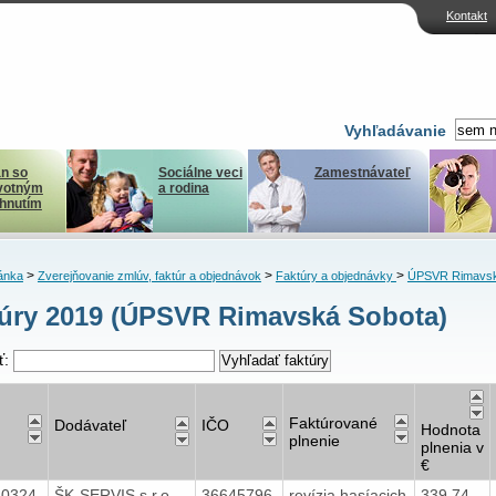
Kontakt
Vyhľadávanie
n so
Sociálne veci
Zamestnávateľ
votným
a rodina
ihnutím
>
>
>
ánka
Zverejňovanie zmlúv, faktúr a objednávok
Faktúry a objednávky
ÚPSVR Rimavsk
úry 2019 (ÚPSVR Rimavská Sobota)
ť:
Faktúrované
Dodávateľ
IČO
Hodnota
plnenie
plnenia v
€
40324
ŠK-SERVIS s.r.o.
36645796
revízia hasíacich
339,74