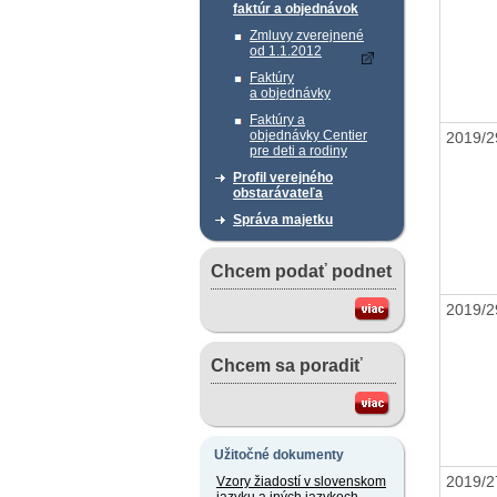
faktúr a objednávok
Zmluvy zverejnené
od 1.1.2012
Faktúry
a objednávky
Faktúry a
objednávky Centier
2019/2
pre deti a rodiny
Profil verejného
obstarávateľa
Správa majetku
Chcem podať podnet
2019/2
Chcem sa poradiť
Užitočné dokumenty
2019/2
Vzory žiadostí v slovenskom