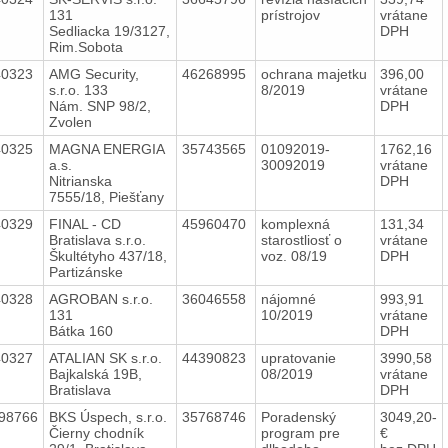
131
prístrojov
vrátane
Sedliacka 19/3127,
DPH
Rim.Sobota
40323
AMG Security,
46268995
ochrana majetku
396,00
s.r.o. 133
8/2019
vrátane
Nám. SNP 98/2,
DPH
Zvolen
40325
MAGNA ENERGIA
35743565
01092019-
1762,16
a.s.
30092019
vrátane
Nitrianska
DPH
7555/18, Piešťany
40329
FINAL - CD
45960470
komplexná
131,34
Bratislava s.r.o.
starostliosť o
vrátane
Škultétyho 437/18,
voz. 08/19
DPH
Partizánske
40328
AGROBAN s.r.o.
36046558
nájomné
993,91
131
10/2019
vrátane
Bátka 160
DPH
40327
ATALIAN SK s.r.o.
44390823
upratovanie
3990,58
Bajkalská 19B,
08/2019
vrátane
Bratislava
DPH
98766
BKS Úspech, s.r.o.
35768746
Poradenský
3049,20-
Čierny chodník
program pre
€