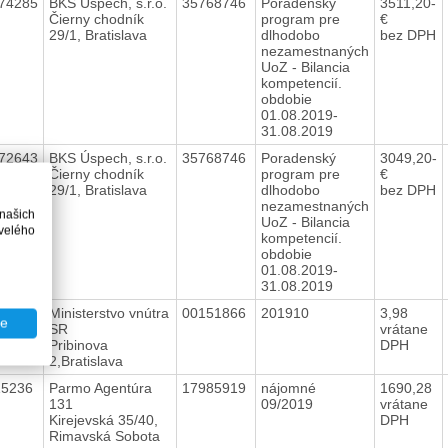
74285
BKS Úspech, s.r.o.
35768746
Poradenský
3511,20-
Čierny chodník
program pre
€
29/1, Bratislava
dlhodobo
bez DPH
nezamestnaných
UoZ - Bilancia
kompetencií.
obdobie
01.08.2019-
31.08.2019
72643
BKS Úspech, s.r.o.
35768746
Poradenský
3049,20-
Čierny chodník
program pre
€
29/1, Bratislava
dlhodobo
bez DPH
nezamestnaných
 našich
UoZ - Bilancia
velého
kompetencií.
obdobie
01.08.2019-
31.08.2019
15237
Ministerstvo vnútra
00151866
201910
3,98
te
SR
vrátane
Pribinova
DPH
2,Bratislava
15236
Parmo Agentúra
17985919
nájomné
1690,28
131
09/2019
vrátane
Kirejevská 35/40,
DPH
Rimavská Sobota