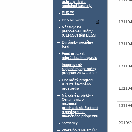
ochrany detí a
sociálnej kurately
EURES
PES Network
13119
Nástroje na
prepojenie Európy
(CEF)/Systém EESSI
Európsky sociálny
13119
fond
Fond pre azyl,
migráciu a integráciu
Integrovaný
13119
regionálny operačný
program 2014 - 2020
Operačný program
Kvalita životného
13119
prostredia
Národné projekty -
Oznámenia o
možnosti
13119
predkladania žiadostí
o poskytnutie
finančného príspevku
2019/2
Štatistiky
Zverejňovanie zmlúv,