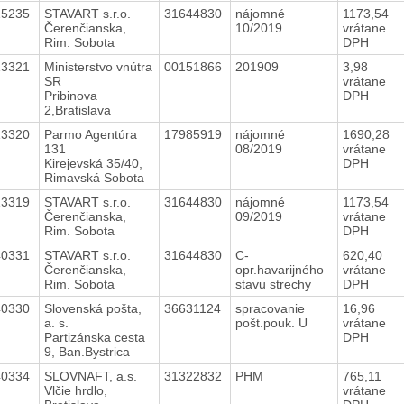
15235
STAVART s.r.o.
31644830
nájomné
1173,54
Čerenčianska,
10/2019
vrátane
Rim. Sobota
DPH
13321
Ministerstvo vnútra
00151866
201909
3,98
SR
vrátane
Pribinova
DPH
2,Bratislava
13320
Parmo Agentúra
17985919
nájomné
1690,28
131
08/2019
vrátane
Kirejevská 35/40,
DPH
Rimavská Sobota
13319
STAVART s.r.o.
31644830
nájomné
1173,54
Čerenčianska,
09/2019
vrátane
Rim. Sobota
DPH
40331
STAVART s.r.o.
31644830
C-
620,40
Čerenčianska,
opr.havarijného
vrátane
Rim. Sobota
stavu strechy
DPH
40330
Slovenská pošta,
36631124
spracovanie
16,96
a. s.
pošt.pouk. U
vrátane
Partizánska cesta
DPH
9, Ban.Bystrica
40334
SLOVNAFT, a.s.
31322832
PHM
765,11
Vlčie hrdlo,
vrátane