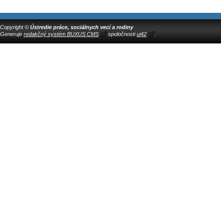
Copyright ©
Ústredie práce, sociálnych vecí a rodiny
Generuje
redakčný systém BUXUS CMS
spoločnosti
ui42
.