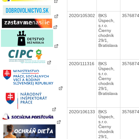
2020/105302
BKS
357687
Úspech,
s.r.o.
Čierny
chodník
29/1,
Bratislava
2020/111316
BKS
357687
Úspech,
s.r.o.
Čierny
chodník
29/1,
Bratislava
2020/106133
BKS
357687
Úspech,
s.r.o.
Čierny
chodník
29/1,