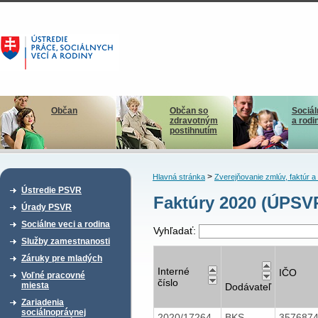
Občan
Občan so
Sociál
zdravotným
a rodi
postihnutím
>
Hlavná stránka
Zverejňovanie zmlúv, faktúr 
Ústredie PSVR
Faktúry 2020 (ÚPSV
Úrady PSVR
Sociálne veci a rodina
Vyhľadať:
Služby zamestnanosti
Záruky pre mladých
Interné
IČO
Voľné pracovné
číslo
miesta
Dodávateľ
Zariadenia
sociálnoprávnej
2020/17264
BKS
357687