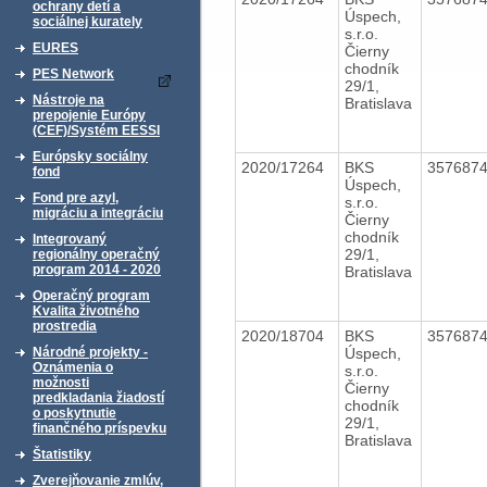
ochrany detí a
Úspech,
sociálnej kurately
s.r.o.
EURES
Čierny
chodník
PES Network
29/1,
Nástroje na
Bratislava
prepojenie Európy
(CEF)/Systém EESSI
Európsky sociálny
2020/17264
BKS
357687
fond
Úspech,
Fond pre azyl,
s.r.o.
migráciu a integráciu
Čierny
chodník
Integrovaný
29/1,
regionálny operačný
program 2014 - 2020
Bratislava
Operačný program
Kvalita životného
prostredia
2020/18704
BKS
357687
Úspech,
Národné projekty -
Oznámenia o
s.r.o.
možnosti
Čierny
predkladania žiadostí
chodník
o poskytnutie
29/1,
finančného príspevku
Bratislava
Štatistiky
Zverejňovanie zmlúv,