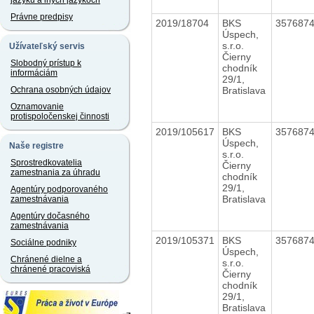
jazyku a iných jazykoch
Právne predpisy
2019/18704
BKS
357687
Úspech,
s.r.o.
Užívateľský servis
Čierny
Slobodný prístup k
chodník
informáciám
29/1,
Bratislava
Ochrana osobných údajov
Oznamovanie
protispoločenskej činnosti
2019/105617
BKS
357687
Úspech,
Naše registre
s.r.o.
Sprostredkovatelia
Čierny
zamestnania za úhradu
chodník
29/1,
Agentúry podporovaného
Bratislava
zamestnávania
Agentúry dočasného
zamestnávania
2019/105371
BKS
357687
Sociálne podniky
Úspech,
Chránené dielne a
s.r.o.
chránené pracoviská
Čierny
chodník
29/1,
Bratislava