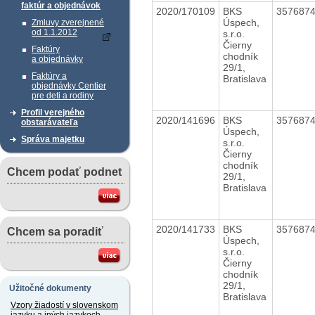
faktúr a objednávok
2020/170109
BKS
357687
Úspech,
Zmluvy zverejnené
od 1.1.2012
s.r.o.
Čierny
Faktúry
chodník
a objednávky
29/1,
Faktúry a
Bratislava
objednávky Centier
pre deti a rodiny
Profil verejného
2020/141696
BKS
357687
obstarávateľa
Úspech,
Správa majetku
s.r.o.
Čierny
chodník
Chcem podať podnet
29/1,
Bratislava
2020/141733
BKS
357687
Chcem sa poradiť
Úspech,
s.r.o.
Čierny
chodník
29/1,
Užitočné dokumenty
Bratislava
Vzory žiadostí v slovenskom