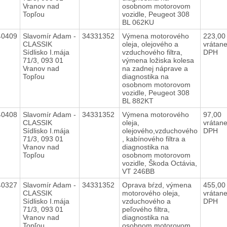
Vranov nad
osobnom motorovom
Topľou
vozidle, Peugeot 308
BL 062KU
40409
Slavomír Adam -
34331352
Výmena motorového
223,0
CLASSIK
oleja, olejového a
vrátan
Sídlisko I.mája
vzduchového filtra,
DPH
71/3, 093 01
výmena ložiska kolesa
Vranov nad
na zadnej náprave a
Topľou
diagnostika na
osobnom motorovom
vozidle, Peugeot 308
BL 882KT
40408
Slavomír Adam -
34331352
Výmena motorového
97,00
CLASSIK
oleja,
vrátan
Sídlisko I.mája
olejového,vzduchového
DPH
71/3, 093 01
, kabínového filtra a
Vranov nad
diagnostika na
Topľou
osobnom motorovom
vozidle, Škoda Octávia,
VT 246BB
40327
Slavomír Adam -
34331352
Oprava bŕzd, výmena
455,0
CLASSIK
motorového oleja,
vrátan
Sídlisko I.mája
vzduchového a
DPH
71/3, 093 01
peľového filtra,
Vranov nad
diagnostika na
Topľou
osobnom motorovom