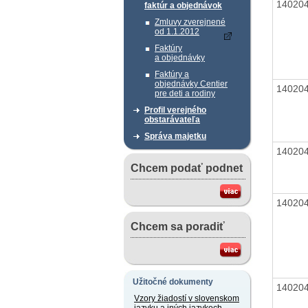
14020
faktúr a objednávok
Zmluvy zverejnené
od 1.1.2012
Faktúry
a objednávky
Faktúry a
objednávky Centier
14020
pre deti a rodiny
Profil verejného
obstarávateľa
Správa majetku
14020
Chcem podať podnet
14020
Chcem sa poradiť
Užitočné dokumenty
14020
Vzory žiadostí v slovenskom