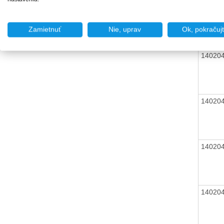
Zamietnuť
Nie, uprav
Ok, pokračuj
14020
14020
14020
14020