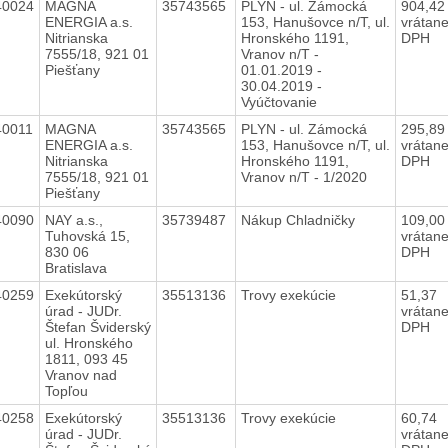
40024
MAGNA
35743565
PLYN - ul. Zámocká
904,4
ENERGIA a.s.
153, Hanušovce n/T, ul.
vrátan
Nitrianska
Hronského 1191,
DPH
7555/18, 921 01
Vranov n/T -
Piešťany
01.01.2019 -
30.04.2019 -
Vyúčtovanie
40011
MAGNA
35743565
PLYN - ul. Zámocká
295,8
ENERGIA a.s.
153, Hanušovce n/T, ul.
vrátan
Nitrianska
Hronského 1191,
DPH
7555/18, 921 01
Vranov n/T - 1/2020
Piešťany
40090
NAY a.s.,
35739487
Nákup Chladničky
109,0
Tuhovská 15,
vrátan
830 06
DPH
Bratislava
40259
Exekútorský
35513136
Trovy exekúcie
51,37
úrad - JUDr.
vrátan
Štefan Šviderský
DPH
ul. Hronského
1811, 093 45
Vranov nad
Topľou
40258
Exekútorský
35513136
Trovy exekúcie
60,74
úrad - JUDr.
vrátan