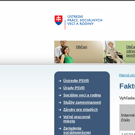
Občan
Obča
zdra
post
Hlavná str
Ústredie PSVR
Fakt
Úrady PSVR
Sociálne veci a rodina
Vyhľada
Služby zamestnanosti
Záruky pre mladých
Interné
Voľné pracovné
číslo
miesta
Zariadenia
sociálnoprávnej
14020