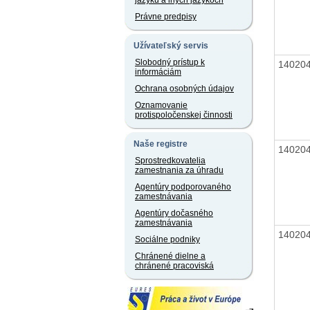
jazyku a iných jazykoch
Právne predpisy
Užívateľský servis
Slobodný prístup k
14020
informáciám
Ochrana osobných údajov
Oznamovanie
protispoločenskej činnosti
Naše registre
14020
Sprostredkovatelia
zamestnania za úhradu
Agentúry podporovaného
zamestnávania
Agentúry dočasného
zamestnávania
14020
Sociálne podniky
Chránené dielne a
chránené pracoviská