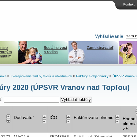
Kontakt
Vyhľadávanie
n so
Sociálne veci
Zamestnávateľ
votným
a rodina
ihnutím
>
>
>
ánka
Zverejňovanie zmlúv, faktúr a objednávok
Faktúry a objednávky
ÚPSVR Vranov 
úry 2020 (ÚPSVR Vranov nad Topľou)
ť:
Dodávateľ
IČO
Faktúrované plnenie
Hodnot
plnenia
v €
40272
MAGNA
35743565
PLYN - ul. Zámocká
296,3