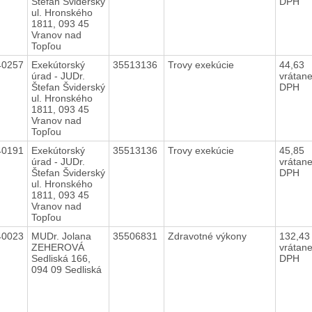
Štefan Šviderský
DPH
ul. Hronského
1811, 093 45
Vranov nad
Topľou
40257
Exekútorský
35513136
Trovy exekúcie
44,63
úrad - JUDr.
vrátan
Štefan Šviderský
DPH
ul. Hronského
1811, 093 45
Vranov nad
Topľou
40191
Exekútorský
35513136
Trovy exekúcie
45,85
úrad - JUDr.
vrátan
Štefan Šviderský
DPH
ul. Hronského
1811, 093 45
Vranov nad
Topľou
40023
MUDr. Jolana
35506831
Zdravotné výkony
132,4
ZEHEROVÁ
vrátan
Sedliská 166,
DPH
094 09 Sedliská