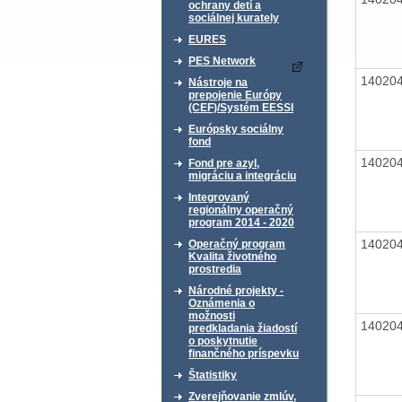
ochrany detí a
sociálnej kurately
EURES
PES Network
14020
Nástroje na
prepojenie Európy
(CEF)/Systém EESSI
Európsky sociálny
fond
14020
Fond pre azyl,
migráciu a integráciu
Integrovaný
regionálny operačný
program 2014 - 2020
14020
Operačný program
Kvalita životného
prostredia
Národné projekty -
Oznámenia o
možnosti
14020
predkladania žiadostí
o poskytnutie
finančného príspevku
Štatistiky
Zverejňovanie zmlúv,