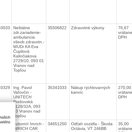
40033
Neštátne
35506822
Zdravotné výkony
76,67
zdr.zariadenie-
vrátan
ambulancia
DPH
všeob.zdravotn.-
MUDr.KA Eva
Čupilová
Kalinčiakova
2729/10, 093 01
Vranov nad
Topľou
40329
Ing. Pavol
35341033
Nákup rýchlovarných
270,0
Vaľovčin -
kanvíc
vrátan
UNITECH
DPH
Prešovská
1128/32A, 093
03 Vranov nad
Topľou
 našich
velého
10819
Ľubomír Imrich -
34651250
Odťah vozidla - Škoda
35,00
IMRICH CAR
Octávia, VT 246BB
vrátan