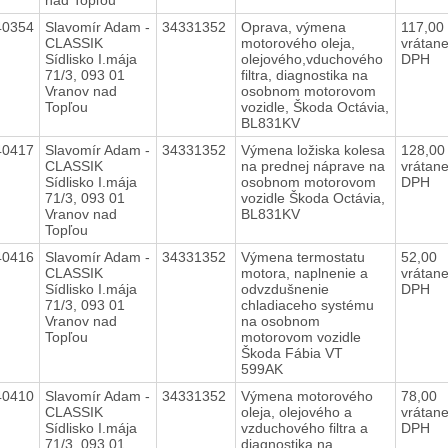
40354
Slavomír Adam -
34331352
Oprava, výmena
117,00
CLASSIK
motorového oleja,
vrátan
Sídlisko I.mája
olejového,vduchového
DPH
71/3, 093 01
filtra, diagnostika na
Vranov nad
osobnom motorovom
Topľou
vozidle, Škoda Octávia,
BL831KV
40417
Slavomír Adam -
34331352
Výmena ložiska kolesa
128,0
CLASSIK
na prednej náprave na
vrátan
Sídlisko I.mája
osobnom motorovom
DPH
71/3, 093 01
vozidle Škoda Octávia,
Vranov nad
BL831KV
Topľou
40416
Slavomír Adam -
34331352
Výmena termostatu
52,00
CLASSIK
motora, naplnenie a
vrátan
Sídlisko I.mája
odvzdušnenie
DPH
71/3, 093 01
chladiaceho systému
Vranov nad
na osobnom
Topľou
motorovom vozidle
Škoda Fábia VT
599AK
40410
Slavomír Adam -
34331352
Výmena motorového
78,00
CLASSIK
oleja, olejového a
vrátan
Sídlisko I.mája
vzduchového filtra a
DPH
71/3, 093 01
diagnostika na