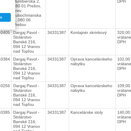
Ďumbierska 2,
DPH
080 01 Prešov,
prev.
Ľubochnianska
te
3, 080 06
Prešov
40405
Dargaj Pavol -
34331387
Kontajnér skrinkový
320,0
Stolárstvo
vrátan
Banské 216,
DPH
094 12 Vranov
nad Topľou
40384
Dargaj Pavol -
34331387
Oprava kancelárskeho
102,0
Stolárstvo
nábytku
vrátan
Banské 216,
DPH
094 12 Vranov
nad Topľou
40256
Dargaj Pavol -
34331387
Oprava kancelárskeho
109,0
Stolárstvo
nábytku
vrátan
Banské 216,
DPH
094 12 Vranov
nad Topľou
40385
Dargaj Pavol -
34331387
Kancelárske stoly
140,0
Stolárstvo
vrátan
Banské 216,
DPH
094 12 Vranov
nad Topľou