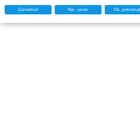
Zamietnuť
Nie, uprav
Ok, pokračuj