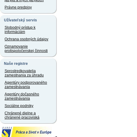
jazyku a iných jazykoch
Právne predpisy
Užívateľský servis
Slobodný prístup k
informáciám
Ochrana osobných údajov
Oznamovanie
protispoločenskej činnosti
Naše registre
Sprostredkovatelia
zamestnania za úhradu
Agentúry podporovaného
zamestnávania
Agentúry dočasného
zamestnávania
Sociálne podniky
Chránené dielne a
chránené pracoviská