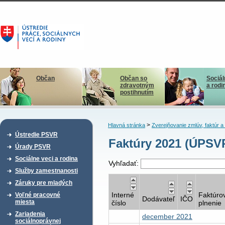
Občan
Občan so
Sociál
zdravotným
a rodi
postihnutím
>
Hlavná stránka
Zverejňovanie zmlúv, faktúr 
Ústredie PSVR
Faktúry 2021 (ÚPSV
Úrady PSVR
Sociálne veci a rodina
Vyhľadať:
Služby zamestnanosti
Záruky pre mladých
Interné
Faktúro
Voľné pracovné
Dodávateľ
IČO
miesta
číslo
plnenie
Zariadenia
december 2021
sociálnoprávnej