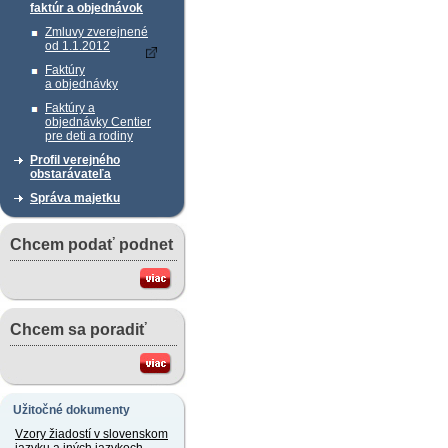
faktúr a objednávok
Zmluvy zverejnené
od 1.1.2012
Faktúry
a objednávky
Faktúry a
objednávky Centier
pre deti a rodiny
Profil verejného
obstarávateľa
Správa majetku
Chcem podať podnet
Chcem sa poradiť
Užitočné dokumenty
Vzory žiadostí v slovenskom