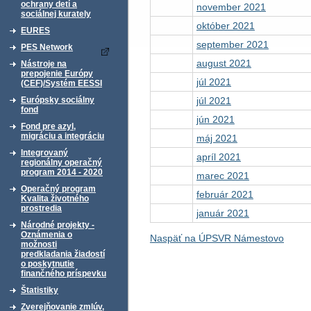
ochrany detí a
november 2021
sociálnej kurately
október 2021
EURES
september 2021
PES Network
august 2021
Nástroje na
prepojenie Európy
júl 2021
(CEF)/Systém EESSI
júl 2021
Európsky sociálny
fond
jún 2021
Fond pre azyl,
migráciu a integráciu
máj 2021
Integrovaný
apríl 2021
regionálny operačný
program 2014 - 2020
marec 2021
Operačný program
február 2021
Kvalita životného
prostredia
január 2021
Národné projekty -
Oznámenia o
Naspäť na ÚPSVR Námestovo
možnosti
predkladania žiadostí
o poskytnutie
finančného príspevku
Štatistiky
Zverejňovanie zmlúv,