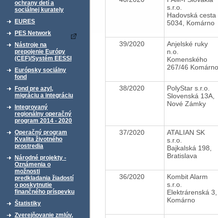
ochrany detí a
s.r.o.
sociálnej kurately
Hadovská cesta
EURES
5034, Komárno
PES Network
39/2020
Anjelské ruky
Nástroje na
n.o.
prepojenie Európy
(CEF)/Systém EESSI
Komenského
267/46 Komárn
Európsky sociálny
fond
38/2020
PolyStar s.r.o.
Fond pre azyl,
Slovenská 13A,
migráciu a integráciu
Nové Zámky
Integrovaný
regionálny operačný
program 2014 - 2020
37/2020
ATALIAN SK
Operačný program
Kvalita životného
s.r.o.
prostredia
Bajkalská 198,
Bratislava
Národné projekty -
Oznámenia o
možnosti
36/2020
Kombit Alarm
predkladania žiadostí
s.r.o.
o poskytnutie
Elektrárenská 3,
finančného príspevku
Komárno
Štatistiky
Zverejňovanie zmlúv,