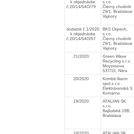
k objednávke
s.r.o.
č.20/14/54O/79
Čierny chodník
29/1, Bratislava-
Vajnory
dodatok č.1/2020
BKS Úspech,
k objednávke
s.r.o.
č.20/14/54O/57
Čierny chodník
29/1, Bratislava-
Vajnory
21/2020
Green Wave
Recycling s.r.o.
Moyzesova
537/15, Nitra
20/2020
Kombit Alarm
spol.s.r.o.
Elektrárenská 3,
Komárno
19/2020
ATALIAN SK
s.r.o.
Bajkalská 19B,
Bratislava
18/2020
ATALIAN SK