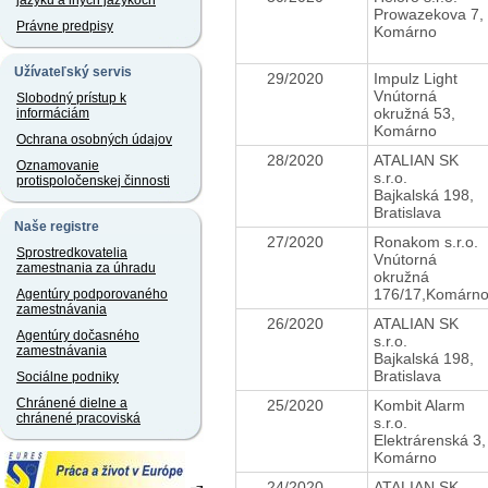
jazyku a iných jazykoch
Prowazekova 7,
Právne predpisy
Komárno
Užívateľský servis
29/2020
Impulz Light
Vnútorná
Slobodný prístup k
okružná 53,
informáciám
Komárno
Ochrana osobných údajov
28/2020
ATALIAN SK
Oznamovanie
s.r.o.
protispoločenskej činnosti
Bajkalská 198,
Bratislava
Naše registre
27/2020
Ronakom s.r.o.
Sprostredkovatelia
Vnútorná
zamestnania za úhradu
okružná
176/17,Komárn
Agentúry podporovaného
zamestnávania
26/2020
ATALIAN SK
Agentúry dočasného
s.r.o.
zamestnávania
Bajkalská 198,
Bratislava
Sociálne podniky
Chránené dielne a
25/2020
Kombit Alarm
chránené pracoviská
s.r.o.
Elektrárenská 3,
Komárno
24/2020
ATALIAN SK