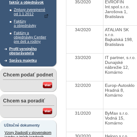
35/2020
EVROFIN
faktúr a objednávok
Int.spol.s.r.o.
Zmluvy zverejnené
Jarošova 1,
od 1.1.2012
Bratislava
Faktúry
a objednávky
34/2020
ATALIAN SK
Faktúry a
s.r.o.
objednávky Centier
Bajkalská 198,
pre deti a rodiny
Bratislava
Profil verejného
obstarávateľa
33/2020
IT partner, s.r.o.
Správa majetku
Dunajské
nábrežie 12,
Komárno
Chcem podať podnet
32/2020
Europ-Autosklo
Hradná 8,
Komárno
Chcem sa poradiť
31/2020
ByMax s.r.o.
Vodná 15,
Komárno
Užitočné dokumenty
Vzory žiadostí v slovenskom
30/2020
Heloro s.r.o.