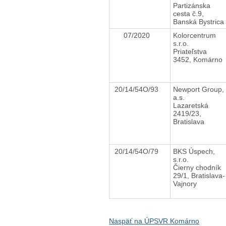
Partizánska
cesta č.9,
Banská Bystrica
07/2020
Kolorcentrum
s.r.o.
Priateľstva
3452, Komárno
20/14/54O/93
Newport Group,
a.s.
Lazaretská
2419/23,
Bratislava
20/14/54O/79
BKS Úspech,
s.r.o.
Čierny chodník
29/1, Bratislava-
Vajnory
Naspäť na ÚPSVR Komárno