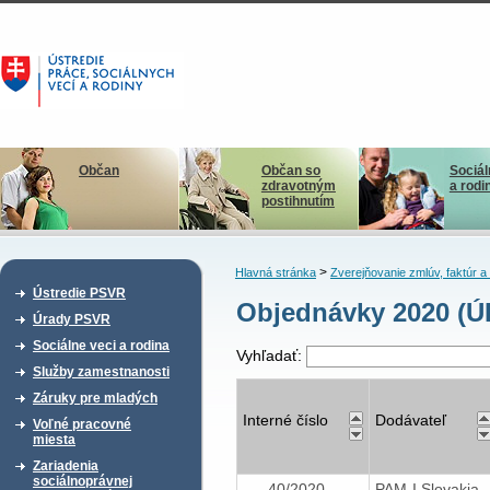
Občan
Občan so
Sociál
zdravotným
a rodi
postihnutím
>
Hlavná stránka
Zverejňovanie zmlúv, faktúr 
Ústredie PSVR
Objednávky 2020 (
Úrady PSVR
Sociálne veci a rodina
Vyhľadať:
Služby zamestnanosti
Záruky pre mladých
Interné číslo
Dodávateľ
Voľné pracovné
miesta
Zariadenia
sociálnoprávnej
40/2020
PAM-I Slovakia