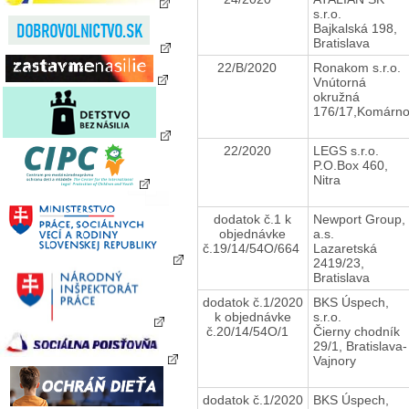
s.r.o.
Bajkalská 198,
Bratislava
22/B/2020
Ronakom s.r.o.
Vnútorná
okružná
176/17,Komárn
22/2020
LEGS s.r.o.
P.O.Box 460,
Nitra
dodatok č.1 k
Newport Group,
objednávke
a.s.
č.19/14/54O/664
Lazaretská
2419/23,
Bratislava
dodatok č.1/2020
BKS Úspech,
k objednávke
s.r.o.
č.20/14/54O/1
Čierny chodník
29/1, Bratislava-
Vajnory
dodatok č.1/2020
BKS Úspech,