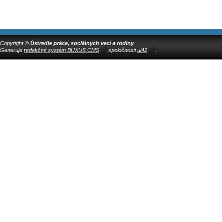
Copyright ©
Ústredie práce, sociálnych vecí a rodiny
Generuje
redakčný systém BUXUS CMS
spoločnosti
ui42
.