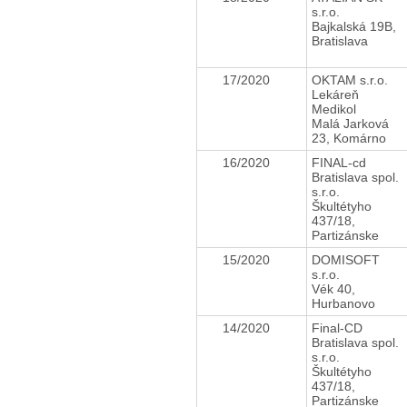
s.r.o.
Bajkalská 19B,
Bratislava
17/2020
OKTAM s.r.o.
Lekáreň
Medikol
Malá Jarková
23, Komárno
16/2020
FINAL-cd
Bratislava spol.
s.r.o.
Škultétyho
437/18,
Partizánske
15/2020
DOMISOFT
s.r.o.
Vék 40,
Hurbanovo
14/2020
Final-CD
Bratislava spol.
s.r.o.
Škultétyho
437/18,
Partizánske