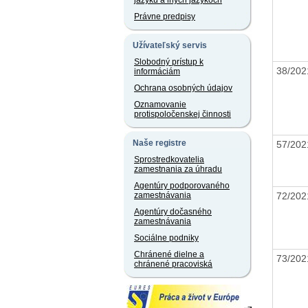
jazyku a iných jazykoch
Právne predpisy
Užívateľský servis
Slobodný prístup k
38/20
informáciám
Ochrana osobných údajov
Oznamovanie
protispoločenskej činnosti
Naše registre
57/20
Sprostredkovatelia
zamestnania za úhradu
Agentúry podporovaného
72/20
zamestnávania
Agentúry dočasného
zamestnávania
Sociálne podniky
Chránené dielne a
73/20
chránené pracoviská