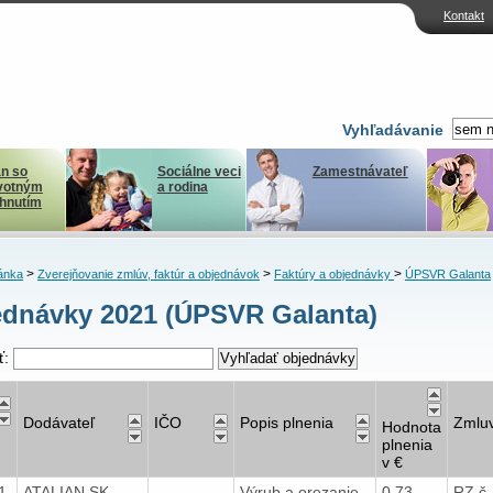
Kontakt
Vyhľadávanie
n so
Sociálne veci
Zamestnávateľ
votným
a rodina
ihnutím
>
>
>
ánka
Zverejňovanie zmlúv, faktúr a objednávok
Faktúry a objednávky
ÚPSVR Galanta
dnávky 2021 (ÚPSVR Galanta)
ť:
Dodávateľ
IČO
Popis plnenia
Zmlu
Hodnota
plnenia
v €
21
ATALIAN SK
Výrub a orezanie
0,73
RZ č.