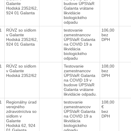
Galante
budove ÚPSVaR
Hodská 2352/62,
Galanta vrátane
924 01 Galanta
likvidácie
biologického
odpadu
21
RÚVZ so sídlom
testovanie
106,00
v Galante
zamestnancov
bez
Hodská 2352/62,
ÚPSVaR Galanta
DPH
924 01 Galanta
na COVID 19 a
likvidácia
biologického
odpadu
21
RÚVZ so sídlom
Testovanie
108,00
v Galante
zamestnancov
bez
Hodská 2352/62
ÚPSVaR Galanta
DPH
na COVID 19 v
budove ÚPSVaR
Galanta vrátane
likvidácie odpadu.
21
Regionálny úrad
testovanie
108,00
verejného
zamestnancov
€
zdravotníctva so
ÚPSVaR Galanta
bez
sídlom v
na COVID 19 a
DPH
Galante
likvidácia
Hodská 62, 924
biologického
01 Galanta
odpadu