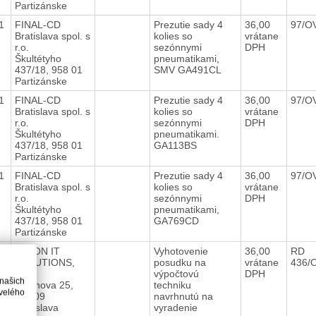
Partizánske
21
FINAL-CD
Prezutie sady 4
36,00
97/O
Bratislava spol. s
kolies so
vrátane
r.o.
sezónnymi
DPH
Škultétyho
pneumatikami,
437/18, 958 01
SMV GA491CL
Partizánske
21
FINAL-CD
Prezutie sady 4
36,00
97/O
Bratislava spol. s
kolies so
vrátane
r.o.
sezónnymi
DPH
Škultétyho
pneumatikami.
437/18, 958 01
GA113BS
Partizánske
21
FINAL-CD
Prezutie sady 4
36,00
97/O
Bratislava spol. s
kolies so
vrátane
r.o.
sezónnymi
DPH
Škultétyho
pneumatikami,
437/18, 958 01
GA769CD
Partizánske
21
VISION IT
Vyhotovenie
36,00
RD
SOLUTIONS,
posudku na
vrátane
436/
a.s.
výpočtovú
DPH
 našich
Pribinova 25,
techniku
velého
811 09
navrhnutú na
Bratislava
vyradenie