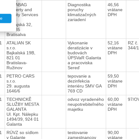
21
STRABAG
Diagnostika
46,56
Property and
poruchy
vrátane
Facility Services
klimatizačných
DPH
te
s.r.o.
zariadení
Dunajská 32,
817 85
Bratisalva
21
ATALIAN SK
Vykonanie
52,16
RZ č.
s.r.o.
deratizácie v
vrátane
344/
Bajkalská 19B,
budovách
DPH
821 01
ÚPSVaR Galanta
Bratislava-
a pracoviska
Ružinov
Sereď
21
PETRO CARS
tepovanie a
59,50
s.r.o.
dezinfekcia
vrátane
29. augusta
interiéru SMV GA
DPH
1646/6
769 CD
21
TECHNICKĚ
odvoz vyradeného
60,00
97/O
SLUŽBY MESTA
neupotrebiteľného
vrátane
GALANTA
majetku
DPH
Ul. Kpt. Nálepku
1494/39, 924 01
Galanta
21
RÚVZ so sídlom
testovanie
90,00
v Galante
zamestnancov
vrátane