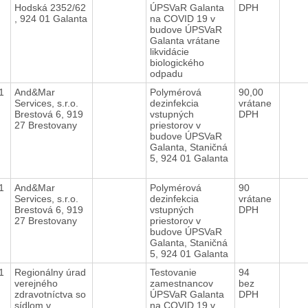
Hodská 2352/62
ÚPSVaR Galanta
DPH
, 924 01 Galanta
na COVID 19 v
budove ÚPSVaR
Galanta vrátane
likvidácie
biologického
odpadu
21
And&Mar
Polymérová
90,00
Services, s.r.o.
dezinfekcia
vrátane
Brestová 6, 919
vstupných
DPH
27 Brestovany
priestorov v
budove ÚPSVaR
Galanta, Staničná
5, 924 01 Galanta
21
And&Mar
Polymérová
90
Services, s.r.o.
dezinfekcia
vrátane
Brestová 6, 919
vstupných
DPH
27 Brestovany
priestorov v
budove ÚPSVaR
Galanta, Staničná
5, 924 01 Galanta
21
Regionálny úrad
Testovanie
94
verejného
zamestnancov
bez
zdravotníctva so
ÚPSVaR Galanta
DPH
sídlom v
na COVID 19 v