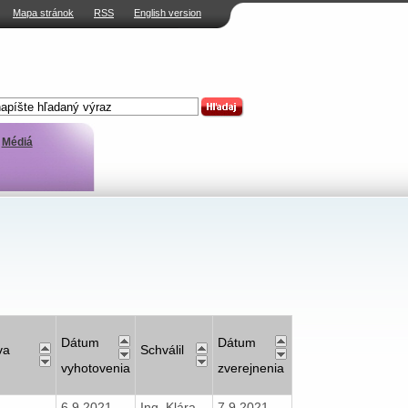
Mapa stránok
RSS
English version
Médiá
Dátum
Dátum
va
Schválil
vyhotovenia
zverejnenia
6.9.2021
Ing. Klára
7.9.2021