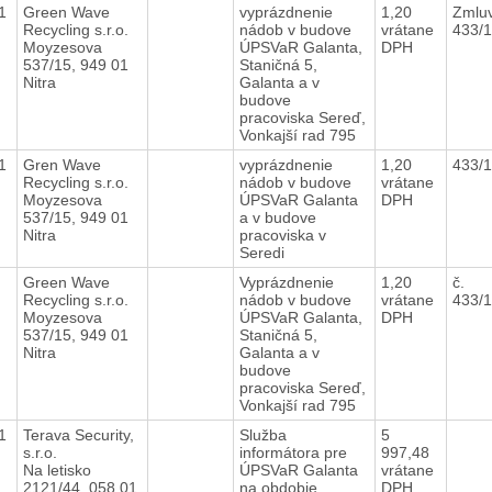
21
Green Wave
vyprázdnenie
1,20
Zmluv
Recycling s.r.o.
nádob v budove
vrátane
433/
Moyzesova
ÚPSVaR Galanta,
DPH
537/15, 949 01
Staničná 5,
Nitra
Galanta a v
budove
pracoviska Sereď,
Vonkajší rad 795
21
Gren Wave
vyprázdnenie
1,20
433/
Recycling s.r.o.
nádob v budove
vrátane
Moyzesova
ÚPSVaR Galanta
DPH
537/15, 949 01
a v budove
Nitra
pracoviska v
Seredi
1
Green Wave
Vyprázdnenie
1,20
č.
Recycling s.r.o.
nádob v budove
vrátane
433/
Moyzesova
ÚPSVaR Galanta,
DPH
537/15, 949 01
Staničná 5,
Nitra
Galanta a v
budove
pracoviska Sereď,
Vonkajší rad 795
21
Terava Security,
Služba
5
s.r.o.
informátora pre
997,48
Na letisko
ÚPSVaR Galanta
vrátane
2121/44, 058 01
na obdobie
DPH