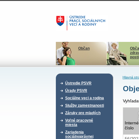
Občan
Obča
zdra
post
Hlavná str
Ústredie PSVR
Obje
Úrady PSVR
Sociálne veci a rodina
Vyhľada
Služby zamestnanosti
Záruky pre mladých
Voľné pracovné
Interné
miesta
číslo
Zariadenia
sociálnoprávnej
56/20