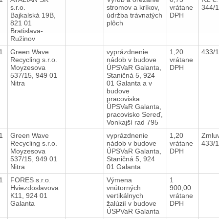
s.r.o.
stromov a kríkov,
vrátane
344/
Bajkalská 19B,
údržba trávnatých
DPH
821 01
plôch
Bratislava-
Ružinov
21
Green Wave
vyprázdnenie
1,20
433/
Recycling s.r.o.
nádob v budove
vrátane
Moyzesova
ÚPSVaR Galanta,
DPH
537/15, 949 01
Staničná 5, 924
Nitra
01 Galanta a v
budove
pracoviska
ÚPSVaR Galanta,
pracovisko Sereď,
Vonkajší rad 795
21
Green Wave
vyprázdnenie
1,20
Zmluv
Recycling s.r.o.
nádob v budove
vrátane
433/
Moyzesova
ÚPSVaR Galanta,
DPH
537/15, 949 01
Staničná 5, 924
Nitra
01 Galanta
21
FORES s.r.o.
Výmena
1
Hviezdoslavova
vnútorných
900,00
K11, 924 01
vertikálnych
vrátane
Galanta
žalúzií v budove
DPH
ÚSPVaR Galanta