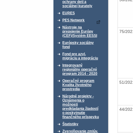
ochrany detí a
sociálnej kurately
EURES
PES Network
Nástroje na
75/20
prepojenie Európy
(CEF)/Systém EESSI
Európsky sociálny
fond
Fond pre azyl,
migráciu a integráciu
Integrovaný
regionálny operačný
program 2014 - 2020
Operačný program
51/20
Kvalita životného
prostredia
Národné projekty -
Oznámenia o
možnosti
predkladania žiadostí
44/20
o poskytnutie
finančného príspevku
Štatistiky
Zverejňovanie zmlúv,