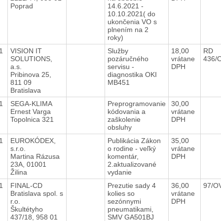
Poprad
14.6.2021 -
10.10.2021( do
ukončenia VO s
plnením na 2
roky)
21
VISION IT
Služby
18,00
RD
SOLUTIONS,
pozáručného
vrátane
436/
a.s.
servisu -
DPH
Pribinova 25,
diagnostika OKI
811 09
MB451
Bratislava
21
SEGA-KLIMA
Preprogramovanie
30,00
Ernest Varga
kódovania a
vrátane
Topolnica 321
zaškolenie
DPH
obsluhy
21
EUROKÓDEX,
Publikácia Zákon
35,00
s.r.o.
o rodine - veľký
vrátane
Martina Rázusa
komentár,
DPH
23A, 01001
2.aktualizované
Žilina
vydanie
21
FINAL-CD
Prezutie sady 4
36,00
97/O
Bratislava spol. s
kolies so
vrátane
r.o.
sezónnymi
DPH
Škultétyho
pneumatikami,
437/18, 958 01
SMV GA501BJ