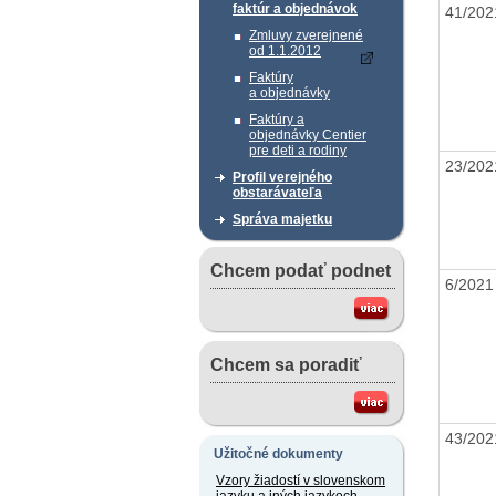
faktúr a objednávok
41/20
Zmluvy zverejnené
od 1.1.2012
Faktúry
a objednávky
Faktúry a
objednávky Centier
pre deti a rodiny
23/20
Profil verejného
obstarávateľa
Správa majetku
Chcem podať podnet
6/202
Chcem sa poradiť
43/20
Užitočné dokumenty
Vzory žiadostí v slovenskom