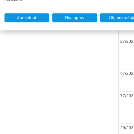
49/20
Zamietnuť
Nie, uprav
Ok, pokračuj
27/20
47/20
77/20
29/20