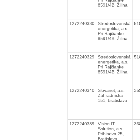
8591/4B, Žilina
1272240330
Stredoslovenská
51
energetika, a.s.
Pri Rajčianke
8591/4B, Žilina
1272240329
Stredoslovenská
51
energetika, a.s.
Pri Rajčianke
8591/4B, Žilina
1272240340
Slovanet, a.s.
35
Záhradnícka
151, Bratislava
1272240339
Vision IT
36
Solution, a.s.
Pribinova 25,
Bratislava