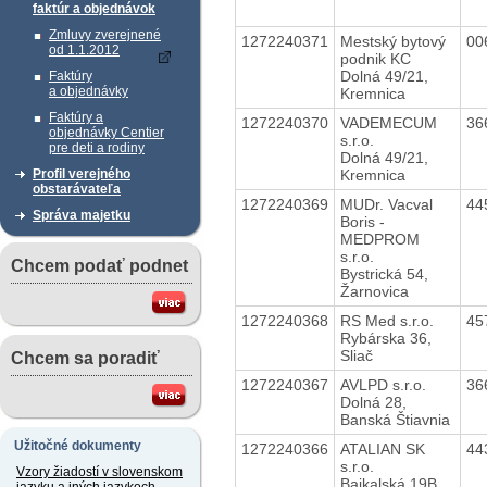
faktúr a objednávok
Zmluvy zverejnené
1272240371
Mestský bytový
00
od 1.1.2012
podnik KC
Dolná 49/21,
Faktúry
a objednávky
Kremnica
Faktúry a
1272240370
VADEMECUM
36
objednávky Centier
s.r.o.
pre deti a rodiny
Dolná 49/21,
Kremnica
Profil verejného
obstarávateľa
1272240369
MUDr. Vacval
44
Správa majetku
Boris -
MEDPROM
s.r.o.
Chcem podať podnet
Bystrická 54,
Žarnovica
1272240368
RS Med s.r.o.
45
Rybárska 36,
Sliač
Chcem sa poradiť
1272240367
AVLPD s.r.o.
36
Dolná 28,
Banská Štiavnia
Užitočné dokumenty
1272240366
ATALIAN SK
44
s.r.o.
Vzory žiadostí v slovenskom
Bajkalská 19B,