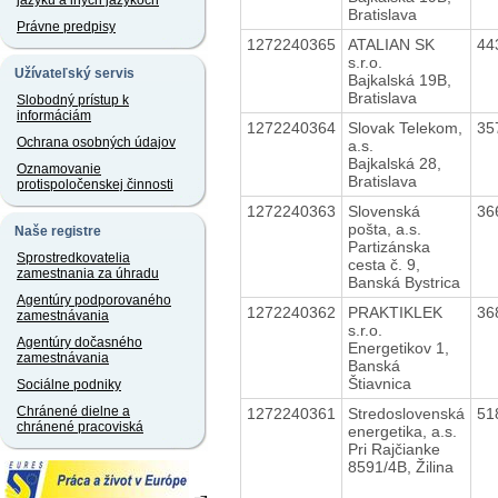
jazyku a iných jazykoch
Bratislava
Právne predpisy
1272240365
ATALIAN SK
44
s.r.o.
Užívateľský servis
Bajkalská 19B,
Bratislava
Slobodný prístup k
informáciám
1272240364
Slovak Telekom,
35
Ochrana osobných údajov
a.s.
Bajkalská 28,
Oznamovanie
Bratislava
protispoločenskej činnosti
1272240363
Slovenská
36
pošta, a.s.
Naše registre
Partizánska
Sprostredkovatelia
cesta č. 9,
zamestnania za úhradu
Banská Bystrica
Agentúry podporovaného
1272240362
PRAKTIKLEK
36
zamestnávania
s.r.o.
Agentúry dočasného
Energetikov 1,
zamestnávania
Banská
Štiavnica
Sociálne podniky
Chránené dielne a
1272240361
Stredoslovenská
51
chránené pracoviská
energetika, a.s.
Pri Rajčianke
8591/4B, Žilina