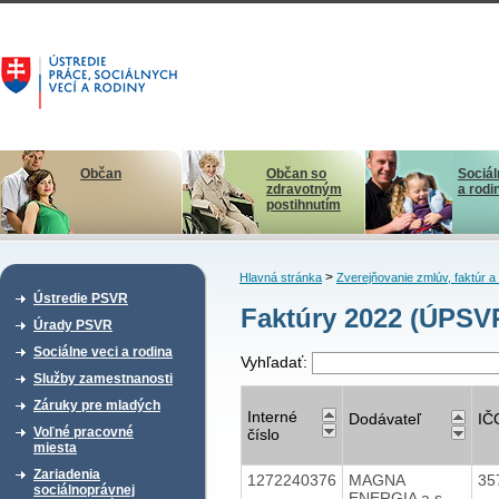
Občan
Občan so
Sociál
zdravotným
a rodi
postihnutím
>
Hlavná stránka
Zverejňovanie zmlúv, faktúr 
Ústredie PSVR
Faktúry 2022 (ÚPSV
Úrady PSVR
Sociálne veci a rodina
Vyhľadať:
Služby zamestnanosti
Záruky pre mladých
Interné
Dodávateľ
IČ
Voľné pracovné
číslo
miesta
Zariadenia
1272240376
MAGNA
35
sociálnoprávnej
ENERGIA a.s.