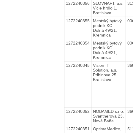
1272240356
SLOVNAFT, a.s.
31
Vlčie hrdlo 1,
Bratislava
1272240355
Mestský bytový
00
podnik KC
Dolná 49/21,
Kremnica
1272240354
Mestský bytový
00
podnik KC
Dolná 49/21,
Kremnica
1272240345
Vision IT
36
Solution, a.s.
Pribinova 25,
Bratislava
1272240352
NOBAMED s.r.o.
36
Švantnerova 23,
Nová Baňa
1272240351
OptimaMedico,
51