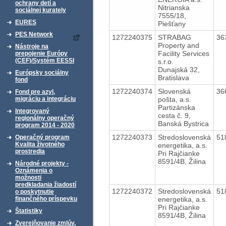
ochrany detí a
Nitrianska
sociálnej kurately
7555/18,
EURES
Piešťany
PES Network
1272240375
STRABAG
36
Property and
Nástroje na
Facility Services
prepojenie Európy
(CEF)/Systém EESSI
s.r.o.
Dunajská 32,
Európsky sociálny
Bratislava
fond
1272240374
Slovenská
36
Fond pre azyl,
pošta, a.s.
migráciu a integráciu
Partizánska
Integrovaný
cesta č. 9,
regionálny operačný
Banská Bystrica
program 2014 - 2020
1272240373
Stredoslovenská
51
Operačný program
Kvalita životného
energetika, a.s.
prostredia
Pri Rajčianke
8591/4B, Žilina
Národné projekty -
Oznámenia o
možnosti
predkladania žiadostí
1272240372
Stredoslovenská
51
o poskytnutie
energetika, a.s.
finančného príspevku
Pri Rajčianke
Štatistiky
8591/4B, Žilina
Zverejňovanie zmlúv,