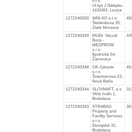
s.r.o.
Ul.kpt.J.Nálepku
1633/83, Levice
1272240350
WIN-KO s.r.o.
45
Štefánikova 35,
Zlaté Moravce
1272240349
MUDr. Vacval
44
Boris -
MEDPROM
s.r.o.
Bystrická 54,
Žarnovica
1272240348
OK-Zdravie
45
s.r.o.
Švantnerova 23,
Nová Baňa
1272240344
SLOVNAFT, a.s.
31
Vlčie hrdlo 1,
Bratislava
1272240343
STRABAG
36
Property and
Facility Services
s.r.o.
Dunajská 32,
Bratislava