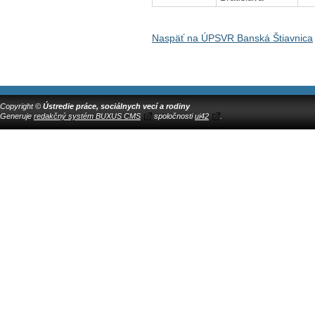
Naspäť na ÚPSVR Banská Štiavnica
Copyright ©
Ústredie práce, sociálnych vecí a rodiny
Generuje
redakčný systém BUXUS CMS
spoločnosti
ui42
.