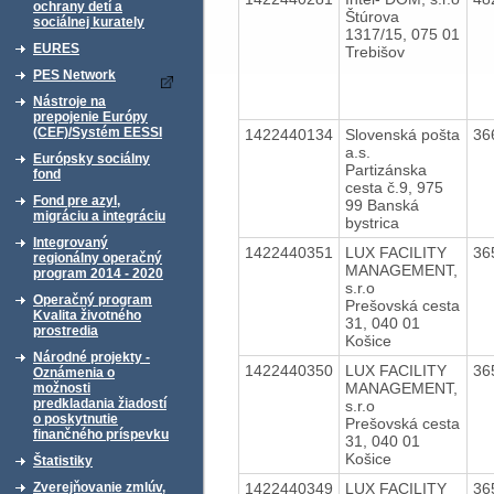
ochrany detí a
Štúrova
sociálnej kurately
1317/15, 075 01
EURES
Trebišov
PES Network
Nástroje na
prepojenie Európy
(CEF)/Systém EESSI
1422440134
Slovenská pošta
36
a.s.
Európsky sociálny
Partizánska
fond
cesta č.9, 975
Fond pre azyl,
99 Banská
migráciu a integráciu
bystrica
Integrovaný
1422440351
LUX FACILITY
36
regionálny operačný
MANAGEMENT,
program 2014 - 2020
s.r.o
Operačný program
Prešovská cesta
Kvalita životného
31, 040 01
prostredia
Košice
Národné projekty -
1422440350
LUX FACILITY
36
Oznámenia o
MANAGEMENT,
možnosti
predkladania žiadostí
s.r.o
o poskytnutie
Prešovská cesta
finančného príspevku
31, 040 01
Košice
Štatistiky
1422440349
LUX FACILITY
36
Zverejňovanie zmlúv,