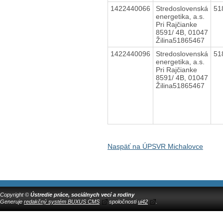
1422440066
Stredoslovenská
51
energetika, a.s.
Pri Rajčianke
8591/ 4B, 01047
Žilina51865467
1422440096
Stredoslovenská
51
energetika, a.s.
Pri Rajčianke
8591/ 4B, 01047
Žilina51865467
Naspäť na ÚPSVR Michalovce
Copyright ©
Ústredie práce, sociálnych vecí a rodiny
Generuje
redakčný systém BUXUS CMS
spoločnosti
ui42
.