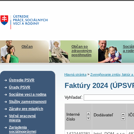
Občan
Občan so
Sociál
zdravotným
a rodi
postihnutím
>
Hlavná stránka
Zverejňovanie zmlúv, faktúr 
Ústredie PSVR
Faktúry 2024 (ÚPSV
Úrady PSVR
Sociálne veci a rodina
Vyhľadať:
Služby zamestnanosti
Záruky pre mladých
Interné
Dodávateľ
IČ
Voľné pracovné
číslo
miesta
Zariadenia
sociálnoprávnej
1422440281
Intel- DOM, s.r.o
48