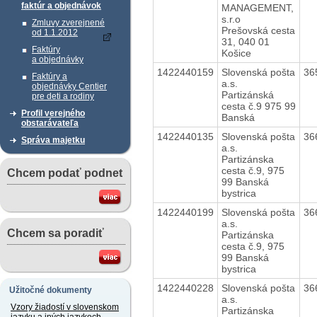
faktúr a objednávok
MANAGEMENT,
s.r.o
Zmluvy zverejnené
Prešovská cesta
od 1.1.2012
31, 040 01
Faktúry
Košice
a objednávky
1422440159
Slovenská pošta
36
Faktúry a
a.s.
objednávky Centier
Partizánská
pre deti a rodiny
cesta č.9 975 99
Profil verejného
Banská
obstarávateľa
1422440135
Slovenská pošta
36
Správa majetku
a.s.
Partizánska
cesta č.9, 975
Chcem podať podnet
99 Banská
bystrica
1422440199
Slovenská pošta
36
a.s.
Chcem sa poradiť
Partizánska
cesta č.9, 975
99 Banská
bystrica
1422440228
Slovenská pošta
36
Užitočné dokumenty
a.s.
Vzory žiadostí v slovenskom
Partizánska