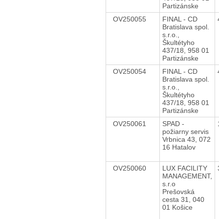
Partizánske
OV250055
FINAL - CD
Bratislava spol.
s.r.o.,
Škultétyho
437/18, 958 01
Partizánske
OV250054
FINAL - CD
Bratislava spol.
s.r.o.,
Škultétyho
437/18, 958 01
Partizánske
OV250061
SPAD -
požiarny servis
Vrbnica 43, 072
16 Hatalov
OV250060
LUX FACILITY
MANAGEMENT,
s.r.o
Prešovská
cesta 31, 040
01 Košice