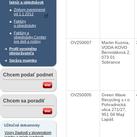
faktúr a objednávok
Zmluvy zverejnené
od 1.1.2012
Faktúry
a objednávky
Faktúry a
objednávky Centier
pre deti a rodiny
OV250007
Martin Kuzma,
VODA-KOVO
Profil verejného
Bernoláková 2,
obstarávateľa
073 01
Správa majetku
Sobrance
Chcem podať podnet
OV250005
Green Wave
Recycling s.r.o.
Chcem sa poradiť
Pohradnická
ulica 271/27,
951 04 Maý
Lapáš
Užitočné dokumenty
Vzory žiadostí v slovenskom