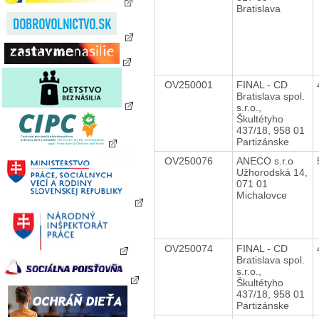
Bratislava
OV250001
FINAL - CD
Bratislava spol.
s.r.o.,
Škultétyho
437/18, 958 01
Partizánske
OV250076
ANECO s.r.o
Užhorodská 14,
071 01
Michalovce
OV250074
FINAL - CD
Bratislava spol.
s.r.o.,
Škultétyho
437/18, 958 01
Partizánske