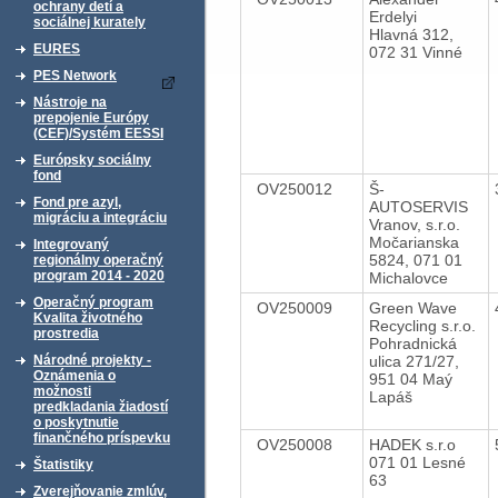
ochrany detí a
Erdelyi
sociálnej kurately
Hlavná 312,
EURES
072 31 Vinné
PES Network
Nástroje na
prepojenie Európy
(CEF)/Systém EESSI
Európsky sociálny
fond
OV250012
Š-
Fond pre azyl,
AUTOSERVIS
migráciu a integráciu
Vranov, s.r.o.
Močarianska
Integrovaný
5824, 071 01
regionálny operačný
program 2014 - 2020
Michalovce
Operačný program
OV250009
Green Wave
Kvalita životného
Recycling s.r.o.
prostredia
Pohradnická
ulica 271/27,
Národné projekty -
Oznámenia o
951 04 Maý
možnosti
Lapáš
predkladania žiadostí
o poskytnutie
finančného príspevku
OV250008
HADEK s.r.o
071 01 Lesné
Štatistiky
63
Zverejňovanie zmlúv,