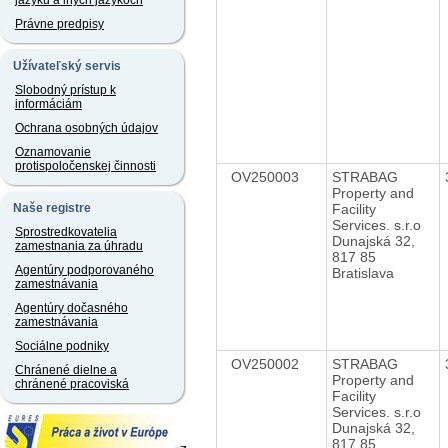
jazyku a iných jazykoch
Právne predpisy
Užívateľský servis
Slobodný prístup k
informáciám
Ochrana osobných údajov
Oznamovanie
protispoločenskej činnosti
OV250003
STRABAG
Property and
Facility
Naše registre
Services. s.r.o
Sprostredkovatelia
Dunajská 32,
zamestnania za úhradu
817 85
Agentúry podporovaného
Bratislava
zamestnávania
Agentúry dočasného
zamestnávania
Sociálne podniky
OV250002
STRABAG
Chránené dielne a
Property and
chránené pracoviská
Facility
Services. s.r.o
Dunajská 32,
817 85