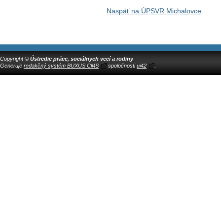
Naspäť na ÚPSVR Michalovce
Copyright ©
Ústredie práce, sociálnych vecí a rodiny
Generuje
redakčný systém BUXUS CMS
spoločnosti
ui42
.