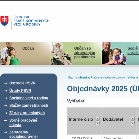
Občan
Občan so
Sociál
zdravotným
a rodi
postihnutím
>
Hlavná stránka
Zverejňovanie zmlúv, faktúr 
Ústredie PSVR
Objednávky 2025 (Ú
Úrady PSVR
Sociálne veci a rodina
Vyhľadať:
Služby zamestnanosti
Záruky pre mladých
Interné číslo
Dodávateľ
Voľné pracovné
miesta
Zariadenia
sociálnoprávnej
OV250013
Alexander