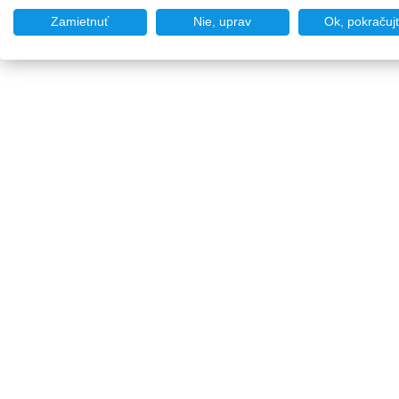
Zamietnuť
Nie, uprav
Ok, pokračuj