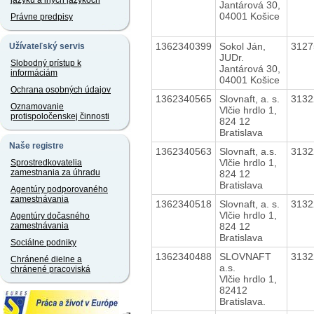
jazyku a iných jazykoch
Jantárová 30,
04001 Košice
Právne predpisy
1362340399
Sokol Ján,
312
Užívateľský servis
JUDr.
Slobodný prístup k
Jantárová 30,
informáciám
04001 Košice
Ochrana osobných údajov
1362340565
Slovnaft, a. s.
313
Oznamovanie
Vlčie hrdlo 1,
protispoločenskej činnosti
824 12
Bratislava
Naše registre
1362340563
Slovnaft, a.s.
313
Vlčie hrdlo 1,
Sprostredkovatelia
zamestnania za úhradu
824 12
Bratislava
Agentúry podporovaného
zamestnávania
1362340518
Slovnaft, a. s.
313
Vlčie hrdlo 1,
Agentúry dočasného
824 12
zamestnávania
Bratislava
Sociálne podniky
1362340488
SLOVNAFT
313
Chránené dielne a
a.s.
chránené pracoviská
Vlčie hrdlo 1,
82412
Bratislava.