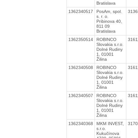
Bratislava
1362340517
PosAm, spol.
313
s. r. o.
Pribinova 40,
811 09
Bratislava
1362350514
ROBINCO
316
Slovakia s.r.o.
Dolné Rudiny
1, 01001
Žilina
1362340508
ROBINCO
316
Slovakia s.r.o.
Dolné Rudiny
1, 01001
Žilina
1362340507
ROBINCO
316
Slovakia s.r.o.
Dolné Rudiny
1, 01001
Žilina
1362340368
MKM INVEST,
317
s.r.o.
Kukučínova