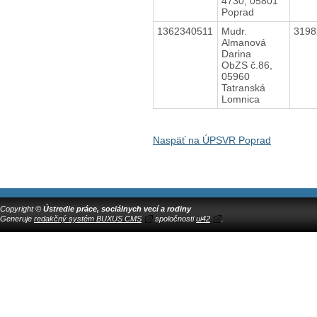
4730, 05801
Poprad
1362340511
Mudr.
319
Almanová
Darina
ObZS č.86,
05960
Tatranská
Lomnica
Naspäť na ÚPSVR Poprad
Copyright ©
Ústredie práce, sociálnych vecí a rodiny
Generuje
redakčný systém BUXUS CMS
spoločnosti
ui42
.