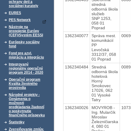
ochrany detí a
stredná
sociálnej kurately
odborná škola
EURES
služieb
SNP 1253,
PES Network
058 01
Nástroje na
Poprad
prepojenie Európy
(CEF)/Systém EESSI
1362340077
Správa mest.
006
komunikácií
Európsky sociálny
PP
fond
Levočská
Fond pre azyl,
3312/37, 058
migráciu a integráciu
01 Poprad
Integrovaný
1362340484
Stredná
008
regionálny operačný
odborná škola
program 2014 - 2020
hotelová
Operačný program
Horný
Kvalita životného
Smokovec
prostredia
17026, 062
01 Vysoké
Národné projekty -
Oznámenia o
Tatry
možnosti
predkladania žiadostí
1362340026
MOVYROB -
107
o poskytnutie
Ing. Mularčík
finančného príspevku
Miroslav
Železničiarska
Štatistiky
4, 080 01
Zverejňovanie zmlúv,
Prešov