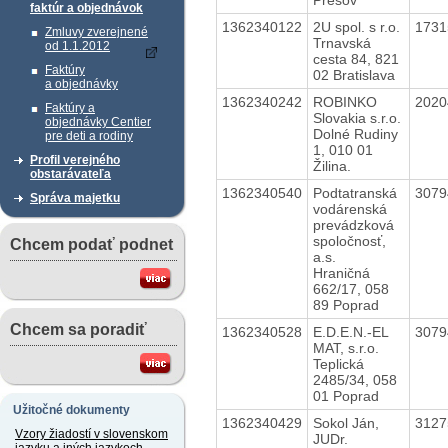
faktúr a objednávok
1362340122
2U spol. s r.o.
173
Zmluvy zverejnené
Trnavská
od 1.1.2012
cesta 84, 821
Faktúry
02 Bratislava
a objednávky
1362340242
ROBINKO
202
Faktúry a
Slovakia s.r.o.
objednávky Centier
Dolné Rudiny
pre deti a rodiny
1, 010 01
Profil verejného
Žilina.
obstarávateľa
1362340540
Podtatranská
307
Správa majetku
vodárenská
prevádzková
spoločnosť,
Chcem podať podnet
a.s.
Hraničná
662/17, 058
89 Poprad
Chcem sa poradiť
1362340528
E.D.E.N.-EL
307
MAT, s.r.o.
Teplická
2485/34, 058
01 Poprad
Užitočné dokumenty
1362340429
Sokol Ján,
312
Vzory žiadostí v slovenskom
JUDr.