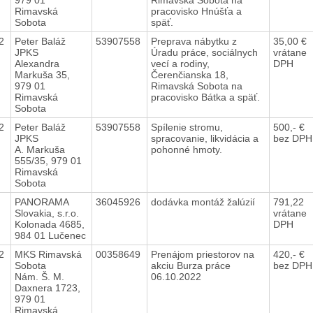
Rimavská
pracovisko Hnúšťa a
Sobota
späť.
22
Peter Baláž
53907558
Preprava nábytku z
35,00 €
JPKS
Úradu práce, sociálnych
vrátane
Alexandra
vecí a rodiny,
DPH
Markuša 35,
Čerenčianska 18,
979 01
Rimavská Sobota na
Rimavská
pracovisko Bátka a späť.
Sobota
22
Peter Baláž
53907558
Spílenie stromu,
500,- €
JPKS
spracovanie, likvidácia a
bez DPH
A. Markuša
pohonné hmoty.
555/35, 979 01
Rimavská
Sobota
2
PANORAMA
36045926
dodávka montáž žalúzií
791,22
Slovakia, s.r.o.
vrátane
Kolonada 4685,
DPH
984 01 Lučenec
22
MKS Rimavská
00358649
Prenájom priestorov na
420,- €
Sobota
akciu Burza práce
bez DPH
Nám. Š. M.
06.10.2022
Daxnera 1723,
979 01
Rimavská