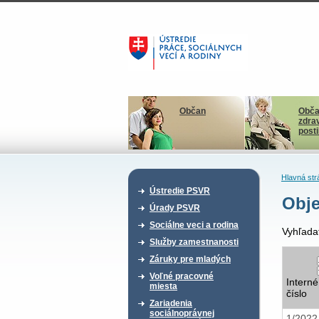
Občan
Obča
zdra
post
Hlavná str
Ústredie PSVR
Obje
Úrady PSVR
Sociálne veci a rodina
Vyhľada
Služby zamestnanosti
Záruky pre mladých
Voľné pracovné
Interné
miesta
číslo
Zariadenia
sociálnoprávnej
1/202