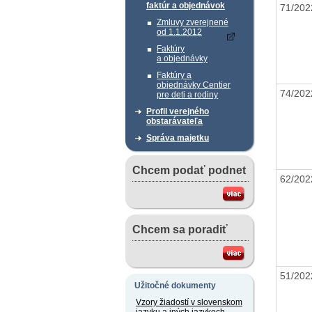
faktúr a objednávok
71/20
Zmluvy zverejnené
od 1.1.2012
Faktúry
a objednávky
Faktúry a
objednávky Centier
74/20
pre deti a rodiny
Profil verejného
obstarávateľa
Správa majetku
Chcem podať podnet
62/20
Chcem sa poradiť
51/20
Užitočné dokumenty
Vzory žiadostí v slovenskom