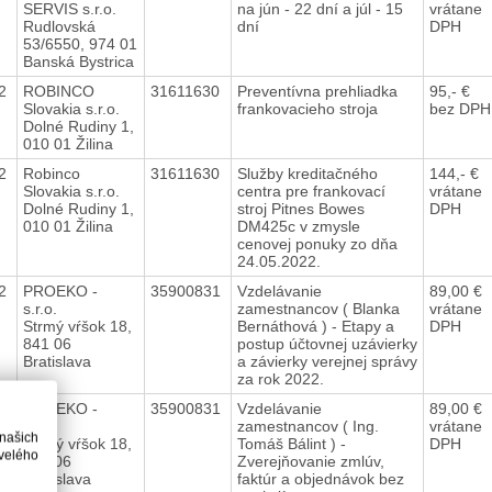
SERVIS s.r.o.
na jún - 22 dní a júl - 15
vrátane
Rudlovská
dní
DPH
53/6550, 974 01
Banská Bystrica
22
ROBINCO
31611630
Preventívna prehliadka
95,- €
Slovakia s.r.o.
frankovacieho stroja
bez DPH
Dolné Rudiny 1,
010 01 Žilina
22
Robinco
31611630
Služby kreditačného
144,- €
Slovakia s.r.o.
centra pre frankovací
vrátane
Dolné Rudiny 1,
stroj Pitnes Bowes
DPH
010 01 Žilina
DM425c v zmysle
cenovej ponuky zo dňa
24.05.2022.
22
PROEKO -
35900831
Vzdelávanie
89,00 €
s.r.o.
zamestnancov ( Blanka
vrátane
Strmý vŕšok 18,
Bernáthová ) - Etapy a
DPH
841 06
postup účtovnej uzávierky
Bratislava
a závierky verejnej správy
za rok 2022.
22
PROEKO -
35900831
Vzdelávanie
89,00 €
s.r.o.
zamestnancov ( Ing.
vrátane
 našich
Strmý vŕšok 18,
Tomáš Bálint ) -
DPH
velého
841 06
Zverejňovanie zmlúv,
Bratislava
faktúr a objednávok bez