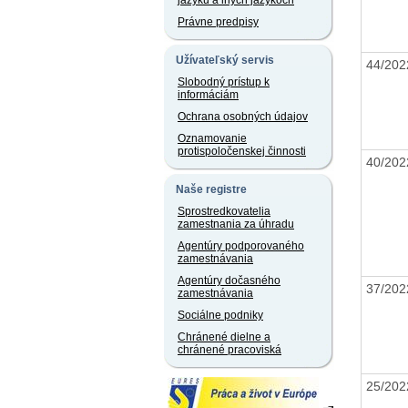
jazyku a iných jazykoch
Právne predpisy
Užívateľský servis
44/20
Slobodný prístup k
informáciám
Ochrana osobných údajov
Oznamovanie
protispoločenskej činnosti
40/20
Naše registre
Sprostredkovatelia
zamestnania za úhradu
Agentúry podporovaného
zamestnávania
Agentúry dočasného
37/20
zamestnávania
Sociálne podniky
Chránené dielne a
chránené pracoviská
25/20