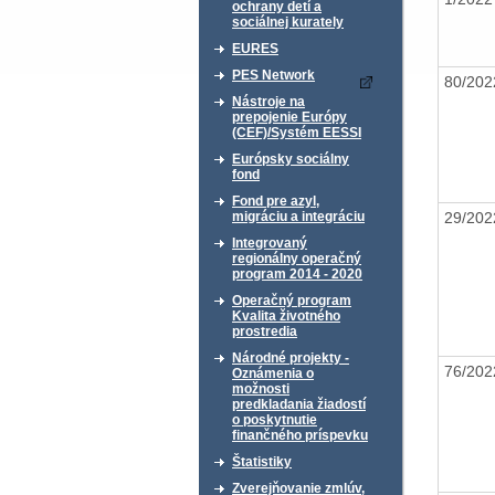
ochrany detí a
sociálnej kurately
EURES
PES Network
80/20
Nástroje na
prepojenie Európy
(CEF)/Systém EESSI
Európsky sociálny
fond
Fond pre azyl,
29/20
migráciu a integráciu
Integrovaný
regionálny operačný
program 2014 - 2020
Operačný program
Kvalita životného
prostredia
Národné projekty -
76/20
Oznámenia o
možnosti
predkladania žiadostí
o poskytnutie
finančného príspevku
Štatistiky
Zverejňovanie zmlúv,