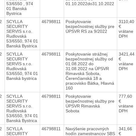
53/6550 , 974
01.10.2022do31.10.2022
01 Banská
Bystrica
22
SCYLLA
46798811
Poskytovanie
3110,40
SECURITY
bezpečnostnej služby pre
€
SERVIS s.r.o.
ÚPSVR RS za 9/2022
vrátane
Rudlovská
DPH
53/6550, 974 01
Banská Bystrica
22
SCYLLA
46798811
Poskytovanie strážnej
3421,44
SECURITY
bezpečnostnej služby od
€
SERVIS s.r.o.
01.08.2022 do
vrátane
Rudlovská
31.08.2022 na ÚPSVR
DPH
53/6550, 974 01
Rimavská Sobota,
Banská bystrica
Čerenčianská 18 a
pracovisko Bátka, Hlavná
160
22
SCYLLA
46798811
Poskytovanie
777,60
SECURITY
bezpečnostnej služby pre
€
SERVIS s.r.o.
ÚPSVR Rimavská
vrátane
Rudlovská
Sobota
DPH
53/6550, 974 01
Banská Bystrica
22
SCYLLA
46798811
Navýšenie pracovných
341,66
SECURITY
hodín zamestnancov SBS
€