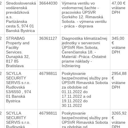
22
Stredoslovenská
36644030
Výmena ventilu vo
47,00 €
vodárenská
vodomernej šachte -
vrátane
prevádzková
pracovisko ÚPSVR
DPH
a.s.
Gorkého 12. Rimavská
Partizánska
Sobota. - výmena ventilu
cesta 5, 974 01
- práca - doprava
Banská Bystrica
22
STRABAG
36361127
Diagnostika klimatizačnej
345,00
Property and
jednotky v serverovni
€
Facility
ÚPSVR Rim.Sobota,
vrátane
Services.
Čerenčianska 18. -
DPH
Dunajská 32,
Materiál -Práca -Ostatné
817 85
priame náklady -
Bratislava
Inžiniering
22
SCYLLA
46798811
Poskytovanie
2954,88
SECURITY
bezpečnostnej služby pre
€
SERVIS s.r.o.
ÚPSVR Rimavská Sobota
vrátane
Rudlovská
za obdobie od
DPH
53/6550 , 974
01.11.2022 do
01 Banská
17.11.2022 a od
Bystrica
19.11.2022 do
30.11.2022
22
SCYLLA
46798811
Poskytovanie
3265,92
SECURITY
bezpečnostnej služby pre
€
SERVIS s.r.o.
ÚPSVR Rimavská Sobota
vrátane
Rudlovská
za obdobie od
DPH