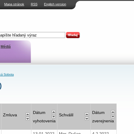
Mapa stránok
RSS
English version
Médiá
á Sobota
)
Dátum
Dátum
Zmluva
Schválil
vyhotovenia
zverejnenia
13.01.2022
Mgr. Dušan
4.2.2022