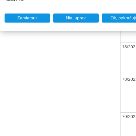
59/20
Zamietnuť
Nie, uprav
Ok, pokračuj
13/20
78/20
70/20