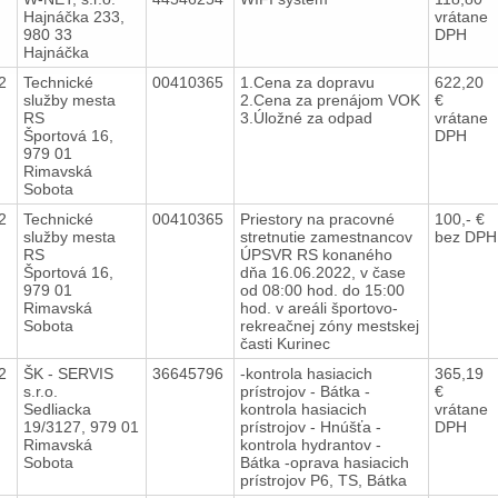
Hajnáčka 233,
vrátane
980 33
DPH
Hajnáčka
22
Technické
00410365
1.Cena za dopravu
622,20
služby mesta
2.Cena za prenájom VOK
€
RS
3.Úložné za odpad
vrátane
Športová 16,
DPH
979 01
Rimavská
Sobota
22
Technické
00410365
Priestory na pracovné
100,- €
služby mesta
stretnutie zamestnancov
bez DPH
RS
ÚPSVR RS konaného
Športová 16,
dňa 16.06.2022, v čase
979 01
od 08:00 hod. do 15:00
Rimavská
hod. v areáli športovo-
Sobota
rekreačnej zóny mestskej
časti Kurinec
22
ŠK - SERVIS
36645796
-kontrola hasiacich
365,19
s.r.o.
prístrojov - Bátka -
€
Sedliacka
kontrola hasiacich
vrátane
19/3127, 979 01
prístrojov - Hnúšťa -
DPH
Rimavská
kontrola hydrantov -
Sobota
Bátka -oprava hasiacich
prístrojov P6, TS, Bátka