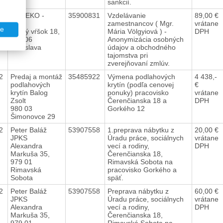
sankcií.
22
PROEKO -
35900831
Vzdelávanie
89,00 €
s.r.o.
zamestnancov ( Mgr.
vrátane
te
Strmý vŕšok 18,
Mária Völgyiová ) -
DPH
841 06
Anonymizácia osobných
Bratislava
údajov a obchodného
tajomstva pri
zverejňovaní zmlúv.
22
Predaj a montáž
35485922
Výmena podlahových
4 438,-
podlahových
krytín (podľa cenovej
€
krytín Balog
ponuky) pracovisko
vrátane
Zsolt
Čerenčianska 18 a
DPH
980 03
Gorkého 12
Šimonovce 29
22
Peter Baláž
53907558
1.preprava nábytku z
20,00 €
JPKS
Úradu práce, sociálnych
vrátane
Alexandra
vecí a rodiny,
DPH
Markuša 35,
Čerenčianska 18,
979 01
Rimavská Sobota na
Rimavská
pracovisko Gorkého a
Sobota
späť.
22
Peter Baláž
53907558
Preprava nábytku z
60,00 €
JPKS
Úradu práce, sociálnych
vrátane
Alexandra
vecí a rodiny,
DPH
Markuša 35,
Čerenčianska 18,
979 01
Rimavská Sobota na