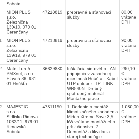
Sobota
2
MION PLUS,
47218819
prepravné a sťahovaci
80,00
s.r.o.
služby
vrátane
Železničná
DPH
139/19, 979 01
Čerenčany
21
MION PLUS,
47218819
prepravné a sťahovaci
90,00
s.r.o.
služby
vrátane
Železničná
DPH
139/19, 979 01
Čerenčany
22
Matej Turoň -
36629880
Inštalácia sieťového LAN
290,10
PMXnet, s.r.o.
pripojenia v zasadacej
€
Hlavná 36, 981
miestnosti Hnúšťa. -Kabel
vrátane
01 Hnúšťa
UTP outdoor -TP- LINK
DPH
WR840N -Drobný
spotrebný materiál -
Montážne práce
22
MAJESTIC
47511150
1. Dodanie a montáž
1 080,00
s.r.o.
klimatizačného zariadenia
€
Sídlisko Rimava
Midea Xtreme Save 3,5
vrátane
1062/11, 979 01
kW vrátane montážneho
DPH
Rimavská
príslušenstva. 2.
Sobota
Demontáž a likvidácia
starej technológie.