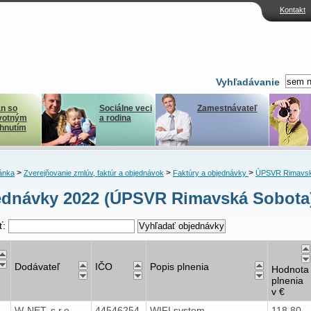
Kontakt
Vyhľadávanie
n so
Sociálne veci
Zamestnávateľ
votným
a rodina
ihnutím
>
>
>
ánka
Zverejňovanie zmlúv, faktúr a objednávok
Faktúry a objednávky
ÚPSVR Rimavsk
dnávky 2022 (ÚPSVR Rimavská Sobota
ť:
Dodávateľ
IČO
Popis plnenia
Hodnota
plnenia
v €
2
W-NET, s.r.o.
44546254
WIFI system
118,80