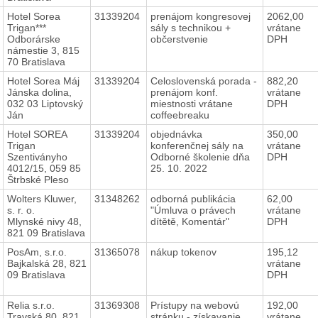
Hotel Sorea
31339204
prenájom kongresovej
2062,00
Trigan***
sály s technikou +
vrátane
Odborárske
občerstvenie
DPH
námestie 3, 815
70 Bratislava
Hotel Sorea Máj
31339204
Celoslovenská porada -
882,20
Jánska dolina,
prenájom konf.
vrátane
032 03 Liptovský
miestnosti vrátane
DPH
Ján
coffeebreaku
Hotel SOREA
31339204
objednávka
350,00
Trigan
konferenčnej sály na
vrátane
Szentiványho
Odborné školenie dňa
DPH
4012/15, 059 85
25. 10. 2022
Štrbské Pleso
Wolters Kluwer,
31348262
odborná publikácia
62,00
s. r. o.
"Úmluva o právech
vrátane
Mlynské nivy 48,
dítětě, Komentár"
DPH
821 09 Bratislava
PosAm, s.r.o.
31365078
nákup tokenov
195,12
Bajkalská 28, 821
vrátane
09 Bratislava
DPH
Relia s.r.o.
31369308
Prístupy na webovú
192,00
Travská 80, 821
stránku - získavanie
vrátane