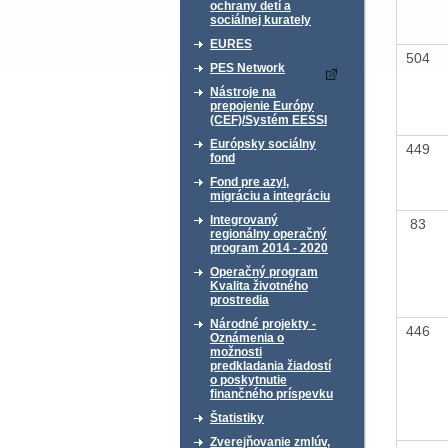
ochrany detí a
sociálnej kurately
EURES
504
PES Network
Nástroje na
prepojenie Európy
(CEF)/Systém EESSI
Európsky sociálny
449
fond
Fond pre azyl,
migráciu a integráciu
Integrovaný
83
regionálny operačný
program 2014 - 2020
Operačný program
Kvalita životného
prostredia
Národné projekty -
446
Oznámenia o
možnosti
predkladania žiadostí
o poskytnutie
finančného príspevku
Štatistiky
Zverejňovanie zmlúv,