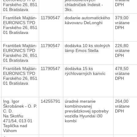
Farského 26, 851
chladničiek Indesit -
DPH
01 Bratislava
3ks.
František Majtán-
11790547
dodanie automatického
379,00
EURONICS TPD
kávovaru DeLonghi
vrátane
Farského 26, 851
DPH
01 Bratislava
František Majtán-
11790547
dodávka 10 ks stolných
226,80
EURONICS TPD
lámp Emos Stella
vrátane
Farského 26, 851
DPH
01 Bratislava
František Majtán-
11790547
dodávka 15 ks
478,50
EURONICS TPD
rýchlovarných kanvíc
vrátane
Farského 26, 851
DPH
01 Bratislava
Ing. Igor
14255791
úradné meranie
264,00
Škrobánek - O. P.
kombinovanej
vrátane
C. D.
prevádzkovej spotreby
DPH
Na Skotňu
vozidla Hyundai i30
471/54, 013 01
kombi
Teplička nad
Váhom