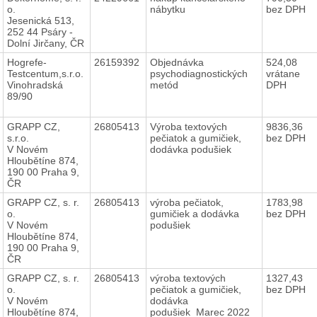
o.
nábytku
bez DPH
Jesenická 513,
252 44 Psáry -
Dolní Jirčany, ČR
Hogrefe-
26159392
Objednávka
524,08
Testcentum,s.r.o.
psychodiagnostických
vrátane
Vinohradská
metód
DPH
89/90
GRAPP CZ,
26805413
Výroba textových
9836,36
s.r.o.
pečiatok a gumičiek,
bez DPH
V Novém
dodávka podušiek
Hloubětíne 874,
190 00 Praha 9,
ČR
GRAPP CZ, s. r.
26805413
výroba pečiatok,
1783,98
o.
gumičiek a dodávka
bez DPH
V Novém
podušiek
Hloubětíne 874,
190 00 Praha 9,
ČR
GRAPP CZ, s. r.
26805413
výroba textových
1327,43
o.
pečiatok a gumičiek,
bez DPH
V Novém
dodávka
Hloubětíne 874,
podušiek_Marec 2022