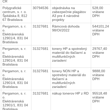
ČR
Polygrafické
30794536
objednávka na
528,00
centrum, s. r. o.
zabezpečnie plagátov
vrátane
Špitálska 8, 812
A3 pre 4 národné
DPH
67 Bratislava
projekty
Pergamon, s. r.
31327681
Rámcová dohoda
544101,24
o.
98/OI/2022
vrátane
Elektrárenská
DPH
12901/4, 831 04
Bratislava
Pergamon, s. r.
31327681
tonery HP a spotrebný
29767,40
o.
materiál do tlačiarní a
vrátane
Elektrárenská
multifunkčných
DPH
12901/4, 831 04
zariadení
Bratislava
Pergamon, s. r.
31327681
tonery NON HP a
9888,00
o.
spotrebný materiál do
vrátane
Elektrárenská
tlačiarní a
DPH
12901/4, 831 04
multifunkčných
Bratislava
zariadení
Pergamon, s. r.
31327681
nákup tonerov HP z RD
95518,48
o.
vrátane
Elektrárenská
DPH
12901/1, 831 04
Bratislava