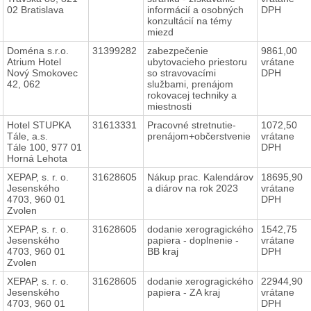
02 Bratislava
informácií a osobných
DPH
konzultácií na témy
miezd
Doména s.r.o.
31399282
zabezpečenie
9861,00
Atrium Hotel
ubytovacieho priestoru
vrátane
Nový Smokovec
so stravovacími
DPH
42, 062
službami, prenájom
rokovacej techniky a
miestnosti
Hotel STUPKA
31613331
Pracovné stretnutie-
1072,50
Tále, a.s.
prenájom+občerstvenie
vrátane
Tále 100, 977 01
DPH
Horná Lehota
XEPAP, s. r. o.
31628605
Nákup prac. Kalendárov
18695,90
Jesenského
a diárov na rok 2023
vrátane
4703, 960 01
DPH
Zvolen
XEPAP, s. r. o.
31628605
dodanie xerogragického
1542,75
Jesenského
papiera - doplnenie -
vrátane
4703, 960 01
BB kraj
DPH
Zvolen
XEPAP, s. r. o.
31628605
dodanie xerogragického
22944,90
Jesenského
papiera - ZA kraj
vrátane
4703, 960 01
DPH