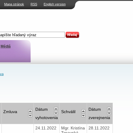
Mapa stránok
RSS
English version
Médiá
ava
Dátum
Dátum
Zmluva
Schválil
vyhotovenia
zverejnenia
24.11.2022
Mgr. Kristína
28.11.2022
Trnavská