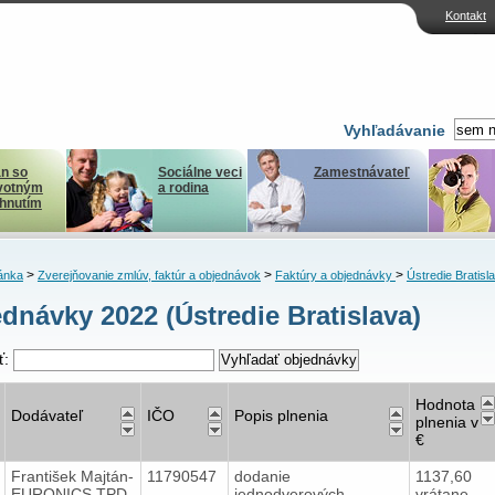
Kontakt
Vyhľadávanie
n so
Sociálne veci
Zamestnávateľ
votným
a rodina
ihnutím
>
>
>
ánka
Zverejňovanie zmlúv, faktúr a objednávok
Faktúry a objednávky
Ústredie Bratisl
dnávky 2022 (Ústredie Bratislava)
ť:
Hodnota
Dodávateľ
IČO
Popis plnenia
plnenia v
€
František Majtán-
11790547
dodanie
1137,60
EURONICS TPD
jednodverových
vrátane