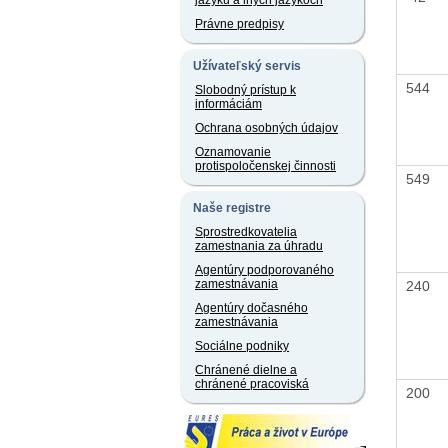
jazyku a iných jazykoch
Právne predpisy
Užívateľský servis
544
Slobodný prístup k
informáciám
Ochrana osobných údajov
Oznamovanie
protispoločenskej činnosti
549
Naše registre
Sprostredkovatelia
zamestnania za úhradu
Agentúry podporovaného
zamestnávania
240
Agentúry dočasného
zamestnávania
Sociálne podniky
Chránené dielne a
chránené pracoviská
200