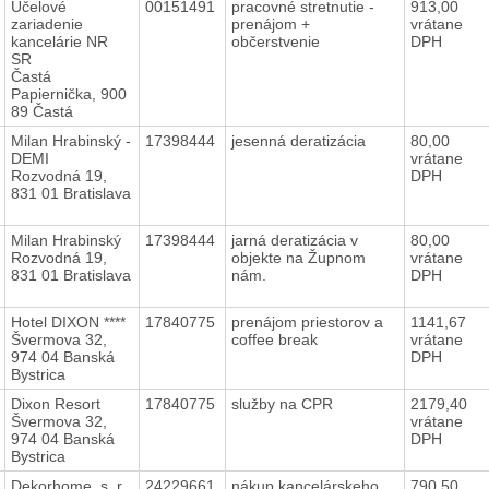
Účelové
00151491
pracovné stretnutie -
913,00
zariadenie
prenájom +
vrátane
kancelárie NR
občerstvenie
DPH
SR
Častá
Papiernička, 900
89 Častá
Milan Hrabinský -
17398444
jesenná deratizácia
80,00
DEMI
vrátane
Rozvodná 19,
DPH
831 01 Bratislava
Milan Hrabinský
17398444
jarná deratizácia v
80,00
Rozvodná 19,
objekte na Župnom
vrátane
831 01 Bratislava
nám.
DPH
Hotel DIXON ****
17840775
prenájom priestorov a
1141,67
Švermova 32,
coffee break
vrátane
974 04 Banská
DPH
Bystrica
Dixon Resort
17840775
služby na CPR
2179,40
Švermova 32,
vrátane
974 04 Banská
DPH
Bystrica
Dekorhome, s. r.
24229661
nákup kancelárskeho
790,50