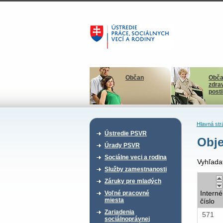
Občan
Obča
zdra
post
Hlavná str
Ústredie PSVR
Obje
Úrady PSVR
Sociálne veci a rodina
Vyhľada
Služby zamestnanosti
Záruky pre mladých
Interné
Voľné pracovné
miesta
číslo
Zariadenia
571
sociálnoprávnej