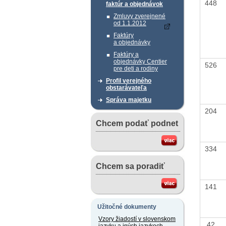
448
faktúr a objednávok
Zmluvy zverejnené
od 1.1.2012
Faktúry
a objednávky
Faktúry a
objednávky Centier
526
pre deti a rodiny
Profil verejného
obstarávateľa
Správa majetku
204
Chcem podať podnet
334
Chcem sa poradiť
141
Užitočné dokumenty
Vzory žiadostí v slovenskom
42