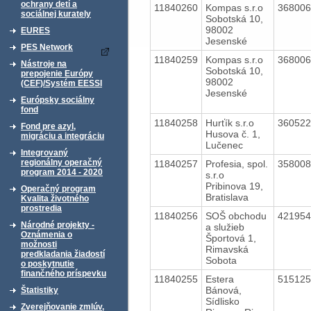
ochrany detí a
11840260
Kompas s.r.o
36800
sociálnej kurately
Sobotská 10,
98002
EURES
Jesenské
PES Network
11840259
Kompas s.r.o
36800
Nástroje na
Sobotská 10,
prepojenie Európy
98002
(CEF)/Systém EESSI
Jesenské
Európsky sociálny
fond
11840258
Hurťík s.r.o
36052
Fond pre azyl,
Husova č. 1,
migráciu a integráciu
Lučenec
Integrovaný
regionálny operačný
11840257
Profesia, spol.
35800
program 2014 - 2020
s.r.o
Pribinova 19,
Operačný program
Bratislava
Kvalita životného
prostredia
11840256
SOŠ obchodu
42195
Národné projekty -
a služieb
Oznámenia o
Športová 1,
možnosti
Rimavská
predkladania žiadostí
Sobota
o poskytnutie
finančného príspevku
11840255
Estera
51512
Bánová,
Štatistiky
Sídlisko
Zverejňovanie zmlúv,