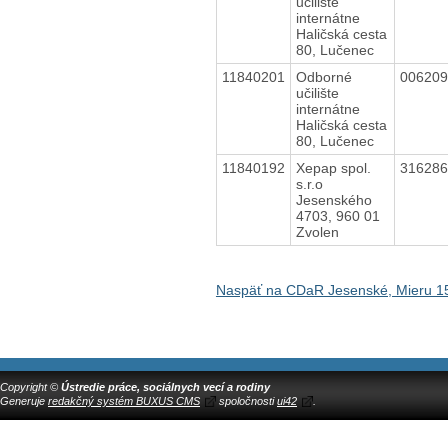
učilište
internátne
Haličská cesta
80, Lučenec
11840201
Odborné
00620
učilište
internátne
Haličská cesta
80, Lučenec
11840192
Xepap spol.
31628
s.r.o
Jesenského
4703, 960 01
Zvolen
Naspäť na CDaR Jesenské, Mieru 1
Copyright ©
Ústredie práce, sociálnych vecí a rodiny
Generuje
redakčný systém BUXUS CMS
spoločnosti
ui42
.