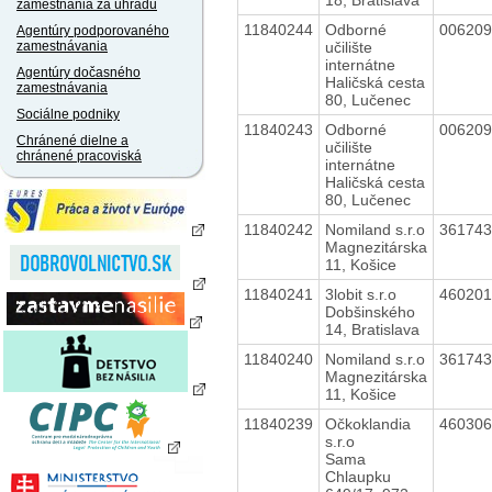
zamestnania za úhradu
11840244
Odborné
00620
Agentúry podporovaného
učilište
zamestnávania
internátne
Agentúry dočasného
Haličská cesta
zamestnávania
80, Lučenec
Sociálne podniky
11840243
Odborné
00620
Chránené dielne a
učilište
chránené pracoviská
internátne
Haličská cesta
80, Lučenec
11840242
Nomiland s.r.o
36174
Magnezitárska
11, Košice
11840241
3lobit s.r.o
46020
Dobšinského
14, Bratislava
11840240
Nomiland s.r.o
36174
Magnezitárska
11, Košice
11840239
Očkoklandia
46030
s.r.o
Sama
Chlaupku