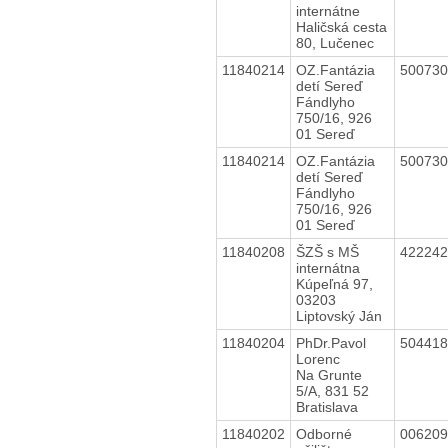
internátne
Haličská cesta
80, Lučenec
11840214
OZ.Fantázia
50073
detí Sereď
Fándlyho
750/16, 926
01 Sereď
11840214
OZ.Fantázia
50073
detí Sereď
Fándlyho
750/16, 926
01 Sereď
11840208
ŠZŠ s MŠ
42224
internátna
Kúpeľná 97,
03203
Liptovský Ján
11840204
PhDr.Pavol
50441
Lorenc
Na Grunte
5/A, 831 52
Bratislava
11840202
Odborné
00620