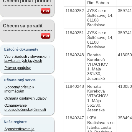
Chcem podať podnet
Rim.Sobota
11840252
JYSK s.r.o
35974
Šoltésovej 14,
81108
Bratislava
Chcem sa poradiť
11840251
JYSK s.r.o
35974
Šoltésovej 14,
81108
Bratislava
Užitočné dokumenty
11840248
Renáta
41305
Vzory žiadostí v slovenskom
Kureková
jazyku a iných jazykoch
VITACHOV
Právne predpisy
1. Mája
361/30,
Jesenské
Užívateľský servis
11840248
Renáta
41305
Slobodný prístup k
Kureková
informáciám
VITACHOV
Ochrana osobných údajov
1. Mája
361/30,
Oznamovanie
Jesenské
protispoločenskej činnosti
11840247
IKEA
35849
Naše registre
Bratislava s.r.o
Ivánka cesta
Sprostredkovatelia
18, Bratislava