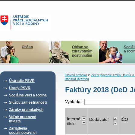
Občan
Občan so
Sociál
zdravotným
a rodi
postihnutím
>
Hlavná stránka
Zverejňovanie zmlúv, faktúr 
Banská Bystrica
Ústredie PSVR
Faktúry 2018 (DeD J
Úrady PSVR
Sociálne veci a rodina
Vyhľadať:
Služby zamestnanosti
Záruky pre mladých
Voľné pracovné
Interné
Dodávateľ
IČO
miesta
číslo
Zariadenia
sociálnoprávnej