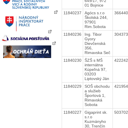
649/17, 972
01 Bojnice
11840237
Agócs s.r.o
36644
Školská 244,
97901
Rim.Sobota
11840236
Ing. Tibor
30437
Gyory
Dievčenská
356,
Rimavska Seč
11840230
ŠZŠ s MŠ
42224
internátna
Kúpeľná 97,
03203
Liptovský Ján
11840229
SOŠ obchodu
42195
a služieb
Športová 1,
Rimavská
Sobota
11840227
Gigaprint sk.
50370
s.r.o
Kuzmányho
30, Trenčín