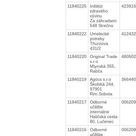
11840225
Inštitút
42391
zdravého
vývinu
Za záhradami
548 Strečno
11840222
Umelecké
41243
potreby
Thurzova
431/2
11840220
Original Trade
48050
s.r.o
Mlynská 355,
Rabča
11840219
Agócs s.r.o
36644
Školská 244,
97901
Rim.Sobota
11840217
Odborné
00620
učilište
internátne
Haličská cesta
80, Lučenec
11840216
Odborné
00620
učilište