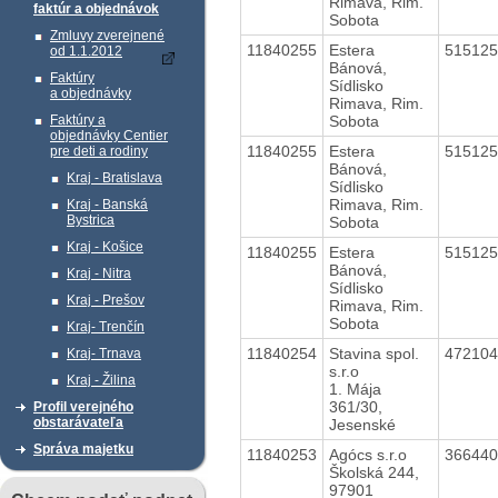
Rimava, Rim.
faktúr a objednávok
Sobota
Zmluvy zverejnené
11840255
Estera
51512
od 1.1.2012
Bánová,
Faktúry
Sídlisko
a objednávky
Rimava, Rim.
Sobota
Faktúry a
objednávky Centier
11840255
Estera
51512
pre deti a rodiny
Bánová,
Kraj - Bratislava
Sídlisko
Rimava, Rim.
Kraj - Banská
Bystrica
Sobota
Kraj - Košice
11840255
Estera
51512
Bánová,
Kraj - Nitra
Sídlisko
Kraj - Prešov
Rimava, Rim.
Sobota
Kraj- Trenčín
11840254
Stavina spol.
47210
Kraj- Trnava
s.r.o
Kraj - Žilina
1. Mája
361/30,
Profil verejného
obstarávateľa
Jesenské
Správa majetku
11840253
Agócs s.r.o
36644
Školská 244,
97901