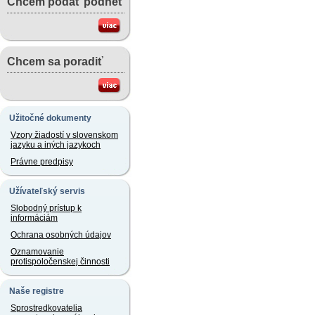
Chcem podať podnet
Chcem sa poradiť
Užitočné dokumenty
Vzory žiadostí v slovenskom
jazyku a iných jazykoch
Právne predpisy
Užívateľský servis
Slobodný prístup k
informáciám
Ochrana osobných údajov
Oznamovanie
protispoločenskej činnosti
Naše registre
Sprostredkovatelia