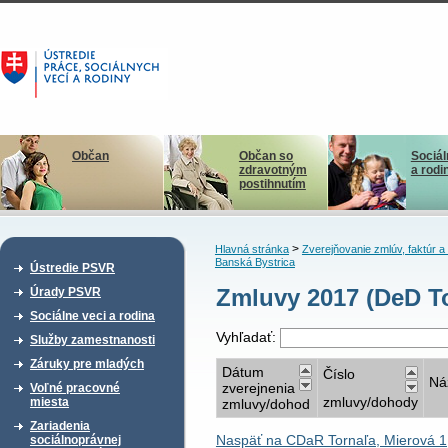
Občan
Občan so
Sociál
zdravotným
a rodi
postihnutím
>
Hlavná stránka
Zverejňovanie zmlúv, faktúr 
Banská Bystrica
Ústredie PSVR
Zmluvy 2017 (DeD To
Úrady PSVR
Sociálne veci a rodina
Vyhľadať:
Služby zamestnanosti
Záruky pre mladých
Dátum
Číslo
Ná
zverejnenia
Voľné pracovné
zmluvy/dohody
miesta
zmluvy/dohod
Zariadenia
Naspäť na CDaR Tornaľa, Mierová 1
sociálnoprávnej