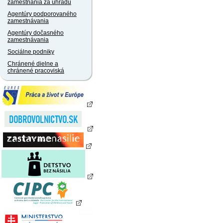
zamestnania za úhradu
Agentúry podporovaného
zamestnávania
Agentúry dočasného
zamestnávania
Sociálne podniky
Chránené dielne a
chránené pracoviská