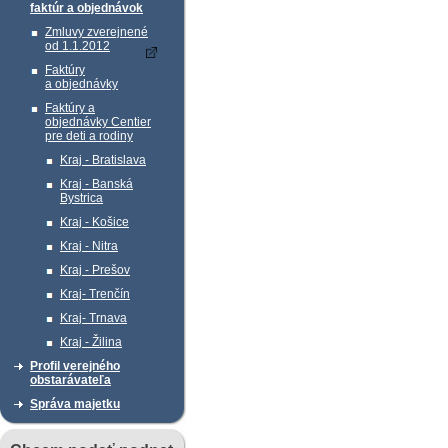
faktúr a objednávok
Zmluvy zverejnené
od 1.1.2012
Faktúry
a objednávky
Faktúry a
objednávky Centier
pre deti a rodiny
Kraj - Bratislava
Kraj - Banská
Bystrica
Kraj - Košice
Kraj - Nitra
Kraj - Prešov
Kraj- Trenčín
Kraj- Trnava
Kraj - Žilina
Profil verejného
obstarávateľa
Správa majetku