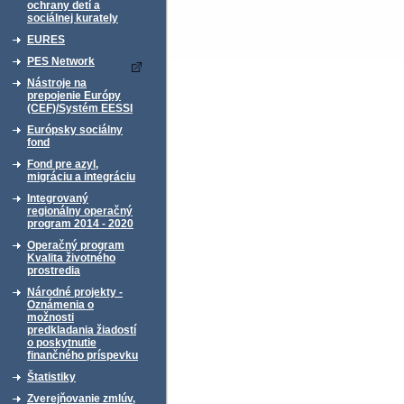
ochrany detí a
sociálnej kurately
EURES
PES Network
Nástroje na
prepojenie Európy
(CEF)/Systém EESSI
Európsky sociálny
fond
Fond pre azyl,
migráciu a integráciu
Integrovaný
regionálny operačný
program 2014 - 2020
Operačný program
Kvalita životného
prostredia
Národné projekty -
Oznámenia o
možnosti
predkladania žiadostí
o poskytnutie
finančného príspevku
Štatistiky
Zverejňovanie zmlúv,