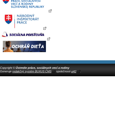
Copyright ©
Ústredie práce, sociálnych vecí a rodiny
Generuje
redakčný systém BUXUS CMS
spoločnosti
ui42
.