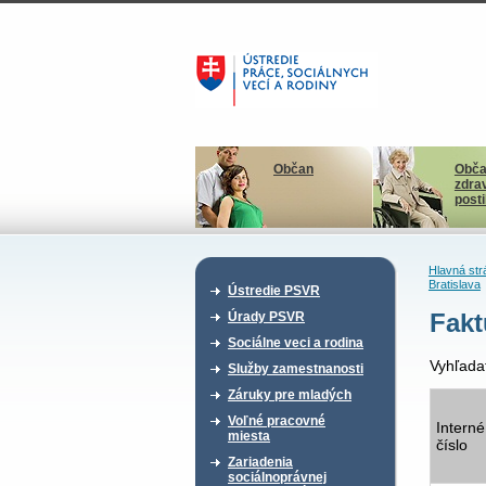
Občan
Obča
zdra
post
Hlavná str
Bratislava
Ústredie PSVR
Fakt
Úrady PSVR
Sociálne veci a rodina
Vyhľada
Služby zamestnanosti
Záruky pre mladých
Voľné pracovné
Interné
miesta
číslo
Zariadenia
sociálnoprávnej