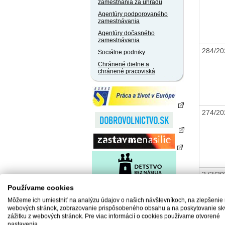
zamestnania za úhradu
Agentúry podporovaného
zamestnávania
Agentúry dočasného
zamestnávania
284/20
Sociálne podniky
Chránené dielne a
chránené pracoviská
274/20
273/20
Používame cookies
Môžeme ich umiestniť na analýzu údajov o našich návštevníkoch, na zlepšenie
webových stránok, zobrazovanie prispôsobeného obsahu a na poskytovanie sk
zážitku z webových stránok. Pre viac informácií o cookies používame otvorené
nastavenia.