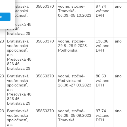
23
Bratislavská
35850370
vodné, stočné-
97,74
áno
vodárenská
Trnavská-
vrátane
spoločnosť,
06.09.-05.10.2023
DPH
te
a.s.
Prešovská 48,
826 46
Bratislava 29
23
Bratislavská
35850370
vodné, stočné-
136,86
áno
vodárenská
29.8.-28.9.2023-
vrátane
spoločnosť,
Podhorská
DPH
a.s.
Prešovská 48,
826 46
Bratislava 29
23
Bratislavská
35850370
vodné, stočné-
86,59
áno
vodárenská
Pod vinicami-
vrátane
spoločnosť,
28.08.-27.09.2023
DPH
a.s.
Prešovská 48,
826 46
Bratislava 29
23
Bratislavská
35850370
vodné, stočné-
97,74
áno
vodárenská
06.08.-05.09.2023-
vrátane
spoločnosť,
Trnavská
DPH
a.s.