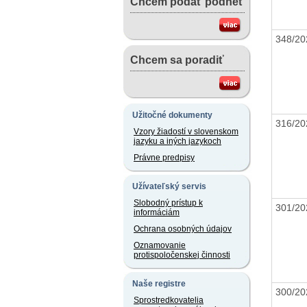
Chcem podať podnet
348/20
Chcem sa poradiť
Užitočné dokumenty
316/20
Vzory žiadostí v slovenskom
jazyku a iných jazykoch
Právne predpisy
Užívateľský servis
Slobodný prístup k
301/20
informáciám
Ochrana osobných údajov
Oznamovanie
protispoločenskej činnosti
Naše registre
300/20
Sprostredkovatelia