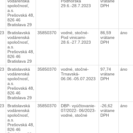
vodárenská
Podhorská
vrátane
spoločnosť,
29.6.-28.7.2023
DPH
a.s.
Prešovská 48,
826 46
Bratislava 29
23
Bratislavská
35850370
vodné, stočné-
86,59
áno
vodárenská
Pod vinicami-
vrátane
spoločnosť,
28.6.-27.7.2023
DPH
a.s.
Prešovská 48,
826 46
Bratislava 29
23
Bratislavská
35850370
vodné, stočné-
97,74
áno
vodárenská
Trnavská-
vrátane
spoločnosť,
06.06.-05.07.2023
DPH
a.s.
Prešovská 48,
826 46
Bratislava 29
23
Bratislavská
35850370
DBP- vyúčtovanie-
-26,62
áno
vodárenská
07/2022- 06/2023-
vrátane
spoločnosť,
vodné, stočné
DPH
a.s.
Prešovská 48,
826 46