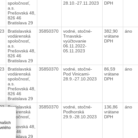
spoločnosť,
28.10.-27.11.2023
DPH
a.s.
Prešovská 48,
826 46
Bratislava 29
23
Bratislavská
35850370
vodné, stočné-
382,90
áno
vodárenská
Trnavská-
vrátane
spoločnosť,
vyúčtovanie
DPH
a.s.
06.11.2022-
Prešovská 48,
05.11.2023
826 46
Bratislava 29
23
Bratislavská
35850370
vodné, stočné-
86,59
áno
vodárenská
Pod Vinicami-
vrátane
spoločnosť,
28.9.-27.10.2023
DPH
a.s.
Prešovská 48,
826 46
Bratislava 29
23
Bratislavská
35850370
vodné, stočné-
136,86
áno
vodárenská
Podhorská
vrátane
spoločnosť,
29.9.-28.10.2023
DPH
a.s.
 našich
Prešovská 48,
velého
826 46
Bratislava 29