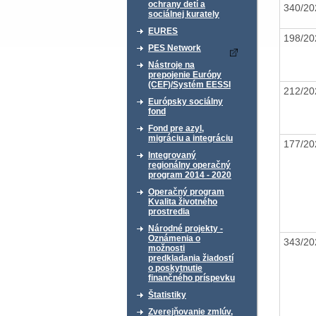
ochrany detí a
340/20
sociálnej kurately
EURES
198/20
PES Network
Nástroje na
prepojenie Európy
(CEF)/Systém EESSI
212/20
Európsky sociálny
fond
Fond pre azyl,
migráciu a integráciu
177/20
Integrovaný
regionálny operačný
program 2014 - 2020
Operačný program
Kvalita životného
prostredia
Národné projekty -
Oznámenia o
343/20
možnosti
predkladania žiadostí
o poskytnutie
finančného príspevku
Štatistiky
Zverejňovanie zmlúv,