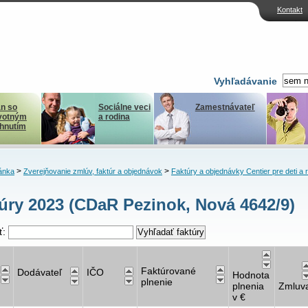
Kontakt
Vyhľadávanie
n so
Sociálne veci
Zamestnávateľ
votným
a rodina
ihnutím
>
>
ánka
Zverejňovanie zmlúv, faktúr a objednávok
Faktúry a objednávky Centier pre deti a 
úry 2023 (CDaR Pezinok, Nová 4642/9)
ť:
Faktúrované
Dodávateľ
IČO
Hodnota
plnenie
plnenia
Zmluv
v €