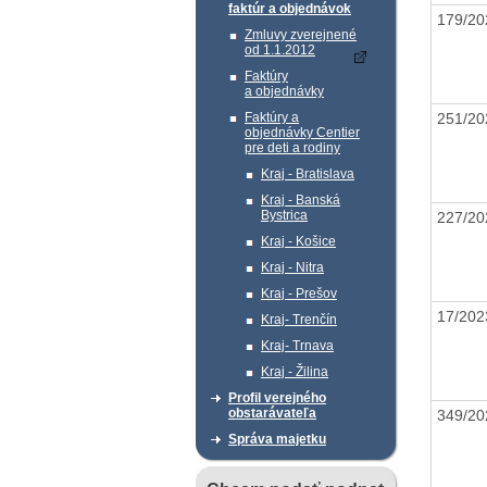
faktúr a objednávok
179/20
Zmluvy zverejnené
od 1.1.2012
Faktúry
a objednávky
251/20
Faktúry a
objednávky Centier
pre deti a rodiny
Kraj - Bratislava
Kraj - Banská
Bystrica
227/20
Kraj - Košice
Kraj - Nitra
Kraj - Prešov
17/20
Kraj- Trenčín
Kraj- Trnava
Kraj - Žilina
Profil verejného
obstarávateľa
349/20
Správa majetku