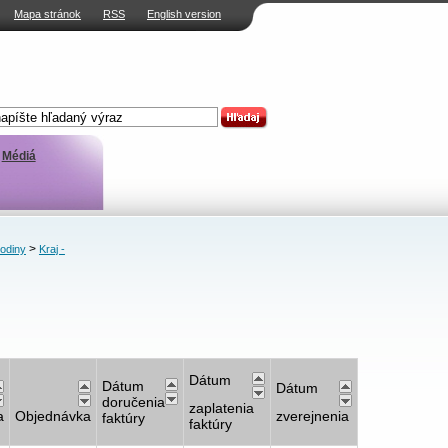
Mapa stránok
RSS
English version
Médiá
>
rodiny
Kraj -
Dátum
Dátum
Dátum
doručenia
zaplatenia
a
Objednávka
zverejnenia
faktúry
faktúry