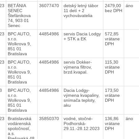
23
BETÁNIA
36077470
detský letný tábor
2479,00
áno
SENEC
11 detí + 2
bez DPH
Štefánikova
vychovávatelia
74, 903 01
Senec
23
BPC AUTO,
44854986
servis Dacia Lodgy
572,85
s.r.o.
+ STK a EK
vrátane
Wolkrova 9,
DPH
851 01
Bratislava
23
BPC AUTO,
44854986
servis Dokker-
115,30
s.r.o.
výmena filtrov,
vrátane
Wolkrova 9,
brzd.kvapal.
DPH
851 01
Bratislava
23
BPC AUTO,
44854986
Dacia Lodgy-
173,50
s.r.o.
výmena kvapaliny,
vrátane
Wolkrova 9,
snímača teploty,
DPH
851 01
aku
Bratislava
23
Bratislavská
35850370
vodné, stočné-
136,86
áno
vodárenská
Podhorská-
vrátane
spoločnosť,
29.11.-28.12.2023
DPH
a.s.
Prešovská 48,