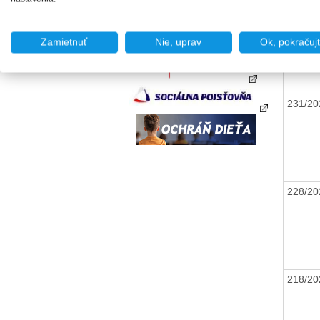
244/20
Zamietnuť
Nie, uprav
Ok, pokračuj
231/20
228/20
218/20