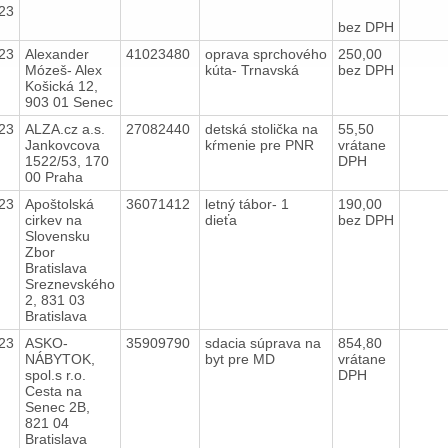
23
bez DPH
23
Alexander
41023480
oprava sprchového
250,00
Mózeš- Alex
kúta- Trnavská
bez DPH
Košická 12,
903 01 Senec
23
ALZA.cz a.s.
27082440
detská stolička na
55,50
Jankovcova
kŕmenie pre PNR
vrátane
1522/53, 170
DPH
00 Praha
23
Apoštolská
36071412
letný tábor- 1
190,00
cirkev na
dieťa
bez DPH
Slovensku
Zbor
Bratislava
Sreznevského
2, 831 03
Bratislava
23
ASKO-
35909790
sdacia súprava na
854,80
NÁBYTOK,
byt pre MD
vrátane
spol.s r.o.
DPH
Cesta na
Senec 2B,
821 04
Bratislava