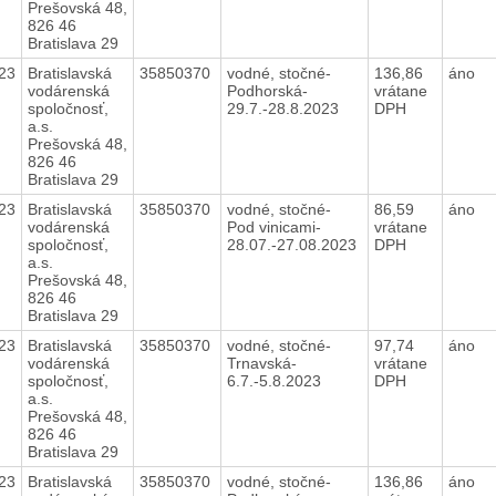
Prešovská 48,
826 46
Bratislava 29
23
Bratislavská
35850370
vodné, stočné-
136,86
áno
vodárenská
Podhorská-
vrátane
spoločnosť,
29.7.-28.8.2023
DPH
a.s.
Prešovská 48,
826 46
Bratislava 29
23
Bratislavská
35850370
vodné, stočné-
86,59
áno
vodárenská
Pod vinicami-
vrátane
spoločnosť,
28.07.-27.08.2023
DPH
a.s.
Prešovská 48,
826 46
Bratislava 29
23
Bratislavská
35850370
vodné, stočné-
97,74
áno
vodárenská
Trnavská-
vrátane
spoločnosť,
6.7.-5.8.2023
DPH
a.s.
Prešovská 48,
826 46
Bratislava 29
23
Bratislavská
35850370
vodné, stočné-
136,86
áno