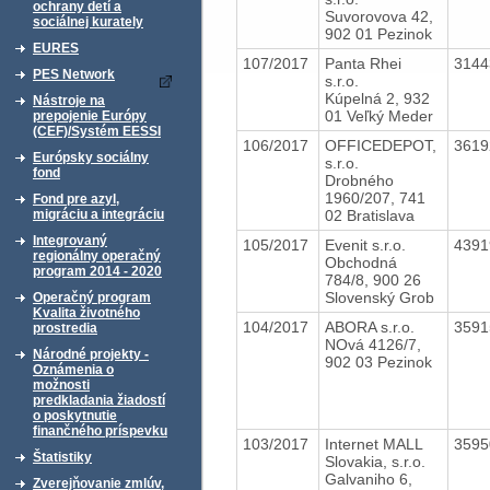
ochrany detí a
Suvorovova 42,
sociálnej kurately
902 01 Pezinok
EURES
107/2017
Panta Rhei
314
PES Network
s.r.o.
Kúpelná 2, 932
Nástroje na
01 Veľký Meder
prepojenie Európy
(CEF)/Systém EESSI
106/2017
OFFICEDEPOT,
361
Európsky sociálny
s.r.o.
fond
Drobného
1960/207, 741
Fond pre azyl,
02 Bratislava
migráciu a integráciu
Integrovaný
105/2017
Evenit s.r.o.
439
regionálny operačný
Obchodná
program 2014 - 2020
784/8, 900 26
Slovenský Grob
Operačný program
Kvalita životného
104/2017
ABORA s.r.o.
359
prostredia
NOvá 4126/7,
Národné projekty -
902 03 Pezinok
Oznámenia o
možnosti
predkladania žiadostí
o poskytnutie
finančného príspevku
103/2017
Internet MALL
359
Štatistiky
Slovakia, s.r.o.
Galvaniho 6,
Zverejňovanie zmlúv,