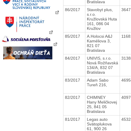
Bratislava
86/2017
Stavobyt plus,
364
s.r.o.
Kružlovská Huta
161, 086 04
Kružlov
85/2017
A.Holocsi A&J
116
Kaméliova 3,
821 07
Bratislava
84/2017
UNIVIS, s.r.o.
313
Nová Rožňavská
134/A, 832 07
Bratislava
83/2017
Adam Sabo
469
Tureň 216,
82/2017
CHIMNEY
409
Hany Meličkovej
25, 841 05
Bratislava
81/2017
Legas auto
453
Svätoplukova
61, 900 26