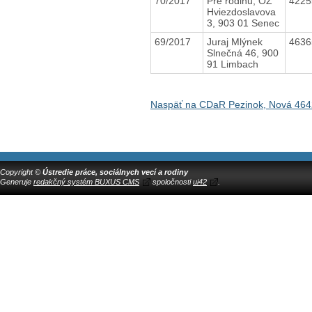
70/2017
Pre rodinu, OZ
422
Hviezdoslavova
3, 903 01 Senec
69/2017
Juraj Mlýnek
463
Slnečná 46, 900
91 Limbach
Naspäť na CDaR Pezinok, Nová 464
Copyright ©
Ústredie práce, sociálnych vecí a rodiny
Generuje
redakčný systém BUXUS CMS
spoločnosti
ui42
.