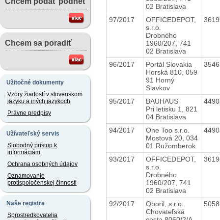
Chcem podať podnet
02 Bratislava
97/2017
OFFICEDEPOT,
361
s.r.o.
Drobného
Chcem sa poradiť
1960/207, 741
02 Bratislava
96/2017
Portál Slovakia
354
Horská 810, 059
91 Horný
Užitočné dokumenty
Slavkov
Vzory žiadostí v slovenskom
95/2017
BAUHAUS
449
jazyku a iných jazykoch
Pri letisku 1, 821
Právne predpisy
04 Bratislava
94/2017
One Too s.r.o.
449
Užívateľský servis
Mostová 20, 034
01 Ružomberok
Slobodný prístup k
informáciám
93/2017
OFFICEDEPOT,
361
Ochrana osobných údajov
s.r.o.
Drobného
Oznamovanie
1960/207, 741
protispoločenskej činnosti
02 Bratislava
92/2017
Oboril, s.r.o.
505
Naše registre
Chovateľská
Sprostredkovatelia
cesta 8060/2/A,