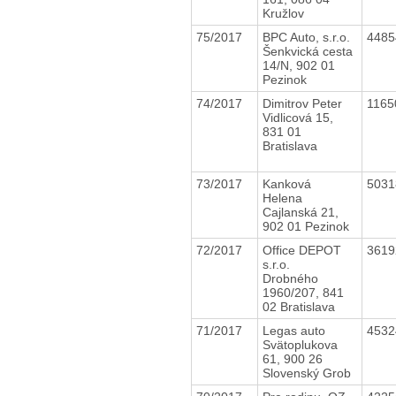
Kružlov
75/2017
BPC Auto, s.r.o.
448
Šenkvická cesta
14/N, 902 01
Pezinok
74/2017
Dimitrov Peter
116
Vidlicová 15,
831 01
Bratislava
73/2017
Kanková
503
Helena
Cajlanská 21,
902 01 Pezinok
72/2017
Office DEPOT
361
s.r.o.
Drobného
1960/207, 841
02 Bratislava
71/2017
Legas auto
453
Svätoplukova
61, 900 26
Slovenský Grob