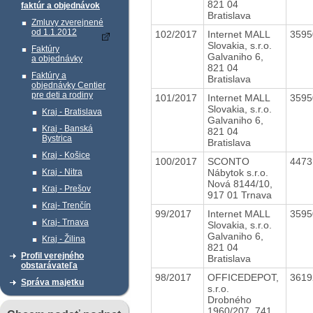
821 04
faktúr a objednávok
Bratislava
Zmluvy zverejnené
od 1.1.2012
102/2017
Internet MALL
359
Slovakia, s.r.o.
Faktúry
Galvaniho 6,
a objednávky
821 04
Faktúry a
Bratislava
objednávky Centier
pre deti a rodiny
101/2017
Internet MALL
359
Slovakia, s.r.o.
Kraj - Bratislava
Galvaniho 6,
Kraj - Banská
821 04
Bystrica
Bratislava
Kraj - Košice
100/2017
SCONTO
447
Nábytok s.r.o.
Kraj - Nitra
Nová 8144/10,
Kraj - Prešov
917 01 Trnava
Kraj- Trenčín
99/2017
Internet MALL
359
Kraj- Trnava
Slovakia, s.r.o.
Galvaniho 6,
Kraj - Žilina
821 04
Profil verejného
Bratislava
obstarávateľa
98/2017
OFFICEDEPOT,
361
Správa majetku
s.r.o.
Drobného
1960/207, 741