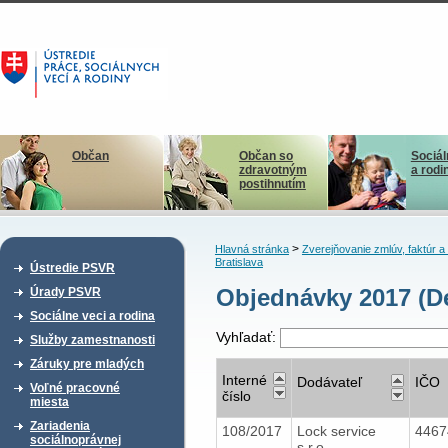
Občan
Občan so
Sociál
zdravotným
a rodi
postihnutím
>
Hlavná stránka
Zverejňovanie zmlúv, faktúr 
Bratislava
Ústredie PSVR
Objednávky 2017 (De
Úrady PSVR
Sociálne veci a rodina
Vyhľadať:
Služby zamestnanosti
Záruky pre mladých
Interné
Dodávateľ
IČO
Voľné pracovné
číslo
miesta
Zariadenia
108/2017
Lock service
446
sociálnoprávnej
s.r.o.