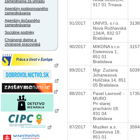
zamestnania za úhradu
917 01 Trnava
Agentúry podporovaného
zamestnávania
Agentúry dočasného
91/2017
UNIVIS, s.r.o.
313
zamestnávania
Nová Rožňavská
Sociálne podniky
134/A, 832 07
Bratislava
Chránené dielne a
chránené pracoviská
90/2017
MIKONA s.r.o.
315
Eisteinova 1,
851 01
Bratislava
89/2017
Mgr. Zuzana
503
Johanesová
Holíčska 14, 851
05 Bratislava
88/2017
Pavel Lavrovič -
173
MURO
Pri starej
prachárni 18,
831 04
Bratislava
87/2017
Muziker a.s.
358
Eisteinova 18,
851 01