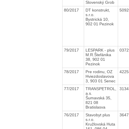
Slovenský Grob
80/2017
DT konstrukt,
509
s.r.o.
Bystrická 10,
902 01 Pezinok
79/2017
LESPARK - plus
037
M.R.Štefánika
38, 902 01
Pezinok
78/2017
Pre rodinu, OZ
422
Hviezdoslavova
3, 903 01 Senec
77/2017
TRANSPETROL,
313
a.s.
Šumavská 35,
821 08
Bratislasva
76/2017
Stavobyt plus
364
s.r.o.
Kružlovská Huta
161, 086 04