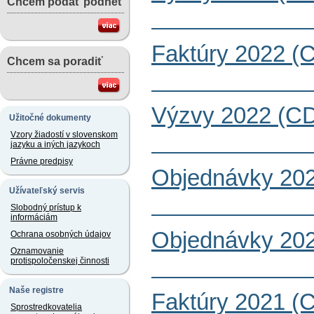
Chcem podať podnet
Faktúry 2022 (
Chcem sa poradiť
Výzvy 2022 (CD
Užitočné dokumenty
Vzory žiadostí v slovenskom
jazyku a iných jazykoch
Právne predpisy
Objednávky 202
Užívateľský servis
Slobodný prístup k
informáciám
Objednávky 202
Ochrana osobných údajov
Oznamovanie
protispoločenskej činnosti
Naše registre
Faktúry 2021 (
Sprostredkovatelia