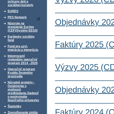
ochrany detí a
sociálnej kurately
EURES
PES Network
Objednávky 202
Nástroje na
prepojenie Európy
(CEF)/Systém EESSI
Európsky sociálny
fond
Faktúry 2025 (
Fond pre azyl,
migráciu a integráciu
Integrovaný
regionálny operačný
program 2014 - 2020
Výzvy 2025 (CD
Operačný program
Kvalita životného
prostredia
Národné projekty -
Oznámenia o
Objednávky 202
možnosti
predkladania žiadostí
o poskytnutie
finančného príspevku
Štatistiky
Faktúry 2024 (
Zverejňovanie zmlúv,