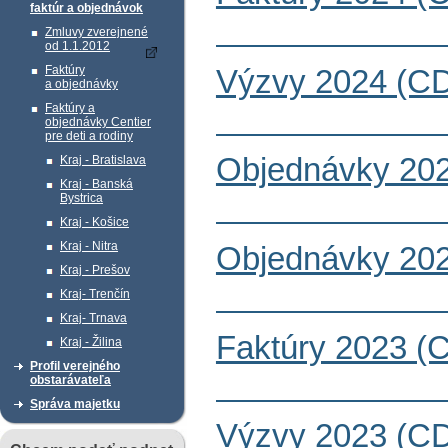
faktúr a objednávok
Zmluvy zverejnené
od 1.1.2012
Faktúry
Výzvy 2024 (CD
a objednávky
Faktúry a
objednávky Centier
pre deti a rodiny
Objednávky 202
Kraj - Bratislava
Kraj - Banská
Bystrica
Kraj - Košice
Kraj - Nitra
Objednávky 202
Kraj - Prešov
Kraj- Trenčín
Kraj- Trnava
Faktúry 2023 (
Kraj - Žilina
Profil verejného
obstarávateľa
Správa majetku
Výzvy 2023 (CD