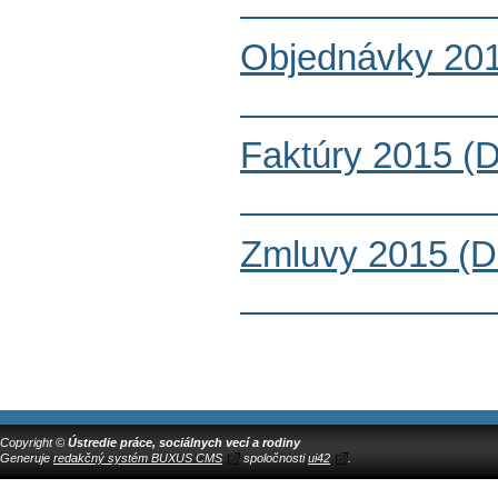
Objednávky 201
Faktúry 2015 (
Zmluvy 2015 (D
Copyright ©
Ústredie práce, sociálnych vecí a rodiny
Generuje
redakčný systém BUXUS CMS
spoločnosti
ui42
.