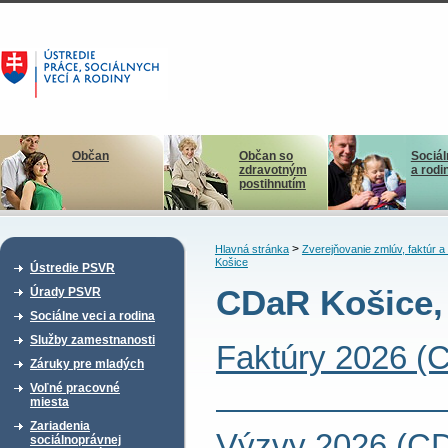
Občan
Občan so
Sociál
zdravotným
a rodi
postihnutím
>
Hlavná stránka
Zverejňovanie zmlúv, faktúr 
Košice
Ústredie PSVR
CDaR Košice,
Úrady PSVR
Sociálne veci a rodina
Služby zamestnanosti
Faktúry 2026 (
Záruky pre mladých
Voľné pracovné
miesta
Zariadenia
Výzvy 2026 (CD
sociálnoprávnej