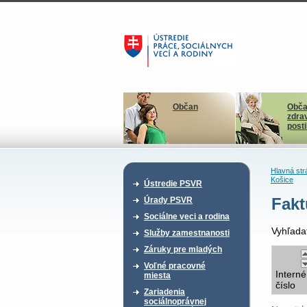
Občan
Obča
zdra
post
Hlavná str
Košice
Ústredie PSVR
Fakt
Úrady PSVR
Sociálne veci a rodina
Vyhľada
Služby zamestnanosti
Záruky pre mladých
Voľné pracovné
Interné
miesta
číslo
Zariadenia
sociálnoprávnej