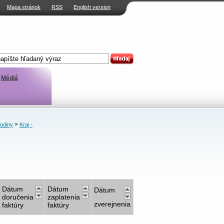
Mapa stránok
RSS
English version
Médiá
>
rodiny
Kraj -
Dátum
Dátum
Dátum
doručenia
zaplatenia
zverejnenia
faktúry
faktúry