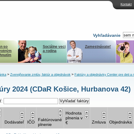
Kontakt
Vyhľadávanie
n so
Sociálne veci
Zamestnávateľ
votným
a rodina
ihnutím
>
>
ánka
Zverejňovanie zmlúv, faktúr a objednávok
Faktúry a objednávky Centier pre deti a 
úry 2024 (CDaR Košice, Hurbanova 42)
ť:
Hodnota
plnenia v
Faktúrované
Dodávateľ
IČO
Zmluva
Objednávka
€
plnenie