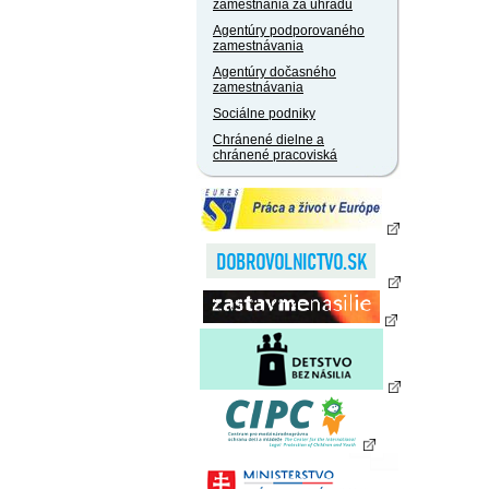
zamestnania za úhradu
Agentúry podporovaného
zamestnávania
Agentúry dočasného
zamestnávania
Sociálne podniky
Chránené dielne a
chránené pracoviská