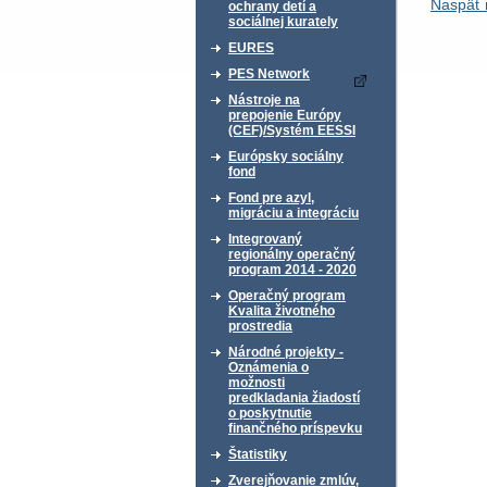
Naspäť 
ochrany detí a
sociálnej kurately
EURES
PES Network
Nástroje na
prepojenie Európy
(CEF)/Systém EESSI
Európsky sociálny
fond
Fond pre azyl,
migráciu a integráciu
Integrovaný
regionálny operačný
program 2014 - 2020
Operačný program
Kvalita životného
prostredia
Národné projekty -
Oznámenia o
možnosti
predkladania žiadostí
o poskytnutie
finančného príspevku
Štatistiky
Zverejňovanie zmlúv,