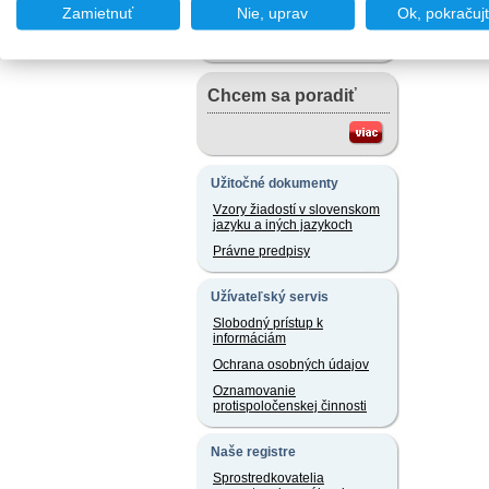
Chcem podať podnet
Zamietnuť
Nie, uprav
Ok, pokračuj
Chcem sa poradiť
Užitočné dokumenty
Vzory žiadostí v slovenskom
jazyku a iných jazykoch
Právne predpisy
Užívateľský servis
Slobodný prístup k
informáciám
Ochrana osobných údajov
Oznamovanie
protispoločenskej činnosti
Naše registre
Sprostredkovatelia