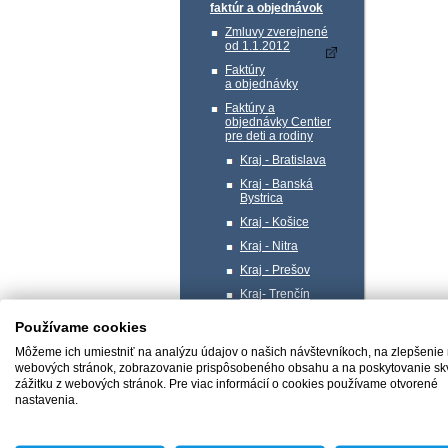
faktúr a objednávok
Zmluvy zverejnené
od 1.1.2012
Faktúry
a objednávky
Faktúry a
objednávky Centier
pre deti a rodiny
Kraj - Bratislava
Kraj - Banská
Bystrica
Kraj - Košice
Kraj - Nitra
Kraj - Prešov
Kraj- Trenčín
Kraj- Trnava
Používame cookies
Kraj - Žilina
Môžeme ich umiestniť na analýzu údajov o našich návštevníkoch, na zlepšenie
Profil verejného
webových stránok, zobrazovanie prispôsobeného obsahu a na poskytovanie sk
obstarávateľa
zážitku z webových stránok. Pre viac informácií o cookies používame otvorené
nastavenia.
Správa majetku