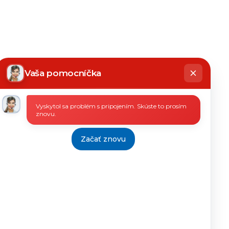
hatbot
íše
Vaša pomocníčka
Vyskytol sa problém s pripojením. Skúste to prosím
znovu.
Začať znovu