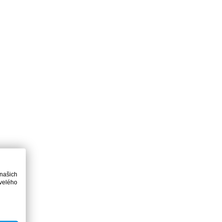
 našich
velého