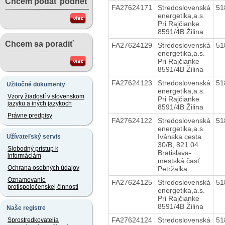
Chcem podať podnet
FA27624171
Stredoslovenská
51
energetika,a.s.
Pri Rajčianke
8591/4B Žilina
Chcem sa poradiť
FA27624129
Stredoslovenská
51
energetika,a.s.
Pri Rajčianke
8591/4B Žilina
FA27624123
Stredoslovenská
51
Užitočné dokumenty
energetika,a.s.
Vzory žiadostí v slovenskom
Pri Rajčianke
jazyku a iných jazykoch
8591/4B Žilina
Právne predpisy
FA27624122
Stredoslovenská
51
energetika,a.s.
Ivánska cesta
Užívateľský servis
30/B, 821 04
Slobodný prístup k
Bratislava-
informáciám
mestská časť
Ochrana osobných údajov
Petržalka
Oznamovanie
FA27624125
Stredoslovenská
51
protispoločenskej činnosti
energetika,a.s.
Pri Rajčianke
8591/4B Žilina
Naše registre
FA27624124
Stredoslovenská
51
Sprostredkovatelia