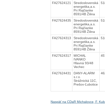
FA27624121
Stredoslovenská
51
energetika,a.s.
Pri Rajčianke
8591/4B Žilina
FA27624435
Stredoslovenská
51
energetika,a.s.
Pri Rajčianke
8591/4B Žilina
FA27624313
Stredoslovenská
51
energetika,a.s.
Pri Rajčianke
8591/4B Žilina
FA27624317
MICHAL
45
IVANKO
Hlavná 93/48
Vechec
FA27624431
DANY-ALARM
46
s.r.o.
Strážnická 11C,
Prešov-Ľubotice
Naspäť na CDaR Michalovce, F. Kub