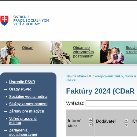
Občan
Občan so
Sociál
zdravotným
a rodi
postihnutím
>
Hlavná stránka
Zverejňovanie zmlúv, faktúr 
Košice
Ústredie PSVR
Faktúry 2024 (CDaR 
Úrady PSVR
Sociálne veci a rodina
Vyhľadať:
Služby zamestnanosti
Záruky pre mladých
Voľné pracovné
Interné
Dodávateľ
IČ
miesta
číslo
Zariadenia
sociálnoprávnej