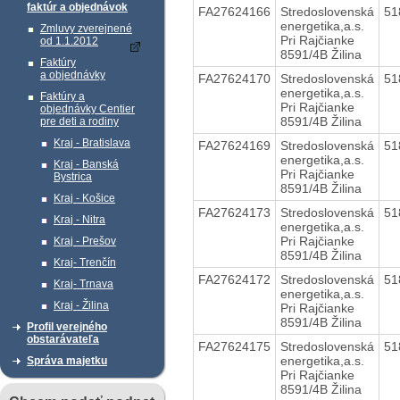
faktúr a objednávok
FA27624166
Stredoslovenská
51
energetika,a.s.
Zmluvy zverejnené
Pri Rajčianke
od 1.1.2012
8591/4B Žilina
Faktúry
a objednávky
FA27624170
Stredoslovenská
51
energetika,a.s.
Faktúry a
Pri Rajčianke
objednávky Centier
8591/4B Žilina
pre deti a rodiny
Kraj - Bratislava
FA27624169
Stredoslovenská
51
energetika,a.s.
Kraj - Banská
Pri Rajčianke
Bystrica
8591/4B Žilina
Kraj - Košice
FA27624173
Stredoslovenská
51
Kraj - Nitra
energetika,a.s.
Pri Rajčianke
Kraj - Prešov
8591/4B Žilina
Kraj- Trenčín
FA27624172
Stredoslovenská
51
Kraj- Trnava
energetika,a.s.
Kraj - Žilina
Pri Rajčianke
8591/4B Žilina
Profil verejného
obstarávateľa
FA27624175
Stredoslovenská
51
energetika,a.s.
Správa majetku
Pri Rajčianke
8591/4B Žilina