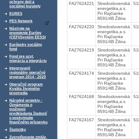
ochrany detí a
FA27624221
Stredoslovenská
51
sociálnej kurately
energetika,a.s.
Pri Rajčianke
EURES
8591/4B Žilina
PES Network
FA27624220
Stredoslovenská
51
Nástroje na
energetika,a.s.
prepojenie Európy
Pri Rajčianke
(CEF)/Systém EESSI
8591/4B Žilina
Európsky sociálny
fond
FA27624219
Stredoslovenská
51
energetika,a.s.
Fond pre azyl,
Pri Rajčianke
migráciu a integráciu
8591/4B Žilina
Integrovaný
regionálny operačný
FA27624174
Stredoslovenská
51
program 2014 - 2020
energetika,a.s.
Pri Rajčianke
Operačný program
8591/4B Žilina
Kvalita životného
prostredia
FA27624168
Stredoslovenská
51
Národné projekty -
energetika,a.s.
Oznámenia o
Pri Rajčianke
možnosti
8591/4B Žilina
predkladania žiadostí
o poskytnutie
FA27624167
Stredoslovenská
51
finančného príspevku
energetika,a.s.
Pri Rajčianke
Štatistiky
8591/4B Žilina
Zverejňovanie zmlúv,