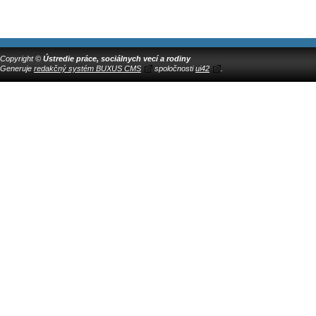
Copyright ©
Ústredie práce, sociálnych vecí a rodiny
Generuje
redakčný systém BUXUS CMS
spoločnosti
ui42
.