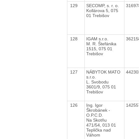
129
SECOMP, s. r. o.
3169
Kollárova 5, 075
01 Trebišov
128
IGAM s.r.o.
3621
M. R. Štefánika
1515, 075 01
Trebišov
127
NÁBYTOK MATO
4423
s.r.o.
L. Svobodu
3601/9, 075 01
Trebišov
126
Ing. Igor
1425
Škrobánek -
O.P.C.D.
Na Skotňu
471/54, 013 01
Teplička nad
Váhom