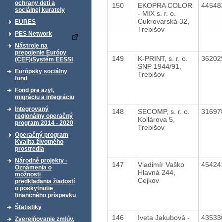
ochrany detí a
150
EKOPRA COLOR
4454
sociálnej kurately
- MIX s. r. o.
Cukrovarská 32,
EURES
Trebišov
PES Network
Nástroje na
prepojenie Európy
149
K-PRINT, s. r. o.
3620
(CEF)/Systém EESSI
SNP 1944/91,
Európsky sociálny
Trebišov
fond
Fond pre azyl,
migráciu a integráciu
Integrovaný
148
SECOMP, s. r. o.
3169
regionálny operačný
Kollárova 5,
program 2014 - 2020
Trebišov
Operačný program
Kvalita životného
prostredia
Národné projekty -
147
Vladimír Vaško
4542
Oznámenia o
Hlavná 244,
možnosti
Cejkov
predkladania žiadostí
o poskytnutie
finančného príspevku
Štatistiky
146
Iveta Jakubová -
4353
Zverejňovanie zmlúv,