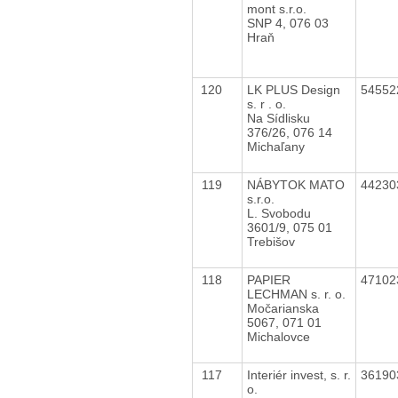
mont s.r.o.
SNP 4, 076 03
Hraň
120
LK PLUS Design
5455
s. r . o.
Na Sídlisku
376/26, 076 14
Michaľany
119
NÁBYTOK MATO
4423
s.r.o.
L. Svobodu
3601/9, 075 01
Trebišov
118
PAPIER
4710
LECHMAN s. r. o.
Močarianska
5067, 071 01
Michalovce
117
Interiér invest, s. r.
3619
o.