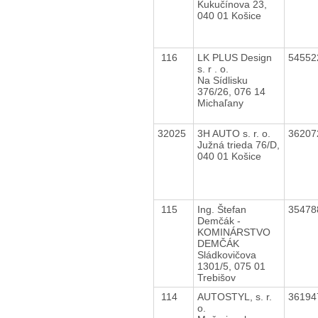
Kukučínova 23,
040 01 Košice
116
LK PLUS Design
5455
s. r . o.
Na Sídlisku
376/26, 076 14
Michaľany
32025
3H AUTO s. r. o.
3620
Južná trieda 76/D,
040 01 Košice
115
Ing. Štefan
3547
Demčák -
KOMINÁRSTVO
DEMČÁK
Sládkovičova
1301/5, 075 01
Trebišov
114
AUTOSTYL, s. r.
3619
o.