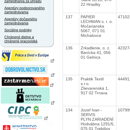
zamestnania za úhradu
22 Hriadky
Agentúry podporovaného
zamestnávania
137
PAPIER
4710
Agentúry dočasného
LECHMAN s. r. o.
zamestnávania
Močarianska
Sociálne podniky
5067, 071 01
Michalovce
Chránené dielne a
chránené pracoviská
136
Zrkadlenie, o. z.
4232
Banícka 41, 056
01 Gelnica
135
Praktik Textil
44491
s.r.o.
Zlievarenská 1,
917 02 Trnava
134
Jozef Ivan -
1079
SERVIS
PLYN.ZARIADENÍ
Hodvábna 1291/5,
075 01 Trebišov