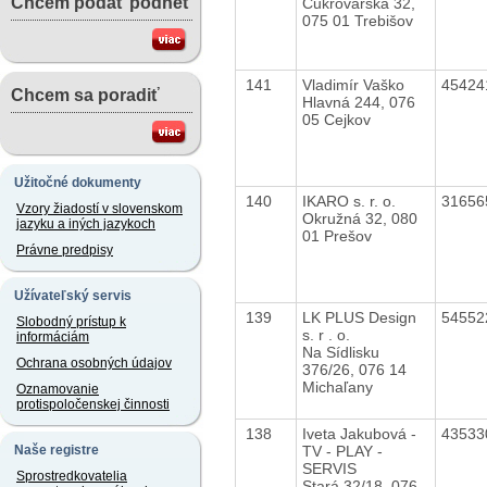
Chcem podať podnet
Cukrovarská 32,
075 01 Trebišov
141
Vladimír Vaško
4542
Chcem sa poradiť
Hlavná 244, 076
05 Cejkov
Užitočné dokumenty
140
IKARO s. r. o.
3165
Vzory žiadostí v slovenskom
Okružná 32, 080
jazyku a iných jazykoch
01 Prešov
Právne predpisy
Užívateľský servis
139
LK PLUS Design
5455
Slobodný prístup k
s. r . o.
informáciám
Na Sídlisku
Ochrana osobných údajov
376/26, 076 14
Michaľany
Oznamovanie
protispoločenskej činnosti
138
Iveta Jakubová -
4353
TV - PLAY -
Naše registre
SERVIS
Sprostredkovatelia
Stará 32/18, 076