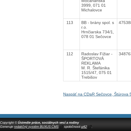
Močarianska
3999, 071 01
Michalovce
113
BB - brány spol. s
4753
r.o.
Hrnčiarska 734/1,
078 01 Sečovce
112
Radoslav Fižiar -
3487
ŠPORTOVÁ
REKLAMA
M. R. Štefánika
1515/47, 075 01
Trebišov
Naspäť na CDaR Sečovce, Štúrova 
Copyright ©
Ústredie práce, sociálnych vecí a rodiny
Generuje
redakčný systém BUXUS CMS
spoločnosti
ui42
.