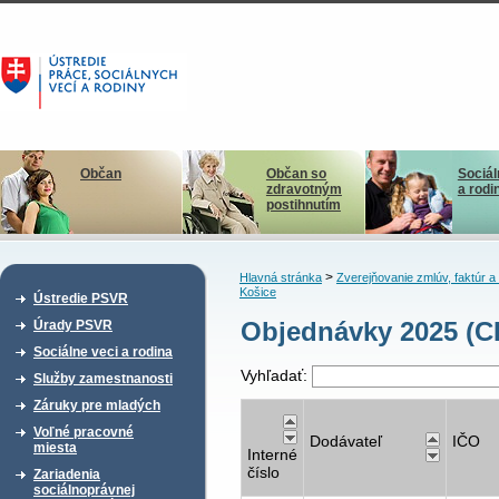
Občan
Občan so
Sociál
zdravotným
a rodi
postihnutím
>
Hlavná stránka
Zverejňovanie zmlúv, faktúr 
Košice
Ústredie PSVR
Objednávky 2025 (C
Úrady PSVR
Sociálne veci a rodina
Vyhľadať:
Služby zamestnanosti
Záruky pre mladých
Voľné pracovné
Dodávateľ
IČO
miesta
Interné
číslo
Zariadenia
sociálnoprávnej