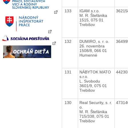
133
IGAM s.r.o.
3621
M. R. Štefánika
1515, 075 01
Trebišov
132
DUMIRO, s. r. o.
3649
26. novembra
1508/8, 066 01
Humenné
131
NÁBYTOK MATO
4423
s.r.o.
L. Svobodu
3601/9, 075 01
Trebišov
130
Real Security, s. r.
4731
o.
M. R. Štefánika
715/338, 075 01
Trebišov