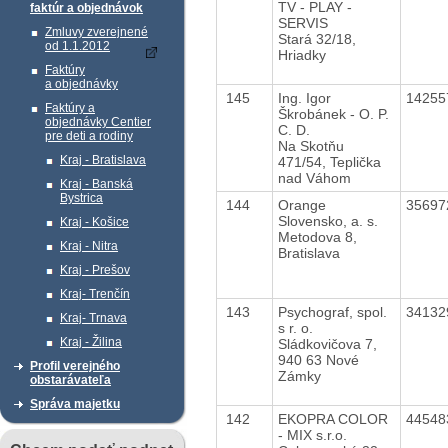
TV - PLAY -
faktúr a objednávok
SERVIS
Zmluvy zverejnené
Stará 32/18,
od 1.1.2012
Hriadky
Faktúry
a objednávky
145
Ing. Igor
1425
Faktúry a
Škrobánek - O. P.
objednávky Centier
C. D.
pre deti a rodiny
Na Skotňu
Kraj - Bratislava
471/54, Teplička
nad Váhom
Kraj - Banská
Bystrica
144
Orange
3569
Slovensko, a. s.
Kraj - Košice
Metodova 8,
Kraj - Nitra
Bratislava
Kraj - Prešov
Kraj- Trenčín
143
Psychograf, spol.
3413
Kraj- Trnava
s r. o.
Kraj - Žilina
Sládkovičova 7,
940 63 Nové
Profil verejného
Zámky
obstarávateľa
Správa majetku
142
EKOPRA COLOR
4454
- MIX s.r.o.