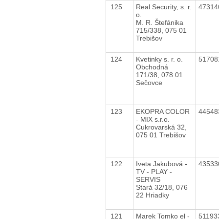
125
Real Security, s. r.
4731
o.
M. R. Štefánika
715/338, 075 01
Trebišov
124
Kvetinky s. r. o.
5170
Obchodná
171/38, 078 01
Sečovce
123
EKOPRA COLOR
4454
- MIX s.r.o.
Cukrovarská 32,
075 01 Trebišov
122
Iveta Jakubová -
4353
TV - PLAY -
SERVIS
Stará 32/18, 076
22 Hriadky
121
Marek Tomko el -
51193