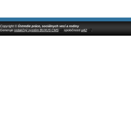
Copyright ©
Ústredie práce, sociálnych vecí a rodiny
Generuje
redakčný systém BUXUS CMS
spoločnosti
ui42
.