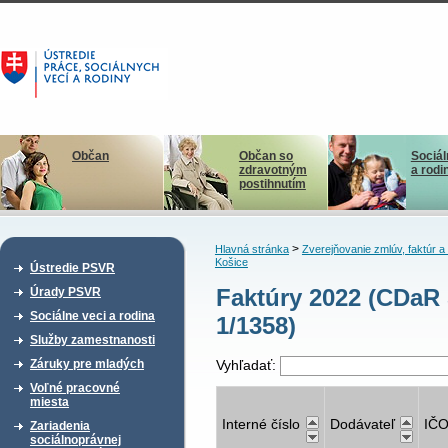
Občan
Občan so
Sociál
zdravotným
a rodi
postihnutím
>
Hlavná stránka
Zverejňovanie zmlúv, faktúr 
Košice
Ústredie PSVR
Faktúry 2022 (CDaR 
Úrady PSVR
Sociálne veci a rodina
1/1358)
Služby zamestnanosti
Záruky pre mladých
Vyhľadať:
Voľné pracovné
miesta
Interné číslo
Dodávateľ
IČ
Zariadenia
sociálnoprávnej