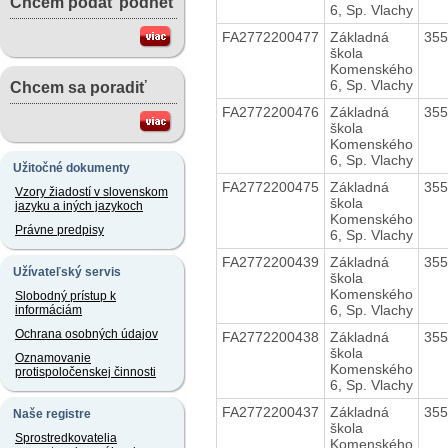
Chcem podať podnet
6, Sp. Vlachy
FA2772200477
Základná
35
škola
Komenského
6, Sp. Vlachy
Chcem sa poradiť
FA2772200476
Základná
35
škola
Komenského
6, Sp. Vlachy
Užitočné dokumenty
FA2772200475
Základná
35
Vzory žiadostí v slovenskom
škola
jazyku a iných jazykoch
Komenského
Právne predpisy
6, Sp. Vlachy
FA2772200439
Základná
35
Užívateľský servis
škola
Komenského
Slobodný prístup k
6, Sp. Vlachy
informáciám
Ochrana osobných údajov
FA2772200438
Základná
35
škola
Oznamovanie
Komenského
protispoločenskej činnosti
6, Sp. Vlachy
FA2772200437
Základná
35
Naše registre
škola
Sprostredkovatelia
Komenského