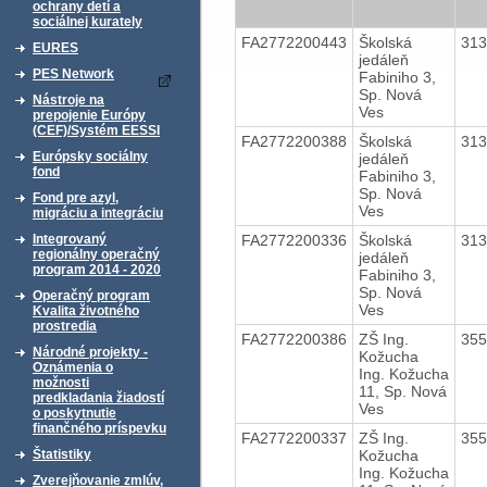
ochrany detí a
sociálnej kurately
FA2772200443
Školská
31
EURES
jedáleň
PES Network
Fabiniho 3,
Sp. Nová
Nástroje na
Ves
prepojenie Európy
(CEF)/Systém EESSI
FA2772200388
Školská
31
Európsky sociálny
jedáleň
fond
Fabiniho 3,
Sp. Nová
Fond pre azyl,
Ves
migráciu a integráciu
FA2772200336
Školská
31
Integrovaný
regionálny operačný
jedáleň
program 2014 - 2020
Fabiniho 3,
Sp. Nová
Operačný program
Ves
Kvalita životného
prostredia
FA2772200386
ZŠ Ing.
35
Národné projekty -
Kožucha
Oznámenia o
Ing. Kožucha
možnosti
11, Sp. Nová
predkladania žiadostí
Ves
o poskytnutie
finančného príspevku
FA2772200337
ZŠ Ing.
35
Kožucha
Štatistiky
Ing. Kožucha
Zverejňovanie zmlúv,