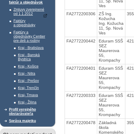
11, Sp. Nová
faktúr a objednávok
Ves
Zmluvy zverejnené
FA2772200306
ZŠ Ing.
35
od 1.1.2012
Kožucha
Faktúry
Ing. Kožucha
a objednávky
11, Sp. Nová
Faktúry a
Ves
objednávky Centier
FA2772200442
Eduram SSŠ
42
pre deti a rodiny
SEZ
Kraj - Bratislava
Maurerova
55,
Kraj - Banská
Bystrica
Krompachy
Kraj - Košice
FA2772200401
Eduram SSŠ
42
SEZ
Kraj - Nitra
Maurerova
Kraj - Prešov
55,
Krompachy
Kraj- Trenčín
FA2772200333
Eduram SSŠ
42
Kraj- Trnava
SEZ
Kraj - Žilina
Maurerova
55,
Profil verejného
obstarávateľa
Krompachy
Správa majetku
FA2772200478
Základná
35
škola
Komenského