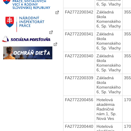
6, Sp. Vlachy
FA2772200342
Základná
35
škola
Komenského
6, Sp. Vlachy
FA2772200341
Základná
35
škola
Komenského
6, Sp. Vlachy
FA2772200340
Základná
35
škola
Komenského
6, Sp. Vlachy
FA2772200339
Základná
35
škola
Komenského
6, Sp. Vlachy
FA2772200456
Hotelová
17
akadémia
Radničné
nám.1, Sp.
Nová Ves
FA2772200440
Hotelová
17
akadémia