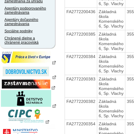
zamestnania za úhradu
6, Sp. Vlachy
Agentúry podporovaného
FA2772200436
Základná
35
zamestnávania
škola
Agentúry dočasného
Komenského
zamestnávania
6, Sp. Vlachy
Sociálne podniky
FA2772200385
Základná
35
Chránené dielne a
škola
chránené pracoviská
Komenského
6, Sp. Vlachy
FA2772200384
Základná
35
škola
Komenského
6, Sp. Vlachy
FA2772200383
Základná
35
škola
Komenského
6, Sp. Vlachy
FA2772200382
Základná
35
škola
Komenského
6, Sp. Vlachy
FA2772200354
Základná
35
škola
Komenského