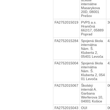
internátne
Masarykova
20D, 08001
Prešov
FA2752015019
PVPS a.s.
3
Hraničná
662/17, 05889
Poprad
FA2752015284
Spojená škola
4
internátna
Nám. Š.
Kluberta 2,
05401 Levoča
FA2752015004
Spojená škola
4
internátna
Nám. Š.
Kluberta 2, 054
01 Levoča
FA2752015067
Školský
0
internát A.
Garbana
Werferova 10,
04001 Košice
FA2752015043
OUI
0