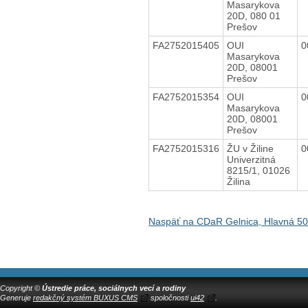
Masarykova
20D, 080 01
Prešov
FA2752015405
OUI
0
Masarykova
20D, 08001
Prešov
FA2752015354
OUI
0
Masarykova
20D, 08001
Prešov
FA2752015316
ŽU v Žiline
0
Univerzitná
8215/1, 01026
Žilina
Naspäť na CDaR Gelnica, Hlavná 50
Copyright ©
Ústredie práce, sociálnych vecí a rodiny
Generuje
redakčný systém BUXUS CMS
spoločnosti
ui42
.