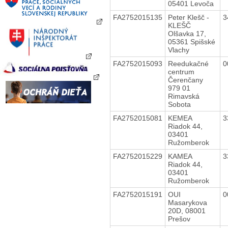
05401 Levoča
FA2752015135
Peter Klešč -
3
KLEŠČ
Olšavka 17,
05361 Spišské
Vlachy
FA2752015093
Reedukačné
0
centrum
Čerenčany
979 01
Rimavská
Sobota
FA2752015081
KEMEA
3
Riadok 44,
03401
Ružomberok
FA2752015229
KAMEA
3
Riadok 44,
03401
Ružomberok
FA2752015191
OUI
0
Masarykova
20D, 08001
Prešov