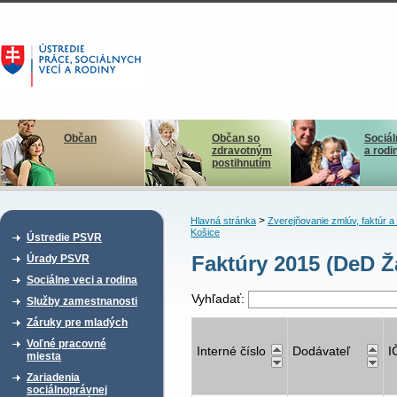
Občan
Občan so
Sociál
zdravotným
a rodi
postihnutím
>
Hlavná stránka
Zverejňovanie zmlúv, faktúr 
Košice
Ústredie PSVR
Faktúry 2015 (DeD Ž
Úrady PSVR
Sociálne veci a rodina
Vyhľadať:
Služby zamestnanosti
Záruky pre mladých
Voľné pracovné
Interné číslo
Dodávateľ
I
miesta
Zariadenia
sociálnoprávnej