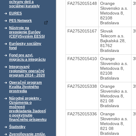
ochrany detí a
FA2752015148
Orange
3
sociálnej kurately
Slovensko a.s.
Metodova 8,
EURES
82108
PES Network
Bratislava
Nástroje na
FA2752015167
Slovak
3
prepojenie Európy
Telecom a.s.
(CEF)/Systém EESSI
Bajkalská 28,
Európsky sociálny
81762
fond
Bratislava
Fond pre azyl,
FA2752015410
Orange
3
migráciu a integráciu
Slovensko a.s.
Integrovaný
Metodova 8,
regionálny operačný
82108
program 2014 - 2020
Bratislava
Operačný program
FA2752015338
Orange
3
Kvalita životného
Slovensko a.s.
prostredia
Metodova 8,
Národné projekty -
821 08
Oznámenia o
Bratislava
možnosti
predkladania žiadostí
FA2752015336
Orange
3
o poskytnutie
Slovensko a.s.
finančného príspevku
Metodova 8,
Štatistiky
821 08
Bratislava
Zverejňovanie zmlúv,