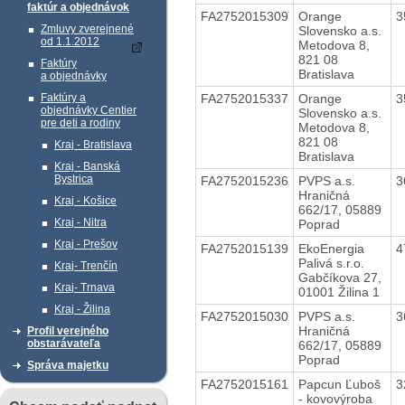
faktúr a objednávok
FA2752015309
Orange
3
Zmluvy zverejnené
Slovensko a.s.
od 1.1.2012
Metodova 8,
821 08
Faktúry
Bratislava
a objednávky
FA2752015337
Orange
3
Faktúry a
objednávky Centier
Slovensko a.s.
pre deti a rodiny
Metodova 8,
821 08
Kraj - Bratislava
Bratislava
Kraj - Banská
Bystrica
FA2752015236
PVPS a.s.
3
Hraničná
Kraj - Košice
662/17, 05889
Kraj - Nitra
Poprad
Kraj - Prešov
FA2752015139
EkoEnergia
4
Palivá s.r.o.
Kraj- Trenčín
Gabčíkova 27,
Kraj- Trnava
01001 Žilina 1
Kraj - Žilina
FA2752015030
PVPS a.s.
3
Hraničná
Profil verejného
obstarávateľa
662/17, 05889
Poprad
Správa majetku
FA2752015161
Papcun Ľuboš
3
- kovovýroba