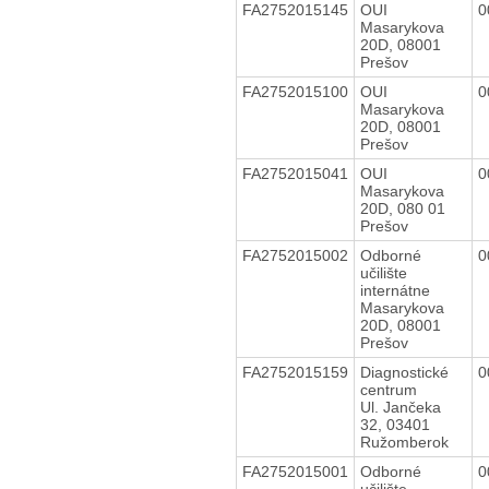
FA2752015145
OUI
0
Masarykova
20D, 08001
Prešov
FA2752015100
OUI
0
Masarykova
20D, 08001
Prešov
FA2752015041
OUI
0
Masarykova
20D, 080 01
Prešov
FA2752015002
Odborné
0
učilište
internátne
Masarykova
20D, 08001
Prešov
FA2752015159
Diagnostické
0
centrum
Ul. Jančeka
32, 03401
Ružomberok
FA2752015001
Odborné
0
učilište