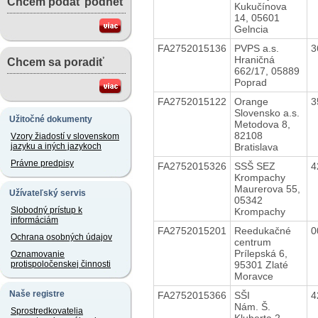
Chcem podať podnet
Kukučínova
14, 05601
Gelncia
FA2752015136
PVPS a.s.
3
Hraničná
Chcem sa poradiť
662/17, 05889
Poprad
FA2752015122
Orange
3
Slovensko a.s.
Užitočné dokumenty
Metodova 8,
82108
Vzory žiadostí v slovenskom
Bratislava
jazyku a iných jazykoch
Právne predpisy
FA2752015326
SSŠ SEZ
4
Krompachy
Maurerova 55,
Užívateľský servis
05342
Slobodný prístup k
Krompachy
informáciám
FA2752015201
Reedukačné
0
Ochrana osobných údajov
centrum
Prílepská 6,
Oznamovanie
95301 Zlaté
protispoločenskej činnosti
Moravce
Naše registre
FA2752015366
SŠI
4
Nám. Š.
Sprostredkovatelia
Kluberta 2,