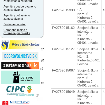
zamestnania za úhradu
05401 Levoča
Agentúry podporovaného
FA2752015330
SŠI
4
zamestnávania
Nám. Š.
Agentúry dočasného
Kluberta 2,
zamestnávania
05401 Levoča
Sociálne podniky
FA2752015162
Spojená škola
4
Chránené dielne a
internátna
chránené pracoviská
Nám. Š.
Kluberta 2,
05401 Levoča
FA2752015127
Spojená škola
4
internátna
Nám. Š.
Kluberta,05401
Levoča
FA2752015087
Spojená škola
4
internátna
Nám. Š.
Kluberta 2,
05401 Levoča
FA2752015049
Spojená škola
4
internátna
Nám. Š.
Kluberta 2,