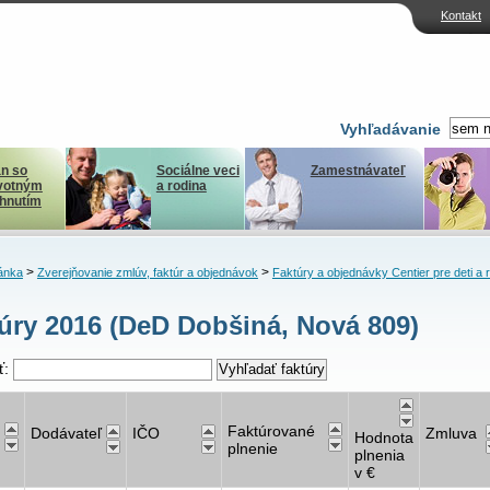
Kontakt
Vyhľadávanie
n so
Sociálne veci
Zamestnávateľ
votným
a rodina
ihnutím
>
>
ánka
Zverejňovanie zmlúv, faktúr a objednávok
Faktúry a objednávky Centier pre deti a 
úry 2016 (DeD Dobšiná, Nová 809)
ť:
Faktúrované
Dodávateľ
IČO
Zmluva
Hodnota
plnenie
plnenia
v €