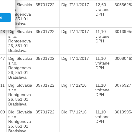
349
Digi Slovakia
35701722
Digi TV 1/2017
12,60
305562
s.r.o.
vrátane
Rentgenova
DPH
te
26, 851 01
Bratislava
348
Digi Slovakia
35701722
Digi TV 1/2017
11,10
301399
s.r.o.
vrátane
Rontgenova
DPH
26, 851 01
Bratislava
347
Digi Slovakia
35701722
Digi TV 1/2017
11,10
300804
s.r.o.
vrátane
Rentgenova
DPH
26, 851 01
Bratislava
311
Digi Slovakia
35701722
Digi TV 12/16
11,10
307692
s.r.o.
vrátane
Rontgenova
DPH
26, 851 01
Bratislava
309
Digi Slovakia
35701722
Digi TV 12/16
11,10
301399
s.r.o.
vrátane
Rontgenova
DPH
26, 851 01
Bratislava