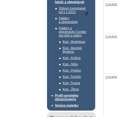
faktúr a objednávok
11640
Zmluvy zverejnené
od 1.1.2012
Faktúry
a objednávky
Faktúry a
objednávky Centier
pre deti a rodiny
11640
Kraj - Bratislava
Kraj - Banská
Bystrica
Kraj - Košice
Kraj - Nitra
Kraj - Prešov
Kraj- Trenčín
11640
Kraj- Trnava
Kraj - Žilina
Profil verejného
obstarávateľa
Správa majetku