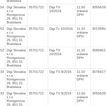
Bratislava
254
Digi Slovakia
35701722
Digi TV
12,60
305562
s.r.o.
10/2016
vrátane
Rontgenova
DPH
26, 851 01
Bratislava
253
Digi Slovakia
35701722
Digi Tv 10/2016
11,10
301399
s.r.o.
vrátane
Rontgenova
DPH
26, 851 01
Bratislava
252
Digi Slovakia
35701722
Digi TV
11,10
308046
s.r.o.
10/2016
vrátane
Rontgenova
DPH
26, 851 01
Bratislava
234
Digi Slovakia
35701722
Digi TV 9/2016
11,10
307692
s.r.o.
vrátane
Rontgenova
DPH
26, 851 01
Bratislava
233
Digi Slovakia
35701722
Digi TV 9/2016
12,60
305562
s.r.o.
vrátane
Rontgenova
DPH
26, 851 01