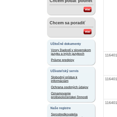
Chcem podať podnet
Chcem sa poradiť
Užitočné dokumenty
Vzory žiadostí v slovenskom
jazyku a iných jazykoch
11640
Právne predpisy
Užívateľský servis
Slobodný prístup k
11640
informáciám
Ochrana osobných údajov
Oznamovanie
protispoločenskej činnosti
11640
Naše registre
Sprostredkovatelia