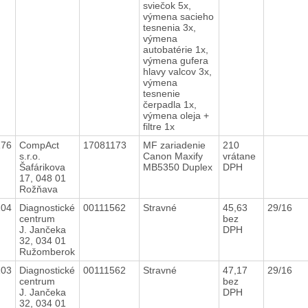
sviečok 5x,
výmena sacieho
tesnenia 3x,
výmena
autobatérie 1x,
výmena gufera
hlavy valcov 3x,
výmena
tesnenie
čerpadla 1x,
výmena oleja +
filtre 1x
176
CompAct
17081173
MF zariadenie
210
s.r.o.
Canon Maxify
vrátane
Šafárikova
MB5350 Duplex
DPH
17, 048 01
Rožňava
104
Diagnostické
00111562
Stravné
45,63
29/16
centrum
bez
J. Jančeka
DPH
32, 034 01
Ružomberok
103
Diagnostické
00111562
Stravné
47,17
29/16
centrum
bez
J. Jančeka
DPH
32, 034 01