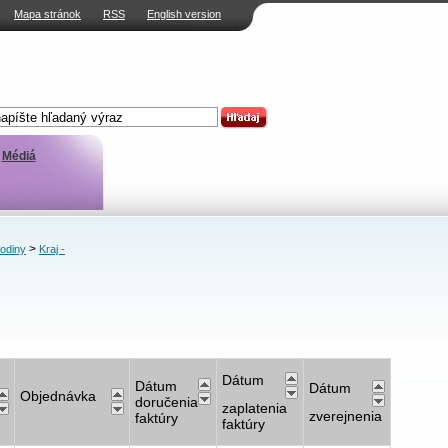
Mapa stránok
RSS
English version
Médiá
>
rodiny
Kraj -
Dátum
Dátum
Dátum
Objednávka
doručenia
zaplatenia
zverejnenia
faktúry
faktúry