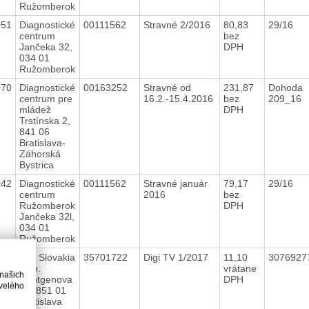
Ružomberok
051
Diagnostické
00111562
Stravné 2/2016
80,83
29/16
centrum
bez
Jančeka 32,
DPH
034 01
Ružomberok
070
Diagnostické
00163252
Stravné od
231,87
Dohoda
centrum pre
16.2.-15.4.2016
bez
209_16
mládež
DPH
Trstínska 2,
841 06
Bratislava-
Záhorská
Bystrica
042
Diagnostické
00111562
Stravné január
79,17
29/16
centrum
2016
bez
Ružomberok
DPH
Jančeka 32l,
034 01
Ružomberok
350
Digi Slovakia
35701722
Digi TV 1/2017
11,10
307692
s.r.o.
vrátane
 našich
Rontgenova
DPH
velého
26, 851 01
Bratislava