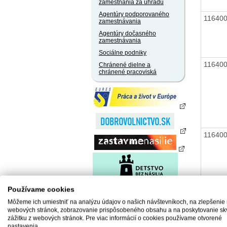
zamestnania za úhradu
Agentúry podporovaného
11640
zamestnávania
Agentúry dočasného
zamestnávania
Sociálne podniky
11640
Chránené dielne a
chránené pracoviská
11640
11640
Používame cookies
Môžeme ich umiestniť na analýzu údajov o našich návštevníkoch, na zlepšenie
webových stránok, zobrazovanie prispôsobeného obsahu a na poskytovanie sk
zážitku z webových stránok. Pre viac informácií o cookies používame otvorené
nastavenia.