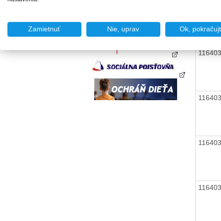
11640
Zamietnuť
Nie, uprav
Ok, pokračuj
11640
11640
11640
11640