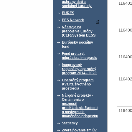
ochrany detí a
11640
sociálnej kurately
EURES
PES Network
Nástroje na
11640
prepojenie Európy
(CEF)/Systém EESSI
Európsky sociálny
fond
Fond pre azyl,
11640
migráciu a integráciu
Integrovaný
regionálny operačný
program 2014 - 2020
11640
Operačný program
Kvalita životného
prostredia
Národné projekty -
Oznámenia o
možnosti
predkladania žiadostí
11640
o poskytnutie
finančného príspevku
Štatistiky
Zverejňovanie zmlúv,