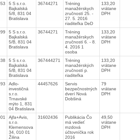
153
5 S s.r.o.
36744271
Tréning
133,20
Bajkalská
manažérskych
vrátane
5/8, 831 04
zručností 25. -
DPH
Bratislava
27. 5. 2016
riaditeľka DeD
099
5 S s.r.o.
36744271
Tréning
133,20
Bajkalská
manažérskych
vrátane
5/B, 831 04
zručností 6. - 8.
DPH
Bratislava
4. 2016 1
osoba
038
5 S s.r.o.
367444271
Tréning
133,20
Bajkalská
manažérských
vrátane
5/B, 831 04
zručností p.
DPH
Bratislava
riaditeľka
293
Adlo-
44457626
Servis
79
investičná
bezpečnostných
vrátane
s.r.o.
dverí Nová
DPH
Trnavské
Dobšiná
mýto 1, 831
04 Bratislava
001
Ajfa+Avis,
31602436
Publikácia Čo
49,50
s.r.o.
má vedieť
vrátane
Klemensova
mzdová
DPH
34, 010 01
účtovníčka rok
Žilina
2016