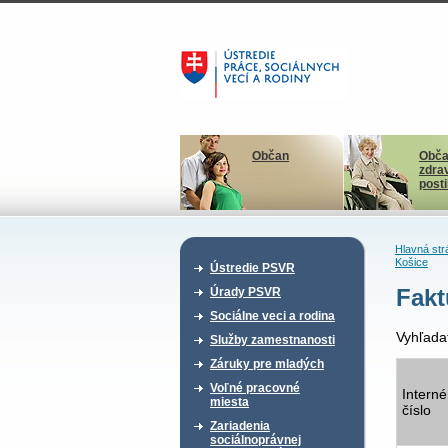
Občan
Obča
zdra
post
Hlavná str
Košice
Ústredie PSVR
Fakt
Úrady PSVR
Sociálne veci a rodina
Vyhľada
Služby zamestnanosti
Záruky pre mladých
Voľné pracovné
Interné
miesta
číslo
Zariadenia
sociálnoprávnej