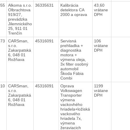
055
Alkoma s.r.o.
36335631
Kalibrácia
43,60
Olbrachtova
detektora CA
vrátane
919/27,
2000 a oprava
DPH
prevádzka
Jilemnického
25, 911 01
Trenčín
073
CARSman,
45316091
Servisná
106
s.r.o.
prehliadka +
vrátane
Zakarpatská
diagnostika
DPH
6, 048 01
motora +
Rožňava
výmena oleja,
3x filter osobný
automobil
Škoda Fábia
Combi
010
CARSman,
45316091
Oprava
1199
s.r.o.
Volkswagen
vrátane
Zakarpatská
Transporter
DPH
6, 048 01
výmena
Rožňava
vackovhého
hriadela+ložiská
vackového
hriadela 7x,
výmena
žeraviacich