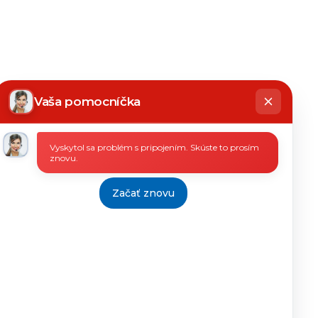
hatbot
íše
Vaša pomocníčka
Vyskytol sa problém s pripojením. Skúste to prosím
znovu.
Začať znovu