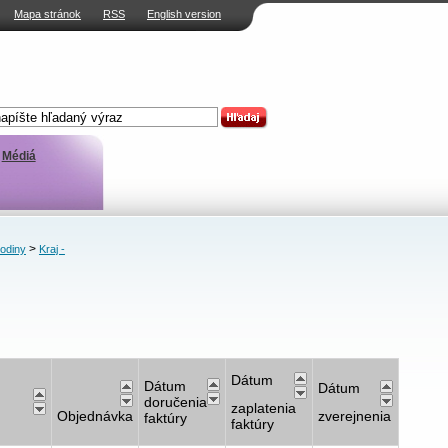
Mapa stránok
RSS
English version
Médiá
>
rodiny
Kraj -
Dátum
Dátum
Dátum
doručenia
zaplatenia
Objednávka
zverejnenia
faktúry
faktúry