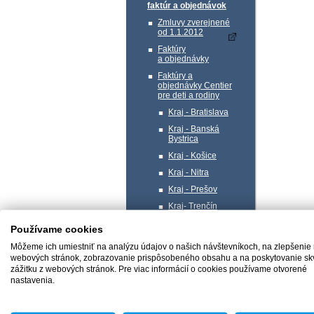
faktúr a objednávok
Zmluvy zverejnené
od 1.1.2012
Faktúry
a objednávky
Faktúry a
objednávky Centier
pre deti a rodiny
Kraj - Bratislava
Kraj - Banská
Bystrica
Kraj - Košice
Kraj - Nitra
Kraj - Prešov
Kraj- Trenčín
Kraj- Trnava
Používame cookies
Kraj - Žilina
Môžeme ich umiestniť na analýzu údajov o našich návštevníkoch, na zlepšenie
Profil verejného
webových stránok, zobrazovanie prispôsobeného obsahu a na poskytovanie sk
obstarávateľa
zážitku z webových stránok. Pre viac informácií o cookies používame otvorené
nastavenia.
Správa majetku