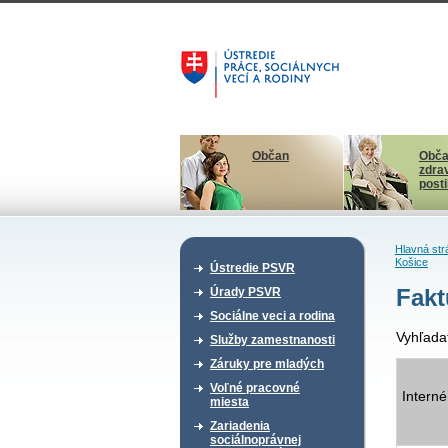
Občan
Obča
zdra
post
Hlavná str
Košice
Ústredie PSVR
Fakt
Úrady PSVR
Sociálne veci a rodina
Vyhľada
Služby zamestnanosti
Záruky pre mladých
Voľné pracovné
Interné
miesta
Zariadenia
sociálnoprávnej