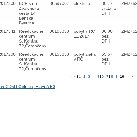
2017300
BCF s.r.o.
36597007
elektrina
80,77
ZM275
Zvolenská
vrátane
cesta 14,
DPH
Banská
Bystrica
2017341
Reedukačné
00163333
pobyt v RC
96.00
ZM275
centrum
11/2017
bez
S. Kollára
DPH
72,Čerenčany
2017290
Reedukačné
00163333
pobyt žiaka
69,57
ZM275
centrum
v RC
bez
S. Kollára
DPH
72,Čerenčany
<<
<
|
1
|
2
|
3
|
4
|
5
|
6
|
7
|
8
|
9
|
10
|
>
>>
na CDaR Gelnica, Hlavná 50