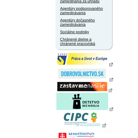
zamestnania za úhradu
Agentúry podporovaného
zamestnávania
Agentúry dočasného
zamestnávania
Sociálne podniky
Chránené dielne a
chránené pracoviská