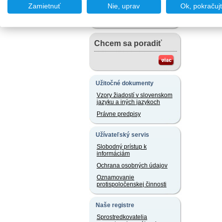
Chcem podať podnet
Zamietnuť
Nie, uprav
Ok, pokračuj
Chcem sa poradiť
Užitočné dokumenty
Vzory žiadostí v slovenskom
jazyku a iných jazykoch
Právne predpisy
Užívateľský servis
Slobodný prístup k
informáciám
Ochrana osobných údajov
Oznamovanie
protispoločenskej činnosti
Naše registre
Sprostredkovatelia