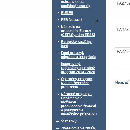
ochrany detí a
FA275
sociálnej kurately
EURES
PES Network
Nástroje na
FA275
prepojenie Európy
(CEF)/Systém EESSI
Európsky sociálny
fond
FA275
Fond pre azyl,
migráciu a integráciu
Integrovaný
regionálny operačný
program 2014 - 2020
Operačný program
Naspäť 
Kvalita životného
prostredia
Národné projekty -
Oznámenia o
možnosti
predkladania žiadostí
o poskytnutie
finančného príspevku
Štatistiky
Zverejňovanie zmlúv,