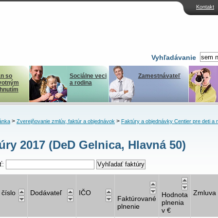
Kontakt
Vyhľadávanie
n so
Sociálne veci
Zamestnávateľ
votným
a rodina
ihnutím
>
>
ánka
Zverejňovanie zmlúv, faktúr a objednávok
Faktúry a objednávky Centier pre deti a 
úry 2017 (DeD Gelnica, Hlavná 50)
ť:
 číslo
Dodávateľ
IČO
Zmluva
Hodnota
Faktúrované
plnenia
plnenie
v €