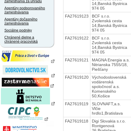
zamestnania za úhradu
14,Banská Bystrica
974 05
Agentúry podporovaného
zamestnávania
FA27619123
BCF s.r.o.
Agentúry dočasného
Zvolenská cesta
zamestnávania
14,Banská Bystrica
974 05
Sociálne podniky
Chránené dielne a
FA27619122
BCF s.r.o.
chránené pracoviská
Zvolenská cesta
14,Banská Bystrica
974 05
FA27619121
MAGNA Energia a.s.
Nitrianska 7555/18,
Piešťany
FA27619120
Východoslovenská
vodárenská
spoločnosť a.s.
Komenského
50,Košice
FA27619119
SLOVNAFT,a.s.
Vlčie
hrdlo1,Bratislava
FA27619118
Digi Slovakia s.r.o.
Rontgenová
26,Bratislava