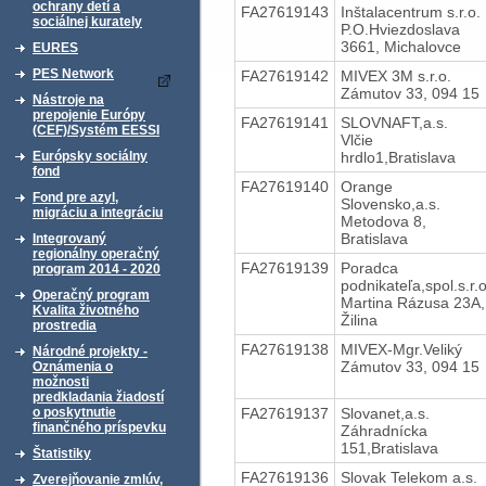
ochrany detí a
FA27619143
Inštalacentrum s.r.o.
sociálnej kurately
P.O.Hviezdoslava
3661, Michalovce
EURES
PES Network
FA27619142
MIVEX 3M s.r.o.
Zámutov 33, 094 15
Nástroje na
prepojenie Európy
FA27619141
SLOVNAFT,a.s.
(CEF)/Systém EESSI
Vlčie
hrdlo1,Bratislava
Európsky sociálny
fond
FA27619140
Orange
Fond pre azyl,
Slovensko,a.s.
migráciu a integráciu
Metodova 8,
Bratislava
Integrovaný
regionálny operačný
FA27619139
Poradca
program 2014 - 2020
podnikateľa,spol.s.r.o
Operačný program
Martina Rázusa 23A,
Kvalita životného
Žilina
prostredia
FA27619138
MIVEX-Mgr.Veliký
Národné projekty -
Zámutov 33, 094 15
Oznámenia o
možnosti
predkladania žiadostí
FA27619137
Slovanet,a.s.
o poskytnutie
finančného príspevku
Záhradnícka
151,Bratislava
Štatistiky
FA27619136
Slovak Telekom a.s.
Zverejňovanie zmlúv,