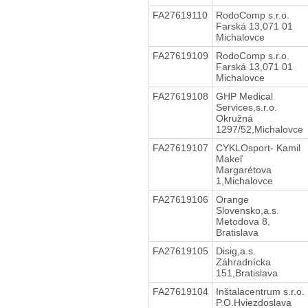
FA27619110
RodoComp s.r.o.
Farská 13,071 01
Michalovce
FA27619109
RodoComp s.r.o.
Farská 13,071 01
Michalovce
FA27619108
GHP Medical
Services,s.r.o.
Okružná
1297/52,Michalovce
FA27619107
CYKLOsport- Kamil
Makeľ
Margarétova
1,Michalovce
FA27619106
Orange
Slovensko,a.s.
Metodova 8,
Bratislava
FA27619105
Disig,a.s.
Záhradnícka
151,Bratislava
FA27619104
Inštalacentrum s.r.o.
P.O.Hviezdoslava