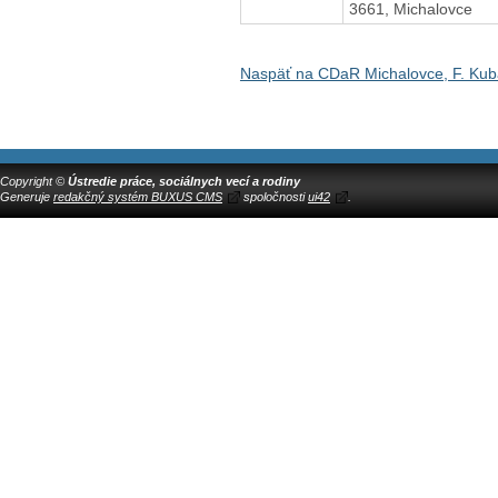
3661, Michalovce
Naspäť na CDaR Michalovce, F. Kub
Copyright ©
Ústredie práce, sociálnych vecí a rodiny
Generuje
redakčný systém BUXUS CMS
spoločnosti
ui42
.