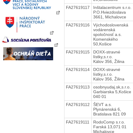
FA27619117
Inštalacentrum s.r.o.
P.O.Hviezdoslava
3661, Michalovce
FA27619116
Východoslovenská
vodárenská
spoločnosť a.s.
Komenského
50,Košice
FA27619115
DOXX-stravné
lístky,s.r.o.
Kálov 356, Žilina
FA27619114
DOXX-stravné
lístky,s.r.o.
Kálov 356, Žilina
FA27619113
osobnyudaj.sk,s.r.o.
Garbiarska 5,Košice
040 01
FA27619112
ŠEVT a.s.
Plynárenská 6,
Bratislava 821 09
FA27619111
RodoComp s.r.o.
Farská 13,071 01
Michalovce