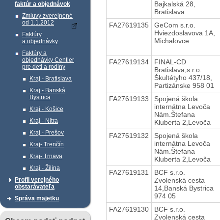
Bajkalská 28,
faktúr a objednávok
Bratislava
Zmluvy zverejnené
od 1.1.2012
FA27619135
GeCom s.r.o.
Hviezdoslavova 1A,
Faktúry
Michalovce
a objednávky
Faktúry a
objednávky Centier
FA27619134
FINAL-CD
pre deti a rodiny
Bratislava,s.r.o.
Škultétyho 437/18,
Kraj - Bratislava
Partizánske 958 01
Kraj - Banská
Bystrica
FA27619133
Spojená škola
internátna Levoča
Kraj - Košice
Nám.Štefana
Kraj - Nitra
Kluberta 2,Levoča
Kraj - Prešov
FA27619132
Spojená škola
internátna Levoča
Kraj- Trenčín
Nám.Štefana
Kraj- Trnava
Kluberta 2,Levoča
Kraj - Žilina
FA27619131
BCF s.r.o.
Zvolenská cesta
Profil verejného
obstarávateľa
14,Banská Bystrica
974 05
Správa majetku
FA27619130
BCF s.r.o.
Zvolenská cesta