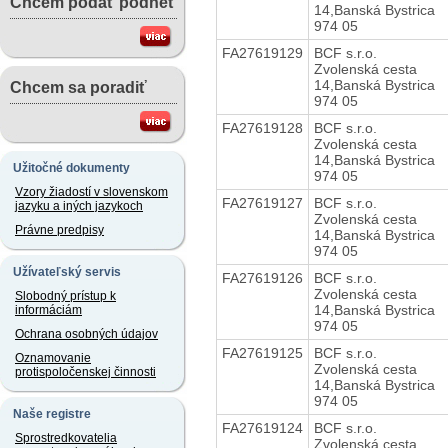
Chcem podať podnet
14,Banská Bystrica
974 05
FA27619129
BCF s.r.o.
Zvolenská cesta
14,Banská Bystrica
Chcem sa poradiť
974 05
FA27619128
BCF s.r.o.
Zvolenská cesta
14,Banská Bystrica
Užitočné dokumenty
974 05
Vzory žiadostí v slovenskom
FA27619127
BCF s.r.o.
jazyku a iných jazykoch
Zvolenská cesta
Právne predpisy
14,Banská Bystrica
974 05
Užívateľský servis
FA27619126
BCF s.r.o.
Zvolenská cesta
Slobodný prístup k
14,Banská Bystrica
informáciám
974 05
Ochrana osobných údajov
FA27619125
BCF s.r.o.
Oznamovanie
Zvolenská cesta
protispoločenskej činnosti
14,Banská Bystrica
974 05
Naše registre
FA27619124
BCF s.r.o.
Sprostredkovatelia
Zvolenská cesta