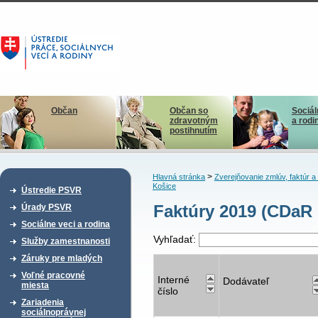
Občan
Občan so
Sociál
zdravotným
a rodi
postihnutím
>
Hlavná stránka
Zverejňovanie zmlúv, faktúr 
Košice
Ústredie PSVR
Faktúry 2019 (CDaR 
Úrady PSVR
Sociálne veci a rodina
Vyhľadať:
Služby zamestnanosti
Záruky pre mladých
Voľné pracovné
Interné
Dodávateľ
miesta
číslo
Zariadenia
sociálnoprávnej