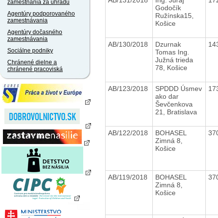
zamestnania za úhradu
Godočík
Agentúry podporovaného
Ružínska15,
zamestnávania
Košice
Agentúry dočasného
zamestnávania
AB/130/2018
Dzurnak
14
Sociálne podniky
Tomas Ing.
Južná trieda
Chránené dielne a
78, Košice
chránené pracoviská
AB/123/2018
SPDDD Úsmev
17
ako dar
Ševčenkova
21, Bratislava
AB/122/2018
BOHASEL
37
Zimná 8,
Košice
AB/119/2018
BOHASEL
37
Zimná 8,
Košice