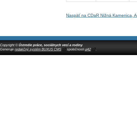
Naspäť na CDaR Nižná Kamenica, Ad
Copyright ©
Ústredie práce, sociálnych vecí a rodiny
Generuje
redakčný systém BUXUS CMS
spoločnosti
ui42
.