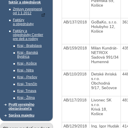
Plzenská 59,
faktúr a objednávok
Košice
Zmluvy zverejnené
od 1.1.2012
Faktúry
AB/137/2018
GoBaKo, s.r.o.
36
a objednávky
Holubyho 12,
Košice
Faktúry a
objednávky Centier
pre deti a rodiny
Kraj - Bratislava
AB/159/2018
Milan Kundrát-
43
NETROX
Kraj - Banská
Bystrica
Sadová 991/34
Humenné
Kraj - Košice
Kraj - Nitra
AB/110/2018
Detské ihriská
44
Kraj - Prešov
s.r.o.
Obchodná
Kraj- Trenčín
9/17, Sečovce
Kraj- Trnava
Kraj - Žilina
AB/117/2018
Livonec SK
48
s.r.o.
Profil verejného
obstarávateľa
Krivá 18,
Košice
Správa majetku
AB/129/2018
Ing. Igor Hudák
41