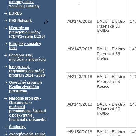
ochrany detí a
.
sociálnej kurately
EURES
PES Network
AB/146/2018
BALU - Elektro
14
Plzenská 59,
Nástroje na
Košice
prepojenie Európy
(CEF)/Systém EESSI
Európsky sociálny
fond
AB/147/2018
BALU - Elektro
14
Plzenská 59,
Fond pre azyl,
Košice
migráciu a integráciu
Integrovaný
regionálny operačný
program 2014 - 2020
AB/148/2018
BALU - Elektro
14
Plzenská 59,
Operačný program
Košice
Kvalita životného
prostredia
Národné projekty -
Oznámenia o
AB/149/2018
BALU - Elektro
14
možnosti
Plzenská 59,
predkladania žiadostí
Košice
o poskytnutie
finančného príspevku
Štatistiky
AB/150/2018
BALU - Elektro
14
Zverejňovanie zmlúv,