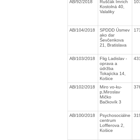
AB/92/2018
Ruščák Imrich
10
Kostolná 40,
Valaliky
AB/104/2018
SPDDD Úsmev
17
ako dar
Ševčenkova
21, Bratislava
AB/103/2018
Flig Ladislav -
43
oprava a
údržba
Tokajícka 14,
Košice
AB/102/2018
Miro vo-ku-
37
p,Miroslav
Mičko
Bačkovík 3
AB/100/2018
Psychosociálne
31
centrum
Lofflerova 2,
Košice