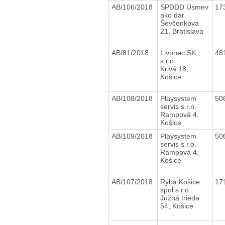
AB/106/2018
SPDDD Úsmev
17
ako dar
Ševčenkova
21, Bratislava
AB/81/2018
Livonec SK,
48
s.r.o.
Krivá 18,
Košice
AB/108/2018
Playsystem
50
servis s.r.o.
Rampová 4,
Košice
AB/109/2018
Playsystem
50
servis s.r.o.
Rampová 4,
Košice
AB/107/2018
Ryba Košice
17
spol.s.r.o.
Južná trieda
54, Košice