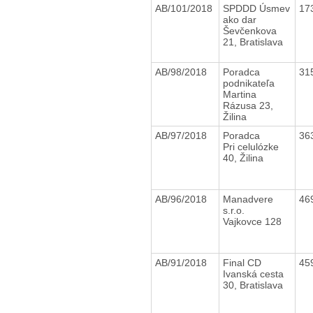
AB/101/2018
SPDDD Úsmev
17
ako dar
Ševčenkova
21, Bratislava
AB/98/2018
Poradca
31
podnikateľa
Martina
Rázusa 23,
Žilina
AB/97/2018
Poradca
36
Pri celulózke
40, Žilina
AB/96/2018
Manadvere
46
s.r.o.
Vajkovce 128
AB/91/2018
Final CD
45
Ivanská cesta
30, Bratislava