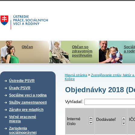
Občan
Občan so
Sociál
zdravotným
a rodi
postihnutím
>
Hlavná stránka
Zverejňovanie zmlúv, faktúr 
Košice
Ústredie PSVR
Objednávky 2018 (D
Úrady PSVR
Sociálne veci a rodina
Vyhľadať:
Služby zamestnanosti
Záruky pre mladých
Voľné pracovné
Interné
Dodávateľ
IČ
miesta
číslo
Zariadenia
sociálnoprávnej