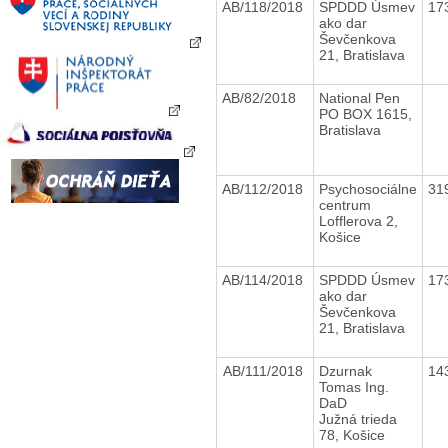
AB/118/2018
SPDDD Úsmev
17
ako dar
Ševčenkova
21, Bratislava
AB/82/2018
National Pen
PO BOX 1615,
Bratislava
AB/112/2018
Psychosociálne
31
centrum
Lofflerova 2,
Košice
AB/114/2018
SPDDD Úsmev
17
ako dar
Ševčenkova
21, Bratislava
AB/111/2018
Dzurnak
14
Tomas Ing.
DaD
Južná trieda
78, Košice