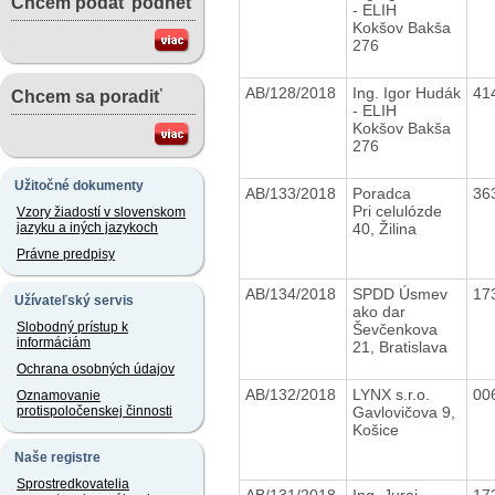
Chcem podať podnet
- ELIH
Kokšov Bakša
276
AB/128/2018
Ing. Igor Hudák
41
Chcem sa poradiť
- ELIH
Kokšov Bakša
276
Užitočné dokumenty
AB/133/2018
Poradca
36
Pri celulózde
Vzory žiadostí v slovenskom
40, Žilina
jazyku a iných jazykoch
Právne predpisy
AB/134/2018
SPDD Úsmev
17
Užívateľský servis
ako dar
Slobodný prístup k
Ševčenkova
informáciám
21, Bratislava
Ochrana osobných údajov
AB/132/2018
LYNX s.r.o.
00
Oznamovanie
Gavlovičova 9,
protispoločenskej činnosti
Košice
Naše registre
Sprostredkovatelia
AB/131/2018
Ing. Juraj
17