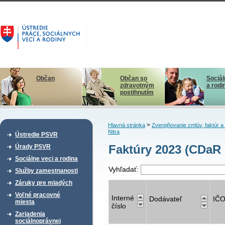
Občan
Občan so
Sociál
zdravotným
a rodi
postihnutím
>
Hlavná stránka
Zverejňovanie zmlúv, faktúr 
Nitra
Ústredie PSVR
Faktúry 2023 (CDaR 
Úrady PSVR
Sociálne veci a rodina
Vyhľadať:
Služby zamestnanosti
Záruky pre mladých
Voľné pracovné
Interné
Dodávateľ
IČ
miesta
číslo
Zariadenia
sociálnoprávnej