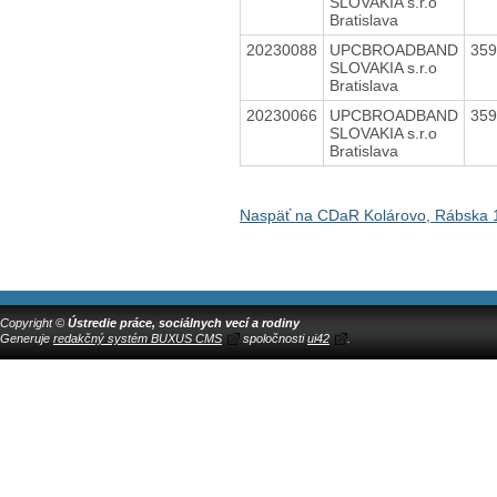
SLOVAKIA s.r.o
Bratislava
20230088
UPCBROADBAND
35
SLOVAKIA s.r.o
Bratislava
20230066
UPCBROADBAND
35
SLOVAKIA s.r.o
Bratislava
Naspäť na CDaR Kolárovo, Rábska 
Copyright ©
Ústredie práce, sociálnych vecí a rodiny
Generuje
redakčný systém BUXUS CMS
spoločnosti
ui42
.