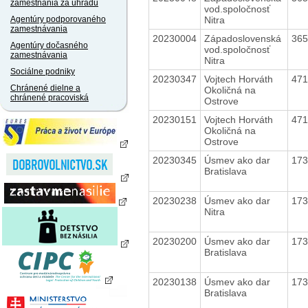
zamestnania za úhradu
vod.spoločnosť
Nitra
Agentúry podporovaného
zamestnávania
20230004
Západoslovenská
36
Agentúry dočasného
vod.spoločnosť
zamestnávania
Nitra
Sociálne podniky
20230347
Vojtech Horváth
47
Chránené dielne a
Okoličná na
chránené pracoviská
Ostrove
20230151
Vojtech Horváth
47
Okoličná na
Ostrove
20230345
Úsmev ako dar
17
Bratislava
20230238
Úsmev ako dar
17
Nitra
20230200
Úsmev ako dar
17
Bratislava
20230138
Úsmev ako dar
17
Bratislava