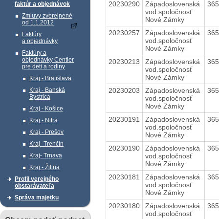
20230290
Západoslovenská
36
faktúr a objednávok
vod.spoločnosť
Zmluvy zverejnené
Nové Zámky
od 1.1.2012
20230257
Západoslovenská
36
Faktúry
vod.spoločnosť
a objednávky
Nové Zámky
Faktúry a
objednávky Centier
20230213
Západoslovenská
36
pre deti a rodiny
vod.spoločnosť
Nové Zámky
Kraj - Bratislava
20230203
Západoslovenská
36
Kraj - Banská
Bystrica
vod.spoločnosť
Nové Zámky
Kraj - Košice
20230191
Západoslovenská
36
Kraj - Nitra
vod.spoločnosť
Kraj - Prešov
Nové Zámky
Kraj- Trenčín
20230190
Západoslovenská
36
vod.spoločnosť
Kraj- Trnava
Nové Zámky
Kraj - Žilina
20230181
Západoslovenská
36
Profil verejného
vod.spoločnosť
obstarávateľa
Nové Zámky
Správa majetku
20230180
Západoslovenská
36
vod.spoločnosť