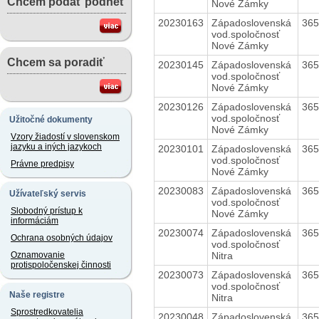
Chcem podať podnet
Nové Zámky
20230163
Západoslovenská
36
vod.spoločnosť
Nové Zámky
Chcem sa poradiť
20230145
Západoslovenská
36
vod.spoločnosť
Nové Zámky
20230126
Západoslovenská
36
vod.spoločnosť
Užitočné dokumenty
Nové Zámky
Vzory žiadostí v slovenskom
jazyku a iných jazykoch
20230101
Západoslovenská
36
vod.spoločnosť
Právne predpisy
Nové Zámky
20230083
Západoslovenská
36
Užívateľský servis
vod.spoločnosť
Slobodný prístup k
Nové Zámky
informáciám
20230074
Západoslovenská
36
Ochrana osobných údajov
vod.spoločnosť
Nitra
Oznamovanie
protispoločenskej činnosti
20230073
Západoslovenská
36
vod.spoločnosť
Naše registre
Nitra
Sprostredkovatelia
20230048
Západoslovenská
36