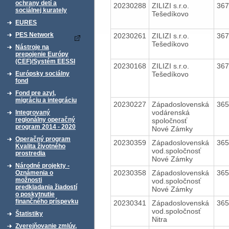
ochrany detí a
20230288
ZILIZI s.r.o.
36
sociálnej kurately
Tešedíkovo
EURES
PES Network
20230261
ZILIZI s.r.o.
36
Tešedíkovo
Nástroje na
prepojenie Európy
(CEF)/Systém EESSI
20230168
ZILIZI s.r.o.
36
Tešedíkovo
Európsky sociálny
fond
Fond pre azyl,
migráciu a integráciu
20230227
Západoslovenská
36
vodárenská
Integrovaný
regionálny operačný
spoločnosť
program 2014 - 2020
Nové Zámky
Operačný program
20230359
Západoslovenská
36
Kvalita životného
vod.spoločnosť
prostredia
Nové Zámky
Národné projekty -
20230358
Západoslovenská
36
Oznámenia o
možnosti
vod.spoločnosť
predkladania žiadostí
Nové Zámky
o poskytnutie
finančného príspevku
20230341
Západoslovenská
36
vod.spoločnosť
Štatistiky
Nitra
Zverejňovanie zmlúv,