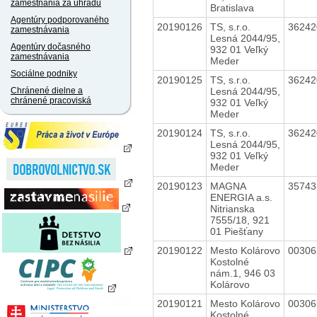
zamestnania za úhradu
Bratislava
Agentúry podporovaného
20190126
TS, s.r.o.
3624
zamestnávania
Lesná 2044/95,
Agentúry dočasného
932 01 Veľký
zamestnávania
Meder
Sociálne podniky
20190125
TS, s.r.o.
3624
Lesná 2044/95,
Chránené dielne a
chránené pracoviská
932 01 Veľký
Meder
20190124
TS, s.r.o.
3624
Lesná 2044/95,
932 01 Veľký
Meder
20190123
MAGNA
3574
ENERGIA a.s.
Nitrianska
7555/18, 921
01 Piešťany
20190122
Mesto Kolárovo
0030
Kostolné
nám.1, 946 03
Kolárovo
20190121
Mesto Kolárovo
0030
Kostolné