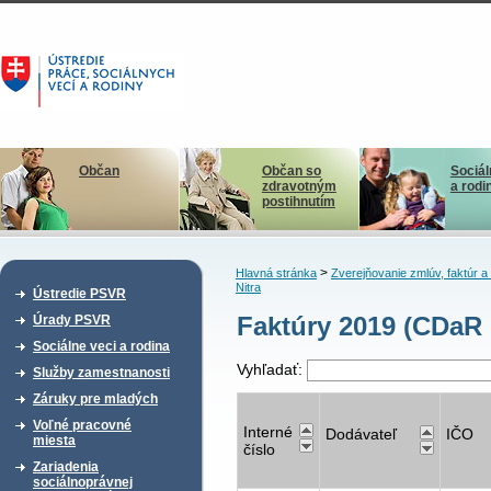
Občan
Občan so
Sociál
zdravotným
a rodi
postihnutím
>
Hlavná stránka
Zverejňovanie zmlúv, faktúr 
Nitra
Ústredie PSVR
Faktúry 2019 (CDaR 
Úrady PSVR
Sociálne veci a rodina
Vyhľadať:
Služby zamestnanosti
Záruky pre mladých
Voľné pracovné
Interné
Dodávateľ
IČO
miesta
číslo
Zariadenia
sociálnoprávnej