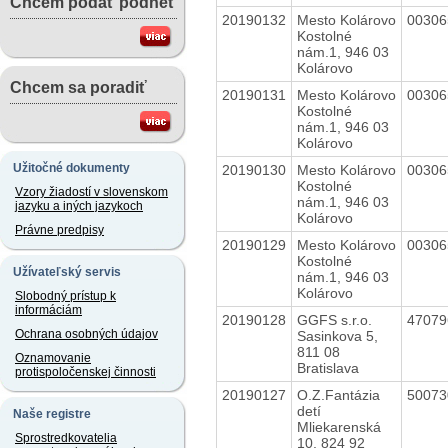
Chcem podať podnet
20190132
Mesto Kolárovo
0030
Kostolné
nám.1, 946 03
Kolárovo
Chcem sa poradiť
20190131
Mesto Kolárovo
0030
Kostolné
nám.1, 946 03
Kolárovo
Užitočné dokumenty
20190130
Mesto Kolárovo
0030
Kostolné
Vzory žiadostí v slovenskom
nám.1, 946 03
jazyku a iných jazykoch
Kolárovo
Právne predpisy
20190129
Mesto Kolárovo
0030
Kostolné
Užívateľský servis
nám.1, 946 03
Kolárovo
Slobodný prístup k
informáciám
20190128
GGFS s.r.o.
4707
Ochrana osobných údajov
Sasinkova 5,
811 08
Oznamovanie
Bratislava
protispoločenskej činnosti
20190127
O.Z.Fantázia
5007
detí
Naše registre
Mliekarenská
Sprostredkovatelia
10, 824 92