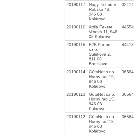
20190117
Nagy Tichomír
3241
Rábska 49,
946 03
Kolárovo
20190116
Attila Fekete
4455
Vrbová 11, 946
03 Kolárovo
20190115
B2B Partner
4441
s.r.o.
Šulekova 2,
811 06
Bratislava
20190114
GútaNet s.r.o.
3656
Horný rad 19,
946 03
Kolárovo
20190113
GútaNet s.r.o.
3656
Horný rad 19,
946 03
Kolárovo
20190112
GútaNet s.r.o.
3656
Horný rad 19,
946 03
Kolárovo