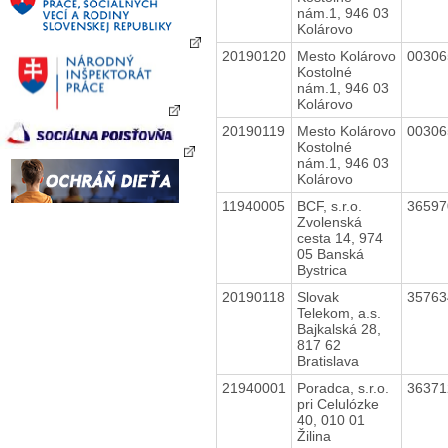
nám.1, 946 03
Kolárovo
20190120
Mesto Kolárovo
0030
Kostolné
nám.1, 946 03
Kolárovo
20190119
Mesto Kolárovo
0030
Kostolné
nám.1, 946 03
Kolárovo
11940005
BCF, s.r.o.
3659
Zvolenská
cesta 14, 974
05 Banská
Bystrica
20190118
Slovak
3576
Telekom, a.s.
Bajkalská 28,
817 62
Bratislava
21940001
Poradca, s.r.o.
3637
pri Celulózke
40, 010 01
Žilina