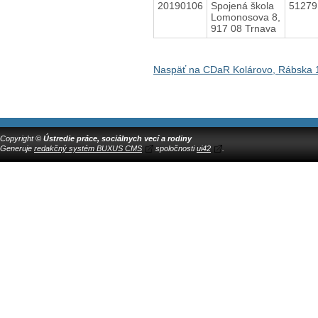
20190106
Spojená škola
5127
Lomonosova 8,
917 08 Trnava
Naspäť na CDaR Kolárovo, Rábska 
Copyright ©
Ústredie práce, sociálnych vecí a rodiny
Generuje
redakčný systém BUXUS CMS
spoločnosti
ui42
.