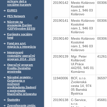
ochrany detí a
20190142
Mesto Kolárovo
0030
sociálnej kurately
Kostolné
nám.1, 946 03
EURES
Kolárovo
PES Network
20190141
Mesto Kolárovo
0030
Nástroje na
Kostolné
prepojenie Európy
nám.1, 946 03
(CEF)/Systém EESSI
Kolárovo
Európsky sociálny
fond
20190140
Mesto Kolárovo
0030
Kostolné
Fond pre azyl,
nám.1, 946 03
migráciu a integráciu
Kolárovo
Integrovaný
regionálny operačný
20190139
Mgr. Peter
4126
program 2014 - 2020
Kollárovič
Ul.Práce
Operačný program
442/55, 945 01
Kvalita životného
Komárno
prostredia
Národné projekty -
11940006
BCF, s.r.o.
3659
Oznámenia o
Zvolenská
možnosti
cesta 14, 974
predkladania žiadostí
05 Banská
o poskytnutie
Bystrica
finančného príspevku
20190138
C-Service,
4568
Štatistiky
s.r.o.
Zverejňovanie zmlúv,