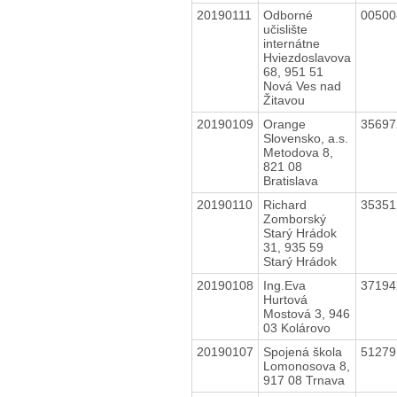
20190111
Odborné
0050
učislište
internátne
Hviezdoslavova
68, 951 51
Nová Ves nad
Žitavou
20190109
Orange
3569
Slovensko, a.s.
Metodova 8,
821 08
Bratislava
20190110
Richard
3535
Zomborský
Starý Hrádok
31, 935 59
Starý Hrádok
20190108
Ing.Eva
3719
Hurtová
Mostová 3, 946
03 Kolárovo
20190107
Spojená škola
5127
Lomonosova 8,
917 08 Trnava