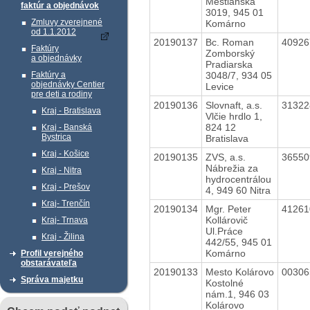
Meštianska
faktúr a objednávok
3019, 945 01
Zmluvy zverejnené
Komárno
od 1.1.2012
20190137
Bc. Roman
4092
Faktúry
Zomborský
a objednávky
Pradiarska
3048/7, 934 05
Faktúry a
objednávky Centier
Levice
pre deti a rodiny
20190136
Slovnaft, a.s.
3132
Kraj - Bratislava
Vlčie hrdlo 1,
824 12
Kraj - Banská
Bystrica
Bratislava
Kraj - Košice
20190135
ZVS, a.s.
3655
Nábrežia za
Kraj - Nitra
hydrocentrálou
Kraj - Prešov
4, 949 60 Nitra
Kraj- Trenčín
20190134
Mgr. Peter
4126
Kollárovič
Kraj- Trnava
Ul.Práce
Kraj - Žilina
442/55, 945 01
Komárno
Profil verejného
obstarávateľa
20190133
Mesto Kolárovo
0030
Správa majetku
Kostolné
nám.1, 946 03
Kolárovo