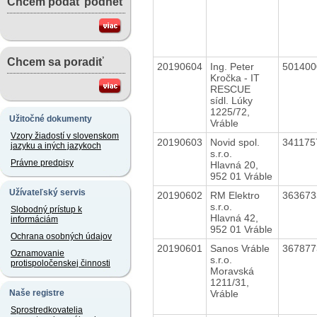
Chcem podať podnet
Chcem sa poradiť
20190604
Ing. Peter
50140
Kročka - IT
RESCUE
sídl. Lúky
1225/72,
Užitočné dokumenty
Vráble
Vzory žiadostí v slovenskom
20190603
Novid spol.
34117
jazyku a iných jazykoch
s.r.o.
Právne predpisy
Hlavná 20,
952 01 Vráble
Užívateľský servis
20190602
RM Elektro
36367
s.r.o.
Slobodný prístup k
Hlavná 42,
informáciám
952 01 Vráble
Ochrana osobných údajov
20190601
Sanos Vráble
36787
Oznamovanie
s.r.o.
protispoločenskej činnosti
Moravská
1211/31,
Vráble
Naše registre
Sprostredkovatelia