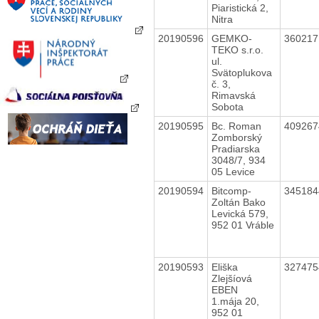
Piaristická 2,
Nitra
20190596
GEMKO-
36021
TEKO s.r.o.
ul.
Svätoplukova
č. 3,
Rimavská
Sobota
20190595
Bc. Roman
40926
Zomborský
Pradiarska
3048/7, 934
05 Levice
20190594
Bitcomp-
34518
Zoltán Bako
Levická 579,
952 01 Vráble
20190593
Eliška
32747
Zlejšíová
EBEN
1.mája 20,
952 01