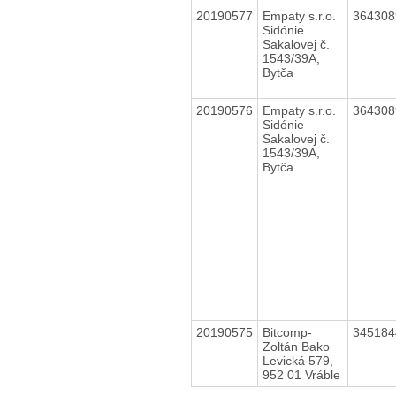
20190577
Empaty s.r.o.
36430
Sidónie
Sakalovej č.
1543/39A,
Bytča
20190576
Empaty s.r.o.
36430
Sidónie
Sakalovej č.
1543/39A,
Bytča
20190575
Bitcomp-
34518
Zoltán Bako
Levická 579,
952 01 Vráble