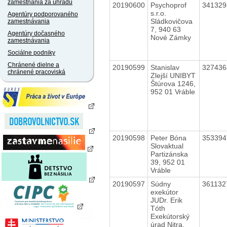
zamestnania za úhradu
20190600
Psychoprof
34132
s.r.o.
Agentúry podporovaného
Sládkovičova
zamestnávania
7, 940 63
Agentúry dočasného
Nové Zámky
zamestnávania
Sociálne podniky
Chránené dielne a
20190599
Stanislav
32743
chránené pracoviská
Zlejší UNIBYT
Štúrova 1246,
952 01 Vráble
20190598
Peter Bóna
35339
Slovaktual
Partizánska
39, 952 01
Vráble
20190597
Súdny
36113
exekútor
JUDr. Erik
Tóth
Exekútorský
úrad Nitra,