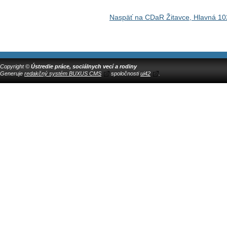
Naspäť na CDaR Žitavce, Hlavná 10
Copyright ©
Ústredie práce, sociálnych vecí a rodiny
Generuje
redakčný systém BUXUS CMS
spoločnosti
ui42
.