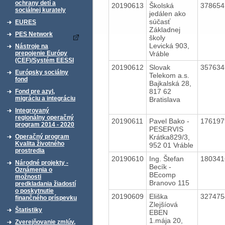
ochrany detí a
20190613
Školská
37865
sociálnej kurately
jedálen ako
súčasť
EURES
Základnej
PES Network
školy
Levická 903,
Nástroje na
Vráble
prepojenie Európy
(CEF)/Systém EESSI
20190612
Slovak
35763
Európsky sociálny
Telekom a.s.
fond
Bajkalská 28,
817 62
Fond pre azyl,
migráciu a integráciu
Bratislava
Integrovaný
regionálny operačný
20190611
Pavel Bako -
17619
program 2014 - 2020
PESERVIS
Krátka829/3,
Operačný program
Kvalita životného
952 01 Vráble
prostredia
20190610
Ing. Štefan
18034
Národné projekty -
Becík -
Oznámenia o
BEcomp
možnosti
Branovo 115
predkladania žiadostí
o poskytnutie
20190609
Eliška
32747
finančného príspevku
Zlejšíová
Štatistiky
EBEN
1.mája 20,
Zverejňovanie zmlúv,