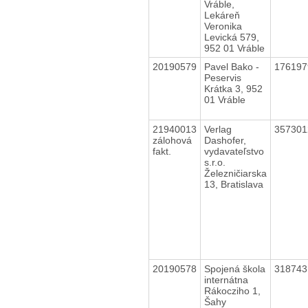
Vráble,
Lekáreň
Veronika
Levická 579,
952 01 Vráble
20190579
Pavel Bako -
17619
Peservis
Krátka 3, 952
01 Vráble
21940013
Verlag
35730
zálohová
Dashofer,
fakt.
vydavateľstvo
s.r.o.
Železničiarska
13, Bratislava
20190578
Spojená škola
31874
internátna
Rákocziho 1,
Šahy