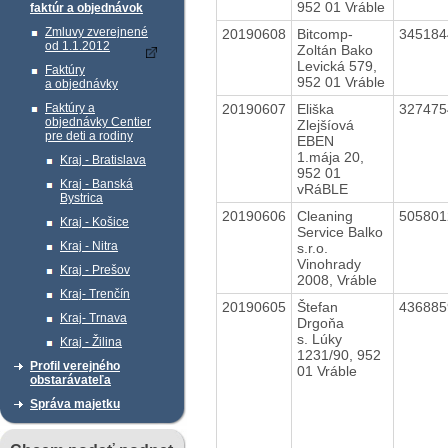
952 01 Vráble
faktúr a objednávok
Zmluvy zverejnené
20190608
Bitcomp-
34518
od 1.1.2012
Zoltán Bako
Levická 579,
Faktúry
952 01 Vráble
a objednávky
20190607
Eliška
32747
Faktúry a
objednávky Centier
Zlejšíová
pre deti a rodiny
EBEN
1.mája 20,
Kraj - Bratislava
952 01
Kraj - Banská
vRáBLE
Bystrica
20190606
Cleaning
50580
Kraj - Košice
Service Balko
Kraj - Nitra
s.r.o.
Vinohrady
Kraj - Prešov
2008, Vráble
Kraj- Trenčín
20190605
Štefan
43688
Kraj- Trnava
Drgoňa
s. Lúky
Kraj - Žilina
1231/90, 952
Profil verejného
01 Vráble
obstarávateľa
Správa majetku