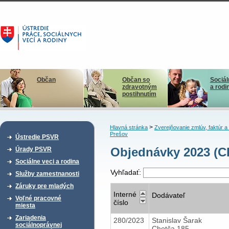
Občan
Občan so
Sociál
zdravotným
a rodi
postihnutím
>
Hlavná stránka
Zverejňovanie zmlúv, faktúr 
Prešov
Ústredie PSVR
Objednávky 2023 (CD
Úrady PSVR
Sociálne veci a rodina
Vyhľadať:
Služby zamestnanosti
Záruky pre mladých
Interné
Dodávateľ
Voľné pracovné
číslo
miesta
Zariadenia
280/2023
Stanislav Šarak
sociálnoprávnej
Chotča 185