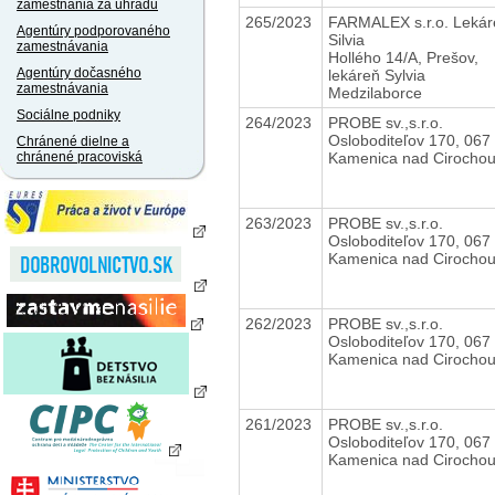
zamestnania za úhradu
265/2023
FARMALEX s.r.o. Lekár
Agentúry podporovaného
Silvia
zamestnávania
Hollého 14/A, Prešov,
Agentúry dočasného
lekáreň Sylvia
zamestnávania
Medzilaborce
Sociálne podniky
264/2023
PROBE sv.,s.r.o.
Osloboditeľov 170, 067
Chránené dielne a
Kamenica nad Cirocho
chránené pracoviská
263/2023
PROBE sv.,s.r.o.
Osloboditeľov 170, 067
Kamenica nad Cirocho
262/2023
PROBE sv.,s.r.o.
Osloboditeľov 170, 067
Kamenica nad Cirocho
261/2023
PROBE sv.,s.r.o.
Osloboditeľov 170, 067
Kamenica nad Cirocho