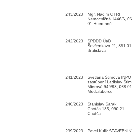
243/2023
Mgr. Nadim OTRI
Nemocničná 1446/6, 0
01 Huemnné
242/2023
SPDDD ÚaD
Ševčenkova 21, 851 01
Bratislava
241/2023
Svetlana Štimová INPO
zastúpení Ladislav Šti
Mierová 949/93, 068 01
Medzilaborce
240/2023
Stanislav Šarak
Chotča 185, 090 21
Chotča
239/2023
Pavel Kulik STAVEBNIN