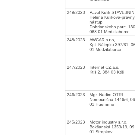
249/2023
Pavel Kulik STAVEBNIN
Helena Kuliková-právny
nástup
Dobrianskeho parc. 130
068 01 Medzilaborce
248/2023
AWCAR s.r.o,
Kpt. Nálepku 397/61, 0
01 Medzilaborce
247/2023
Internet CZ,a.s.
Ktiš 2, 384 03 Ktiš
246/2023
Mgr. Nadim OTRI
Nemocničná 1446/6, 0
01 Huemnné
245/2023
Motor industry s.r.o.
Bokšanská 1353/19, 09
01 Stropkov