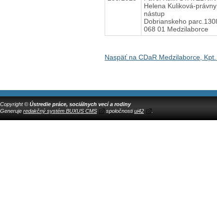
Helena Kuliková-právny
nástup
Dobrianskeho parc.130
068 01 Medzilaborce
Naspäť na CDaR Medzilaborce, Kpt.
Copyright ©
Ústredie práce, sociálnych vecí a rodiny
Generuje
redakčný systém BUXUS CMS
spoločnosti
ui42
.