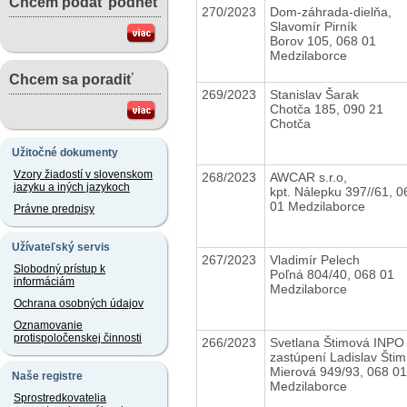
Chcem podať podnet
270/2023
Dom-záhrada-dielňa,
Slavomír Pirník
Borov 105, 068 01
Medzilaborce
Chcem sa poradiť
269/2023
Stanislav Šarak
Chotča 185, 090 21
Chotča
Užitočné dokumenty
Vzory žiadostí v slovenskom
268/2023
AWCAR s.r.o,
jazyku a iných jazykoch
kpt. Nálepku 397//61, 0
01 Medzilaborce
Právne predpisy
Užívateľský servis
267/2023
Vladimír Pelech
Slobodný prístup k
Poľná 804/40, 068 01
informáciám
Medzilaborce
Ochrana osobných údajov
Oznamovanie
protispoločenskej činnosti
266/2023
Svetlana Štimová INPO
zastúpení Ladislav Šti
Mierová 949/93, 068 01
Naše registre
Medzilaborce
Sprostredkovatelia