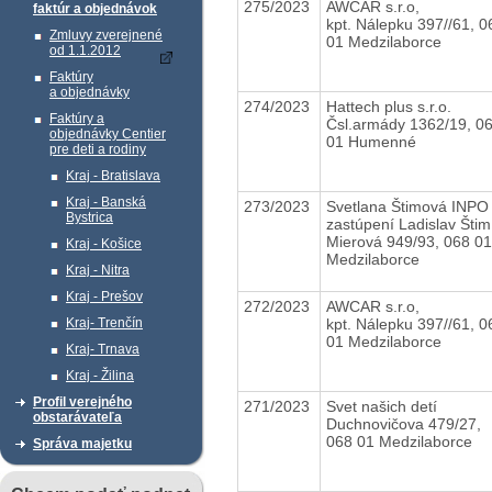
275/2023
AWCAR s.r.o,
faktúr a objednávok
kpt. Nálepku 397//61, 0
Zmluvy zverejnené
01 Medzilaborce
od 1.1.2012
Faktúry
a objednávky
274/2023
Hattech plus s.r.o.
Faktúry a
Čsl.armády 1362/19, 0
objednávky Centier
01 Humenné
pre deti a rodiny
Kraj - Bratislava
Kraj - Banská
273/2023
Svetlana Štimová INPO
Bystrica
zastúpení Ladislav Šti
Mierová 949/93, 068 01
Kraj - Košice
Medzilaborce
Kraj - Nitra
Kraj - Prešov
272/2023
AWCAR s.r.o,
kpt. Nálepku 397//61, 0
Kraj- Trenčín
01 Medzilaborce
Kraj- Trnava
Kraj - Žilina
Profil verejného
271/2023
Svet našich detí
obstarávateľa
Duchnovičova 479/27,
068 01 Medzilaborce
Správa majetku