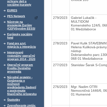
ochrany detí a
sociálnej kurately
EURES
PES Network
279/2023
Gabriel Lukačik -
MULTIDOM
Nástroje na
Komenského 124/5, 06
prepojenie Európy
(CEF)/Systém EESSI
01 Medzilaborce
Európsky sociálny
fond
278/2023
Pavel Kulik STAVEBNIN
Fond pre azyl,
Helena Kuliková-právny
migráciu a integráciu
nástup
Integrovaný
Dobrianskeho parc.130
regionálny operačný
068 01 Medzilaborce
program 2014 - 2020
277/2023
Stanislav Šarak S-Co
Operačný program
Kvalita životného
prostredia
Národné projekty -
Oznámenia o
možnosti
276/2023
Mgr. Nadim OTRI
predkladania žiadostí
Nemocničná 1446/6, 0
o poskytnutie
01 Humenné
finančného príspevku
Štatistiky
Zverejňovanie zmlúv,