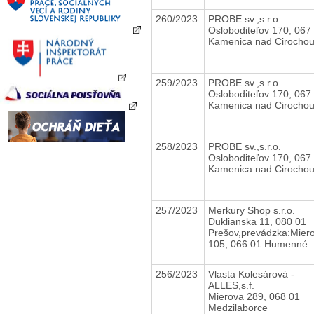
260/2023
PROBE sv.,s.r.o.
Osloboditeľov 170, 067
Kamenica nad Cirocho
259/2023
PROBE sv.,s.r.o.
Osloboditeľov 170, 067
Kamenica nad Cirocho
258/2023
PROBE sv.,s.r.o.
Osloboditeľov 170, 067
Kamenica nad Cirocho
257/2023
Merkury Shop s.r.o.
Duklianska 11, 080 01
Prešov,prevádzka:Mier
105, 066 01 Humenné
256/2023
Vlasta Kolesárová -
ALLES,s.f.
Mierova 289, 068 01
Medzilaborce