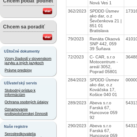
Chcem podať podnet
Nová Ves 1
362/2023
SPDDD Úsmev
1731
ako dar, o.z
Ševčenkova 21 |
851 01
Chcem sa poradiť
Bratislava
79/2023
Renáta Okaová
4101
SNP 442, 059
39 Šuňava
Užitočné dokumenty
72/2023
C- CAR, s.r.o
3648
Vzory žiadostí v slovenskom
Motocentrum -
jazyku a iných jazykoch
areál 3052,
Právne predpisy
Poprad 05801
284/2023
SPDDD Úsmev
0000
Užívateľský servis
ako dar, o.z
Kováčska 17,
Slobodný prístup k
Košice 040 01
informáciám
Ochrana osobných údajov
289/2023
Abeva s.r.o
5431
Farská 67,
Oznamovanie
Huncovce 059
protispoločenskej činnosti
92
290/2023
Abeva s.r.o
5431
Naše registre
Farská 67,
Sprostredkovatelia
Huncovce 059