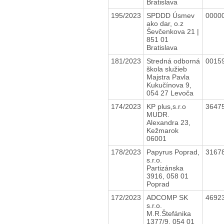
Bratislava
195/2023
SPDDD Úsmev
0000
ako dar, o.z
Ševčenkova 21 |
851 01
Bratislava
181/2023
Stredná odborná
0015
škola služieb
Majstra Pavla
Kukučínova 9,
054 27 Levoča
174/2023
KP plus,s.r.o
3647
MUDR.
Alexandra 23,
Kežmarok
06001
178/2023
Papyrus Poprad,
3167
s.r.o.
Partizánska
3916, 058 01
Poprad
172/2023
ADCOMP SK
4692
s.r.o.
M.R.Štefánika
1377/9, 054 01