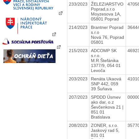
233/2023
ŽELEZIARSTVO
4705
Poprad,s.r.o
Moyzesova 1A,
05801 Poprad
214/2023
Brantner Poprad
3644
s.r.o
Nová 76, Poprad
05801
215/2023
ADCOMP SK
4692
s.r.o.
M.R.Štefánika
1377/9, 054 01
Levoča
203/2023
Renáta Ukaová
4101
SNP 442, 059
39 Šuňava
207/2023
SPDDD Úsmev
0000
ako dar, o.z
Ševčenkova 21 |
851 01
Bratislava
208/2023
ZONER, s.r.o.
3577
Jaskový rad 5,
831 01