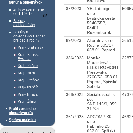
Bratislava
faktúr a objednávok
87/2023
YELL design,
5095
Zmluvy zverejnené
s.r.o
od 1.1.2012
Bystrická cesta
Faktúry
5646/55B,
a objednávky
03401
Ružomberok
Faktúry a
objednávky Centier
89/2023
Akuratny,s.r.o
3651
pre deti a rodiny
Rovná 599/17,
Kraj - Bratislava
058 01 Poprad
Kraj - Banská
386/2023
Monika
3287
Bystrica
Marcinková -
Kraj - Košice
ELEKTROMONT
Prešovská
Kraj - Nitra
2766/52, 058 01
Kraj - Prešov
Poprad, Spišská
Sobota
Kraj- Trenčín
368/2023
Socialis spol. s
4737
Kraj- Trnava
r.o.
Kraj - Žilina
SNP 145/9, 059
21 Svit
Profil verejného
obstarávateľa
361/2023
ADCOMP SK
4692
Správa majetku
s.r.o.
Fabíniho 23,
052 01 Spišská