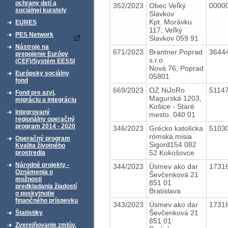
ochrany detí a
352/2023
Obec Veľký
0000
sociálnej kurately
Slavkov
Kpt. Morávku
EURES
117, Veľký
PES Network
Slavkov 059 91
Nástroje na
671/2023
Brantner Poprad
3644
prepojenie Európy
s.r.o
(CEF)/Systém EESSI
Nová 76, Poprad
Európsky sociálny
05801
fond
669/2023
OZ NiJoRo
5114
Fond pre azyl,
Magurská 1203,
migráciu a integráciu
Košice - Staré
Integrovaný
mesto. 040 01
regionálny operačný
program 2014 - 2020
346/2023
Grécko katolícka
5103
rómska misia
Operačný program
Sigord154 082
Kvalita životného
52 Kokošovce
prostredia
Národné projekty -
344/2023
Úsmev ako dar
1731
Oznámenia o
Ševčenková 21
možnosti
851 01
predkladania žiadostí
Bratislava
o poskytnutie
finančného príspevku
343/2023
Úsmev ako dar
1731
Ševčenková 21
Štatistiky
851 01
Zverejňovanie zmlúv,