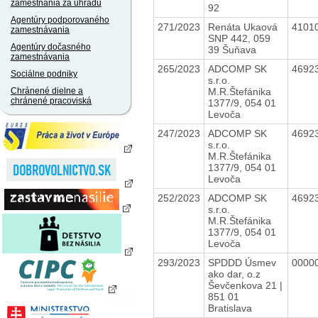
zamestnania za úhradu
92
Agentúry podporovaného
271/2023
Renáta Ukaová
4101
zamestnávania
SNP 442, 059
Agentúry dočasného
39 Šuňava
zamestnávania
265/2023
ADCOMP SK
4692
Sociálne podniky
s.r.o.
M.R.Štefánika
Chránené dielne a
chránené pracoviská
1377/9, 054 01
Levoča
247/2023
ADCOMP SK
4692
s.r.o.
M.R.Štefánika
1377/9, 054 01
Levoča
252/2023
ADCOMP SK
4692
s.r.o.
M.R.Štefánika
1377/9, 054 01
Levoča
293/2023
SPDDD Úsmev
0000
ako dar, o.z
Ševčenkova 21 |
851 01
Bratislava