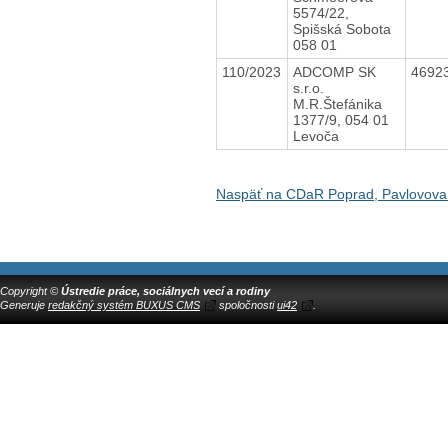
5574/22,
Spišská Sobota
058 01
110/2023
ADCOMP SK
4692
s.r.o.
M.R.Štefánika
1377/9, 054 01
Levoča
Naspäť na CDaR Poprad, Pavlovova
Copyright ©
Ústredie práce, sociálnych vecí a rodiny
Generuje
redakčný systém BUXUS CMS
spoločnosti
ui42
.