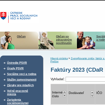
Občan
Občan so
Sociál
zdravotným
a rodi
postihnutím
>
Hlavná stránka
Zverejňovanie zmlúv, faktúr 
Prešov
Ústredie PSVR
Faktúry 2023 (CDaR 
Úrady PSVR
Sociálne veci a rodina
Vyhľadať:
Služby zamestnanosti
Záruky pre mladých
Voľné pracovné
Interné
Dodávateľ
IČO
miesta
číslo
Zariadenia
sociálnoprávnej