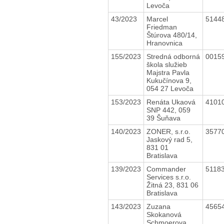
Levoča
43/2023
Marcel
5144
Friedman
Štúrova 480/14,
Hranovnica
155/2023
Stredná odborná
0015
škola služieb
Majstra Pavla
Kukučínova 9,
054 27 Levoča
153/2023
Renáta Ukaová
4101
SNP 442, 059
39 Šuňava
140/2023
ZONER, s.r.o.
3577
Jaskový rad 5,
831 01
Bratislava
139/2023
Commander
5118
Services s.r.o.
Žitná 23, 831 06
Bratislava
143/2023
Zuzana
4565
Skokanová
Schmoerova