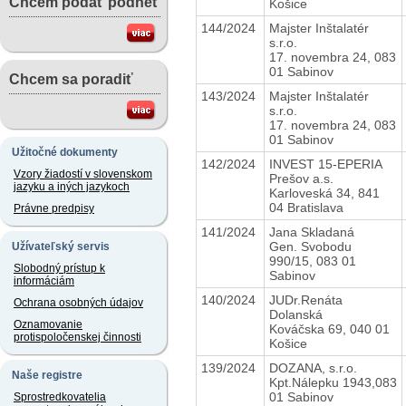
Chcem podať podnet
Košice
144/2024
Majster Inštalatér
s.r.o.
17. novembra 24, 083
01 Sabinov
Chcem sa poradiť
143/2024
Majster Inštalatér
s.r.o.
17. novembra 24, 083
01 Sabinov
Užitočné dokumenty
142/2024
INVEST 15-EPERIA
Vzory žiadostí v slovenskom
Prešov a.s.
jazyku a iných jazykoch
Karloveská 34, 841
04 Bratislava
Právne predpisy
141/2024
Jana Skladaná
Gen. Svobodu
Užívateľský servis
990/15, 083 01
Slobodný prístup k
Sabinov
informáciám
140/2024
JUDr.Renáta
Ochrana osobných údajov
Dolanská
Oznamovanie
Kováčska 69, 040 01
protispoločenskej činnosti
Košice
139/2024
DOZANA, s.r.o.
Naše registre
Kpt.Nálepku 1943,083
01 Sabinov
Sprostredkovatelia