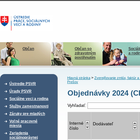
Občan
Občan so
Sociál
zdravotným
a rodi
postihnutím
>
Hlavná stránka
Zverejňovanie zmlúv, faktúr 
Prešov
Ústredie PSVR
Objednávky 2024 (C
Úrady PSVR
Sociálne veci a rodina
Vyhľadať:
Služby zamestnanosti
Záruky pre mladých
Voľné pracovné
Interné
Dodávateľ
miesta
číslo
Zariadenia
sociálnoprávnej