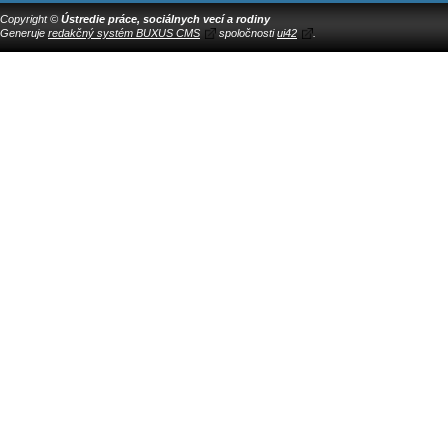
Copyright ©
Ústredie práce, sociálnych vecí a rodiny
Generuje
redakčný systém BUXUS CMS
spoločnosti
ui42
.