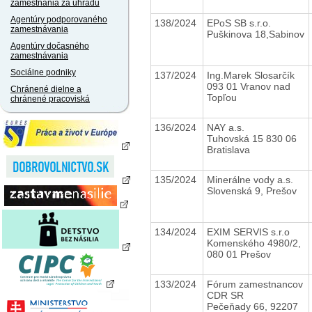
zamestnania za úhradu
Agentúry podporovaného
138/2024
EPoS SB s.r.o.
zamestnávania
Puškinova 18,Sabinov
Agentúry dočasného
zamestnávania
Sociálne podniky
137/2024
Ing.Marek Slosarčík
093 01 Vranov nad
Chránené dielne a
Topľou
chránené pracoviská
136/2024
NAY a.s.
Tuhovská 15 830 06
Bratislava
135/2024
Minerálne vody a.s.
Slovenská 9, Prešov
134/2024
EXIM SERVIS s.r.o
Komenského 4980/2,
080 01 Prešov
133/2024
Fórum zamestnancov
CDR SR
Pečeňady 66, 92207