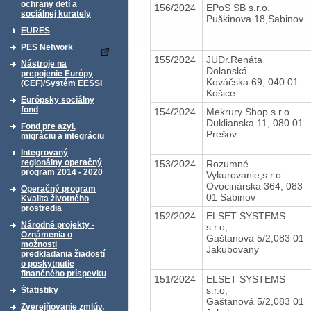
ochrany detí a
156/2024
EPoS SB s.r.o.
sociálnej kurately
Puškinova 18,Sabinov
EURES
PES Network
155/2024
JUDr.Renáta
Nástroje na
Dolanská
prepojenie Európy
Kováčska 69, 040 01
(CEF)/Systém EESSI
Košice
Európsky sociálny
fond
154/2024
Mekrury Shop s.r.o.
Duklianska 11, 080 01
Fond pre azyl,
Prešov
migráciu a integráciu
Integrovaný
regionálny operačný
153/2024
Rozumné
program 2014 - 2020
Vykurovanie,s.r.o.
Ovocinárska 364, 083
Operačný program
01 Sabinov
Kvalita životného
prostredia
152/2024
ELSET SYSTEMS
Národné projekty -
s.r.o,
Oznámenia o
Gaštanová 5/2,083 01
možnosti
Jakubovany
predkladania žiadostí
o poskytnutie
finančného príspevku
151/2024
ELSET SYSTEMS
s.r.o,
Štatistiky
Gaštanová 5/2,083 01
Zverejňovanie zmlúv,