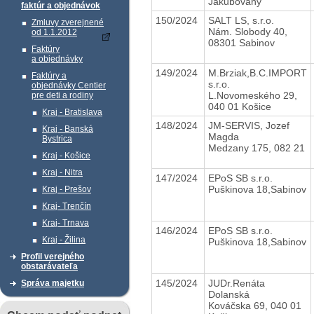
Jakubovany
faktúr a objednávok
150/2024
SALT LS, s.r.o.
Zmluvy zverejnené
Nám. Slobody 40,
od 1.1.2012
08301 Sabinov
Faktúry
a objednávky
149/2024
M.Brziak,B.C.IMPORT
Faktúry a
s.r.o.
objednávky Centier
L.Novomeského 29,
pre deti a rodiny
040 01 Košice
Kraj - Bratislava
148/2024
JM-SERVIS, Jozef
Kraj - Banská
Magda
Bystrica
Medzany 175, 082 21
Kraj - Košice
Kraj - Nitra
147/2024
EPoS SB s.r.o.
Puškinova 18,Sabinov
Kraj - Prešov
Kraj- Trenčín
Kraj- Trnava
146/2024
EPoS SB s.r.o.
Kraj - Žilina
Puškinova 18,Sabinov
Profil verejného
obstarávateľa
145/2024
JUDr.Renáta
Správa majetku
Dolanská
Kováčska 69, 040 01