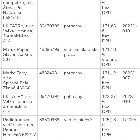
energetika, a.s.
€
Žilina, Pri
bez
Rajčianke
DPH
8591/4B
LK TATRY, s.r.o.
36470392
potraviny
171,86
2022/1-
Veľká Lomnica,
€
010
Jilemnického
bez
414
DPH
Marek Papan
45366799
vodoinštalatérske
171,18
Slovenská Ves
práce
€
307
vrátane
DPH
Marko Tatry,
48324931
potraviny
171,12
2022/1-
s.r.o.
€
007
Spišská Belá,
bez
Zimná 466/68
DPH
LK TATRY, s.r.o.
36470392
potraviny
172,27
2022/1-
Veľká Lomnica,
€
010
Jilemnického
bez
414
DPH
Podtatranská
36500968
vodné, stočné
175,13
1/2005
vodár. spol. a.s.
€
Poprad,
bez
Hraničná 662/17
DPH