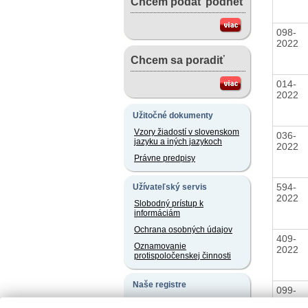
Chcem podať podnet
098-
2022
Chcem sa poradiť
014-
2022
Užitočné dokumenty
Vzory žiadostí v slovenskom
036-
jazyku a iných jazykoch
2022
Právne predpisy
594-
Užívateľský servis
2022
Slobodný prístup k
informáciám
Ochrana osobných údajov
409-
Oznamovanie
2022
protispoločenskej činnosti
Naše registre
099-
2022
Sprostredkovatelia