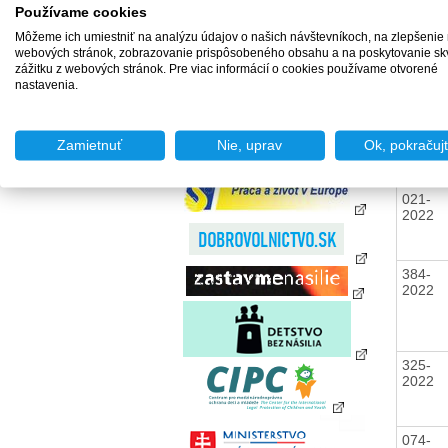
zamestnania za úhradu
Používame cookies
Agentúry podporovaného
Môžeme ich umiestniť na analýzu údajov o našich návštevníkoch, na zlepšenie
zamestnávania
063-
webových stránok, zobrazovanie prispôsobeného obsahu a na poskytovanie sk
2022
Agentúry dočasného
zážitku z webových stránok. Pre viac informácií o cookies používame otvorené
zamestnávania
nastavenia.
Sociálne podniky
061-
Chránené dielne a
2022
chránené pracoviská
Zamietnuť
Nie, uprav
Ok, pokračuj
021-
2022
384-
2022
325-
2022
074-