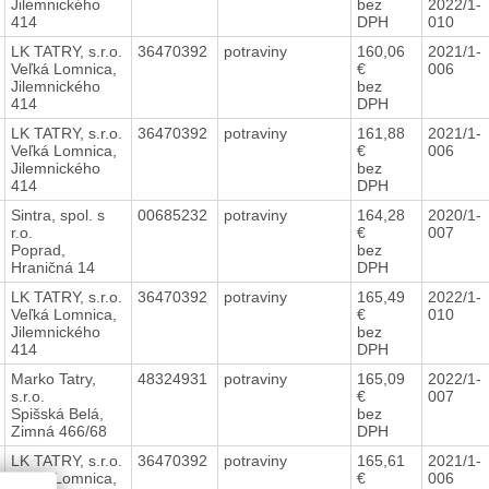
Jilemnického
bez
2022/1-
414
DPH
010
LK TATRY, s.r.o.
36470392
potraviny
160,06
2021/1-
Veľká Lomnica,
€
006
Jilemnického
bez
414
DPH
LK TATRY, s.r.o.
36470392
potraviny
161,88
2021/1-
Veľká Lomnica,
€
006
Jilemnického
bez
414
DPH
Sintra, spol. s
00685232
potraviny
164,28
2020/1-
r.o.
€
007
Poprad,
bez
Hraničná 14
DPH
LK TATRY, s.r.o.
36470392
potraviny
165,49
2022/1-
Veľká Lomnica,
€
010
Jilemnického
bez
414
DPH
Marko Tatry,
48324931
potraviny
165,09
2022/1-
s.r.o.
€
007
Spišská Belá,
bez
Zimná 466/68
DPH
LK TATRY, s.r.o.
36470392
potraviny
165,61
2021/1-
Veľká Lomnica,
€
006