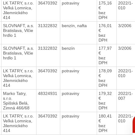
LK TATRY, s.r.o.
36470392
potraviny
175,16
2022/1-
Veľká Lomnica,
€
010
Jilemnického
bez
414
DPH
SLOVNAFT, a.s.
31322832
benzín, nafta
176,01
3/2006
Bratislava, Vlčie
€
hrdlo 1
bez
DPH
SLOVNAFT, a.s.
31322832
benzín
177,97
3/2006
Bratislava, Vlčie
€
hrdlo 1
bez
DPH
LK TATRY, s.r.o.
36470392
potraviny
178,09
2022/1-
Veľká Lomnica,
€
010
Jilemnického
bez
414
DPH
Marko Tatry,
48324931
potraviny
179,32
2022/1-
s.r.o.
€
007
Spišská Belá,
bez
Zimná 466/68
DPH
LK TATRY, s.r.o.
36470392
potraviny
180,41
2022/1-
C
Veľká Lomnica,
€
010
p
Jilemnického
bez
414
DPH