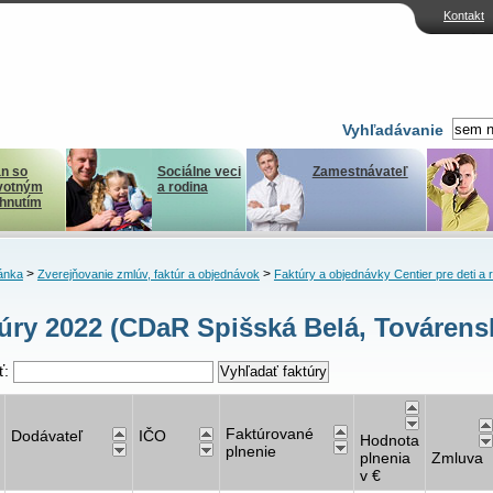
Kontakt
Vyhľadávanie
n so
Sociálne veci
Zamestnávateľ
votným
a rodina
ihnutím
>
>
ánka
Zverejňovanie zmlúv, faktúr a objednávok
Faktúry a objednávky Centier pre deti a 
úry 2022 (CDaR Spišská Belá, Továrensk
ť:
Faktúrované
Dodávateľ
IČO
Hodnota
plnenie
plnenia
Zmluva
v €