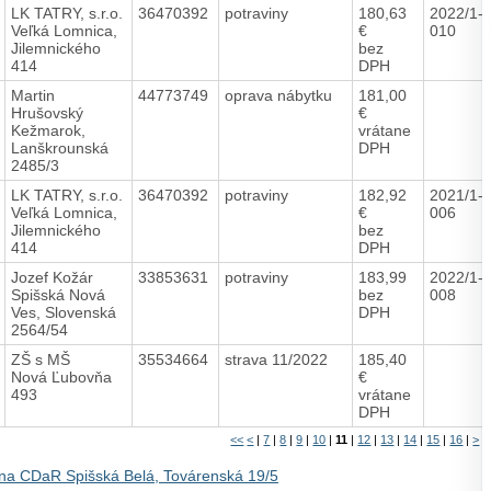
LK TATRY, s.r.o.
36470392
potraviny
180,63
2022/1-
Veľká Lomnica,
€
010
Jilemnického
bez
414
DPH
Martin
44773749
oprava nábytku
181,00
Hrušovský
€
Kežmarok,
vrátane
Lanškrounská
DPH
2485/3
LK TATRY, s.r.o.
36470392
potraviny
182,92
2021/1-
Veľká Lomnica,
€
006
Jilemnického
bez
414
DPH
Jozef Kožár
33853631
potraviny
183,99
2022/1-
Spišská Nová
bez
008
Ves, Slovenská
DPH
2564/54
ZŠ s MŠ
35534664
strava 11/2022
185,40
Nová Ľubovňa
€
493
vrátane
DPH
<<
<
|
7
|
8
|
9
|
10
|
11
|
12
|
13
|
14
|
15
|
16
|
>
>
na CDaR Spišská Belá, Továrenská 19/5