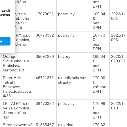
Jilemnického
bez
414
DPH
 našich
Luspek, s.r.o.
17079691
potraviny
165,04
2022/1-
velého
Stará Ľubovňa,
€
001
Námestie Sv.
bez
Mikuláša 5
DPH
LK TATRY, s.r.o.
36470392
potraviny
167,73
2021/1-
Veľká Lomnica,
€
006
te
Jilemnického
bez
414
DPH
Orange
35697270
hovory
168,34
2020/1-
Slovensko, a.s.
€
020,021
Bratislava,
bez
Metodova 8
DPH
Peter Hric -
46721371
aktualizácia web
170,00
TatraIT
stránky
€
Batizovce,
vrátane
Hviezdoslavova
DPH
4/33
LK TATRY, s.r.o.
36470392
potraviny
170,96
2022/1-
Veľká Lomnica,
€
010
Jilemnického
bez
414
DPH
Stredoslovenská
51865467
elektrina
170,62