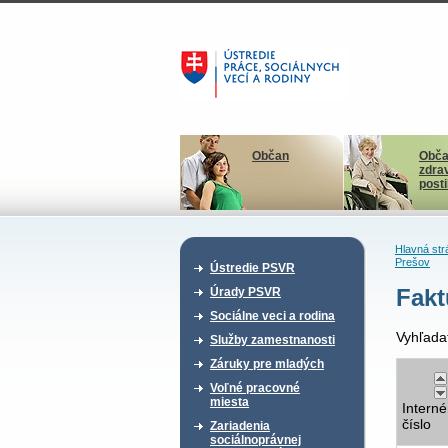
Občan
Obča
zdra
post
Hlavná str
Prešov
Ústredie PSVR
Fakt
Úrady PSVR
Sociálne veci a rodina
Vyhľada
Služby zamestnanosti
Záruky pre mladých
Voľné pracovné
miesta
Interné
číslo
Zariadenia
sociálnoprávnej