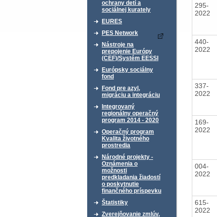
ochrany detí a
295-
sociálnej kurately
2022
EURES
PES Network
440-
Nástroje na
2022
prepojenie Európy
(CEF)/Systém EESSI
Európsky sociálny
fond
337-
Fond pre azyl,
2022
migráciu a integráciu
Integrovaný
regionálny operačný
program 2014 - 2020
169-
2022
Operačný program
Kvalita životného
prostredia
Národné projekty -
Oznámenia o
004-
možnosti
2022
predkladania žiadostí
o poskytnutie
finančného príspevku
615-
Štatistiky
2022
Zverejňovanie zmlúv,