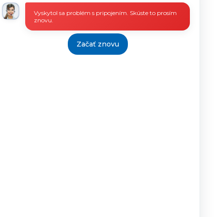
5.9.2022
07.09.2022
8.9.2022
Vyskytol sa problém s pripojením. Skúste to prosím
znovu.
41-2022
31.05.2022
01.06.2022
13.6.2022
Začať znovu
10.01.2022
12.01.2022
14.1.2022
7.9.2022
13.09.2022
19.9.2022
97-2022
06.12.2022
09.12.2022
7.12.2022
>