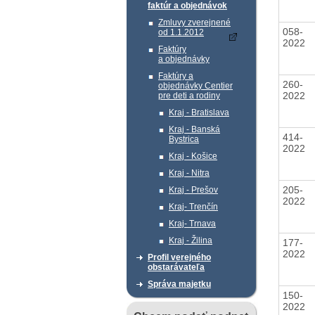
faktúr a objednávok
Zmluvy zverejnené
058-
od 1.1.2012
2022
Faktúry
a objednávky
Faktúry a
260-
objednávky Centier
2022
pre deti a rodiny
Kraj - Bratislava
Kraj - Banská
414-
Bystrica
2022
Kraj - Košice
Kraj - Nitra
205-
Kraj - Prešov
2022
Kraj- Trenčín
Kraj- Trnava
Kraj - Žilina
177-
2022
Profil verejného
obstarávateľa
Správa majetku
150-
2022