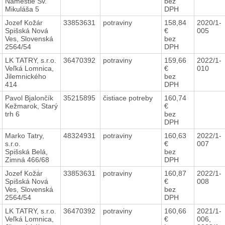
Námestie Sv.
bez
Mikuláša 5
DPH
Jozef Kožár
33853631
potraviny
158,84
2020/1-
Spišská Nová
€
005
Ves, Slovenská
bez
2564/54
DPH
LK TATRY, s.r.o.
36470392
potraviny
159,66
2022/1-
Veľká Lomnica,
€
010
Jilemnického
bez
414
DPH
Pavol Bjalončík
35215895
čistiace potreby
160,74
Kežmarok, Starý
€
trh 6
bez
DPH
Marko Tatry,
48324931
potraviny
160,63
2022/1-
s.r.o.
€
007
Spišská Belá,
bez
Zimná 466/68
DPH
Jozef Kožár
33853631
potraviny
160,87
2022/1-
Spišská Nová
€
008
Ves, Slovenská
bez
2564/54
DPH
LK TATRY, s.r.o.
36470392
potraviny
160,66
2021/1-
Veľká Lomnica,
€
006,