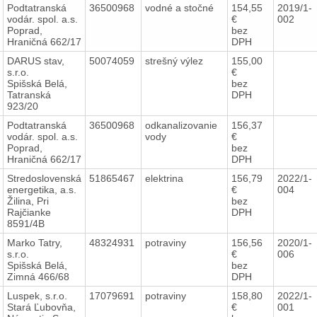
Podtatranská
36500968
vodné a stočné
154,55
2019/1-
vodár. spol. a.s.
€
002
Poprad,
bez
Hraničná 662/17
DPH
DARUS stav,
50074059
strešný výlez
155,00
s.r.o.
€
Spišská Belá,
bez
Tatranská
DPH
923/20
Podtatranská
36500968
odkanalizovanie
156,37
vodár. spol. a.s.
vody
€
Poprad,
bez
Hraničná 662/17
DPH
Stredoslovenská
51865467
elektrina
156,79
2022/1-
energetika, a.s.
€
004
Žilina, Pri
bez
Rajčianke
DPH
8591/4B
Marko Tatry,
48324931
potraviny
156,56
2020/1-
s.r.o.
€
006
Spišská Belá,
bez
Zimná 466/68
DPH
Luspek, s.r.o.
17079691
potraviny
158,80
2022/1-
Stará Ľubovňa,
€
001