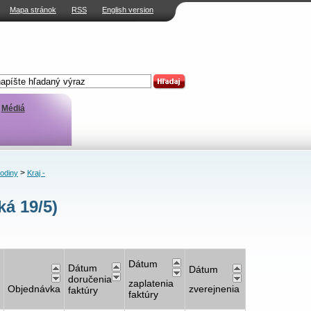
Mapa stránok
RSS
English version
Médiá
>
rodiny
Kraj -
á 19/5)
Dátum
Dátum
Dátum
doručenia
zaplatenia
Objednávka
zverejnenia
faktúry
faktúry