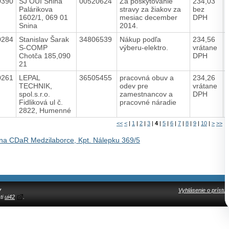
0390
ŠJ OUI Snina
00520624
Za poskytovanie
234,03
Palárikova
stravy za žiakov za
bez
1602/1, 069 01
mesiac december
DPH
Snina
2014.
0284
Stanislav Šarak
34806539
Nákup podľa
234,56
S-COMP
výberu-elektro.
vrátane
Chotča 185,090
DPH
21
0261
LEPAL
36505455
pracovná obuv a
234,26
TECHNIK,
odev pre
vrátane
spol.s.r.o.
zamestnancov a
DPH
Fidliková ul č.
pracovné náradie
2822, Humenné
<<
<
|
1
|
2
|
3
|
4
|
5
|
6
|
7
|
8
|
9
|
10
|
>
>>
na CDaR Medzilaborce, Kpt. Nálepku 369/5
y
Vyhlásenie o prístup
ti
ui42
.