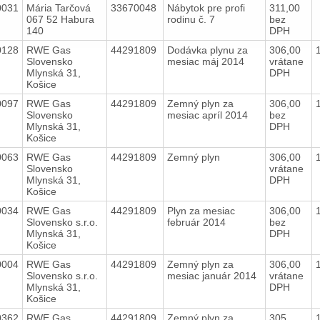
0031
Mária Tarčová
33670048
Nábytok pre profi
311,00
067 52 Habura
rodinu č. 7
bez
140
DPH
0128
RWE Gas
44291809
Dodávka plynu za
306,00
Slovensko
mesiac máj 2014
vrátane
Mlynská 31,
DPH
Košice
0097
RWE Gas
44291809
Zemný plyn za
306,00
Slovensko
mesiac apríl 2014
bez
Mlynská 31,
DPH
Košice
0063
RWE Gas
44291809
Zemný plyn
306,00
Slovensko
vrátane
Mlynská 31,
DPH
Košice
0034
RWE Gas
44291809
Plyn za mesiac
306,00
Slovensko s.r.o.
február 2014
bez
Mlynská 31,
DPH
Košice
0004
RWE Gas
44291809
Zemný plyn za
306,00
Slovensko s.r.o.
mesiac január 2014
vrátane
Mlynská 31,
DPH
Košice
0362
RWE Gas
44291809
Zemný plyn za
305