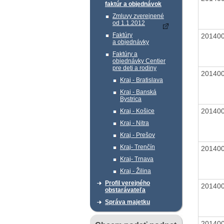
faktúr a objednávok
Zmluvy zverejnené
od 1.1.2012
Faktúry
20140
a objednávky
Faktúry a
objednávky Centier
pre deti a rodiny
20140
Kraj - Bratislava
Kraj - Banská
Bystrica
20140
Kraj - Košice
Kraj - Nitra
Kraj - Prešov
Kraj- Trenčín
20140
Kraj- Trnava
Kraj - Žilina
Profil verejného
20140
obstarávateľa
Správa majetku
20140