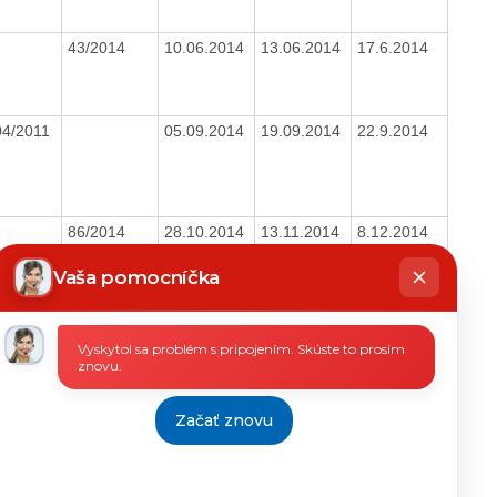
43/2014
10.06.2014
13.06.2014
17.6.2014
04/2011
05.09.2014
19.09.2014
22.9.2014
86/2014
28.10.2014
13.11.2014
8.12.2014
hatbot
íše
Vaša pomocníčka
33/2014
20.05.2014
23.05.2014
4.6.2014
Vyskytol sa problém s pripojením. Skúste to prosím
znovu.
85/2014
16.10.2014
21.10.2014
3.11.2014
Začať znovu