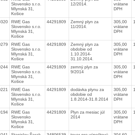
Slovensko s.r.o.
12/2014.
vrátane
Mlynská 31,
DPH
Košice
0320
RWE Gas
44291809
Zemný plyn za
305,00
Slovensko s.r.o.
11/2014.
vrátane
Mlynská 31,
DPH
Košice
0279
RWE Gas
44291809
Zemný plyn za
305,00
Slovensko s.r.o.
obdobie od
vrátane
Mlynská 31,
1.10.2014-
DPH
Košice
31.10.2014.
0244
RWE Gas
44291809
zemný plyn za
305,00
Slovensko s.r.o.
9/2014
vrátane
Mlynská 31,
DPH
Košice
0221
RWE Gas
44291809
dodávka plynu za
305,00
Slovensko s.r.o.
obdobie od
vrátane
Mlynská 31,
1.8.2014-31.8.2014
DPH
Košice
0194
RWE Gas
44291809
Plyn za mesiac júl
305,00
Slovensko
2014
vrátane
Mlynská 31,
DPH
Košice
0241
Stanislav Šarak
34806539
tovar pre výpočtovú
304,60