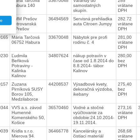
0354
Mária Tarčová
33670048
Váľandy do
285
Habura 140
samostatných
vrátane
skupín.
DPH
0172
AMM Prešov
36494569
Servisná prehliadka
282.72
te
Petrovanská
auta Citroen Jumpy
vrátane
1,Prešov
DPH
0165
Mária Tarčová
33670048
Nábytok pre profi
281,00
06752 Habura
rodinu č. 4
vrátane
DPH
0230
Ľudmila
34807624
nákup potravín v
280,00
Beňková
čase od 1.8.2014 do
bez
Potraviny -
8.8.2014- tábor
DPH
Kalinka
Kalinov
Kalinov
0157
Zuzana
44208537
Výsadbové kvety,
275,40
Pirníková SUSY
dekoračná výzdoba,
bez
Borov 105,
ikebany
DPH
Medzilaborce
0344
VVS a.s. závod
36570460
Vodné a stočné
273,16
Humenné
vyúčtovanie za
vrátane
Komenského 50,
obdobie:24.10.2014-
DPH
Košice
19.11.2014.
0039
Kridla s.r.o.
36466778
Kancelársky a
268,68
Mierova 94.
čistiaci materiál
vrátane