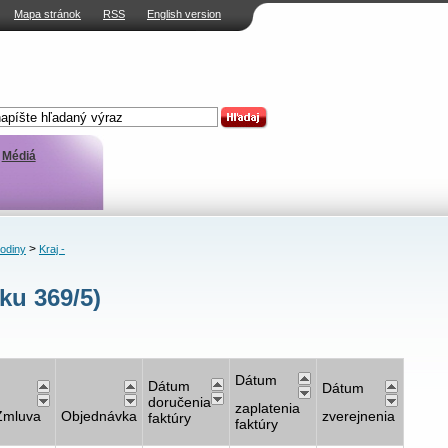
Mapa stránok
RSS
English version
Médiá
>
rodiny
Kraj -
ku 369/5)
Dátum
Dátum
Dátum
doručenia
zaplatenia
Zmluva
Objednávka
zverejnenia
faktúry
faktúry