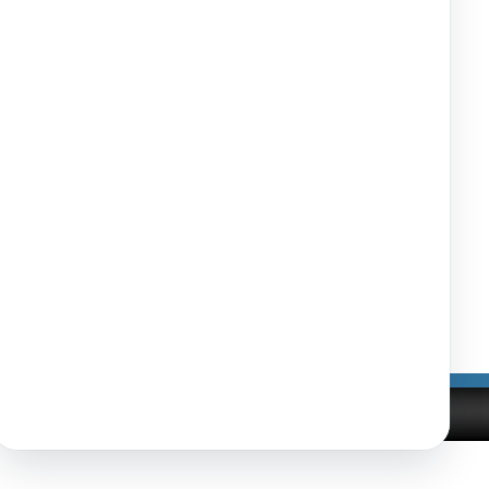
71/2014
12.12.2014
18.12.2014
2.1.2015
88/2014
08.10.2014
15.10.2014
3.11.2014
81/2014
19.09.2014
25.09.2014
16.10.2014
Tlačiť
|
|
nosti
Správca obsahu
Technický prevádzkovateľ