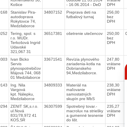
Košice
- 16.06.2014 - DeD
DPH
0168
Stanislav Pira-
34807152
Preprava deti na
256,00
autodoprava
futbalový turnaj
bez
Rokytovce 74,
DPH
Medzilaborce
0252
Tering, spol. s
36517381
ošetrenie utečencov
250,00
r.o. MUDr.
bez
Terkošová Ingrid
DPH
Udavské
321,067 31
0303
Ivan Bicko
33671541
Revízia plynového
247,80
Servis
zariadenia-kotla na
vrátane
C
plynospotrebičov
Dobrianskeho
DPH
p
Májová 744, 068
94,Medzilaborce.
01 Medzilaborce
0143
Ing. Nila
34809333
Materiál na
238,30
Vargová
maľovanie
vrátane
kpt. Nálepku,
samostatných
DPH
Medzilaborce
skupín pre MbS
0294
ZENIT SK,s.r.o.
36307599
Spotrebný tovar.-
235,27
ul.Nová
macrolux na striešky
vrátane
831/78,972 41
a gumenné tesnenie
DPH
KOŚ,SR
do lišt.