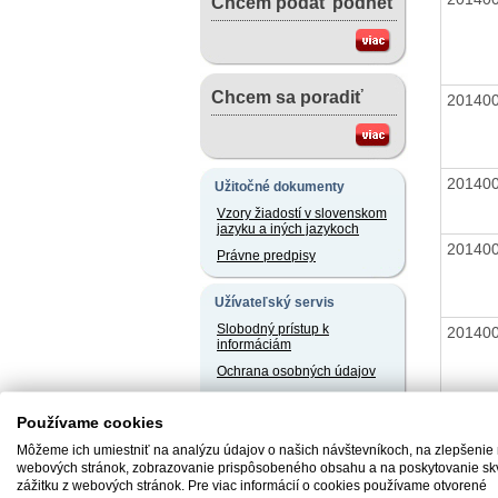
Chcem podať podnet
Chcem sa poradiť
20140
20140
Užitočné dokumenty
Vzory žiadostí v slovenskom
jazyku a iných jazykoch
20140
Právne predpisy
Užívateľský servis
Slobodný prístup k
20140
informáciám
Ochrana osobných údajov
Oznamovanie
protispoločenskej činnosti
20140
Používame cookies
Môžeme ich umiestniť na analýzu údajov o našich návštevníkoch, na zlepšenie
Naše registre
webových stránok, zobrazovanie prispôsobeného obsahu a na poskytovanie sk
zážitku z webových stránok. Pre viac informácií o cookies používame otvorené
Sprostredkovatelia