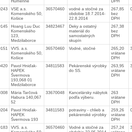
Humenné
DPH
0243
VSE a.s.
36570460
vodné a stočné za
267,85
Komenského 50,
obdobie 18.7.2014-
bez
Košice
22.8.2014
DPH
0145
Hoang Luu Duc
34823467
Deky a ostatný
267,38
Komenského
materiál do
bez
123,
samostatných
DPH
Medzilaborce
skupín
0151
VVS. a.s.
36570460
Vodné, stočné
265,20
Komenského 50,
vrátane
Košice
DPH
0420
Pavol Hniďak-
34811583
Pekárenské výrobky
263,95
HAPEK
do SS.
vrátane
Švermova
DPH
193,068 01
Medzilaborce
0308
Mária Tarčová
33670048
Kancelársky nábytok
263
Habura 140,067
podľa výberu.
vrátane
52
DPH
0204
Pavol Hniďak-
34811583
potraviny - chlieb a
259,26
HAPEK
pekárenské výrobky
vrátane
Švermova 193
DPH
0183
VVS. a.s.
36570460
Vodné a stočné za
257,24
Komenského 50,
obdobie 22.05.2014
vrátane