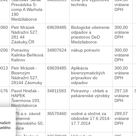
Prevádzka S-
techniku
vrátane
comp A.Warhola
DPH
190
Medzilaborce
0360
Petr Mrázek
69639485
Biologické ošetrenie
300,00
Nádražní 527,
odpadov a
vrátane
281 44
priestorov DeD
DPH
Záskuky,ČR
Medzilaborce.
0206
Potraviny
34807624
nákup potravín
300,00
Kalinka-Beňková
vrátane
Kalinov
DPH
0013
Petr Mrázek -
69639485
Aplikácia
300,00
Bioenzým
bioenzymatických
vrátane
Nádražní 527,
prípravkov do
DPH
28144 Zásmuky
odpadov
0176
Pavol Hniďak -
34811583
Potraviny - chlieb a
297,18
HAPEK
pekárenské výrobky
vrátane
Švermova 193,
DPH
Medzilaborce
0212
VVS a.s. závod
36570460
vodné a stočné za
289,07
Humenné
obdovbie 17.6.2014-
vrátane
 našich
Komenského 50,
17.7.2014
DPH
velého
Košice