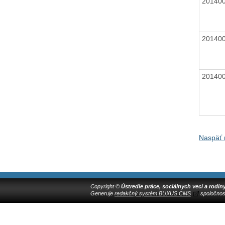
20140
20140
20140
Naspäť 
Copyright ©
Ústredie práce, sociálnych vecí a rodin
Generuje
redakčný systém BUXUS CMS
spoločnos