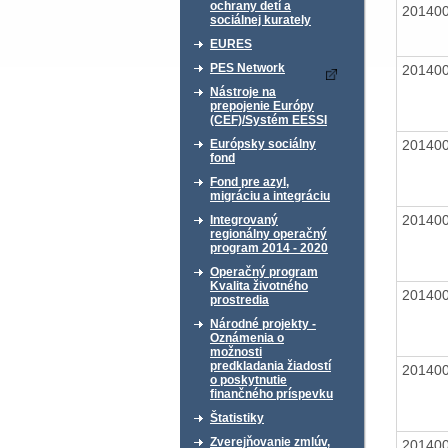
ochrany detí a
20140
sociálnej kurately
EURES
PES Network
20140
Nástroje na
prepojenie Európy
(CEF)/Systém EESSI
20140
Európsky sociálny
fond
Fond pre azyl,
migráciu a integráciu
20140
Integrovaný
regionálny operačný
program 2014 - 2020
Operačný program
Kvalita životného
20140
prostredia
Národné projekty -
Oznámenia o
možnosti
predkladania žiadostí
20140
o poskytnutie
finančného príspevku
Štatistiky
Zverejňovanie zmlúv,
20140