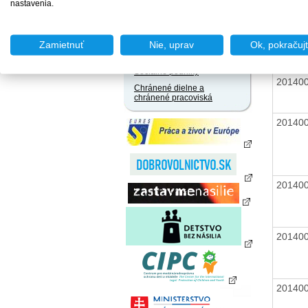
20140
zamestnania za úhradu
nastavenia.
Agentúry podporovaného
zamestnávania
20140
Zamietnuť
Nie, uprav
Ok, pokračuj
Agentúry dočasného
zamestnávania
Sociálne podniky
20140
Chránené dielne a
chránené pracoviská
20140
20140
20140
20140