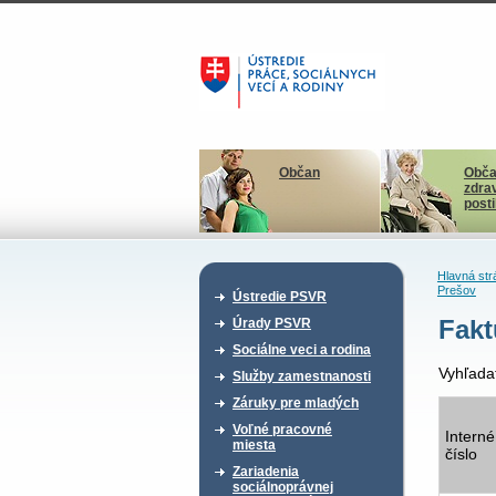
Občan
Obča
zdra
post
Hlavná str
Prešov
Ústredie PSVR
Fakt
Úrady PSVR
Sociálne veci a rodina
Vyhľada
Služby zamestnanosti
Záruky pre mladých
Voľné pracovné
Interné
miesta
číslo
Zariadenia
sociálnoprávnej