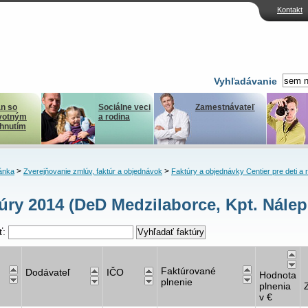
Kontakt
Vyhľadávanie
n so
Sociálne veci
Zamestnávateľ
votným
a rodina
ihnutím
>
>
ánka
Zverejňovanie zmlúv, faktúr a objednávok
Faktúry a objednávky Centier pre deti a 
úry 2014 (DeD Medzilaborce, Kpt. Nálep
ť:
Faktúrované
Dodávateľ
IČO
Hodnota
plnenie
plnenia
v €