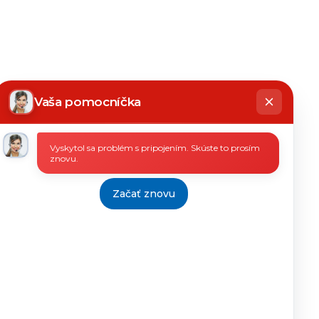
hatbot
íše
Vaša pomocníčka
Vyskytol sa problém s pripojením. Skúste to prosím
znovu.
Začať znovu