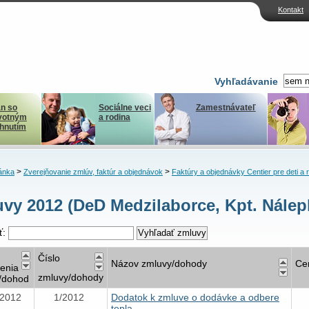
Kontakt
Vyhľadávanie
n so
Sociálne veci
Zamestnávateľ
votným
a rodina
ihnutím
>
>
ánka
Zverejňovanie zmlúv, faktúr a objednávok
Faktúry a objednávky Centier pre deti a 
vy 2012 (DeD Medzilaborce, Kpt. Nálep
ť:
Číslo
Názov zmluvy/dohody
Ce
nenia
zmluvy/dohody
/dohod
.2012
1/2012
Dodatok k zmluve o dodávke a odbere
tepla