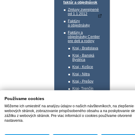
faktúr a objednávok
Zmluvy zverejnené
od 1.1.2012
Faktúry
a objednávky
Faktúry a
objednávky Centier
pre deti a rodiny
Kraj - Bratislava
Kraj - Banská
Bystrica
Kraj - Košice
Kraj - Nitra
Kraj - Prešov
Kraj- Trenčín
Kraj- Trnava
Používame cookies
Kraj - Žilina
Môžeme ich umiestniť na analýzu údajov o našich návštevníkoch, na zlepšenie
Profil verejného
webových stránok, zobrazovanie prispôsobeného obsahu a na poskytovanie sk
obstarávateľa
zážitku z webových stránok. Pre viac informácií o cookies používame otvorené
nastavenia.
Správa majetku