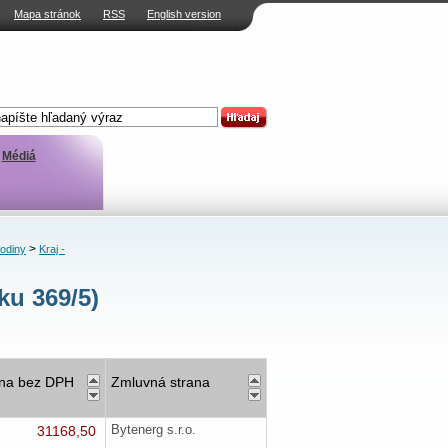
Mapa stránok
RSS
English version
Médiá
>
rodiny
Kraj -
ku 369/5)
na bez DPH
Zmluvná strana
31168,50
Bytenerg s.r.o.