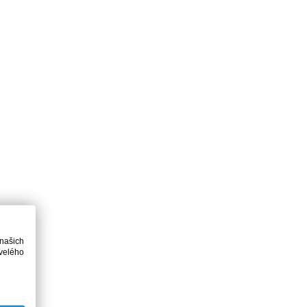
 našich
velého