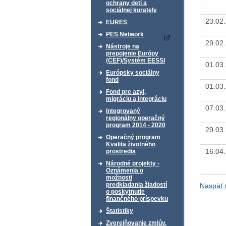
ochrany detí a
sociálnej kurately
23.02
EURES
PES Network
29.02
Nástroje na
prepojenie Európy
(CEF)/Systém EESSI
01.03
Európsky sociálny
fond
01.03
Fond pre azyl,
migráciu a integráciu
07.03
Integrovaný
regionálny operačný
program 2014 - 2020
29.03
Operačný program
Kvalita životného
16.04
prostredia
Národné projekty -
Oznámenia o
možnosti
predkladania žiadostí
Naspäť 
o poskytnutie
finančného príspevku
Štatistiky
Zverejňovanie zmlúv,