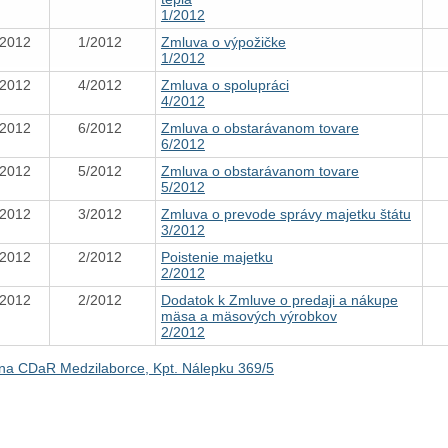
1/2012
.2012
1/2012
Zmluva o výpožičke
1/2012
.2012
4/2012
Zmluva o spolupráci
4/2012
.2012
6/2012
Zmluva o obstarávanom tovare
6/2012
.2012
5/2012
Zmluva o obstarávanom tovare
5/2012
.2012
3/2012
Zmluva o prevode správy majetku štátu
3/2012
.2012
2/2012
Poistenie majetku
2/2012
.2012
2/2012
Dodatok k Zmluve o predaji a nákupe
mäsa a mäsových výrobkov
2/2012
na CDaR Medzilaborce, Kpt. Nálepku 369/5