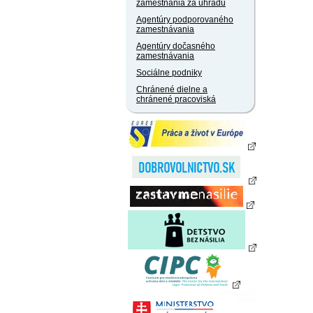
zamestnania za úhradu
Agentúry podporovaného
zamestnávania
Agentúry dočasného
zamestnávania
Sociálne podniky
Chránené dielne a
chránené pracoviská