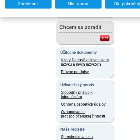
Chcem podať podnet
Zamietnuť
Nie, uprav
Ok, pokračuj
Chcem sa poradiť
Užitočné dokumenty
Vzory žiadostí v slovenskom
jazyku a iných jazykoch
Právne predpisy
Užívateľský servis
Slobodný prístup k
informáciám
Ochrana osobných údajov
Oznamovanie
protispoločenskej činnosti
Naše registre
Sprostredkovatelia