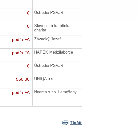
0
Ústredie PSVaR
0
Slovenská katolícka
charita
podľa FA
Závacký Jozef
podľa FA
HAPEK Medzilaborce
0
Ústredie PSVaR
560,36
UNIQA a.s.
podľa FA
Noema s.r.o. Lemešany
Tlačiť