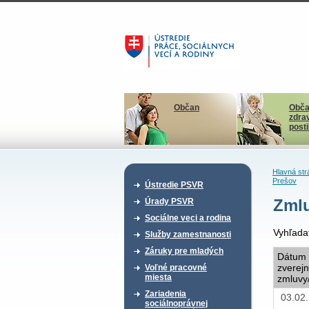
Občan
Obča
zdra
post
Hlavná str
Prešov
Ústredie PSVR
Zmlu
Úrady PSVR
Sociálne veci a rodina
Vyhľada
Služby zamestnanosti
Záruky pre mladých
Dátum
zverej
Voľné pracovné
miesta
zmluvy
Zariadenia
03.02
sociálnoprávnej