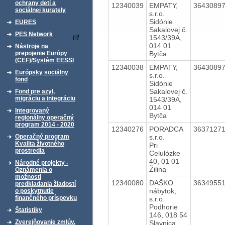
ochrany detí a
12340039
EMPATY,
3643089
sociálnej kurately
s.r.o.
Sidónie
EURES
Sakalovej č.
PES Network
1543/39A,
014 01
Nástroje na
Bytča
prepojenie Európy
(CEF)/Systém EESSI
12340038
EMPATY,
3643089
Európsky sociálny
s.r.o.
fond
Sidónie
Sakalovej č.
Fond pre azyl,
migráciu a integráciu
1543/39A,
014 01
Integrovaný
Bytča
regionálny operačný
program 2014 - 2020
12340276
PORADCA
3637127
s.r.o.
Operačný program
Kvalita životného
Pri
prostredia
Celulózke
40, 01 01
Národné projekty -
Žilina
Oznámenia o
možnosti
12340080
DAŠKO
3634955
predkladania žiadostí
nábytok,
o poskytnutie
finančného príspevku
s.r.o.
Podhorie
Štatistiky
146, 018 54
Zverejňovanie zmlúv,
Slavnica