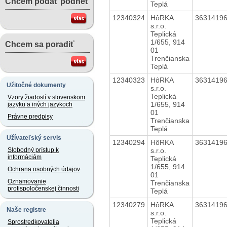
Chcem podať podnet
Teplá
12340324
HôRKA
3631419
s.r.o.
Teplická
1/655, 914
Chcem sa poradiť
01
Trenčianska
Teplá
12340323
HôRKA
3631419
Užitočné dokumenty
s.r.o.
Teplická
Vzory žiadostí v slovenskom
1/655, 914
jazyku a iných jazykoch
01
Právne predpisy
Trenčianska
Teplá
Užívateľský servis
12340294
HôRKA
3631419
s.r.o.
Slobodný prístup k
informáciám
Teplická
1/655, 914
Ochrana osobných údajov
01
Oznamovanie
Trenčianska
protispoločenskej činnosti
Teplá
12340279
HôRKA
3631419
Naše registre
s.r.o.
Teplická
Sprostredkovatelia