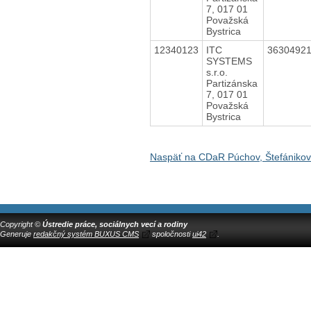
7, 017 01
Považská
Bystrica
12340123
ITC
3630492
SYSTEMS
s.r.o.
Partizánska
7, 017 01
Považská
Bystrica
Naspäť na CDaR Púchov, Štefániko
Copyright ©
Ústredie práce, sociálnych vecí a rodiny
Generuje
redakčný systém BUXUS CMS
spoločnosti
ui42
.