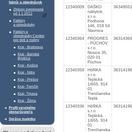
faktúr a objednávok
12340009
DAŠKO
3634955
Zmluvy zverejnené
nábytok,
od 1.1.2012
s.r.o.
Podhorie
Faktúry
a objednávky
146, 018 54
Slavnica
Faktúry a
objednávky Centier
12340364
PROGRES
3631436
pre deti a rodiny
- PÚCHOV,
Kraj - Bratislava
s.r.o.
Nosice 35,
Kraj - Banská
020 01
Bystrica
Púchov
Kraj - Košice
12340358
HôRKA
3631419
Kraj - Nitra
s.r.o.
Teplická
Kraj - Prešov
1/655, 914
Kraj- Trenčín
01
Trenčianska
Kraj- Trnava
Teplá
Kraj - Žilina
12340336
HôRKA
3631419
Profil verejného
s.r.o.
obstarávateľa
Teplická
Správa majetku
1/655, 914
01
Trenčianska