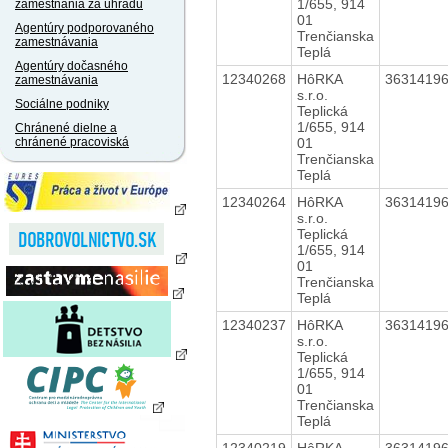
1/655, 914
zamestnania za úhradu
01
Agentúry podporovaného
Trenčianska
zamestnávania
Teplá
Agentúry dočasného
12340268
HôRKA
3631419
zamestnávania
s.r.o.
Sociálne podniky
Teplická
1/655, 914
Chránené dielne a
01
chránené pracoviská
Trenčianska
Teplá
12340264
HôRKA
3631419
s.r.o.
Teplická
1/655, 914
01
Trenčianska
Teplá
12340237
HôRKA
3631419
s.r.o.
Teplická
1/655, 914
01
Trenčianska
Teplá
12340219
HôRKA
3631419