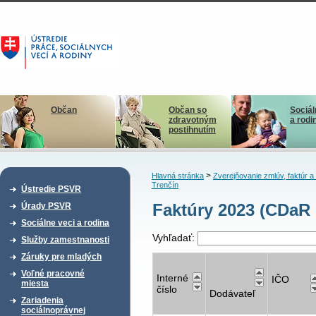
Občan
Občan so
Sociál
zdravotným
a rodi
postihnutím
>
Hlavná stránka
Zverejňovanie zmlúv, faktúr 
Trenčín
Ústredie PSVR
Faktúry 2023 (CDaR 
Úrady PSVR
Sociálne veci a rodina
Vyhľadať:
Služby zamestnanosti
Záruky pre mladých
Voľné pracovné
Interné
IČO
miesta
číslo
Dodávateľ
Zariadenia
sociálnoprávnej