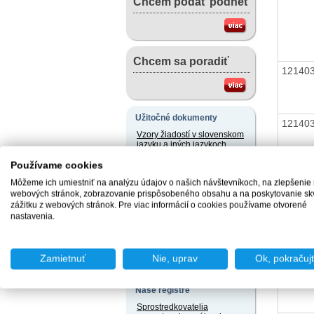
Chcem podať podnet
Chcem sa poradiť
12140
Užitočné dokumenty
12140
Vzory žiadostí v slovenskom
jazyku a iných jazykoch
Právne predpisy
Používame cookies
Môžeme ich umiestniť na analýzu údajov o našich návštevníkoch, na zlepšenie
12140
Užívateľský servis
webových stránok, zobrazovanie prispôsobeného obsahu a na poskytovanie sk
zážitku z webových stránok. Pre viac informácií o cookies používame otvorené
Slobodný prístup k
nastavenia.
informáciám
12140
Ochrana osobných údajov
Oznamovanie
Zamietnuť
Nie, uprav
Ok, pokračuj
protispoločenskej činnosti
12140
Naše registre
Sprostredkovatelia