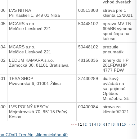
vchod.dverách
306
LVS NITRA
00513808
strava pre 1
Pri Kaštieli 1, 949 01 Nitra
klienta 12/2021
305
MCARS s.r.o.
50448102
oprava MV TN
Melčice Lieskové 221
605BB výmena
spod.čapu na
kolese
304
MCARS s.r.o.
50448102
prezutie
Melčice Lieskové 221
pneumatík
302
LEDUM KAMARA s.r.o.
48158836
tonery do HP
Zámocká 30, 81101 Bratislava
281FDW,HP
4777 FDW
301
TESA SHOP
37430289
dialkový
Pivovarská 6, 01001 Žilina
ovládač na
sat.prijímač
Optibox
MiniZebra SE
300
LVS POĽNÝ KESOV
00400084
strava za
Mojmírovská 70, 95115 Poľný
klienta9/2021
Kesov
<<
<
|
1
|
2
|
3
|
4
|
5
|
6
|
7
|
8
|
9
|
10
|
>
>>
na CDaR Trenčín, Jilemnického 40