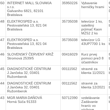
350
INTERNET MALL SLOVAKIA
35950226
Vybavenie
s.r.o.
herničky hrami
Galvaniho 6821, 82101
Bratislava
348
ELEKTROSPED a.s.
35735038
televízor 1 ks,
Pestovateľská 13, 821 04
satelitný
Bratislava
prjímač Kaon
MZ52 2 ks
347
ELEKTROSPED a.s.
35735038
televízor LG
Pestovateľská 13, 821 04
43UP7700 1 ks
Bratislava
346
SLOVENSKÝ ČERVENÝ KRIŽ
00416029
Kurz prvej
Stromová 2539/5
pomoci pre3 8
účastníkov
345
DIAGNOSTICKÉ CENTRUM
00111562
stravné za
J.Jančeka 32, 03401
klienta 11/2021
Ružomberok
344
DIAGNOSTICKÉ CENTRUM
00111562
stravné za
J.Jančeka 32, 03401
klienta 12/2021
Ružomberok
343
MGR.MARIA DAŇOVÁ
50712390
vzdelávanie
Horná Súča 91333
Zadávanie
hraníc vo
výchove