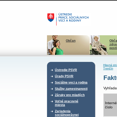
Občan
Obča
zdra
post
Hlavná str
Trenčín
Ústredie PSVR
Fakt
Úrady PSVR
Sociálne veci a rodina
Vyhľada
Služby zamestnanosti
Záruky pre mladých
Voľné pracovné
Interné
miesta
číslo
Zariadenia
sociálnoprávnej