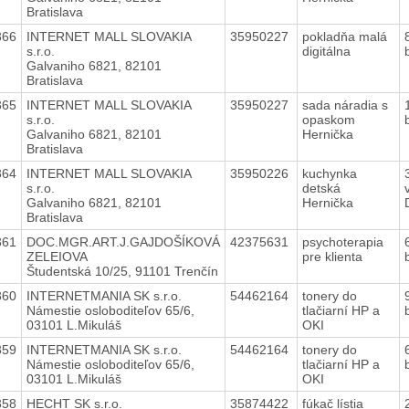
Bratislava
366
INTERNET MALL SLOVAKIA
35950227
pokladňa malá
s.r.o.
digitálna
Galvaniho 6821, 82101
Bratislava
365
INTERNET MALL SLOVAKIA
35950227
sada náradia s
s.r.o.
opaskom
Galvaniho 6821, 82101
Hernička
Bratislava
364
INTERNET MALL SLOVAKIA
35950226
kuchynka
s.r.o.
detská
Galvaniho 6821, 82101
Hernička
Bratislava
361
DOC.MGR.ART.J.GAJDOŠÍKOVÁ
42375631
psychoterapia
ZELEIOVA
pre klienta
Študentská 10/25, 91101 Trenčín
360
INTERNETMANIA SK s.r.o.
54462164
tonery do
Námestie osloboditeľov 65/6,
tlačiarní HP a
03101 L.Mikuláš
OKI
359
INTERNETMANIA SK s.r.o.
54462164
tonery do
Námestie osloboditeľov 65/6,
tlačiarní HP a
03101 L.Mikuláš
OKI
358
HECHT SK s.r.o.
35874422
fúkač lístia