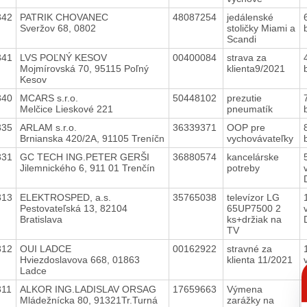
342
PATRIK CHOVANEC
48087254
jedálenské
Sveržov 68, 0802
stoličky Miami a
Scandi
341
LVS POĽNÝ KESOV
00400084
strava za
Mojmírovská 70, 95115 Poľný
klienta9/2021
Kesov
340
MCARS s.r.o.
50448102
prezutie
Melčice Lieskové 221
pneumatík
335
ARLAM s.r.o.
36339371
OOP pre
Brnianska 420/2A, 91105 Treníčn
vychovávateľky
331
GC TECH ING.PETER GERŠI
36880574
kancelárske
Jilemnického 6, 911 01 Trenčín
potreby
313
ELEKTROSPED, a.s.
35765038
televízor LG
Pestovateľská 13, 82104
65UP7500 2
Bratislava
ks+držiak na
TV
312
OUI LADCE
00162922
stravné za
Hviezdoslavova 668, 01863
klienta 11/2021
C
Ladce
p
311
ALKOR ING.LADISLAV ORSAG
17659663
Výmena
Mládežnícka 80, 91321Tr.Turná
zarážky na