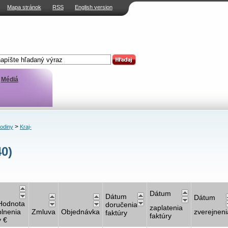
Mapa stránok
RSS
English version
Médiá
>
rodiny
Kraj-
40)
Dátum
Dátum
Dátum
Hodnota
doručenia
zaplatenia
plnenia
Zmluva
Objednávka
zverejneni
faktúry
faktúry
v €