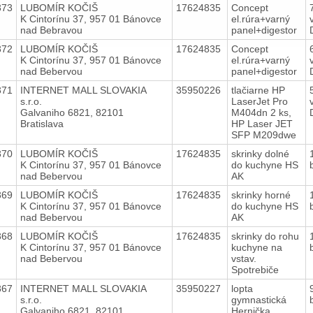
373
LUBOMÍR KOČIŠ
17624835
Concept
K Cintorínu 37, 957 01 Bánovce
el.rúra+varný
nad Bebravou
panel+digestor
372
LUBOMÍR KOČIŠ
17624835
Concept
K Cintorínu 37, 957 01 Bánovce
el.rúra+varný
nad Bebervou
panel+digestor
371
INTERNET MALL SLOVAKIA
35950226
tlačiarne HP
s.r.o.
LaserJet Pro
Galvaniho 6821, 82101
M404dn 2 ks,
Bratislava
HP Laser JET
SFP M209dwe
370
LUBOMÍR KOČIŠ
17624835
skrinky dolné
K Cintorínu 37, 957 01 Bánovce
do kuchyne HS
nad Bebervou
AK
369
LUBOMÍR KOČIŠ
17624835
skrinky horné
K Cintorínu 37, 957 01 Bánovce
do kuchyne HS
nad Bebervou
AK
368
LUBOMÍR KOČIŠ
17624835
skrinky do rohu
K Cintorínu 37, 957 01 Bánovce
kuchyne na
nad Bebervou
vstav.
Spotrebiče
367
INTERNET MALL SLOVAKIA
35950227
lopta
s.r.o.
gymnastická
Galvaniho 6821, 82101
Hernička