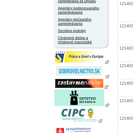
zamestnania za úhradu
12140
Agentúry podporovaného
zamestnávania
Agentúry dočasného
zamestnávania
12140
Sociálne podniky
Chránené dielne a
chránené pracoviská
12140
12140
12140
12140
12140