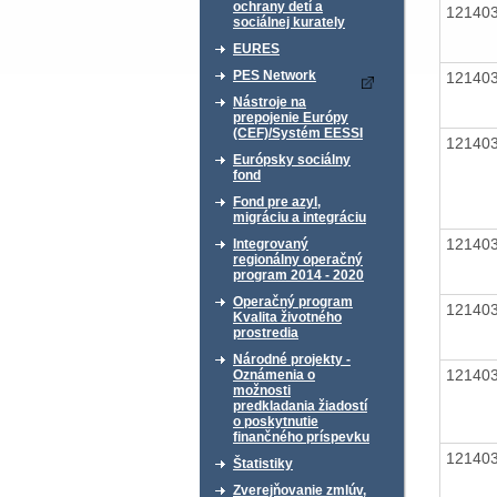
ochrany detí a
12140
sociálnej kurately
EURES
PES Network
12140
Nástroje na
prepojenie Európy
(CEF)/Systém EESSI
12140
Európsky sociálny
fond
Fond pre azyl,
migráciu a integráciu
12140
Integrovaný
regionálny operačný
program 2014 - 2020
Operačný program
12140
Kvalita životného
prostredia
Národné projekty -
12140
Oznámenia o
možnosti
predkladania žiadostí
o poskytnutie
finančného príspevku
12140
Štatistiky
Zverejňovanie zmlúv,