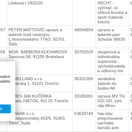
Ltisková I 1925/20
HECHT -
vyžínač, el.
uhlová brúska a
spotr.materiál
kotúče
357
PETER MATTOVIČ-opravy a
48094854
oprava a
ladenie huid.nástrojov
ladenie pian
Ľ.Novomeského 774/2, 92701
Scholze 95635
Šaľa
356
MGR. BARBORA KUCHAROVÁ
30792029
skupinová a
Šancova 58, 81105 Bratislava
individuálna
supervízia
vychodávatelia
a odborný tím
 našich
355
LAMELLAND s.r.o.
36331350
vertikálne
velého
Rybárska 1, 91101 Trenčín
žalúzie do
budov AK
354
JAMES JAN KUČERKA
33180261
oprava MV TN
M.Bela 2467/36, 911 01 Trenčín
020 GD, vým
olja filtrov
te
353
VRANÁK s.r.o.
53629744
hav.stav
Ľ.Podjavorinskej 453/5, 91401
prepchavanie
Trenč.Teplá
upchatej
kanaliz.potr.