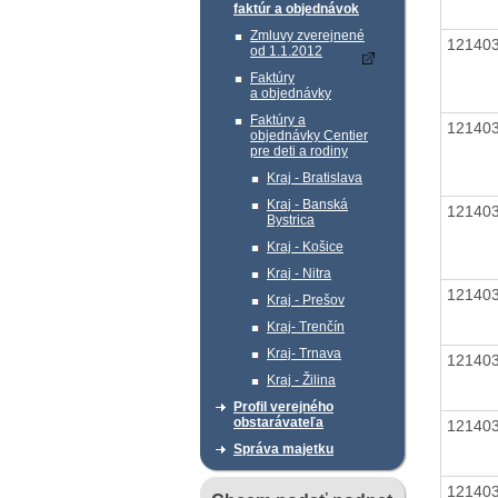
faktúr a objednávok
Zmluvy zverejnené
12140
od 1.1.2012
Faktúry
a objednávky
Faktúry a
12140
objednávky Centier
pre deti a rodiny
Kraj - Bratislava
Kraj - Banská
12140
Bystrica
Kraj - Košice
Kraj - Nitra
12140
Kraj - Prešov
Kraj- Trenčín
Kraj- Trnava
12140
Kraj - Žilina
Profil verejného
obstarávateľa
12140
Správa majetku
12140