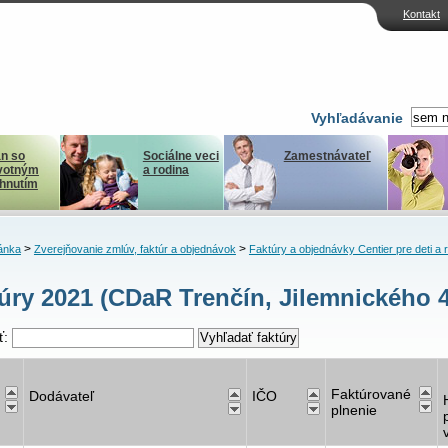
Kontakt
Vyhľadávanie
n so
Sociálne veci
Zamestnávateľ
votným
a rodina
ihnutím
>
>
ánka
Zverejňovanie zmlúv, faktúr a objednávok
Faktúry a objednávky Centier pre deti a 
úry 2021 (CDaR Trenčín, Jilemnického 
ť:
Faktúrované
Dodávateľ
IČO
plnenie