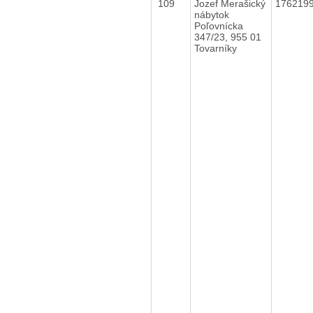
109
Jozef Merašický
176219
nábytok
Poľovnícka
347/23, 955 01
Tovarníky