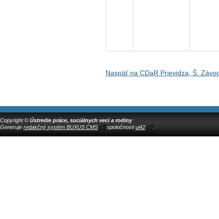
Naspäť na CDaR Prievidza, Š. Závo
Copyright ©
Ústredie práce, sociálnych vecí a rodiny
Generuje
redakčný systém BUXUS CMS
spoločnosti
ui42
.