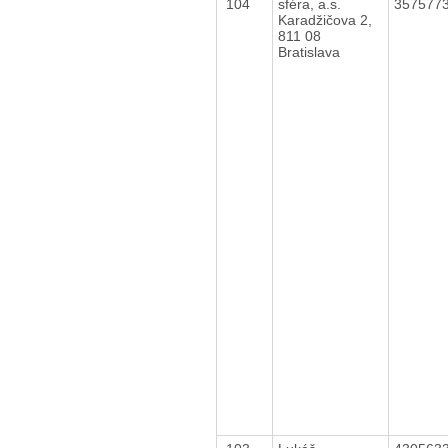
104
sféra, a.s.
357577
Karadžičova 2,
811 08
Bratislava