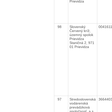
Prievidza
98
Slovenský
004161
Červený kríž,
územný spolok
Prievidza
Staničná 2, 971
01 Prievidza
97
Stredoslovenská
366440
vodárenská
prevádzková
spoločnosť, a.s.