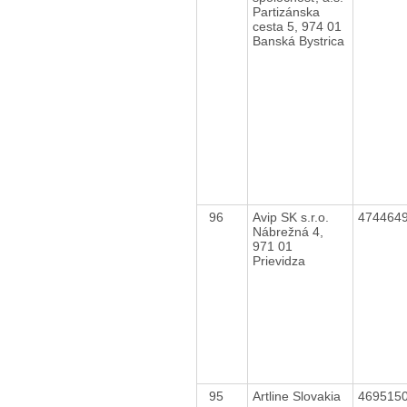
Partizánska
cesta 5, 974 01
Banská Bystrica
96
Avip SK s.r.o.
474464
Nábrežná 4,
971 01
Prievidza
95
Artline Slovakia
469515