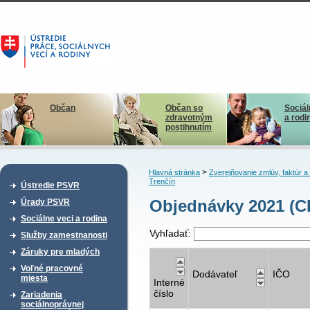
Občan
Občan so
Sociál
zdravotným
a rodi
postihnutím
>
Hlavná stránka
Zverejňovanie zmlúv, faktúr 
Trenčín
Ústredie PSVR
Objednávky 2021 (CD
Úrady PSVR
Sociálne veci a rodina
Vyhľadať:
Služby zamestnanosti
Záruky pre mladých
Voľné pracovné
Dodávateľ
IČO
miesta
Interné
číslo
Zariadenia
sociálnoprávnej