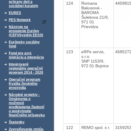
ochrany detí a
124
Romana
445981
sociálnej kurately
Bakusová -
BAROMA
EURES
Šulekova 21/9,
PES Network
971 01
Prievidza
Nástroje na
prepojenie Európy
(CEF)/Systém EESSI
Európsky sociálny
fond
123
eRPe servis,
458527
Fond pre azyl,
s.r.o.
migráciu a integráciu
SNP 1153/9,
Integrovaný
972 01 Bojnice
regionálny operačný
program 2014 - 2020
Operačný program
Kvalita životného
prostredia
Národné projekty -
Oznámenia o
možnosti
predkladania žiadostí
o poskytnutie
finančného príspevku
Štatistiky
122
REMO spol. s r.
315925
Zverejňovanie zmlúv,