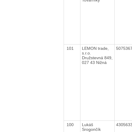
101
LEMON trade,
507536
s.r.o.
Družstevná 849,
027 43 Nižná
100
Lukáš
430563
Srogončík