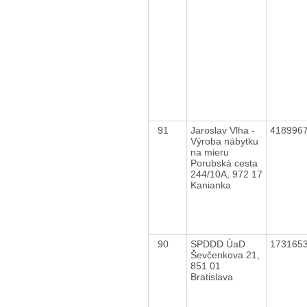
91
Jaroslav Vlha -
418996
Výroba nábytku
na mieru
Porubská cesta
244/10A, 972 17
Kanianka
90
SPDDD ÚaD
173165
Ševčenkova 21,
851 01
Bratislava