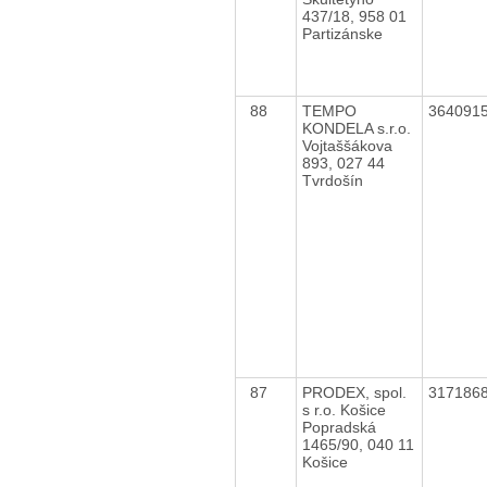
437/18, 958 01
Partizánske
88
TEMPO
364091
KONDELA s.r.o.
Vojtaššákova
893, 027 44
Tvrdošín
87
PRODEX, spol.
317186
s r.o. Košice
Popradská
1465/90, 040 11
Košice