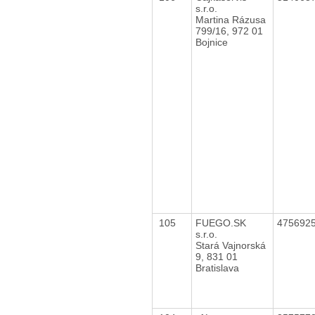
s.r.o.
Martina Rázusa
799/16, 972 01
Bojnice
105
FUEGO.SK
475692
s.r.o.
Stará Vajnorská
9, 831 01
Bratislava