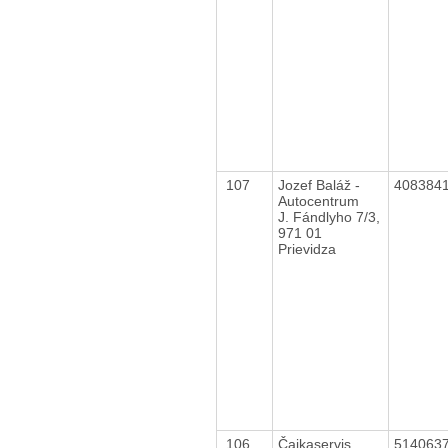
107
Jozef Baláž -
408384
Autocentrum
J. Fándlyho 7/3,
971 01
Prievidza
106
Čajkaservis
514063