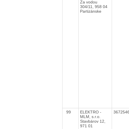
Za vodou
304/11, 958 04
Partizánske
99
ELEKTRO -
367254
MLM, s.r.o.
Stavbárov 12,
971 01