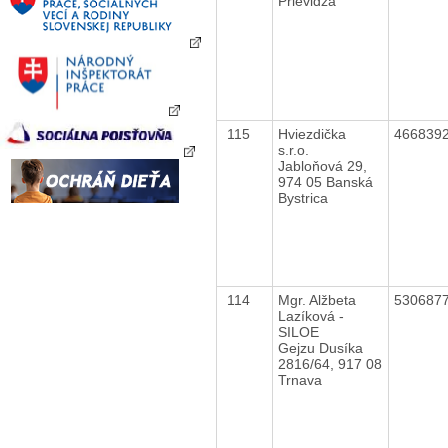
Prievidza
115
Hviezdička
466839
s.r.o.
Jabloňová 29,
974 05 Banská
Bystrica
114
Mgr. Alžbeta
530687
Lazíková -
SILOE
Gejzu Dusíka
2816/64, 917 08
Trnava