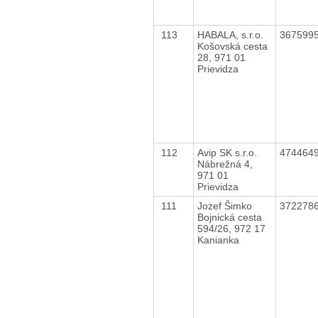
113
HABALA, s.r.o.
367599
Košovská cesta
28, 971 01
Prievidza
112
Avip SK s.r.o.
474464
Nábrežná 4,
971 01
Prievidza
111
Jozef Šimko
372278
Bojnická cesta
594/26, 972 17
Kanianka