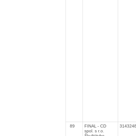
89
FINAL - CD
314324
spol. s r.o.
Škultétyho