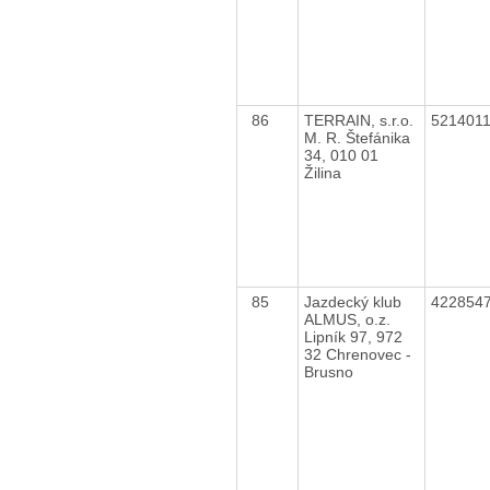
86
TERRAIN, s.r.o.
521401
M. R. Štefánika
34, 010 01
Žilina
85
Jazdecký klub
422854
ALMUS, o.z.
Lipník 97, 972
32 Chrenovec -
Brusno