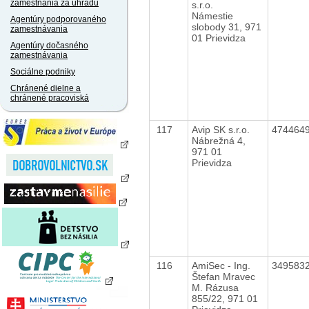
zamestnania za úhradu
s.r.o.
Námestie
Agentúry podporovaného
slobody 31, 971
zamestnávania
01 Prievidza
Agentúry dočasného
zamestnávania
Sociálne podniky
Chránené dielne a
chránené pracoviská
117
Avip SK s.r.o.
474464
Nábrežná 4,
971 01
Prievidza
116
AmiSec - Ing.
349583
Štefan Mravec
M. Rázusa
855/22, 971 01