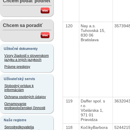
Chcem podať podnet
Chcem sa poradiť
120
Nay a.s.
357394
Tuhovská 15,
830 06
Bratislava
Užitočné dokumenty
Vzory žiadostí v slovenskom
jazyku a iných jazykoch
Právne predpisy
Užívateľský servis
Slobodný prístup k
informáciám
Ochrana osobných údajov
119
Daffer spol. s
363204
Oznamovanie
r.o.
protispoločenskej činnosti
Včelárska 1,
971 01
Prievidza
Naše registre
118
KočíkyBarbora
524421
Sprostredkovatelia