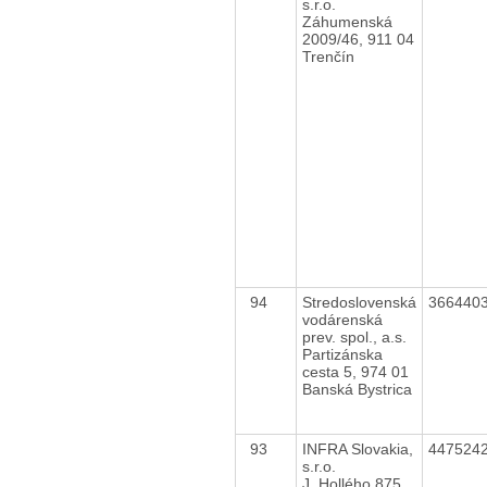
s.r.o.
Záhumenská
2009/46, 911 04
Trenčín
94
Stredoslovenská
366440
vodárenská
prev. spol., a.s.
Partizánska
cesta 5, 974 01
Banská Bystrica
93
INFRA Slovakia,
447524
s.r.o.
J. Hollého 875,