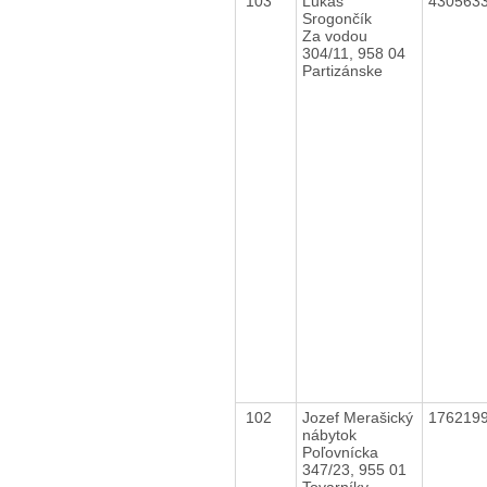
103
Lukáš
430563
Srogončík
Za vodou
304/11, 958 04
Partizánske
102
Jozef Merašický
176219
nábytok
Poľovnícka
347/23, 955 01
Tovarníky