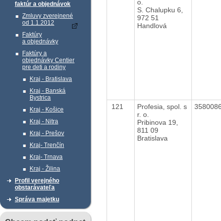
o.
faktúr a objednávok
S. Chalupku 6,
Zmluvy zverejnené
972 51
od 1.1.2012
Handlová
Faktúry
a objednávky
Faktúry a
objednávky Centier
pre deti a rodiny
Kraj - Bratislava
Kraj - Banská
Bystrica
121
Profesia, spol. s
358008
Kraj - Košice
r. o.
Kraj - Nitra
Pribinova 19,
811 09
Kraj - Prešov
Bratislava
Kraj- Trenčín
Kraj- Trnava
Kraj - Žilina
Profil verejného
obstarávateľa
Správa majetku