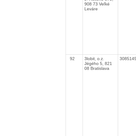
908 73 Veľké
Leváre
92
3lobit, o.z.
308514
Jégého 5, 821
08 Bratislava