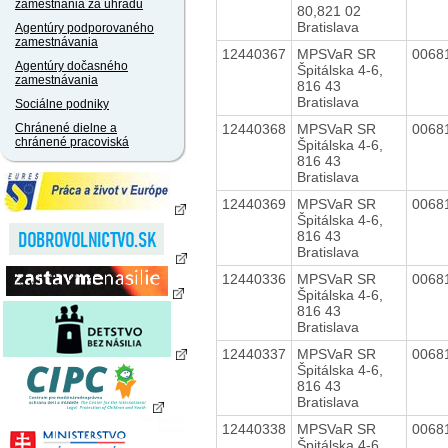
zamestnania za úhradu
80,821 02
Bratislava
Agentúry podporovaného
zamestnávania
12440367
MPSVaR SR
0068
Agentúry dočasného
Špitálska 4-6,
zamestnávania
816 43
Bratislava
Sociálne podniky
12440368
MPSVaR SR
0068
Chránené dielne a
chránené pracoviská
Špitálska 4-6,
816 43
Bratislava
12440369
MPSVaR SR
0068
Špitálska 4-6,
816 43
Bratislava
12440336
MPSVaR SR
0068
Špitálska 4-6,
816 43
Bratislava
12440337
MPSVaR SR
0068
Špitálska 4-6,
816 43
Bratislava
12440338
MPSVaR SR
0068
Špitálska 4-6,