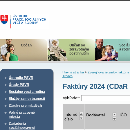
Občan
Občan so
Sociál
zdravotným
a rodi
postihnutím
>
Hlavná stránka
Zverejňovanie zmlúv, faktúr 
Trnava
Ústredie PSVR
Faktúry 2024 (CDaR
Úrady PSVR
Sociálne veci a rodina
Vyhľadať:
Služby zamestnanosti
Záruky pre mladých
Voľné pracovné
Interné
Dodávateľ
IČO
miesta
číslo
Zariadenia
sociálnoprávnej