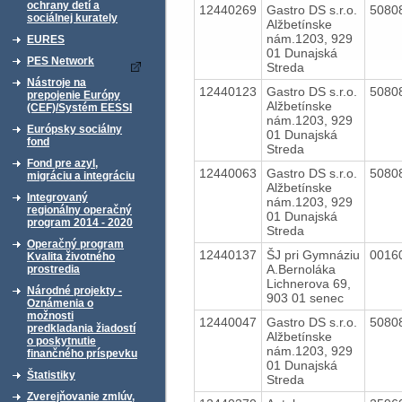
ochrany detí a
12440269
Gastro DS s.r.o.
5080
sociálnej kurately
Alžbetínske
nám.1203, 929
EURES
01 Dunajská
PES Network
Streda
Nástroje na
12440123
Gastro DS s.r.o.
5080
prepojenie Európy
Alžbetínske
(CEF)/Systém EESSI
nám.1203, 929
Európsky sociálny
01 Dunajská
fond
Streda
Fond pre azyl,
12440063
Gastro DS s.r.o.
5080
migráciu a integráciu
Alžbetínske
Integrovaný
nám.1203, 929
regionálny operačný
01 Dunajská
program 2014 - 2020
Streda
Operačný program
12440137
ŠJ pri Gymnáziu
0016
Kvalita životného
A.Bernoláka
prostredia
Lichnerova 69,
Národné projekty -
903 01 senec
Oznámenia o
možnosti
12440047
Gastro DS s.r.o.
5080
predkladania žiadostí
Alžbetínske
o poskytnutie
nám.1203, 929
finančného príspevku
01 Dunajská
Štatistiky
Streda
Zverejňovanie zmlúv,