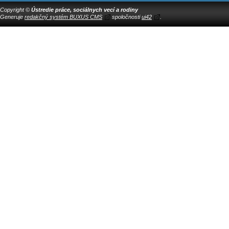
Copyright ©
Ústredie práce, sociálnych vecí a rodiny
Generuje
redakčný systém BUXUS CMS
spoločnosti
ui42
.