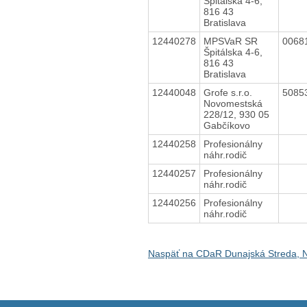
Špitálska 4-6,
816 43
Bratislava
12440278
MPSVaR SR
0068
Špitálska 4-6,
816 43
Bratislava
12440048
Grofe s.r.o.
5085
Novomestská
228/12, 930 05
Gabčíkovo
12440258
Profesionálny
náhr.rodič
12440257
Profesionálny
náhr.rodič
12440256
Profesionálny
náhr.rodič
Naspäť na CDaR Dunajská Streda, 