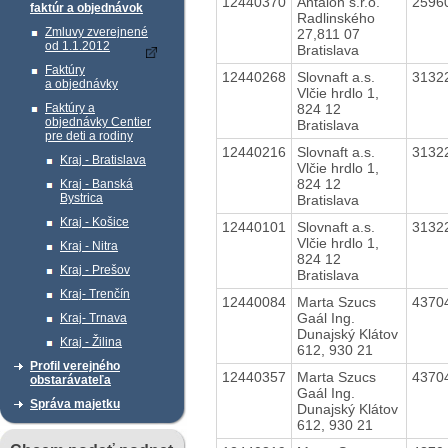
12440370
Antalon s.r.o.
2596
faktúr a objednávok
Radlinského
Zmluvy zverejnené
27,811 07
od 1.1.2012
Bratislava
Faktúry
12440268
Slovnaft a.s.
3132
a objednávky
Vlčie hrdlo 1,
824 12
Faktúry a
objednávky Centier
Bratislava
pre deti a rodiny
12440216
Slovnaft a.s.
3132
Kraj - Bratislava
Vlčie hrdlo 1,
824 12
Kraj - Banská
Bystrica
Bratislava
Kraj - Košice
12440101
Slovnaft a.s.
3132
Vlčie hrdlo 1,
Kraj - Nitra
824 12
Kraj - Prešov
Bratislava
Kraj- Trenčín
12440084
Marta Szucs
4370
Gaál Ing.
Kraj- Trnava
Dunajský Klátov
Kraj - Žilina
612, 930 21
Profil verejného
12440357
Marta Szucs
4370
obstarávateľa
Gaál Ing.
Správa majetku
Dunajský Klátov
612, 930 21