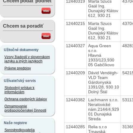
Chcem podať podnet
12440319
Marta Szucs
4370
Gaál Ing.
Dunajský Klátov
612, 930 21
12440215
Marta Szucs
4370
Chcem sa poradiť
Gaál Ing.
Dunajský Klátov
612, 930 21
12440327
Aqua Green
4828
Užitočné dokumenty
s.r.o.
Hlavná
Vzory žiadostí v slovenskom
1933/123,930
jazyku a iných jazykoch
05 Gabčíkovo
Právne predpisy
12440209
Dávid Vendégh-
5421
VLD Team
Užívateľský servis
Gárdonyská
1391/28, 930 10
Slobodný prístup k
Dolný Štál
informáciám
Ochrana osobných údajov
12440382
Lachmann s.r.o.
5311
Neratovické
Oznamovanie
nám.2144/4,929
protispoločenskej činnosti
01 Dunajská
Streda
Naše registre
12440285
Relia s.r.o
3136
Sprostredkovatelia
Trnavská