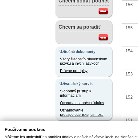
Chcem podať podnet
156
Chcem sa poradiť
155
154
Užitočné dokumenty
Vzory žiadostí v slovenskom
jazyku a iných jazykoch
Právne predpisy
153
Užívateľský servis
Slobodný prístup k
informáciám
152
Ochrana osobných údajov
Oznamovanie
protispoločenskej činnosti
151
Naše registre
Používame cookies
Sprostredkovatelia
Môžeme ich umiestniť na analýzu údajov o našich návštevníkoch, na zlepšenie