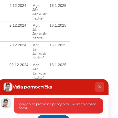
2.12.2024
Mgr.
16.1.2025
Ján
Jankulár
riaditeľ
2.12.2024
Mgr.
16.1.2025
Ján
Jankulár
riaditeľ
2.12.2024
Mgr.
16.1.2025
Ján
Jankulár
riaditeľ
02.12.2024
Mgr.
16.1.2025
Ján
Jankulár
riaditeľ
hatbot
25.11.2024
Mgr.
16.1.2025
íše
Vaša pomocníčka
Ján
Jankulár
riaditeľ
Vyskytol sa problém s pripojením. Skúste to prosím
25.11.2024
Mgr.
16.1.2025
znovu.
Ján
Jankulár
riaditeľ