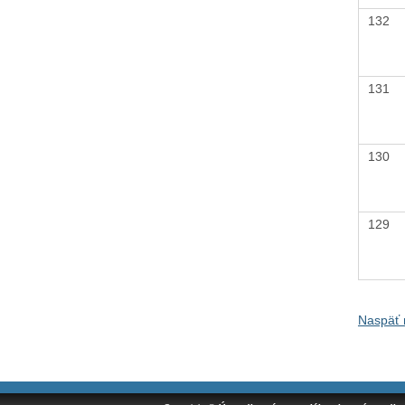
132
131
130
129
Naspäť 