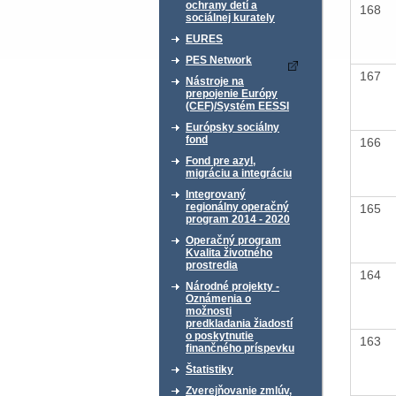
ochrany detí a
168
sociálnej kurately
EURES
PES Network
167
Nástroje na
prepojenie Európy
(CEF)/Systém EESSI
Európsky sociálny
fond
166
Fond pre azyl,
migráciu a integráciu
Integrovaný
regionálny operačný
165
program 2014 - 2020
Operačný program
Kvalita životného
prostredia
164
Národné projekty -
Oznámenia o
možnosti
predkladania žiadostí
o poskytnutie
163
finančného príspevku
Štatistiky
Zverejňovanie zmlúv,