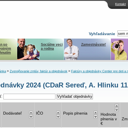
Kontakt
Vyhľadávanie
n so
Sociálne veci
Zamestnávateľ
votným
a rodina
ihnutím
>
>
ánka
Zverejňovanie zmlúv, faktúr a objednávok
Faktúry a objednávky Centier pre deti a 
dnávky 2024 (CDaR Sereď, A. Hlinku 11
ť:
Dodávateľ
IČO
Popis plnenia
Hodnota
plnenia v
Zm
€