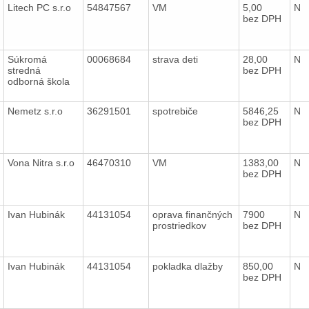
Litech PC s.r.o
54847567
VM
5,00
N
bez DPH
Súkromá
00068684
strava deti
28,00
N
stredná
bez DPH
odborná škola
Nemetz s.r.o
36291501
spotrebiče
5846,25
N
bez DPH
Vona Nitra s.r.o
46470310
VM
1383,00
N
bez DPH
Ivan Hubinák
44131054
oprava finančných
7900
N
prostriedkov
bez DPH
Ivan Hubinák
44131054
pokladka dlažby
850,00
N
bez DPH