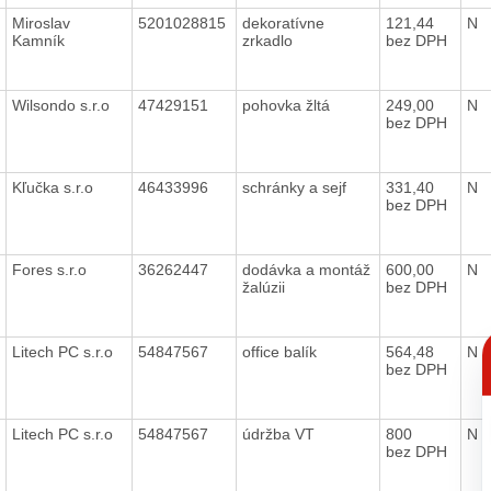
Miroslav
5201028815
dekoratívne
121,44
N
Kamník
zrkadlo
bez DPH
Wilsondo s.r.o
47429151
pohovka žltá
249,00
N
bez DPH
Kľučka s.r.o
46433996
schránky a sejf
331,40
N
bez DPH
Fores s.r.o
36262447
dodávka a montáž
600,00
N
žalúzii
bez DPH
C
Litech PC s.r.o
54847567
office balík
564,48
N
p
bez DPH
Litech PC s.r.o
54847567
údržba VT
800
N
bez DPH