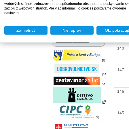
zamestnania za úhradu
webových stránok, zobrazovanie prispôsobeného obsahu a na poskytovanie sk
150
Agentúry podporovaného
zážitku z webových stránok. Pre viac informácií o cookies používame otvorené
zamestnávania
nastavenia.
Agentúry dočasného
zamestnávania
149
Sociálne podniky
Zamietnuť
Nie, uprav
Ok, pokračuj
Chránené dielne a
chránené pracoviská
148
147
146
145