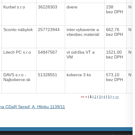
Kurbel s.r.o
36228303
dvere
238
N
bez DPH
Sconto nábytok
257723944
inter.vybavenie a
662,76
N
všeobec.materiál
bez DPH
Litech PC s.r.o
54847567
vt údržba VT a
1521,00
N
VM
bez DPH
DAVS s.r.o -
51328551
koberce 3 ks
573,10
N
Najkoberce.sk
bez DPH
<<
<
|
1
|
2
|
3
|
4
|
5
|
>
>>
na CDaR Sereď, A. Hlinku 1139/11