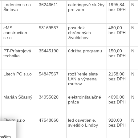
Lodenica s.r.o
36246611
cateringové služby
1995,84
N
Šintava
pre zam.
bez DPH
eMS
53169557
posudok
480,00
N
construction
chránených
bez DPH
s.r.o
živočíchov
PT-Prístrojová
35445190
údržba programu
150,00
N
technika
bez DPH
Litech PC s.r.o
54847567
rozšírenie siete
2158,00
N
LAN a výmena
bez DPH
routrov
Marián Ščasný
34955020
elektroinštalačné
4090,00
N
práce
bez DPH
Elvyro s.r.o
47548860
led osvetlenie,
920,00
N
svietidlo Lindby
bez DPH
 našich