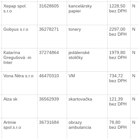
Xepap spol.
31628605
kancelársky
1228,50
N
s.r.o
papier
bez DPH
Gobyus s.r.o
36278271
tonery
2297,00
N
bez DPH
Katarína
37274864
jedálenské
1979,80
N
Gregušová -in
stoličky
bez DPH
Inter
Vona Nitra s.r.o
46470310
VM
734,72
N
bez DPH
Alza sk
36562939
skartovačka
121,39
N
bez DPH
Artmie
36731684
obrazy
78,80
N
spol.s.r.o
ambulancia
bez DPH