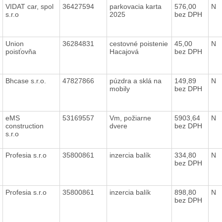
VIDAT car, spol
36427594
parkovacia karta
576,00
N
s.r.o
2025
bez DPH
Union
36284831
cestovné poistenie
45,00
N
poisťovňa
Hacajová
bez DPH
Bhcase s.r.o.
47827866
púzdra a sklá na
149,89
N
mobily
bez DPH
eMS
53169557
Vm, požiarne
5903,64
N
construction
dvere
bez DPH
s.r.o
Profesia s.r.o
35800861
inzercia balík
334,80
N
bez DPH
Profesia s.r.o
35800861
inzercia balík
898,80
N
bez DPH