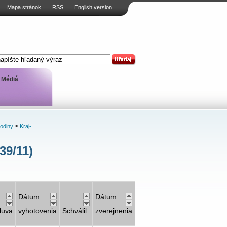
Mapa stránok
RSS
English version
Médiá
>
rodiny
Kraj-
39/11)
Dátum
Dátum
luva
vyhotovenia
Schválil
zverejnenia