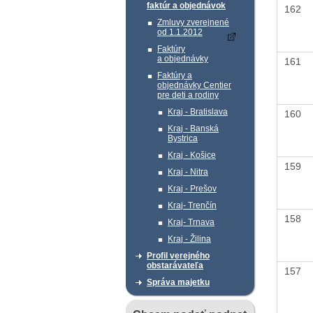
faktúr a objednávok
162
Zmluvy zverejnené
od 1.1.2012
Faktúry
a objednávky
161
Faktúry a
objednávky Centier
pre deti a rodiny
Kraj - Bratislava
160
Kraj - Banská
Bystrica
Kraj - Košice
159
Kraj - Nitra
Kraj - Prešov
Kraj- Trenčín
158
Kraj- Trnava
Kraj - Žilina
Profil verejného
obstarávateľa
157
Správa majetku