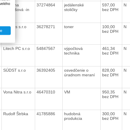
velého
Katarína
37274864
jedálenské
597,00
N
Gregušová -in
stoličky
bez DPH
Inter
Gobyus s.r.o
36278271
toner
100,00
N
te
bez DPH
Litech PC s.r.o
54847567
výpočtová
461,34
N
technika
bez DPH
SÚDST s.r.o
36392405
osvedčenie o
828,00
N
úradnom meraní
bez DPH
Vona Nitra s.r.o
46470310
VM
950,35
N
bez DPH
Rudolf Štrbka
41785886
hudobná
300,00
N
produkcia
bez DPH