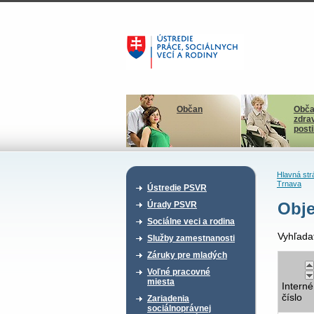
Občan
Obča
zdra
post
Hlavná str
Trnava
Ústredie PSVR
Obje
Úrady PSVR
Sociálne veci a rodina
Vyhľada
Služby zamestnanosti
Záruky pre mladých
Voľné pracovné
miesta
Interné
číslo
Zariadenia
sociálnoprávnej