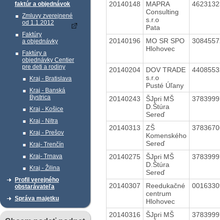
20140148
MAPRA
462313
faktúr a objednávok
Consulting
Zmluvy zverejnené
s.r.o
od 1.1.2012
Pata
Faktúry
20140196
MO SR SPO
308455
a objednávky
Hlohovec
Faktúry a
objednávky Centier
pre deti a rodiny
20140204
DOV TRADE
440855
s.r.o
Kraj - Bratislava
Pusté Úľany
Kraj - Banská
Bystrica
20140243
ŠJpri MŠ
378399
D.Štúra
Kraj - Košice
Sereď
Kraj - Nitra
20140313
ZŠ
378367
Kraj - Prešov
Komenského
Sereď
Kraj- Trenčín
20140275
ŠJpri MŠ
378399
Kraj- Trnava
D.Štúra
Kraj - Žilina
Sereď
Profil verejného
20140307
Reedukačné
001633
obstarávateľa
centrum
Správa majetku
Hlohovec
20140316
ŠJpri MŠ
378399