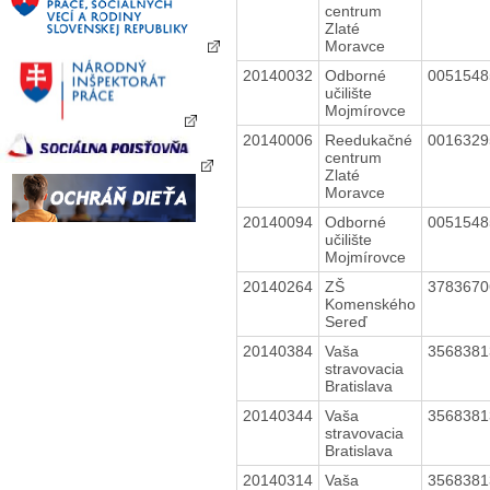
centrum
Zlaté
Moravce
20140032
Odborné
005154
učilište
Mojmírovce
20140006
Reedukačné
001632
centrum
Zlaté
Moravce
20140094
Odborné
005154
učilište
Mojmírovce
20140264
ZŠ
378367
Komenského
Sereď
20140384
Vaša
356838
stravovacia
Bratislava
20140344
Vaša
356838
stravovacia
Bratislava
20140314
Vaša
356838