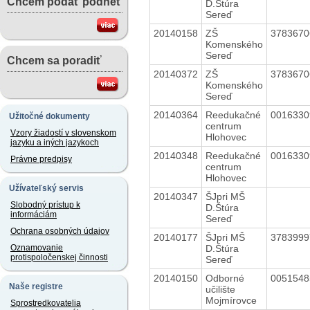
Chcem podať podnet
D.Štúra
Sereď
20140158
ZŠ
378367
Komenského
Sereď
Chcem sa poradiť
20140372
ZŠ
378367
Komenského
Sereď
20140364
Reedukačné
001633
Užitočné dokumenty
centrum
Vzory žiadostí v slovenskom
Hlohovec
jazyku a iných jazykoch
20140348
Reedukačné
001633
Právne predpisy
centrum
Hlohovec
Užívateľský servis
20140347
ŠJpri MŠ
Slobodný prístup k
D.Štúra
informáciám
Sereď
Ochrana osobných údajov
20140177
ŠJpri MŠ
378399
D.Štúra
Oznamovanie
protispoločenskej činnosti
Sereď
20140150
Odborné
005154
Naše registre
učilište
Mojmírovce
Sprostredkovatelia