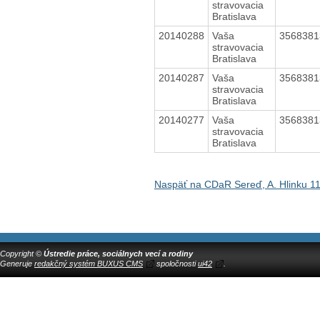
stravovacia
Bratislava
20140288
Vaša
356838
stravovacia
Bratislava
20140287
Vaša
356838
stravovacia
Bratislava
20140277
Vaša
356838
stravovacia
Bratislava
Naspäť na CDaR Sereď, A. Hlinku 1
Copyright ©
Ústredie práce, sociálnych vecí a rodiny
Generuje
redakčný systém BUXUS CMS
spoločnosti
ui42
.