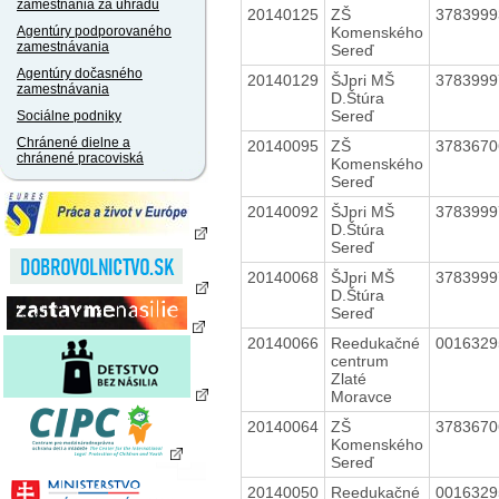
zamestnania za úhradu
20140125
ZŠ
378399
Komenského
Agentúry podporovaného
zamestnávania
Sereď
Agentúry dočasného
20140129
ŠJpri MŠ
378399
zamestnávania
D.Štúra
Sereď
Sociálne podniky
Chránené dielne a
20140095
ZŠ
378367
chránené pracoviská
Komenského
Sereď
20140092
ŠJpri MŠ
378399
D.Štúra
Sereď
20140068
ŠJpri MŠ
378399
D.Štúra
Sereď
20140066
Reedukačné
001632
centrum
Zlaté
Moravce
20140064
ZŠ
378367
Komenského
Sereď
20140050
Reedukačné
001632