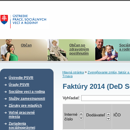
Občan
Občan so
Sociál
zdravotným
a rodi
postihnutím
>
Hlavná stránka
Zverejňovanie zmlúv, faktúr 
Trnava
Ústredie PSVR
Faktúry 2014 (DeD Se
Úrady PSVR
Sociálne veci a rodina
Vyhľadať:
Služby zamestnanosti
Záruky pre mladých
Voľné pracovné
Interné
Dodávateľ
IČO
miesta
číslo
Zariadenia
sociálnoprávnej