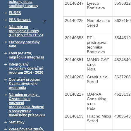
ochrany detí a
20140247
Lyreco
359581
sociálnej kurately
Bratislava
EURES
PES Network
20140225
Nemetz s.r.o
362915
Sereď
Nástroje na
prepojenie Európy
(CEF)/Systém EESSI
20140358
PT -
354451
prístrojová
Európsky sociálny
fond
technika
Bratislava
Fond pre azyl,
migráciu a integráciu
20140351
MANO-GAZ
452454
s.r.o.
Integrovaný
regionálny operačný
Nitra
program 2014 - 2020
20140263
Granit.s.r.o.
362726
Operačný program
Sereď
Kvalita životného
prostredia
20140217
MAPRA
462313
Národné projekty -
Consulting
Oznámenia o
možnosti
s.r.o
predkladania žiadostí
Pata
o poskytnutie
finančného príspevku
20140199
Hracho Miloš
408954
Sereď
Štatistiky
Zverejňovanie zmlúv,