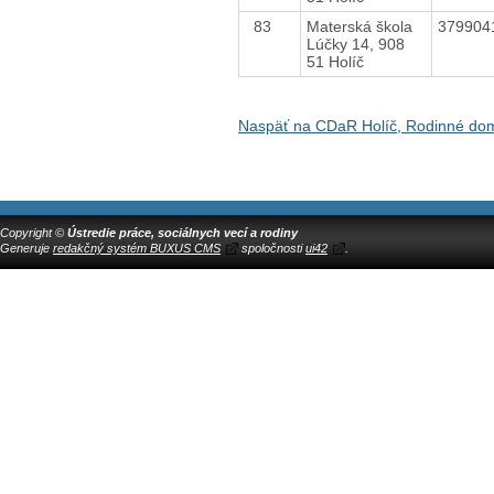
83
Materská škola
379904
Lúčky 14, 908
51 Holíč
Naspäť na CDaR Holíč, Rodinné do
Copyright ©
Ústredie práce, sociálnych vecí a rodiny
Generuje
redakčný systém BUXUS CMS
spoločnosti
ui42
.