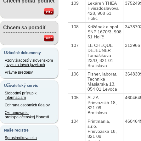
Chcem podať podnet
109
Lekáreň THEA
375249
Hviezdoslavova
428, 908 51
Holíč
108
Križánek a spol
347870
Chcem sa poradiť
SNP 1670/3, 908
51 Holíč
107
LE CHEQUE
313966
DEJEUNER
Užitočné dokumenty
Tomášikova
23/D, 821 01
Vzory žiadostí v slovenskom
jazyku a iných jazykoch
Bratislava
Právne predpisy
106
Fisher, laborat.
364830
Technika
Mäsiarska 13,
Užívateľský servis
054 01 Levoča
Slobodný prístup k
105
ALZA
460464
informáciám
Prievozská 18,
Ochrana osobných údajov
821 09
Bratislava
Oznamovanie
protispoločenskej činnosti
104
Printmania,
460464
s.r.o.
Naše registre
Prievozská 18,
821 09
Sprostredkovatelia