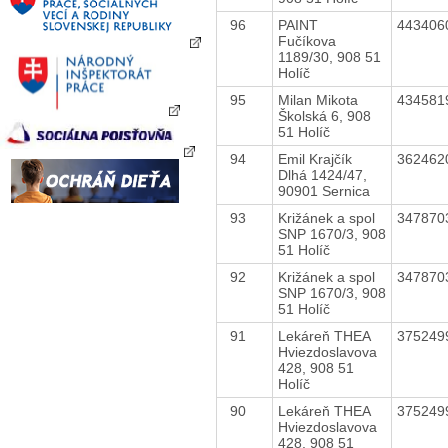
96
PAINT
443406
Fučíkova
1189/30, 908 51
Holíč
95
Milan Mikota
434581
Školská 6, 908
51 Holíč
94
Emil Krajčík
362462
Dlhá 1424/47,
90901 Sernica
93
Križánek a spol
347870
SNP 1670/3, 908
51 Holíč
92
Križánek a spol
347870
SNP 1670/3, 908
51 Holíč
91
Lekáreň THEA
375249
Hviezdoslavova
428, 908 51
Holíč
90
Lekáreň THEA
375249
Hviezdoslavova
428, 908 51