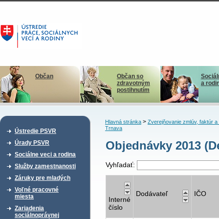
Občan
Občan so
Sociál
zdravotným
a rodi
postihnutím
>
Hlavná stránka
Zverejňovanie zmlúv, faktúr 
Trnava
Ústredie PSVR
Objednávky 2013 (D
Úrady PSVR
Sociálne veci a rodina
Vyhľadať:
Služby zamestnanosti
Záruky pre mladých
Voľné pracovné
Dodávateľ
IČO
miesta
Interné
číslo
Zariadenia
sociálnoprávnej