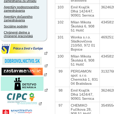
Bratislava
zamestnania za úhradu
103
Emil Krajčík
362462
Agentúry podporovaného
zamestnávania
Dlhá 1424/47,
90901 Sernica
Agentúry dočasného
zamestnávania
102
Milan Mikota
434581
Školská 6, 908
Sociálne podniky
51 Holíč
Chránené dielne a
chránené pracoviská
101
Wonka s.r.o.
469251
Sládkovičova
210/50, 972 01
Bojnice
100
Milan Mikota
434581
Školská 6, 908
51 Holíč
99
PERGAMON
313276
spol. s.r.o.
Chemická 1, 831
04 Bratislava
98
Emil Krajčík
362462
Dlhá 1424/47,
90901 Sernica
97
CHEMIKO
354955
Fučíkova 28,
908 51 Holíč