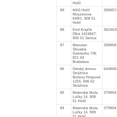
Holíč
89
MAS Holíč
300657
Moyzesova
649/1, 908 51
Holíč
88
Emil Krajčík
362462
Dlhá 1424847,
905 01 Senica
87
Manutan
358858
Slovakia
Galvániho 7/B,
821 04
Bratislava
86
Detský domov
644800
Strážnice
Boženy Hrejsové
1255, 696 62
Strážnice
85
Materská škola
379904
Lúčky 14, 908
51 Holíč
84
Materská škola
379904
Lúčky 14, 908
51 Holíč