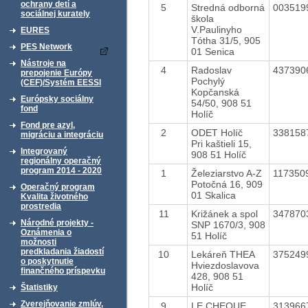
ochrany detí a
5
Stredná odborná
003519
sociálnej kurately
škola
V.Paulinyho
EURES
Tótha 31/5, 905
PES Network
01 Senica
Nástroje na
4
Radoslav
437390
prepojenie Európy
Pochylý
(CEF)/Systém EESSI
Kopčanská
Európsky sociálny
54/50, 908 51
fond
Holíč
Fond pre azyl,
2
ODET Holíč
338158
migráciu a integráciu
Pri kaštieli 15,
Integrovaný
908 51 Holíč
regionálny operačný
program 2014 - 2020
1
Železiarstvo A-Z
117350
Potočná 16, 909
Operačný program
01 Skalica
Kvalita životného
prostredia
11
Križánek a spol
347870
Národné projekty -
SNP 1670/3, 908
Oznámenia o
51 Holíč
možnosti
predkladania žiadostí
10
Lekáreň THEA
375249
o poskytnutie
Hviezdoslavova
finančného príspevku
428, 908 51
Holíč
Štatistiky
Zverejňovanie zmlúv,
9
LE CHEQUE
313966