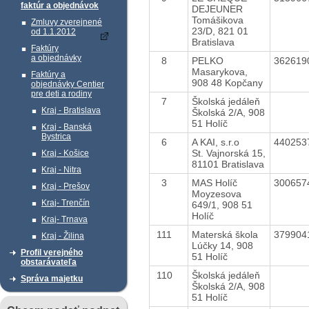
faktúr a objednávok
DEJEUNER
Tomášikova
Zmluvy zverejnené
23/D, 821 01
od 1.1.2012
Bratislava
Faktúry
a objednávky
8
PELKO
362619
Masarykova,
Faktúry a
908 48 Kopčany
objednávky Centier
pre deti a rodiny
7
Školská jedáleň
Kraj - Bratislava
Školská 2/A, 908
51 Holíč
Kraj - Banská
Bystrica
6
A KAI, s.r.o
440253
St. Vajnorská 15,
Kraj - Košice
81101 Bratislava
Kraj - Nitra
3
MAS Holíč
300657
Kraj - Prešov
Moyzesova
Kraj- Trenčín
649/1, 908 51
Holíč
Kraj- Trnava
111
Materská škola
379904
Kraj - Žilina
Lúčky 14, 908
Profil verejného
51 Holíč
obstarávateľa
110
Školská jedáleň
Správa majetku
Školská 2/A, 908
51 Holíč