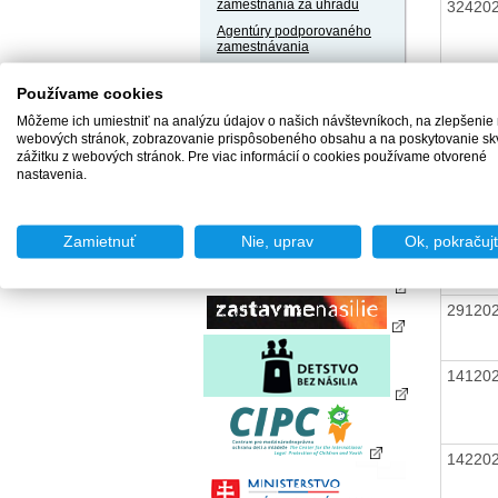
zamestnania za úhradu
32420
Agentúry podporovaného
zamestnávania
Agentúry dočasného
zamestnávania
Používame cookies
07220
Sociálne podniky
Môžeme ich umiestniť na analýzu údajov o našich návštevníkoch, na zlepšenie
webových stránok, zobrazovanie prispôsobeného obsahu a na poskytovanie sk
Chránené dielne a
zážitku z webových stránok. Pre viac informácií o cookies používame otvorené
chránené pracoviská
01720
nastavenia.
Zamietnuť
Nie, uprav
Ok, pokračuj
29120
14120
14220