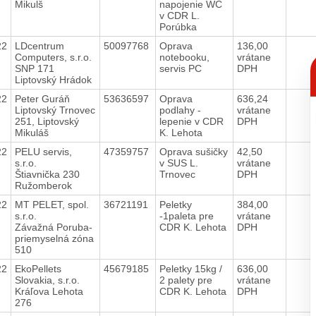
Mikulš
napojenie WC
v CDR L.
Porúbka
22
LDcentrum
50097768
Oprava
136,00
Computers, s.r.o.
notebooku,
vrátane
C
SNP 171
servis PC
DPH
p
Liptovský Hrádok
22
Peter Guráň
53636597
Oprava
636,24
Liptovský Trnovec
podlahy -
vrátane
251, Liptovský
lepenie v CDR
DPH
Mikuláš
K. Lehota
22
PELU servis,
47359757
Oprava sušičky
42,50
s.r.o.
v SUS L.
vrátane
Štiavnička 230
Trnovec
DPH
Ružomberok
22
MT PELET, spol.
36721191
Peletky
384,00
s.r.o.
-1paleta pre
vrátane
Závažná Poruba-
CDR K. Lehota
DPH
priemyselná zóna
510
22
EkoPellets
45679185
Peletky 15kg /
636,00
Slovakia, s.r.o.
2 palety pre
vrátane
Kráľova Lehota
CDR K. Lehota
DPH
276