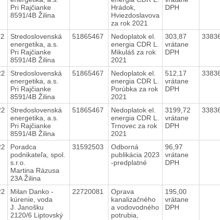
Pri Rajčianke
Hrádok,
DPH
8591/4B Žilina
Hviezdoslavova
za rok 2021
22
Stredoslovenská
51865467
Nedoplatok el.
303,87
3383
energetika, a.s.
energia CDR L.
vrátane
Pri Rajčianke
Mikuláš za rok
DPH
8591/4B Žilina
2021
22
Stredoslovenská
51865467
Nedoplatok el.
512,17
3383
energetika, a.s.
energia CDR L.
vrátane
Pri Rajčianke
Porúbka za rok
DPH
8591/4B Žilina
2021
22
Stredoslovenská
51865467
Nedoplatok el.
3199,72
3383
energetika, a.s.
energia CDR L.
vrátane
Pri Rajčianke
Trnovec za rok
DPH
8591/4B Žilina
2021
22
Poradca
31592503
Odborná
96,97
podnikateľa, spol.
publikácia 2023
vrátane
s.r.o.
-predplatné
DPH
Martina Rázusa
23A Žilina
22
Milan Danko -
22720081
Oprava
195,00
kúrenie, voda
kanalizačného
vrátane
J. Janošku
a vodovodného
DPH
2120/6 Liptovský
potrubia,