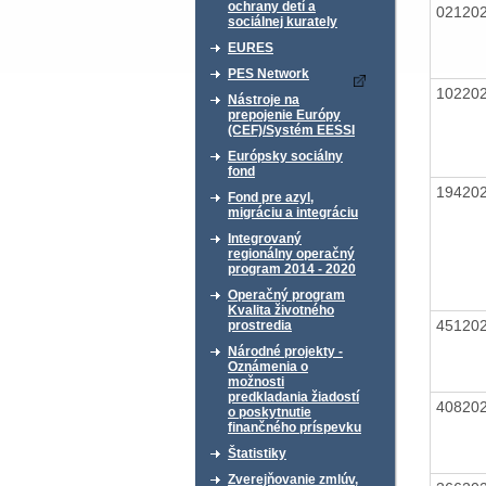
ochrany detí a
02120
sociálnej kurately
EURES
PES Network
10220
Nástroje na
prepojenie Európy
(CEF)/Systém EESSI
Európsky sociálny
fond
19420
Fond pre azyl,
migráciu a integráciu
Integrovaný
regionálny operačný
program 2014 - 2020
Operačný program
Kvalita životného
45120
prostredia
Národné projekty -
Oznámenia o
možnosti
predkladania žiadostí
40820
o poskytnutie
finančného príspevku
Štatistiky
Zverejňovanie zmlúv,