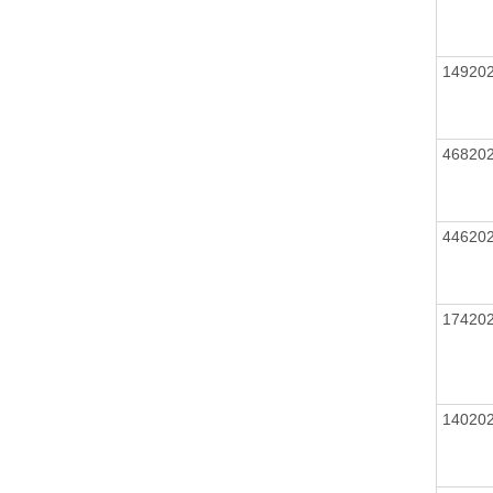
14920
46820
44620
17420
14020