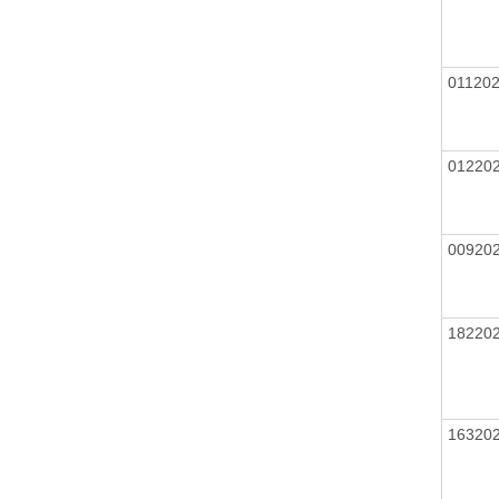
01120
01220
00920
18220
16320