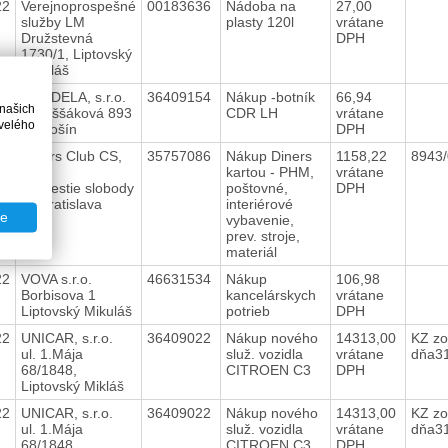
22
Verejnoprospešné
00183636
Nádoba na
27,00
služby LM
plasty 120l
vrátane
Družstevná
DPH
1730/1, Liptovský
Mikuláš
22
KONDELA, s.r.o.
36409154
Nákup -botník
66,94
 našich
Vojtaššáková 893
CDR LH
vrátane
velého
Tvrdošín
DPH
22
Diners Club CS,
35757086
Nákup Diners
1158,22
8943
s.r.o.
kartou - PHM,
vrátane
Námestie slobody
poštovné,
DPH
11 Bratislava
interiérové
te
vybavenie,
prev. stroje,
materiál
22
VOVA s.r.o.
46631534
Nákup
106,98
Borbisova 1
kancelárskych
vrátane
Liptovský Mikuláš
potrieb
DPH
22
UNICAR, s.r.o.
36409022
Nákup nového
14313,00
KZ zo
ul. 1.Mája
služ. vozidla
vrátane
dňa3
68/1848,
CITROEN C3
DPH
Liptovský Mikláš
22
UNICAR, s.r.o.
36409022
Nákup nového
14313,00
KZ zo
ul. 1.Mája
služ. vozidla
vrátane
dňa3
68/1848,
CITROEN C3
DPH