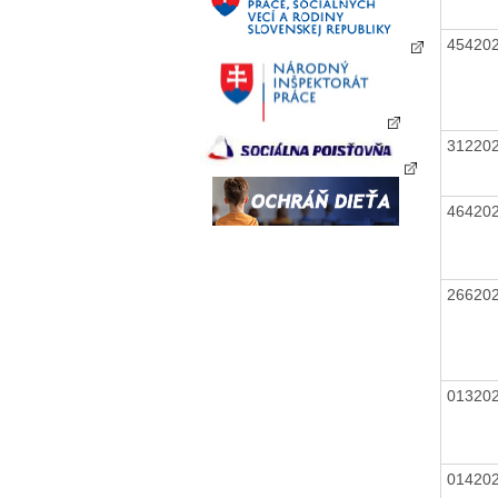
45420
31220
46420
26620
01320
01420