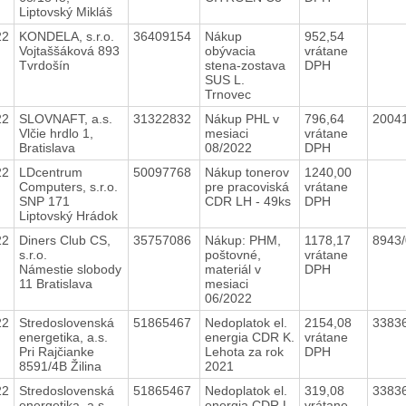
Liptovský Mikláš
22
KONDELA, s.r.o.
36409154
Nákup
952,54
Vojtaššáková 893
obývacia
vrátane
Tvrdošín
stena-zostava
DPH
SUS L.
Trnovec
22
SLOVNAFT, a.s.
31322832
Nákup PHL v
796,64
2004
Vlčie hrdlo 1,
mesiaci
vrátane
Bratislava
08/2022
DPH
22
LDcentrum
50097768
Nákup tonerov
1240,00
Computers, s.r.o.
pre pracoviská
vrátane
SNP 171
CDR LH - 49ks
DPH
Liptovský Hrádok
22
Diners Club CS,
35757086
Nákup: PHM,
1178,17
8943
s.r.o.
poštovné,
vrátane
Námestie slobody
materiál v
DPH
11 Bratislava
mesiaci
06/2022
22
Stredoslovenská
51865467
Nedoplatok el.
2154,08
3383
energetika, a.s.
energia CDR K.
vrátane
Pri Rajčianke
Lehota za rok
DPH
8591/4B Žilina
2021
22
Stredoslovenská
51865467
Nedoplatok el.
319,08
3383
energetika, a.s.
energia CDR L.
vrátane