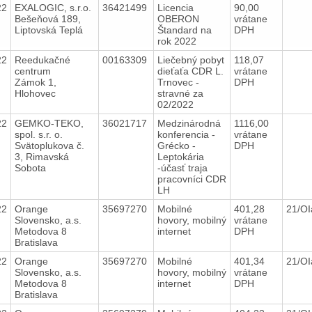
22
EXALOGIC, s.r.o.
36421499
Licencia
90,00
Bešeňová 189,
OBERON
vrátane
Liptovská Teplá
Štandard na
DPH
rok 2022
22
Reedukačné
00163309
Liečebný pobyt
118,07
centrum
dieťaťa CDR L.
vrátane
Zámok 1,
Trnovec -
DPH
Hlohovec
stravné za
02/2022
22
GEMKO-TEKO,
36021717
Medzinárodná
1116,00
spol. s.r. o.
konferencia -
vrátane
Svätoplukova č.
Grécko -
DPH
3, Rimavská
Leptokária
Sobota
-účasť traja
pracovníci CDR
LH
22
Orange
35697270
Mobilné
401,28
21/O
Slovensko, a.s.
hovory, mobilný
vrátane
Metodova 8
internet
DPH
Bratislava
22
Orange
35697270
Mobilné
401,34
21/O
Slovensko, a.s.
hovory, mobilný
vrátane
Metodova 8
internet
DPH
Bratislava