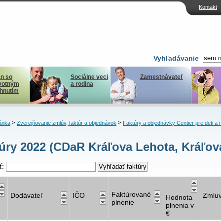
Kontakt
Vyhľadávanie
n so
Sociálne veci
Zamestnávateľ
votným
a rodina
ihnutím
>
>
ánka
Zverejňovanie zmlúv, faktúr a objednávok
Faktúry a objednávky Centier pre deti a 
úry 2022 (CDaR Kráľova Lehota, Kráľov
ť:
Faktúrované
Dodávateľ
IČO
Zmlu
Hodnota
plnenie
plnenia v
€