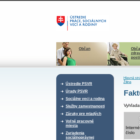
Občan
Obča
zdra
post
Hlavná str
Žilina
Ústredie PSVR
Fakt
Úrady PSVR
Sociálne veci a rodina
Vyhľada
Služby zamestnanosti
Záruky pre mladých
Voľné pracovné
miesta
Interné
číslo
Zariadenia
sociálnoprávnej