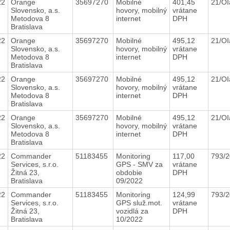
22
Orange
35697270
Mobilné
401,45
21/O
Slovensko, a.s.
hovory, mobilný
vrátane
Metodova 8
internet
DPH
Bratislava
22
Orange
35697270
Mobilné
495,12
21/O
Slovensko, a.s.
hovory, mobilný
vrátane
Metodova 8
internet
DPH
Bratislava
22
Orange
35697270
Mobilné
495,12
21/O
Slovensko, a.s.
hovory, mobilný
vrátane
Metodova 8
internet
DPH
Bratislava
22
Orange
35697270
Mobilné
495,12
21/O
Slovensko, a.s.
hovory, mobilný
vrátane
Metodova 8
internet
DPH
Bratislava
22
Commander
51183455
Monitoring
117,00
793/
Services, s.r.o.
GPS - SMV za
vrátane
Žitná 23,
obdobie
DPH
Bratislava
09/2022
22
Commander
51183455
Monitoring
124,99
793/
Services, s.r.o.
GPS služ.mot.
vrátane
Žitná 23,
vozidlá za
DPH
Bratislava
10/2022