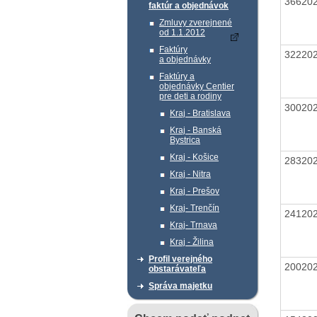
36620
faktúr a objednávok
Zmluvy zverejnené
od 1.1.2012
Faktúry
32220
a objednávky
Faktúry a
objednávky Centier
pre deti a rodiny
30020
Kraj - Bratislava
Kraj - Banská
Bystrica
Kraj - Košice
28320
Kraj - Nitra
Kraj - Prešov
Kraj- Trenčín
24120
Kraj- Trnava
Kraj - Žilina
Profil verejného
20020
obstarávateľa
Správa majetku