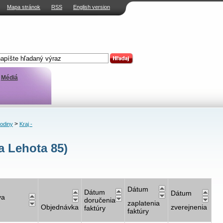
Mapa stránok
RSS
English version
Médiá
>
rodiny
Kraj -
a Lehota 85)
Dátum
Dátum
Dátum
va
doručenia
zaplatenia
Objednávka
zverejnenia
faktúry
faktúry