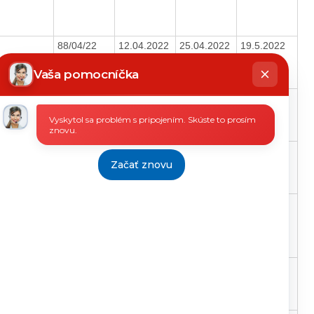
88/04/22
12.04.2022
25.04.2022
19.5.2022
hatbot
íše
Vaša pomocníčka
287/11/22
28.12.2022
29.12.2022
17.1.2023
Vyskytol sa problém s pripojením. Skúste to prosím
znovu.
290/11/22
13.12.2022
20.12.2022
17.1.2023
Začať znovu
109/05/22
03.05.2022
04.05.2022
6.6.2022
87/04/22
07.04.2022
08.04.2022
27.4.2022