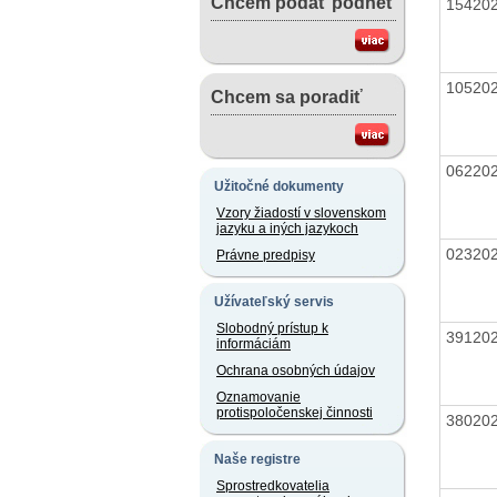
Chcem podať podnet
15420
10520
Chcem sa poradiť
06220
Užitočné dokumenty
Vzory žiadostí v slovenskom
jazyku a iných jazykoch
02320
Právne predpisy
Užívateľský servis
Slobodný prístup k
39120
informáciám
Ochrana osobných údajov
Oznamovanie
protispoločenskej činnosti
38020
Naše registre
Sprostredkovatelia