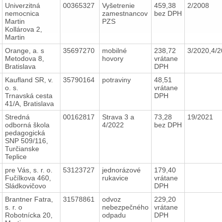
Univerzitná
00365327
Vyšetrenie
459,38
2/2008
nemocnica
zamestnancov
bez DPH
Martin
PZS
Kollárova 2,
Martin
Orange, a. s
35697270
mobilné
238,72
3/2020,4/
Metodova 8,
hovory
vrátane
Bratislava
DPH
Kaufland SR, v.
35790164
potraviny
48,51
o. s.
vrátane
Trnavská cesta
DPH
41/A, Bratislava
Stredná
00162817
Strava 3 a
73,28
19/2021
odborná škola
4/2022
bez DPH
pedagogická
SNP 509/116,
Turčianske
Teplice
pre Vás, s. r. o.
53123727
jednorázové
179,40
Fučílkova 460,
rukavice
vrátane
Sládkovičovo
DPH
Brantner Fatra,
31578861
odvoz
229,20
s. r. o
nebezpečného
vrátane
Robotnícka 20,
odpadu
DPH