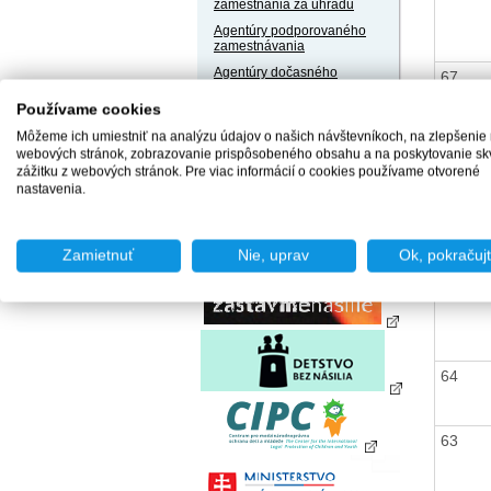
zamestnania za úhradu
Agentúry podporovaného
zamestnávania
Agentúry dočasného
67
zamestnávania
Používame cookies
Sociálne podniky
Môžeme ich umiestniť na analýzu údajov o našich návštevníkoch, na zlepšenie
Chránené dielne a
webových stránok, zobrazovanie prispôsobeného obsahu a na poskytovanie sk
chránené pracoviská
zážitku z webových stránok. Pre viac informácií o cookies používame otvorené
66
nastavenia.
Zamietnuť
Nie, uprav
Ok, pokračuj
65
64
63