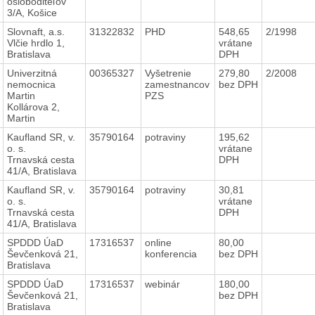
osloboditeľov
3/A, Košice
Slovnaft, a.s.
31322832
PHD
548,65
2/1998
Vlčie hrdlo 1,
vrátane
Bratislava
DPH
Univerzitná
00365327
Vyšetrenie
279,80
2/2008
nemocnica
zamestnancov
bez DPH
Martin
PZS
Kollárova 2,
Martin
Kaufland SR, v.
35790164
potraviny
195,62
o. s.
vrátane
Trnavská cesta
DPH
41/A, Bratislava
Kaufland SR, v.
35790164
potraviny
30,81
o. s.
vrátane
Trnavská cesta
DPH
41/A, Bratislava
SPDDD ÚaD
17316537
online
80,00
Ševčenková 21,
konferencia
bez DPH
Bratislava
SPDDD ÚaD
17316537
webinár
180,00
Ševčenková 21,
bez DPH
Bratislava