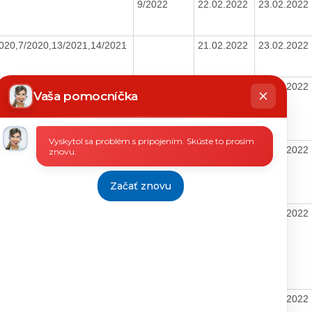
9/2022
22.02.2022
23.02.2022
2020,7/2020,13/2021,14/2021
21.02.2022
23.02.2022
hatbot
8/2022
21.02.2022
23.02.2022
íše
Vaša pomocníčka
Vyskytol sa problém s pripojením. Skúste to prosím
21.02.2022
23.02.2022
znovu.
Začať znovu
2019
14.02.2022
16.02.2022
/2022
11.02.2022
16.02.2022