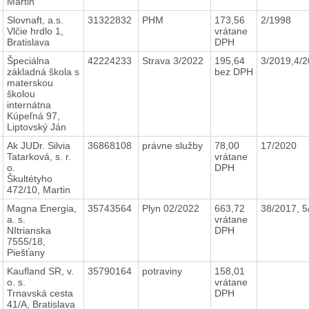
Martin
Slovnaft, a.s.
31322832
PHM
173,56
2/1998
Vlčie hrdlo 1,
vrátane
Bratislava
DPH
Špeciálna
42224233
Strava 3/2022
195,64
3/2019,4/
základná škola s
bez DPH
materskou
školou
internátna
Kúpeľná 97,
Liptovský Ján
Ak JUDr. Silvia
36868108
právne služby
78,00
17/2020
Tatarková, s. r.
vrátane
o.
DPH
Škultétyho
472/10, Martin
Magna Energia,
35743564
Plyn 02/2022
663,72
38/2017, 
a. s.
vrátane
NItrianska
DPH
7555/18,
Piešťany
Kaufland SR, v.
35790164
potraviny
158,01
o. s.
vrátane
Trnavská cesta
DPH
41/A, Bratislava