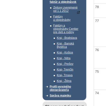
faktúr a objednávok
78
Zmluvy zverejnené
od 1.1.2012
Faktúry
a objednávky
77
Faktúry a
objednávky Centier
pre deti a rodiny
Kraj - Bratislava
Kraj - Banská
Bystrica
76
Kraj - Košice
Kraj - Nitra
Kraj - Prešov
Kraj- Trenčín
75
Kraj- Trnava
Kraj - Žilina
Profil verejného
obstarávateľa
74
Správa majetku