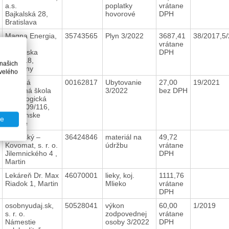
a.s.
poplatky
vrátane
Bajkalská 28,
hovorové
DPH
Bratislava
Magna Energia,
35743565
Plyn 3/2022
3687,41
38/2017,5
a. s.
vrátane
NItrianska
DPH
7555/18,
 našich
Piešťany
velého
Stredná
00162817
Ubytovanie
27,00
19/2021
odborná škola
3/2022
bez DPH
pedagogická
SNP 509/116,
Turčianske
te
Teplice
Šutovský –
36424846
materiál na
49,72
Kovomat, s. r. o.
údržbu
vrátane
Jilemnického 4 ,
DPH
Martin
Lekáreň Dr. Max
46070001
lieky, koj.
1111,76
Riadok 1, Martin
Mlieko
vrátane
DPH
osobnyudaj.sk,
50528041
výkon
60,00
1/2019
s. r. o.
zodpovednej
vrátane
Námestie
osoby 3/2022
DPH