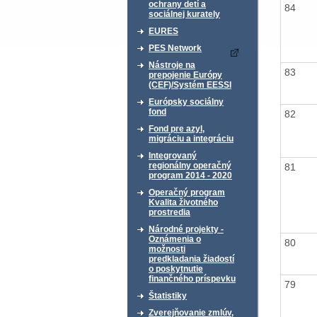
ochrany detí a
84
sociálnej kurately
EURES
PES Network
Nástroje na
83
prepojenie Európy
(CEF)/Systém EESSI
Európsky sociálny
fond
82
Fond pre azyl,
migráciu a integráciu
Integrovaný
regionálny operačný
81
program 2014 - 2020
Operačný program
Kvalita životného
prostredia
Národné projekty -
Oznámenia o
80
možnosti
predkladania žiadostí
o poskytnutie
finančného príspevku
79
Štatistiky
Zverejňovanie zmlúv,