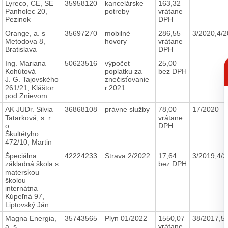
Lyreco, CE, SE
35958120
kancelárske
163,32
Panholec 20,
potreby
vrátane
Pezinok
DPH
Orange, a. s
35697270
mobilné
286,55
3/2020,4/
Metodova 8,
hovory
vrátane
Bratislava
DPH
C
Ing. Mariana
50623516
výpočet
25,00
p
Kohútová
poplatku za
bez DPH
J. G. Tajovského
znečisťovanie
261/21, Kláštor
r.2021
pod Znievom
AK JUDr. Silvia
36868108
právne služby
78,00
17/2020
Tatarková, s. r.
vrátane
o.
DPH
Škultétyho
472/10, Martin
Špeciálna
42224233
Strava 2/2022
17,64
3/2019,4/
základná škola s
bez DPH
materskou
školou
internátna
Kúpeľná 97,
Liptovský Ján
Magna Energia,
35743565
Plyn 01/2022
1550,07
38/2017,5
a. s.
vrátane