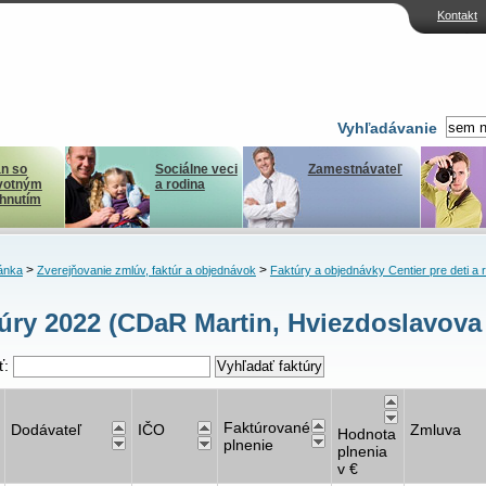
Kontakt
Vyhľadávanie
n so
Sociálne veci
Zamestnávateľ
votným
a rodina
ihnutím
>
>
ánka
Zverejňovanie zmlúv, faktúr a objednávok
Faktúry a objednávky Centier pre deti a 
úry 2022 (CDaR Martin, Hviezdoslavova
ť:
Faktúrované
Dodávateľ
IČO
Zmluva
Hodnota
plnenie
plnenia
v €