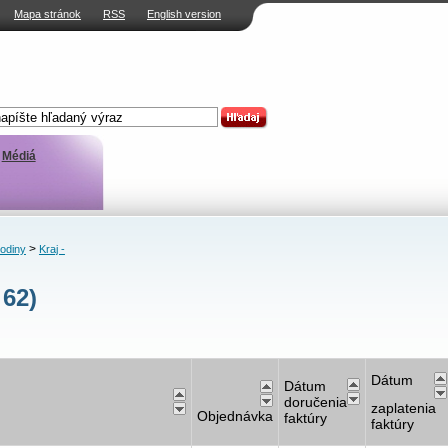
Mapa stránok
RSS
English version
Médiá
>
rodiny
Kraj -
 62)
Dátum
Dátum
doručenia
zaplatenia
Objednávka
faktúry
faktúry