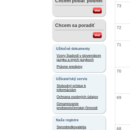
Chcem podať podnet
73
Chcem sa poradiť
72
71
Užitočné dokumenty
Vzory žiadostí v slovenskom
jazyku a iných jazykoch
Právne predpisy
70
Užívateľský servis
Slobodný prístup k
informáciám
Ochrana osobných údajov
69
Oznamovanie
protispoločenskej činnosti
Naše registre
Sprostredkovatelia
68