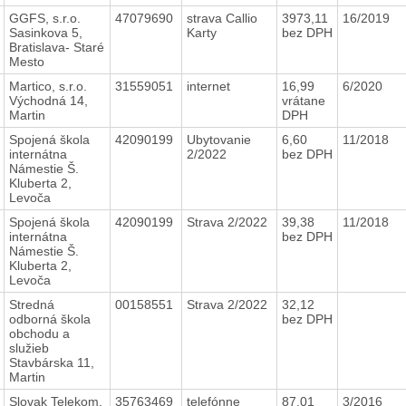
GGFS, s.r.o.
47079690
strava Callio
3973,11
16/2019
Sasinkova 5,
Karty
bez DPH
Bratislava- Staré
Mesto
Martico, s.r.o.
31559051
internet
16,99
6/2020
Východná 14,
vrátane
Martin
DPH
Spojená škola
42090199
Ubytovanie
6,60
11/2018
internátna
2/2022
bez DPH
Námestie Š.
Kluberta 2,
Levoča
Spojená škola
42090199
Strava 2/2022
39,38
11/2018
internátna
bez DPH
Námestie Š.
Kluberta 2,
Levoča
Stredná
00158551
Strava 2/2022
32,12
odborná škola
bez DPH
obchodu a
služieb
Stavbárska 11,
Martin
Slovak Telekom,
35763469
telefónne
87,01
3/2016