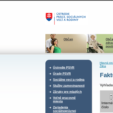
Občan
Obča
zdra
post
Hlavná str
Žilina
Ústredie PSVR
Fakt
Úrady PSVR
Sociálne veci a rodina
Vyhľada
Služby zamestnanosti
Záruky pre mladých
Voľné pracovné
miesta
Interné
číslo
Zariadenia
sociálnoprávnej