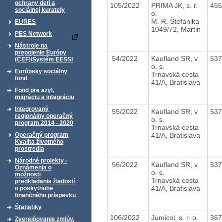
ochrany detí a
105/2022
PRIMA JK, s. r.
45
sociálnej kurately
o.
M. R. Štefánika
EURES
1049/72, Martin
PES Network
Nástroje na
prepojenie Európy
54/2022
Kaufland SR, v
53
(CEF)/Systém EESSI
o. s.
Európsky sociálny
Trnavská cesta
fond
41/A, Bratislava
Fond pre azyl,
migráciu a integráciu
Integrovaný
55/2022
Kaufland SR, v
53
regionálny operačný
o. s.
program 2014 - 2020
Trnavská cesta
41/A, Bratislava
Operačný program
Kvalita životného
prostredia
Národné projekty -
56/2022
Kaufland SR, v
53
Oznámenia o
o. s.
možnosti
Trnavská cesta
predkladania žiadostí
41/A, Bratislava
o poskytnutie
finančného príspevku
Štatistiky
106/2022
Jumicol, s. r. o.
36
Zverejňovanie zmlúv,