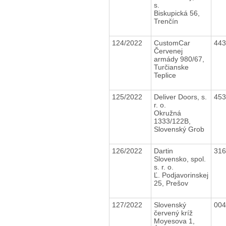
s.
Biskupická 56,
Trenčín
124/2022
CustomCar
44
Červenej
armády 980/67,
Turčianske
Teplice
125/2022
Deliver Doors, s.
45
r. o.
Okružná
1333/122B,
Slovenský Grob
126/2022
Dartin
31
Slovensko, spol.
s. r. o.
Ľ. Podjavorinskej
25, Prešov
127/2022
Slovenský
00
červený kríž
Moyesova 1,