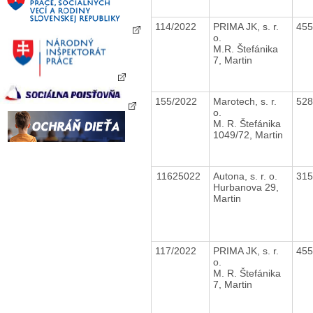
114/2022
PRIMA JK, s. r.
45
o.
M.R. Štefánika
7, Martin
155/2022
Marotech, s. r.
52
o.
M. R. Štefánika
1049/72, Martin
11625022
Autona, s. r. o.
31
Hurbanova 29,
Martin
117/2022
PRIMA JK, s. r.
45
o.
M. R. Štefánika
7, Martin