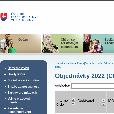
Občan
Občan so
Sociál
zdravotným
a rodi
postihnutím
>
Hlavná stránka
Zverejňovanie zmlúv, faktúr 
Žilina
Ústredie PSVR
Objednávky 2022 (C
Úrady PSVR
Sociálne veci a rodina
Vyhľadať:
Služby zamestnanosti
Záruky pre mladých
Voľné pracovné
Interné
Dodávateľ
IČ
miesta
číslo
Zariadenia
sociálnoprávnej