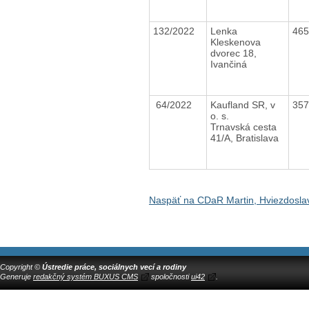
132/2022
Lenka
46
Kleskenova
dvorec 18,
Ivančiná
64/2022
Kaufland SR, v
35
o. s.
Trnavská cesta
41/A, Bratislava
Naspäť na CDaR Martin, Hviezdosla
Copyright ©
Ústredie práce, sociálnych vecí a rodiny
Generuje
redakčný systém BUXUS CMS
spoločnosti
ui42
.