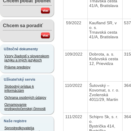
Chcem podať podnet
Trnavská cesta
41/A, Bratislava
59/2022
Kaufland SR, v
53
Chcem sa poradiť
o. s.
Trnavská cesta
41/A, Bratislava
Užitočné dokumenty
109/2022
Dobrota, a. s.
31
Vzory žiadostí v slovenskom
Košovská cesta
jazyku a iných jazykoch
12, Prievidza
Právne predpisy
Užívateľský servis
110/2022
Šutovský –
36
Slobodný prístup k
Kovomat, s. r. o.
informáciám
Zvolenská
Ochrana osobných údajov
4011/29, Martin
Oznamovanie
protispoločenskej činnosti
111/2022
Schipro Sk, s. r.
36
o.
Naše registre
Bystrička 414,
Sprostredkovatelia
Bystrička