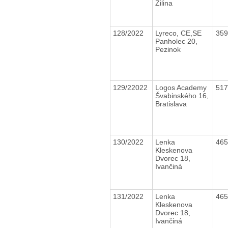
Źilina
128/2022
Lyreco, CE,SE
35
Panholec 20,
Pezinok
129/22022
Logos Academy
51
Švabinského 16,
Bratislava
130/2022
Lenka
46
Kleskenova
Dvorec 18,
Ivančiná
131/2022
Lenka
46
Kleskenova
Dvorec 18,
Ivančiná