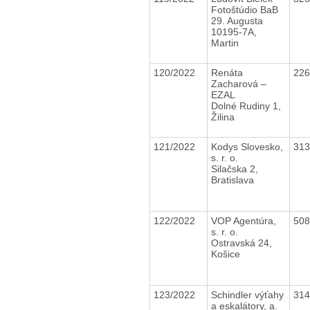
Fotoštúdio BaB
29. Augusta
10195-7A,
Martin
120/2022
Renáta
22
Zacharová –
EZAL
Dolné Rudiny 1,
Žilina
121/2022
Kodys Slovesko,
31
s. r. o.
Silačska 2,
Bratislava
122/2022
VOP Agentúra,
50
s. r. o.
Ostravská 24,
Košice
123/2022
Schindler výťahy
31
a eskalátory, a.