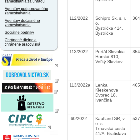
zamestnania za úhradu
Agentúry podporovaného
zamestnávania
112/2022
Schipro Sk, s. r.
36
Agentúry dočasného
o.
zamestnávania
Bystrička 414,
Sociálne podniky
Bystrička
Chránené dielne a
chránené pracoviská
113/2022
Portál Slovakia
35
Horská 810,
Veľký Slavkov
113/2022a
Lenka
46
Kleskenova
Dvorec 18,
Ivančiná
60/2022
Kaufland SR, v
53
o. s.
Trnavská cesta
41/A, Bratislava