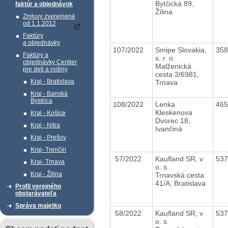
Bytčická 89,
faktúr a objednávok
Žilina
Zmluvy zverejnené
od 1.1.2012
Faktúry
a objednávky
107/2022
Smipe Slovakia,
35
Faktúry a
s. r. o.
objednávky Centier
Malženická
pre deti a rodiny
cesta 3/6981,
Kraj - Bratislava
Trnava
Kraj - Banská
Bystrica
108/2022
Lenka
46
Kleskenova
Kraj - Košice
Dvorec 18,
Kraj - Nitra
Ivančiná
Kraj - Prešov
Kraj- Trenčín
57/2022
Kaufland SR, v
53
Kraj- Trnava
o. s.
Kraj - Žilina
Trnavská cesta
41/A, Bratislava
Profil verejného
obstarávateľa
Správa majetku
58/2022
Kaufland SR, v
53
o. s.