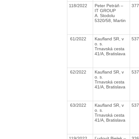
118/2022
Peter Petráň –
37
IT GROUP
A. Stodolu
5320/58, Martin
61/2022
Kaufland SR, v
53
o. s.
Trnavská cesta
41/A, Bratislava
62/2022
Kaufland SR, v
53
o. s.
Trnavská cesta
41/A, Bratislava
63/2022
Kaufland SR, v
53
o. s.
Trnavská cesta
41/A, Bratislava
119/2022
Ľudovít Bielek –
32