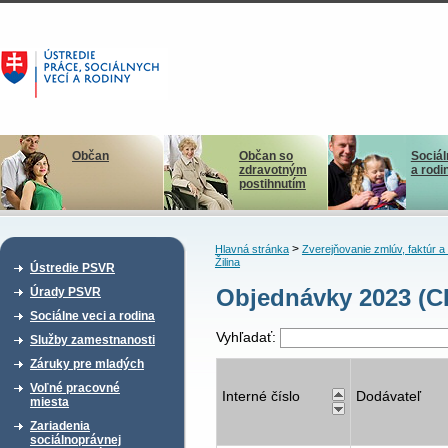
Občan
Občan so
Sociál
zdravotným
a rodi
postihnutím
>
Hlavná stránka
Zverejňovanie zmlúv, faktúr 
Žilina
Ústredie PSVR
Objednávky 2023 (C
Úrady PSVR
Sociálne veci a rodina
Vyhľadať:
Služby zamestnanosti
Záruky pre mladých
Voľné pracovné
Interné číslo
Dodávateľ
miesta
Zariadenia
sociálnoprávnej