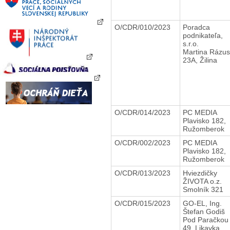
O/CDR/010/2023
Poradca
podnikateľa,
s.r.o.
Martina Rázu
23A, Žilina
O/CDR/014/2023
PC MEDIA
Plavisko 182,
Ružomberok
O/CDR/002/2023
PC MEDIA
Plavisko 182,
Ružomberok
O/CDR/013/2023
Hviezdičky
ŽIVOTA o.z.
Smolník 321
O/CDR/015/2023
GO-EL, Ing.
Štefan Godiš
Pod Paračkou
49, Likavka