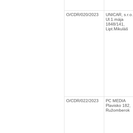
O/CDR/020/2023
UNICAR, s.r.o
Ul.1.mája
1848/141,
Lipt.Mikuláš
O/CDR/022/2023
PC MEDIA
Plavisko 182,
Ružomberok