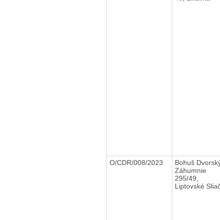
O/CDR/008/2023
Bohuš Dvors
Záhumnie
295/49,
Liptovské Slia