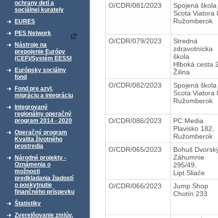
ochrany detí a
O/CDR/081/2023
Spojená škol
sociálnej kurately
Scota Viatora 
Ružomberok
EURES
PES Network
O/CDR/079/2023
Stredná
Nástroje na
zdravotnícka
prepojenie Európy
škola
(CEF)/Systém EESSI
Hlboká cesta 
Európsky sociálny
Žilina
fond
O/CDR/082/2023
Spojená škol
Fond pre azyl,
Scota Viatora 
migráciu a integráciu
Ružomberok
Integrovaný
regionálny operačný
O/CDR/086/2023
PC Media
program 2014 - 2020
Plavisko 182,
Operačný program
Ružomberok
Kvalita životného
prostredia
O/CDR/065/2023
Bohuš Dvorsk
Záhumnie
Národné projekty -
295/49,
Oznámenia o
možnosti
Lipt.Sliače
predkladania žiadostí
o poskytnutie
O/CDR/066/2023
Jump Shop
finančného príspevku
Chotín 233
Štatistiky
Zverejňovanie zmlúv,