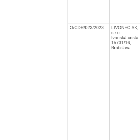
O/CDR/023/2023
LIVONEC SK,
s.r.o.
Ivanská cesta
15731/16,
Bratislava