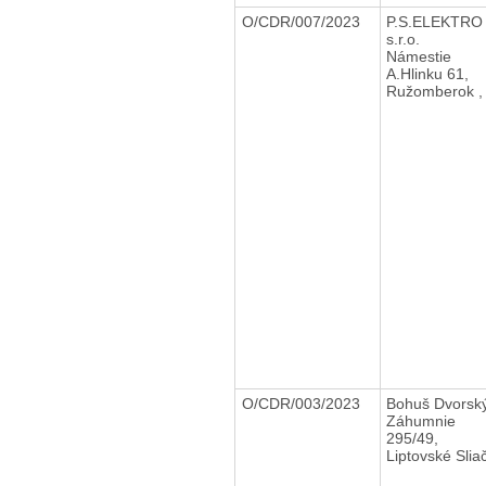
O/CDR/007/2023
P.S.ELEKTRO
s.r.o.
Námestie
A.Hlinku 61,
Ružomberok ,
O/CDR/003/2023
Bohuš Dvors
Záhumnie
295/49,
Liptovské Slia