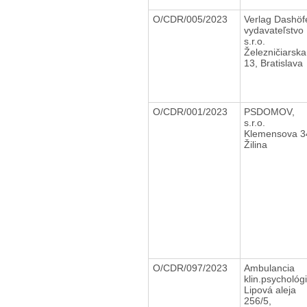
O/CDR/005/2023
Verlag Dashöfe
vydavateľstvo
s.r.o.
Železničiarska
13, Bratislava
O/CDR/001/2023
PSDOMOV,
s.r.o.
Klemensova 3
Žilina
O/CDR/097/2023
Ambulancia
klin.psychológ
Lipová aleja
256/5,