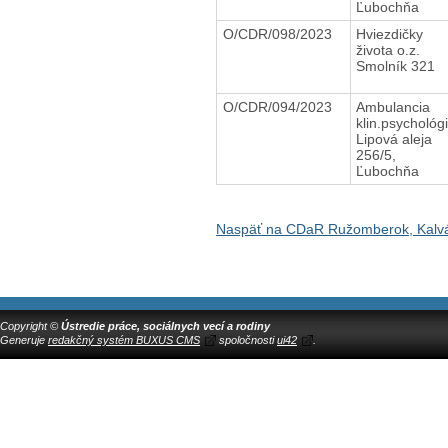
Ľubochňa
O/CDR/098/2023
Hviezdičky
života o.z.
Smolník 321
O/CDR/094/2023
Ambulancia
klin.psychológ
Lipová aleja
256/5,
Ľubochňa
Naspäť na CDaR Ružomberok, Kalv
Copyright ©
Ústredie práce, sociálnych vecí a rodiny
Generuje
redakčný systém BUXUS CMS
spoločnosti
ui42
.