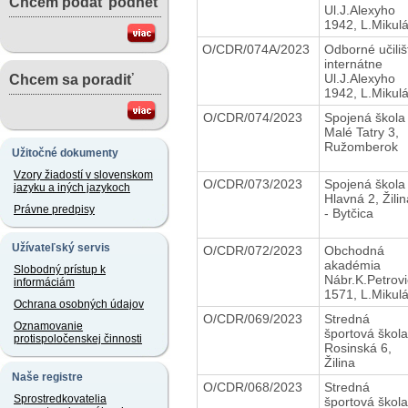
Chcem podať podnet
Ul.J.Alexyho
1942, L.Mikul
O/CDR/074A/2023
Odborné učiliš
internátne
Ul.J.Alexyho
Chcem sa poradiť
1942, L.Mikul
O/CDR/074/2023
Spojená škol
Malé Tatry 3,
Ružomberok
Užitočné dokumenty
Vzory žiadostí v slovenskom
O/CDR/073/2023
Spojená škol
jazyku a iných jazykoch
Hlavná 2, Žilin
Právne predpisy
- Bytčica
Užívateľský servis
O/CDR/072/2023
Obchodná
akadémia
Slobodný prístup k
Nábr.K.Petrov
informáciám
1571, L.Mikul
Ochrana osobných údajov
O/CDR/069/2023
Stredná
Oznamovanie
športová škol
protispoločenskej činnosti
Rosinská 6,
Žilina
Naše registre
O/CDR/068/2023
Stredná
Sprostredkovatelia
športová škol