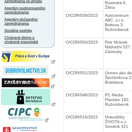
zamestnania za úhradu
Rosinská 6,
Žilina
Agentúry podporovaného
zamestnávania
O/CDR/039/2023
Autocentrum
Agentúry dočasného
ABC, s.r.o.
zamestnávania
Bottova 3,
Ružomberok
Sociálne podniky
Chránené dielne a
O/CDR/050/2023
Petr Mrázek
chránené pracoviská
Nádražní 527,
Zásmuky
O/CDR/051/2023
Úsmev ako d
Ševčenkova 2
Bratislava
O/CDR/048/2023
PC Media
Plavisko 182,
Ružomberok
O/CDR/016/2023
Hviezdičky
ŽIVOTA o.z.
Smolník 321