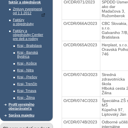
O/CDR/071/2023
SPDDD Úsme
faktúr a objednávok
ako dar
Zmluvy zverejnené
Madačova 3,
od 1.1.2012
Ružomberok
Faktúry
O/CDR/066A/2023
CBC Slovakia,
a objednávky
s.r.o.
Faktúry a
Galvaniho 7/B
objednávky Centier
Bratislava
pre deti a rodiny
O/CDR/065A/2023
Herplast, s.r.o
Kraj - Bratislava
Oravská Polho
Kraj - Banská
746
Bystrica
Kraj - Košice
Kraj - Nitra
O/CDR/074D/2023
Stredná
Kraj - Prešov
zdravotnícka
škola
Kraj- Trenčín
Hlboká cesta 
Kraj- Trnava
Žilina
Kraj - Žilina
O/CDR/074C/2023
Špeciálna ZŠ 
Profil verejného
MŠ
obstarávateľa
Kúpeľná 97,
Liptovský Ján
Správa majetku
O/CDR/074B/2023
Odborné učiliš
internátne