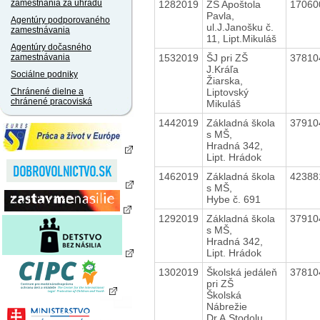
zamestnania za úhradu
1282019
ZŠ Apoštola
1706
Pavla,
Agentúry podporovaného
ul.J.Janošku č.
zamestnávania
11, Lipt.Mikuláš
Agentúry dočasného
1532019
ŠJ pri ZŠ
3781
zamestnávania
J.Kráľa
Sociálne podniky
Žiarska,
Liptovský
Chránené dielne a
chránené pracoviská
Mikuláš
1442019
Základná škola
3791
s MŠ,
Hradná 342,
Lipt. Hrádok
1462019
Základná škola
4238
s MŠ,
Hybe č. 691
1292019
Základná škola
3791
s MŠ,
Hradná 342,
Lipt. Hrádok
1302019
Školská jedáleň
3781
pri ZŠ
Školská
Nábrežie
Dr.A.Stodolu