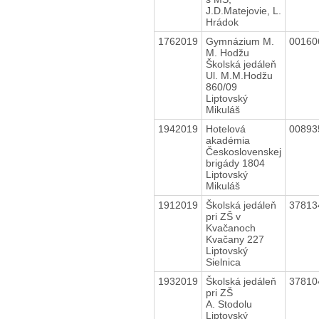
J.D.Matejovie, L.
Hrádok
1762019
Gymnázium M.
0016
M. Hodžu
Školská jedáleň
Ul. M.M.Hodžu
860/09
Liptovský
Mikuláš
1942019
Hotelová
0089
akadémia
Československej
brigády 1804
Liptovský
Mikuláš
1912019
Školská jedáleň
3781
pri ZŠ v
Kvačanoch
Kvačany 227
Liptovský
Sielnica
1932019
Školská jedáleň
3781
pri ZŠ
A. Stodolu
Liptovský