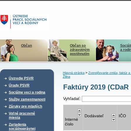
Občan
Občan so
Sociál
zdravotným
a rodi
postihnutím
>
Hlavná stránka
Zverejňovanie zmlúv, faktúr 
Žilina
Ústredie PSVR
Faktúry 2019 (CDaR 
Úrady PSVR
Sociálne veci a rodina
Vyhľadať:
Služby zamestnanosti
Záruky pre mladých
Voľné pracovné
Dodávateľ
IČO
miesta
Interné
číslo
Zariadenia
sociálnoprávnej