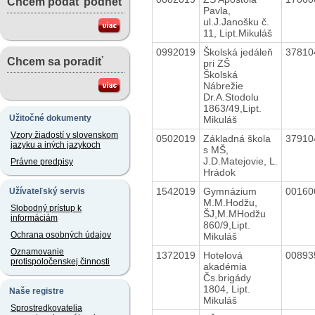
Chcem podať podnet
Pavla,
ul.J.Janošku č.
11, Lipt.Mikuláš
0992019
Školská jedáleň
3781
Chcem sa poradiť
pri ZŠ
Školská
Nábrežie
Dr.A.Stodolu
1863/49,Lipt.
Užitočné dokumenty
Mikuláš
Vzory žiadostí v slovenskom
0502019
Základná škola
3791
jazyku a iných jazykoch
s MŠ,
J.D.Matejovie, L.
Právne predpisy
Hrádok
1542019
Gymnázium
0016
Užívateľský servis
M.M.Hodžu,
Slobodný prístup k
ŠJ,M.MHodžu
informáciám
860/9,Lipt.
Ochrana osobných údajov
Mikuláš
Oznamovanie
1372019
Hotelová
0089
protispoločenskej činnosti
akadémia
Čs.brigády
1804, Lipt.
Naše registre
Mikuláš
Sprostredkovatelia