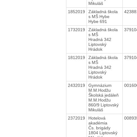
Mikuláš
1852019
Základná škola
4238
s MŠ Hybe
Hybe 691
1732019
Základná škola
3791
s MŠ
Hradná 342
Liptovský
Hrádok
1812019
Základná škola
3791
s MŠ
Hradná 342
Liptovský
Hrádok
2432019
Gymnázium
0016
M.M.Hodžu
Školská jedáleň
M.M.Hodžu
860/9 Liptovský
Mikuláš
2372019
Hotelová
0089
akadémia
Čs. brigády
1804 Liptovský