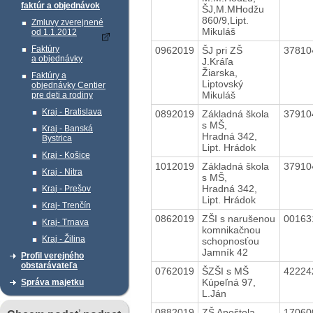
faktúr a objednávok
ŠJ,M.MHodžu
860/9,Lipt.
Zmluvy zverejnené
Mikuláš
od 1.1.2012
Faktúry
0962019
ŠJ pri ZŠ
3781
a objednávky
J.Kráľa
Žiarska,
Faktúry a
Liptovský
objednávky Centier
Mikuláš
pre deti a rodiny
Kraj - Bratislava
0892019
Základná škola
3791
s MŠ,
Kraj - Banská
Hradná 342,
Bystrica
Lipt. Hrádok
Kraj - Košice
1012019
Základná škola
3791
Kraj - Nitra
s MŠ,
Hradná 342,
Kraj - Prešov
Lipt. Hrádok
Kraj- Trenčín
0862019
ZŠI s narušenou
0016
Kraj- Trnava
komnikačnou
Kraj - Žilina
schopnosťou
Jamník 42
Profil verejného
obstarávateľa
0762019
ŠZŠI s MŠ
4222
Kúpeľná 97,
Správa majetku
L.Ján
0882019
ZŠ Apoštola
1706