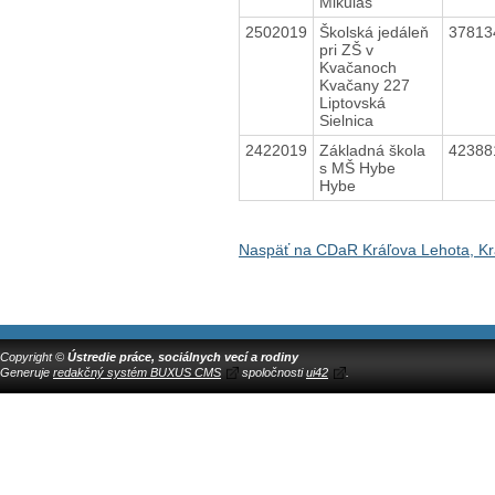
Mikuláš
2502019
Školská jedáleň
3781
pri ZŠ v
Kvačanoch
Kvačany 227
Liptovská
Sielnica
2422019
Základná škola
4238
s MŠ Hybe
Hybe
Naspäť na CDaR Kráľova Lehota, Kr
Copyright ©
Ústredie práce, sociálnych vecí a rodiny
Generuje
redakčný systém BUXUS CMS
spoločnosti
ui42
.