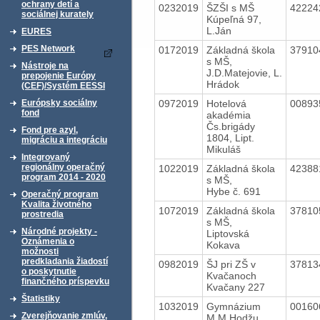
ochrany detí a
0232019
ŠZŠI s MŠ
4222
sociálnej kurately
Kúpeľná 97,
L.Ján
EURES
PES Network
0172019
Základná škola
3791
s MŠ,
Nástroje na
J.D.Matejovie, L.
prepojenie Európy
Hrádok
(CEF)/Systém EESSI
0972019
Hotelová
0089
Európsky sociálny
fond
akadémia
Čs.brigády
Fond pre azyl,
1804, Lipt.
migráciu a integráciu
Mikuláš
Integrovaný
regionálny operačný
1022019
Základná škola
4238
program 2014 - 2020
s MŠ,
Hybe č. 691
Operačný program
Kvalita životného
1072019
Základná škola
3781
prostredia
s MŠ,
Národné projekty -
Liptovská
Oznámenia o
Kokava
možnosti
predkladania žiadostí
0982019
ŠJ pri ZŠ v
3781
o poskytnutie
Kvačanoch
finančného príspevku
Kvačany 227
Štatistiky
1032019
Gymnázium
0016
Zverejňovanie zmlúv,
M.M.Hodžu,