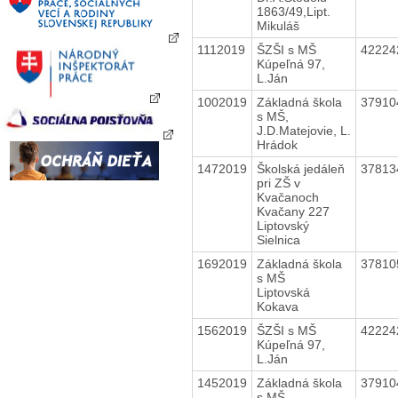
1863/49,Lipt.
Mikuláš
1112019
ŠZŠI s MŠ
4222
Kúpeľná 97,
L.Ján
1002019
Základná škola
3791
s MŠ,
J.D.Matejovie, L.
Hrádok
1472019
Školská jedáleň
3781
pri ZŠ v
Kvačanoch
Kvačany 227
Liptovský
Sielnica
1692019
Základná škola
3781
s MŠ
Liptovská
Kokava
1562019
ŠZŠI s MŠ
4222
Kúpeľná 97,
L.Ján
1452019
Základná škola
3791
s MŠ,