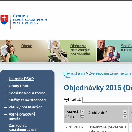
Občan
Občan so
Sociál
zdravotným
a rodi
postihnutím
>
Hlavná stránka
Zverejňovanie zmlúv, faktúr 
Žilina
Ústredie PSVR
Objednávky 2016 (De
Úrady PSVR
Sociálne veci a rodina
Vyhľadať:
Služby zamestnanosti
Záruky pre mladých
Interné
Dodávateľ
Voľné pracovné
číslo
miesta
Zariadenia
278/2016
Prievidzke pekárne a
sociálnoprávnej
cukrárne a.s.