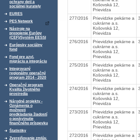
ochrany detí a
Košovská 12,
sociálnej kurately
Prievidza
EURES
277/2016
Prievidzke pekárne a
PES Network
cukrárne a.s.
Košovská 12,
Nástroje na
Prievidza
prepojenie Európy
(CEF)/Systém EESSI
276/2016
Prievidzke pekárne a
Európsky sociálny
cukrárne a.s.
fond
Košovská 12,
Prievidza
Fond pre azyl,
migráciu a integráciu
275/2016
Prievidzke pekárne a
Integrovaný
cukrárne a.s.
regionálny operačný
Košovská 12,
program 2014 - 2020
Prievidza
Operačný program
274/2016
Prievidzke pekárne a
Kvalita životného
cukrárne a.s.
prostredia
Košovská 12,
Národné projekty -
Prievidza
Oznámenia o
možnosti
273/2016
Prievidzke pekárne a
predkladania žiadostí
cukrárne a.s.
o poskytnutie
Košovská 12,
finančného príspevku
Prievidza
Štatistiky
272/2016
Prievidzke pekárne a
Zverejňovanie zmlúv,