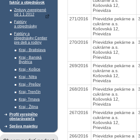
cukrárne a.s.
faktúr a objednávok
Košovská 12,
Prievidza
Zmluvy zverejnené
od 1.1.2012
271/2016
Prievidzke pekárne a
Faktúry
cukrárne a.s.
a objednávky
Košovská 12,
Prievidza
Faktúry a
objednávky Centier
270/2016
Prievidzke pekárne a
pre deti a rodiny
cukrárne a.s.
Kraj - Bratislava
Košovská 12,
Prievidza
Kraj - Banská
Bystrica
269/2016
Prievidzke pekárne a
Kraj - Košice
cukrárne a.s.
Košovská 12,
Kraj - Nitra
Prievidza
Kraj - Prešov
268/2016
Prievidzke pekárne a
Kraj- Trenčín
cukrárne a.s.
Košovská 12,
Kraj- Trnava
Prievidza
Kraj - Žilina
267/2016
Prievidzke pekárne a
Profil verejného
cukrárne a.s.
obstarávateľa
Košovská 12,
Správa majetku
Prievidza
266/2016
Prievidzke pekárne a