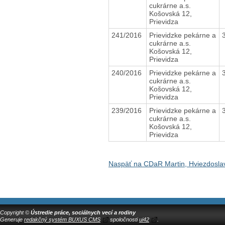
cukrárne a.s.
Košovská 12,
Prievidza
241/2016
Prievidzke pekárne a
cukrárne a.s.
Košovská 12,
Prievidza
240/2016
Prievidzke pekárne a
cukrárne a.s.
Košovská 12,
Prievidza
239/2016
Prievidzke pekárne a
cukrárne a.s.
Košovská 12,
Prievidza
Naspäť na CDaR Martin, Hviezdosla
Copyright ©
Ústredie práce, sociálnych vecí a rodiny
Generuje
redakčný systém BUXUS CMS
spoločnosti
ui42
.