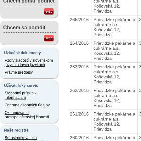
Chcem podať podnet
cukrárne a.s.
Košovská 12,
Prievidza
265/2016
Prievidzke pekárne a
cukrárne a.s.
Chcem sa poradiť
Košovská 12,
Prievidza
264/2016
Prievidzke pekárne a
cukrárne a.s.
Košovská 12,
Užitočné dokumenty
Prievidza
Vzory žiadostí v slovenskom
jazyku a iných jazykoch
263/2016
Prievidzke pekárne a
cukrárne a.s.
Právne predpisy
Košovská 12,
Prievidza
Užívateľský servis
262/2016
Prievidzke pekárne a
Slobodný prístup k
cukrárne a.s.
informáciám
Košovská 12,
Prievidza
Ochrana osobných údajov
Oznamovanie
261/2016
Prievidzke pekárne a
protispoločenskej činnosti
cukrárne a.s.
Košovská 12,
Prievidza
Naše registre
260/2016
Prievidzke pekárne a
Sprostredkovatelia