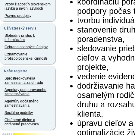
koordináciu por
Vzory žiadostí v slovenskom
jazyku a iných jazykoch
podpory počas 
Právne predpisy
tvorbu individu
stanovenie dru
Užívateľský servis
Slobodný prístup k
poradenstva,
informáciám
sledovanie prieb
Ochrana osobných údajov
Oznamovanie
cieľov a vyhodn
protispoločenskej činnosti
projekte,
Naše registre
vedenie evidenc
Sprostredkovatelia
zamestnania za úhradu
dodržiavanie h
Agentúry podporovaného
osamelým rodičo
zamestnávania
Agentúry dočasného
druhu a rozsah
zamestnávania
klienta,
Sociálne podniky
Chránené dielne a
úpravu cieľov 
chránené pracoviská
optimalizácie ž