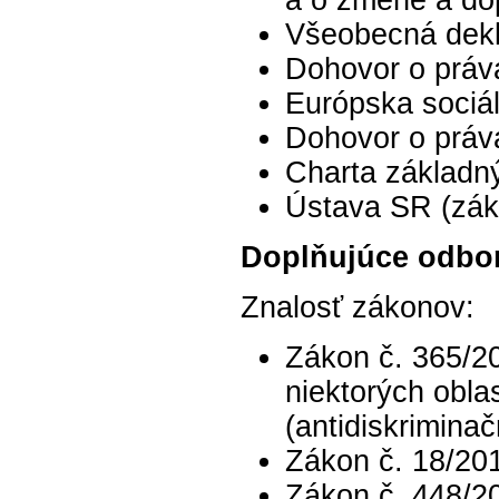
a o zmene a do
Všeobecná dekl
Dohovor o práv
Európska sociál
Dohovor o práv
Charta základný
Ústava SR (záko
Doplňujúce odbor
Znalosť zákonov:
Zákon č. 365/2
niektorých obla
(antidiskrimina
Zákon č. 18/20
Zákon č. 448/20