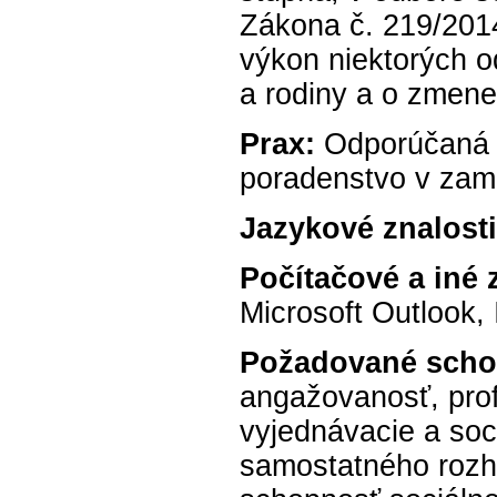
Zákona č. 219/2014
výkon niektorých o
a rodiny a o zmene
Prax:
Odporúčaná o
poradenstvo v zame
Jazykové znalosti
Počítačové a iné 
Microsoft Outlook, 
Požadované schop
angažovanosť, prof
vyjednávacie a soc
samostatného rozh