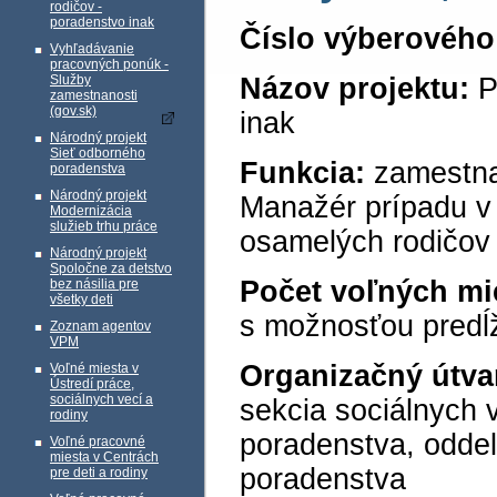
rodičov -
poradenstvo inak
Číslo výberového
Vyhľadávanie
pracovných ponúk -
Služby
Názov projektu:
P
zamestnanosti
(gov.sk)
inak
Národný projekt
Sieť odborného
Funkcia:
zamestna
poradenstva
Národný projekt
Manažér prípadu v
Modernizácia
služieb trhu práce
osamelých rodičov 
Národný projekt
Spoločne za detstvo
Počet voľných mi
bez násilia pre
všetky deti
s možnosťou predĺž
Zoznam agentov
VPM
Organizačný útva
Voľné miesta v
Ústredí práce,
sociálnych vecí a
sekcia sociálnych 
rodiny
poradenstva, odde
Voľné pracovné
miesta v Centrách
poradenstva
pre deti a rodiny