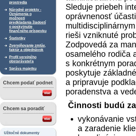
prostredia
Sleduje priebeh int
Národné projekty -
Oznámenia o
oprávnenosť účasti 
možnosti
predkladania žiadostí
multidisciplinárny
o poskytnutie
finančného príspevku
rieši vzniknuté pro
Štatistiky
Zodpovedá za man
Zverejňovanie zmlúv,
faktúr a objednávok
osamelého rodiča 
Profil verejného
s konkrétnym pora
obstarávateľa
Správa majetku
poskytuje základné
a pripravuje podk
Chcem podať podnet
poradenstva a ved
Činnosti budú z
Chcem sa poradiť
vykonávanie vs
a zaradenie kli
Užitočné dokumenty