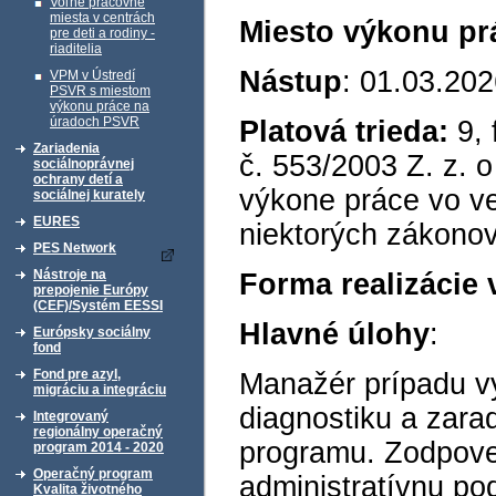
Voľné pracovné
miesta v centrách
Miesto výkonu pr
pre deti a rodiny -
riaditelia
Nástup
: 01.03.20
VPM v Ústredí
PSVR s miestom
výkonu práce na
úradoch PSVR
Platová trieda:
9, 
Zariadenia
č. 553/2003 Z. z. 
sociálnoprávnej
ochrany detí a
výkone práce vo v
sociálnej kurately
EURES
niektorých zákonov
PES Network
Nástroje na
Forma realizácie
prepojenie Európy
(CEF)/Systém EESSI
Hlavné úlohy
:
Európsky sociálny
fond
Fond pre azyl,
Manažér prípadu v
migráciu a integráciu
diagnostiku a zara
Integrovaný
regionálny operačný
programu. Zodpove
program 2014 - 2020
Operačný program
administratívnu po
Kvalita životného