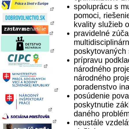
spoluprácu s mu
pomoci, riešen
kvality služieb
pravidelné zúča
multidiscipliná
poskytovaných 
prípravu podkl
národného proj
národného proj
poradenstvo ina
posúdenie pova
poskytnutie zák
daného problém
neustále vzdelá