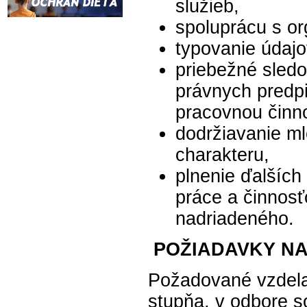
služieb,
spoluprácu s o
typovanie údajo
priebežné sled
právnych predpi
pracovnou činn
dodržiavanie ml
charakteru,
plnenie ďalších
práce a činnos
nadriadeného.
POŽIADAVKY N
Požadované vzdela
stupňa, v odbore s