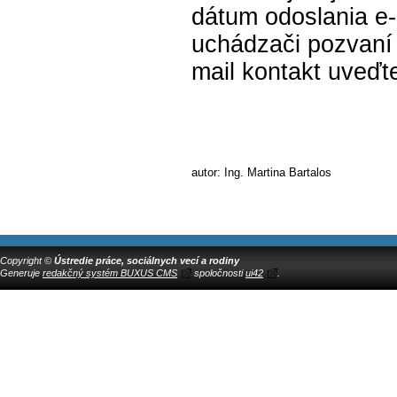
dátum odoslania e-
uchádzači pozvaní 
mail kontakt uveďte
autor: Ing. Martina Bartalos
Copyright ©
Ústredie práce, sociálnych vecí a rodiny
Generuje
redakčný systém BUXUS CMS
spoločnosti
ui42
.