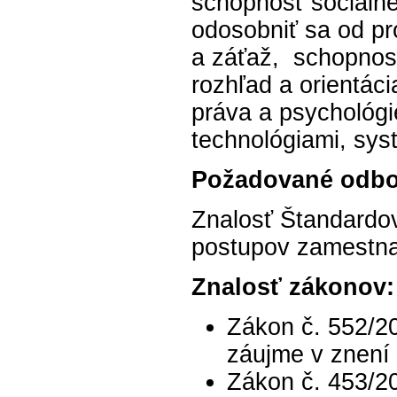
schopnosť sociáln
odosobniť sa od pr
a záťaž, schopnosť
rozhľad a orientáci
práva a psychológi
technológiami, syst
Požadované odbor
Znalosť Štandardo
postupov zamestn
Znalosť zákonov:
Zákon č. 552/20
záujme v znení 
Zákon č. 453/20