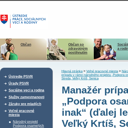
Občan
Občan so
Sociál
zdravotným
a rodi
postihnutím
>
>
Hlavná stránka
Voľné pracovné miesta
Náro
prípadu v rámci národného projektu „Podpora o
Ústredie PSVR
Streda, Veľký Krtíš, Senica
Úrady PSVR
Manažér prípa
Sociálne veci a rodina
Služby zamestnanosti
„Podpora osa
Záruky pre mladých
inak“ (ďalej 
Voľné pracovné
miesta
Veľký Krtíš, S
Národný projekt
Podpora osamelých