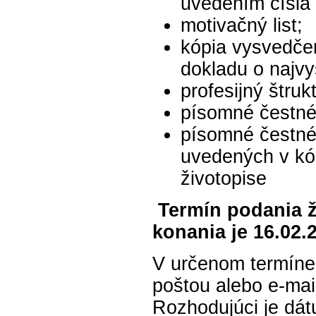
uvedením čísla
motivačný list;
kópia vysvedče
dokladu o najv
profesijný štr
písomné čestné
písomné čestné 
uvedených v kóp
životopise
Termín podania ž
konania je 16.02.
V určenom termíne 
poštou alebo e-mai
Rozhodujúci je dá